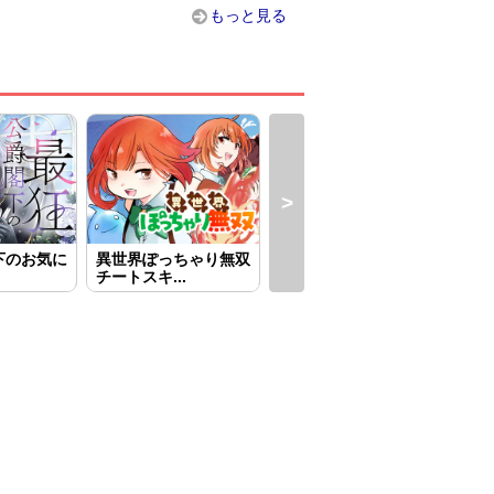
もっと見る
下のお気に
異世界ぽっちゃり無双
異世界へ誤召喚されち
王
チートスキ...
ゃいました...
～虐