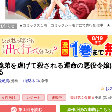
★コミックス１巻 コミックシーモアにて先行配信中！★ 
お知らせ
義弟を虐げて殺される運命の悪役令嬢
る
雪光貴
/漫画
山梨ネコ
/原作
お
毎月第２金曜日
更新
(次回更
女性向け
レジーナ
連載中
第１回を読む
原作小説の連載はこちら