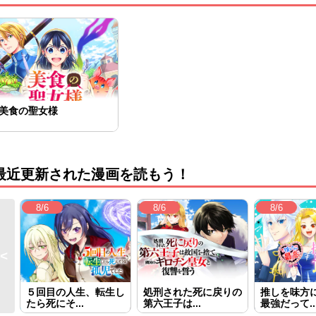
美食の聖女様
最近更新された漫画を読もう！
8/6
8/6
8/6
５回目の人生、転生し
処刑された死に戻りの
推しを味方
たら死にそ...
第六王子は...
最強だって..