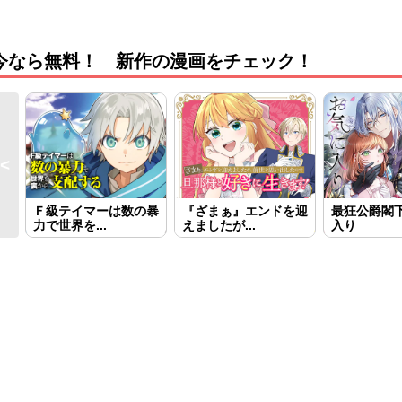
今なら無料！ 新作の漫画をチェック！
Ｆ級テイマーは数の暴
『ざまぁ』エンドを迎
最狂公爵閣
力で世界を...
えましたが...
入り