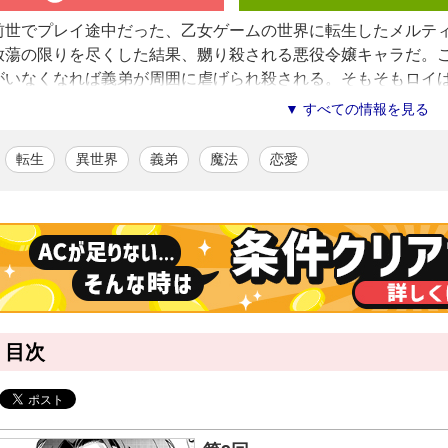
前世でプレイ途中だった、乙女ゲームの世界に転生したメルテ
放蕩の限りを尽くした結果、嬲り殺される悪役令嬢キャラだ。
がいなくなれば義弟が周囲に虐げられ殺される。そもそもロイ
子供を不幸な境遇に追いやりたくない！ メルティアは「彼を
▼ すべての情報を見る
それ以上の酷い扱いを受けないように庇う。すると、ロイのメ
て――。ハードモードな逆転溺愛ファンタジー、待望のコミカ
転生
異世界
義弟
魔法
恋愛
雪光貴
/漫画
華やかで躍動感のある絵柄が魅力。『晴れ、ときどきスライム。』（fo
山梨ネコ
/原作
2012年よりweb上で小説を連載開始。2013年に「精霊地界物語」で
目次