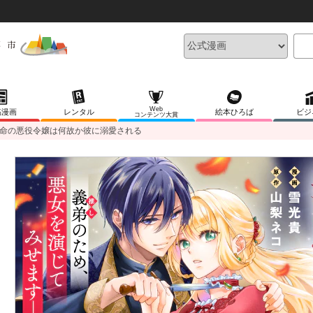
Web
稿漫画
レンタル
絵本ひろば
ビジ
コンテンツ大賞
命の悪役令嬢は何故か彼に溺愛される