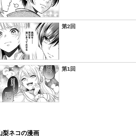
第2回
第1回
山梨ネコの漫画