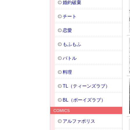
婚約破棄
チート
恋愛
もふもふ
バトル
料理
TL（ティーンズラブ）
BL（ボーイズラブ）
COMICS
アルファポリス