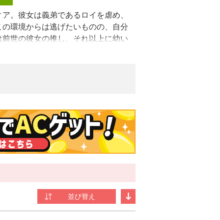
ィア。彼女は義弟であるロイを虐め、
この環境からは逃げたいものの、自分
は前世の彼女の推し、それ以上に幼い
虐げる悪女」を演じることで、ロイが
ルティアに対する態度が変化していっ
ライズ！
rcs）連載中。流れてる水を見ると幸せ。
出版デビュー。