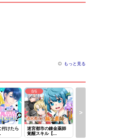
もっと見る
8/6
8/6
8/
に付けたら
迷宮都市の錬金薬師
貴族令嬢に生まれたか
華麗
.
覚醒スキル【...
らには念願...
すわ