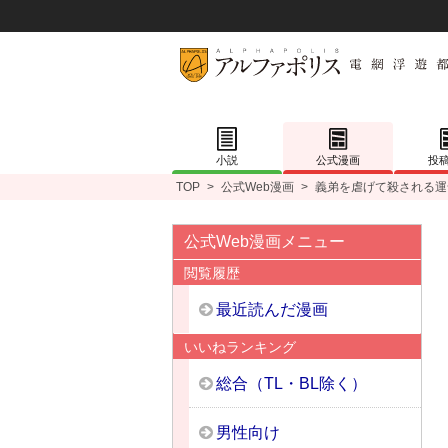
小説
公式漫画
投
TOP
>
公式Web漫画
>
義弟を虐げて殺される運
公式Web漫画メニュー
閲覧履歴
最近読んだ漫画
いいねランキング
総合（TL・BL除く）
男性向け