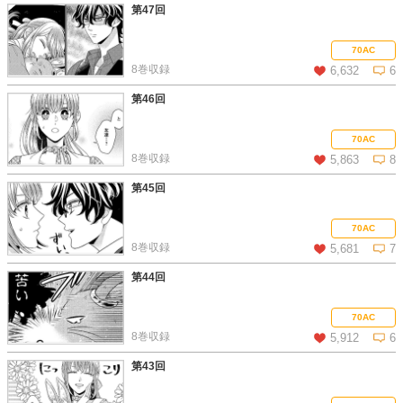
第47回
この話を読む
コメントを見る
70AC
8巻収録
6,632
6
第46回
この話を読む
コメントを見る
70AC
8巻収録
5,863
8
第45回
この話を読む
コメントを見る
70AC
8巻収録
5,681
7
第44回
この話を読む
コメントを見る
70AC
8巻収録
5,912
6
第43回
この話を読む
コメントを見る