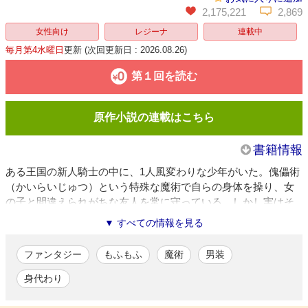
2,175,221
2,869
女性向け
レジーナ
連載中
毎月第4水曜日
更新
(次回更新日 : 2026.08.26)
第１回を読む
原作小説の連載はこちら
書籍情報
ある王国の新人騎士の中に、1人風変わりな少年がいた。傀儡術
（かいらいじゅつ）という特殊な魔術で自らの身体を操り、女
の子と間違えられがちな友人を常に守っている。しかし実はそ
の少年こそが女の子だった！ 性別も、年齢も、身分も、余命
▼ すべての情報を見る
すらも詐称。飄々と空を飛び、仲間たちを振り回す――。そん
な詐騎士ルゼの新感覚ファンタジーが待望のコミカライズ!!
ファンタジー
もふもふ
魔術
男装
麻菜摘
/漫画
身代わり
東京都在住。少女漫画を中心に活躍中。代表作に「D@YS OF
Jupiter～THE IDOLM@STER～」（全１巻・白泉社）などがあ