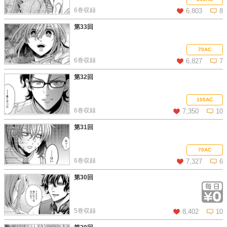
6巻収録
6,803
8
第33回
この話を読む
コメントを見る
70AC
6巻収録
6,827
7
第32回
この話を読む
コメントを見る
105AC
6巻収録
7,350
10
第31回
この話を読む
コメントを見る
70AC
6巻収録
7,327
6
第30回
この話を読む
コメントを見る
5巻収録
8,402
10