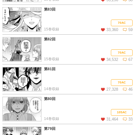
第83回
この話を読む
コメントを見る
70AC
15巻収録
33,360
59
第82回
この話を読む
コメントを見る
70AC
15巻収録
34,532
67
第81回
この話を読む
コメントを見る
70AC
14巻収録
27,328
46
第80回
この話を読む
コメントを見る
105AC
14巻収録
31,464
33
第79回