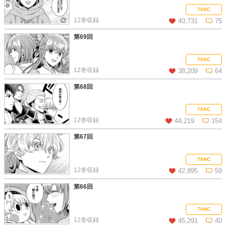
この話を読む
コメントを見る
70AC
12巻収録
40,731
75
第69回
この話を読む
コメントを見る
70AC
12巻収録
38,209
64
第68回
この話を読む
コメントを見る
70AC
12巻収録
44,219
154
第67回
この話を読む
コメントを見る
70AC
12巻収録
42,895
59
第66回
この話を読む
コメントを見る
70AC
12巻収録
45,291
40