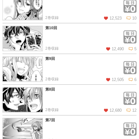
この話を読む
コメントを見る
2巻収録
12,523
10
第10回
この話を読む
コメントを見る
2巻収録
12,490
5
第9回
この話を読む
コメントを見る
2巻収録
12,505
6
第8回
この話を読む
コメントを見る
2巻収録
12,680
12
第7回
この話を読む
コメントを見る