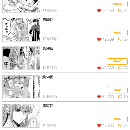
この話を読む
コメントを見る
105AC
11巻収録
50,459
74
第60回
この話を読む
コメントを見る
70AC
10巻収録
42,639
66
第59回
この話を読む
コメントを見る
70AC
10巻収録
46,858
55
第58回
この話を読む
コメントを見る
70AC
10巻収録
52,739
50
第57回
この話を読む
コメントを見る
70AC
10巻収録
46,632
54