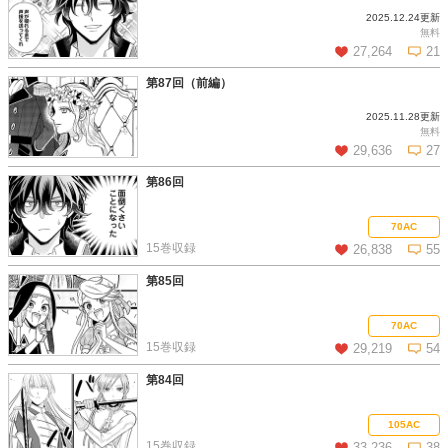
2025.12.24更新
この話を読む
コメントを見る
無料
27,264
21
第87回（前編）
2025.11.28更新
この話を読む
コメントを見る
無料
29,636
27
第86回
この話を読む
コメントを見る
70AC
15巻収録
26,838
55
第85回
この話を読む
コメントを見る
70AC
15巻収録
29,219
54
第84回
この話を読む
コメントを見る
105AC
15巻収録
33,236
38