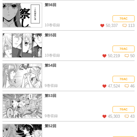
第56回
この話を読む
コメントを見る
70AC
10巻収録
50,337
113
第55回
この話を読む
コメントを見る
70AC
10巻収録
50,219
50
第54回
この話を読む
コメントを見る
70AC
9巻収録
47,524
46
第53回
この話を読む
コメントを見る
70AC
9巻収録
45,303
43
第52回