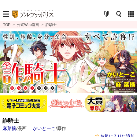
TOP
>
公式Web漫画
>
詐騎士
詐騎士
麻菜摘
/漫画
かいとーこ
/原作
お気に入りに追加