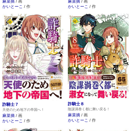
麻菜摘
/
画
麻菜摘
/
画
かいとーこ
/
作
かいとーこ
/
作
詐騎士８
詐騎士７
陰謀渦巻く都に舞い戻る！
天使のため地下の帝国へ！
麻菜摘
/
画
麻菜摘
/
画
かいとーこ
/
作
かいとーこ
/
作