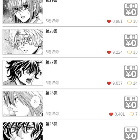
第29回
この話を読む
コメントを見る
5巻収録
8,991
18
第28回
この話を読む
コメントを見る
5巻収録
9,224
13
第27回
この話を読む
コメントを見る
5巻収録
9,037
14
第26回
この話を読む
コメントを見る
5巻収録
8,401
7
第25回
この話を読む
コメントを見る