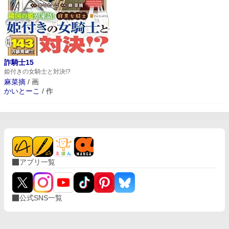
詐騎士15
姫付きの女騎士と対決!?
麻菜摘
/
画
かいとーこ
/
作
アプリ一覧
公式SNS一覧