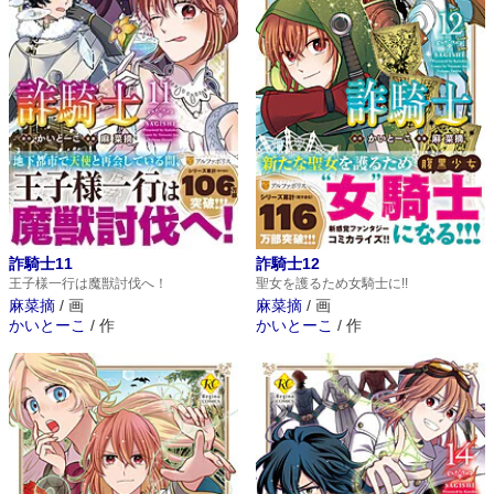
詐騎士11
詐騎士12
王子様一行は魔獣討伐へ！
聖女を護るため女騎士に!!
麻菜摘
/
画
麻菜摘
/
画
かいとーこ
/
作
かいとーこ
/
作