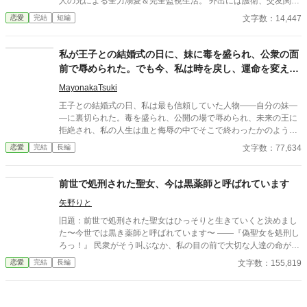
人の兄による全力溺愛＆完全監視生活。 外出には護衛、交友関係
は管理制、笑顔すら規制対象！？ さらに兄の親友である最強騎
文字数：14,447
恋愛
完結
短編
士・カインが護衛として加わり、 静かで誠実な優しさに、次第に
心が揺れていく。 「恋をすると破滅する」 そう信じて避けてきた
想いの先で待っていたのは、 断罪も修羅場もない、安心で騒がし
私が王子との結婚式の日に、妹に毒を盛られ、公衆の面
い未来だった――。
前で辱められた。でも今、私は時を戻し、運命を変えに
来た。
MayonakaTsuki
王子との結婚式の日、私は最も信頼していた人物――自分の妹―
―に裏切られた。毒を盛られ、公開の場で辱められ、未来の王に
拒絶され、私の人生は血と侮辱の中でそこで終わったかのように
思えた。しかし、死が私を迎えたとき、不可能なことが起きた―
文字数：77,634
恋愛
完結
長編
―私は同じ回廊で、祭壇の前で目を覚まし、あらゆる涙、嘘、そ
して一撃の記憶をそのまま覚えていた。今、二度目のチャンスを
得た私は、ただ一つの使命を持つ――真実を突き止め、奪われた
前世で処刑された聖女、今は黒薬師と呼ばれています
ものを取り戻し、私を破滅させた者たちにその代償を払わせる。
矢野りと
もはや、何も以前のままではない。何も許されない。
旧題：前世で処刑された聖女はひっそりと生きていくと決めまし
た〜今世では黒き薬師と呼ばれています〜 ――『偽聖女を処刑し
ろっ！』 民衆がそう叫ぶなか、私の目の前で大切な人達の命が奪
われていく。必死で神に祈ったけれど奇跡は起きなかった。……
文字数：155,819
恋愛
完結
長編
聖女ではない私は無力だった。 何がいけなかったのだろうか。た
だ困っている人達を救いたい一心だっただけなのに……。 人々の
歓声に包まれながら私は処刑された。 そして、私は前世の記憶を
持ったまま、親の顔も知らない孤児として生まれ変わった。周囲