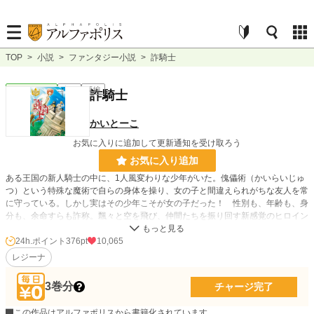
TOP
>
小説
>
ファンタジー小説
>
詐騎士
ファンタジー
完結
長編
詐騎士
かいとーこ
お気に入りに追加して更新通知を受け取ろう
お気に入り追加
ある王国の新人騎士の中に、1人風変わりな少年がいた。傀儡術（かいらいじゅ
つ）という特殊な魔術で自らの身体を操り、女の子と間違えられがちな友人を常
に守っている。しかし実はその少年こそが女の子だった！ 性別も、年齢も、身
分も、余命すらも詐称。飄々と空を飛び、仲間たちを振り回す新感覚のヒロイン
登場！
24h.ポイント
376pt
10,065
レジーナ
小説
3,567 位 / 228,724 件
ファンタジー
620 位 / 53,293 件
3巻分
チャージ完了
お気に入り
3,832
この作品はアルファポリスから書籍化されています