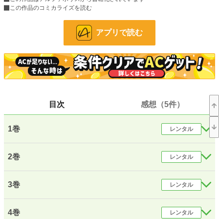
この作品のコミカライズを読む
24h.ポイント
376 pt
文字数(レンタル含む)
1,493,989
アプリで読む
更新日時
2019.09.25 17:23
初回公開日時
2019.09.25 17:21
初回完結日時
2019.09.25 17:21
週間ポイント
4,935 pt (2,073 位)
目次
感想（5件）
月間ポイント
14,616 pt (3,210 位)
1巻
レンタル
年間ポイント
191,859 pt (3,268 位)
累計ポイント
1,958,560 pt (2,878 位)
2巻
レンタル
3巻
レンタル
4巻
レンタル