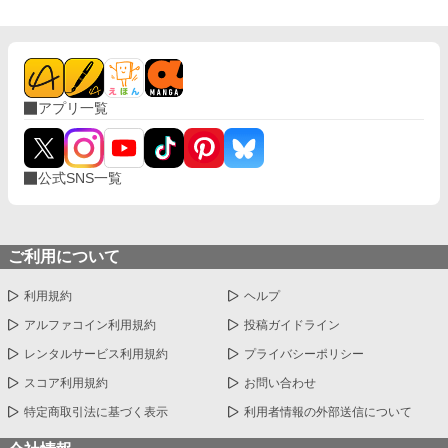
から見れば恵まれているとは言い難いその境遇に私はほっとし
た。大切なものを持つことがなによりも怖かったから。 ――持た
なければ、失うこともない。 だから森の奥深くでひっそりと暮ら
していたのに、ある日二人の騎士が訪ねてきて……。 『黒き薬師
と呼ばれている薬師はあなたでしょうか？』 基本はほのぼのです
アプリ一覧
が、シリアスと切なさありのお話です。 ※この作品の設定は架空
のものです。 ※一話目だけ残酷な描写がありますので苦手な方は
ご自衛くださいませ。 ※感想欄のネタバレ配慮はありません(._.)
公式SNS一覧
ご利用について
利用規約
ヘルプ
アルファコイン利用規約
投稿ガイドライン
レンタルサービス利用規約
プライバシーポリシー
スコア利用規約
お問い合わせ
特定商取引法に基づく表示
利用者情報の外部送信について