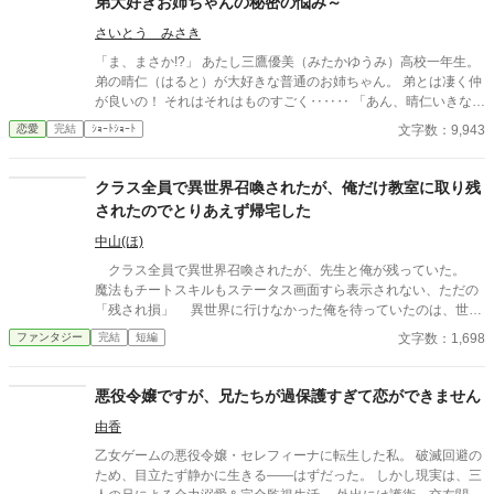
弟大好きお姉ちゃんの秘密の悩み～
さいとう みさき
「ま、まさか!?」 あたし三鷹優美（みたかゆうみ）高校一年生。
弟の晴仁（はると）が大好きな普通のお姉ちゃん。 弟とは凄く仲
が良いの！ それはそれはものすごく‥‥‥ 「あん、晴仁いきなり
そんなのお口に入らないよぉ～♡」 そんな関係のあたしたち。 で
文字数：9,943
恋愛
完結
ｼｮｰﾄｼｮｰﾄ
もある日トイレであたしはアレが来そうなのになかなか来ないの
も気にもせずスカートのファスナーを上げると‥‥‥ 「うそっ！
お腹が出て来てる!?」 お姉ちゃんの秘密の悩みです。
クラス全員で異世界召喚されたが、俺だけ教室に取り残
されたのでとりあえず帰宅した
中山(ほ)
クラス全員で異世界召喚されたが、先生と俺が残っていた。
魔法もチートスキルもステータス画面すら表示されない、ただの
「残され損」 異世界に行けなかった俺を待っていたのは、世知
辛い現実だった。 AI使用状況 GoogleのGeminiさん使ってます〜
文字数：1,698
ファンタジー
完結
短編
誤字脱字チェックと調べ物お願いしてます
悪役令嬢ですが、兄たちが過保護すぎて恋ができません
由香
乙女ゲームの悪役令嬢・セレフィーナに転生した私。 破滅回避の
ため、目立たず静かに生きる――はずだった。 しかし現実は、三