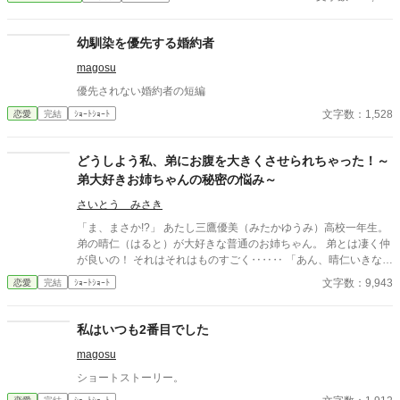
幼馴染を優先する婚約者
magosu
優先されない婚約者の短編
文字数：1,528
恋愛
完結
ｼｮｰﾄｼｮｰﾄ
どうしよう私、弟にお腹を大きくさせられちゃった！～
弟大好きお姉ちゃんの秘密の悩み～
さいとう みさき
「ま、まさか!?」 あたし三鷹優美（みたかゆうみ）高校一年生。
弟の晴仁（はると）が大好きな普通のお姉ちゃん。 弟とは凄く仲
が良いの！ それはそれはものすごく‥‥‥ 「あん、晴仁いきなり
そんなのお口に入らないよぉ～♡」 そんな関係のあたしたち。 で
文字数：9,943
恋愛
完結
ｼｮｰﾄｼｮｰﾄ
もある日トイレであたしはアレが来そうなのになかなか来ないの
も気にもせずスカートのファスナーを上げると‥‥‥ 「うそっ！
お腹が出て来てる!?」 お姉ちゃんの秘密の悩みです。
私はいつも2番目でした
magosu
ショートストーリー。