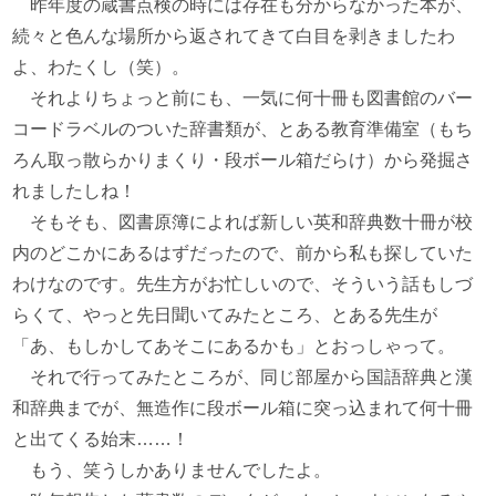
昨年度の蔵書点検の時には存在も分からなかった本が、
続々と色んな場所から返されてきて白目を剥きましたわ
よ、わたくし（笑）。
それよりちょっと前にも、一気に何十冊も図書館のバー
コードラベルのついた辞書類が、とある教育準備室（もち
ろん取っ散らかりまくり・段ボール箱だらけ）から発掘さ
れましたしね！
そもそも、図書原簿によれば新しい英和辞典数十冊が校
内のどこかにあるはずだったので、前から私も探していた
わけなのです。先生方がお忙しいので、そういう話もしづ
らくて、やっと先日聞いてみたところ、とある先生が
「あ、もしかしてあそこにあるかも」とおっしゃって。
それで行ってみたところが、同じ部屋から国語辞典と漢
和辞典までが、無造作に段ボール箱に突っ込まれて何十冊
と出てくる始末……！
もう、笑うしかありませんでしたよ。