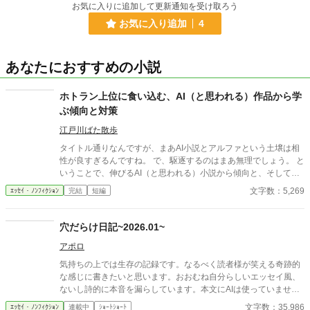
お気に入りに追加して更新通知を受け取ろう
お気に入り追加
4
あなたにおすすめの小説
ホトラン上位に食い込む、AI（と思われる）作品から学
ぶ傾向と対策
江戸川ばた散歩
タイトル通りなんですが、まあAI小説とアルファという土壌は相
性が良すぎるんですね。 で、駆逐するのはまあ無理でしょう。 と
いうことで、伸びるAI（と思われる）小説から傾向と、そして自
筆系にも生かせること、そしてAIには無理なことに関して。
文字数：5,269
ｴｯｾｲ・ﾉﾝﾌｨｸｼｮﾝ
完結
短編
穴だらけ日記~2026.01~
アポロ
気持ちの上では生存の記録です。なるべく読者様が笑える奇跡的
な感じに書きたいと思います。おおむね自分らしいエッセイ風、
ないし詩的に本音を漏らしています。本文にAIは使っていませ
ん。
文字数：35,986
ｴｯｾｲ・ﾉﾝﾌｨｸｼｮﾝ
連載中
ｼｮｰﾄｼｮｰﾄ