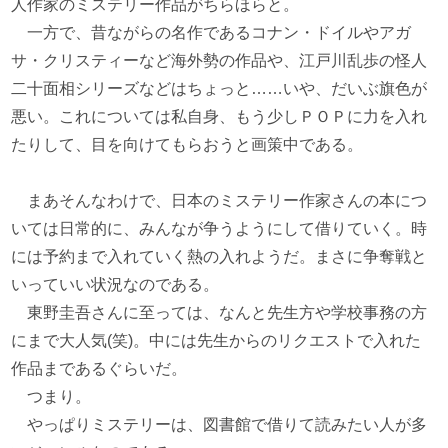
人作家のミステリー作品がちらほらと。
一方で、昔ながらの名作であるコナン・ドイルやアガ
サ・クリスティーなど海外勢の作品や、江戸川乱歩の怪人
二十面相シリーズなどはちょっと……いや、だいぶ旗色が
悪い。これについては私自身、もう少しＰＯＰに力を入れ
たりして、目を向けてもらおうと画策中である。
まあそんなわけで、日本のミステリー作家さんの本につ
いては日常的に、みんなが争うようにして借りていく。時
には予約まで入れていく熱の入れようだ。まさに争奪戦と
いっていい状況なのである。
東野圭吾さんに至っては、なんと先生方や学校事務の方
にまで大人気(笑)。中には先生からのリクエストで入れた
作品まであるぐらいだ。
つまり。
やっぱりミステリーは、図書館で借りて読みたい人が多