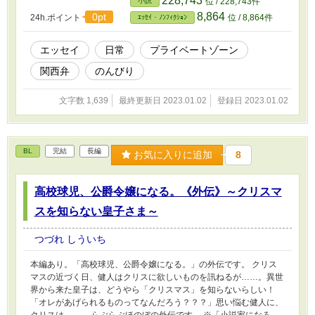
228,743
小説
位 / 228,743件
8,864
0pt
24h.ポイント
位 / 8,864件
ｴｯｾｲ・ﾉﾝﾌｨｸｼｮﾝ
エッセイ
日常
プライベートゾーン
関西弁
のんびり
文字数 1,639
最終更新日 2023.01.02
登録日 2023.01.02
BL
完結
長編
お気に入りに追加
8
高校球児、公爵令嬢になる。《外伝》～クリスマ
スを知らない皇子さま～
つづれ しういち
本編あり。「高校球児、公爵令嬢になる。」の外伝です。 クリス
マスの近づく日、健人はクリスに欲しいものを訊ねるが……。異世
界から来た皇子は、どうやら「クリスマス」を知らないらしい！
「オレがあげられるものってなんだろう？？？」思い悩む健人に、
クリスは……。 らぶらぶほのぼの外伝です。 ※「小説家になろ