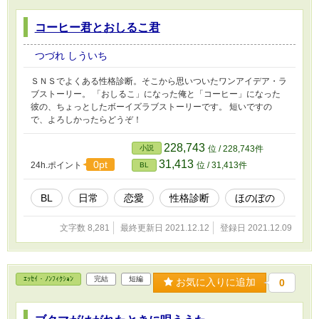
コーヒー君とおしるこ君
つづれ しういち
ＳＮＳでよくある性格診断。そこから思いついたワンアイデア・ラ
ブストーリー。 「おしるこ」になった俺と「コーヒー」になった
彼の、ちょっとしたボーイズラブストーリーです。 短いですの
で、よろしかったらどうぞ！
228,743
小説
位 / 228,743件
31,413
0pt
24h.ポイント
位 / 31,413件
BL
BL
日常
恋愛
性格診断
ほのぼの
文字数 8,281
最終更新日 2021.12.12
登録日 2021.12.09
ｴｯｾｲ・ﾉﾝﾌｨｸｼｮﾝ
完結
短編
お気に入りに追加
0