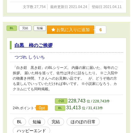
文字数 27,754
最終更新日 2021.04.24
登録日 2021.04.11
BL
完結
短編
お気に入りに追加
6
白黒 柿のご挨拶
つづれ しういち
「白き鎧 黒き鎧」のBLシリーズ。 内藤の家に届いた、毎年のご
挨拶。 届いた柿を巡って、佐竹は洋介に話をしたり。 ※ご入院中
の物書き仲間、Ｔさんへのお見舞い品です。 が、どうぞ他の方
も楽しんでいっていただければ幸いです。 ※小説家になろう、カ
クヨムにても同時掲載。
228,743
小説
位 / 228,743件
31,413
0pt
24h.ポイント
位 / 31,413件
BL
BL
短編
完結
ほのぼの日常
ハッピーエンド