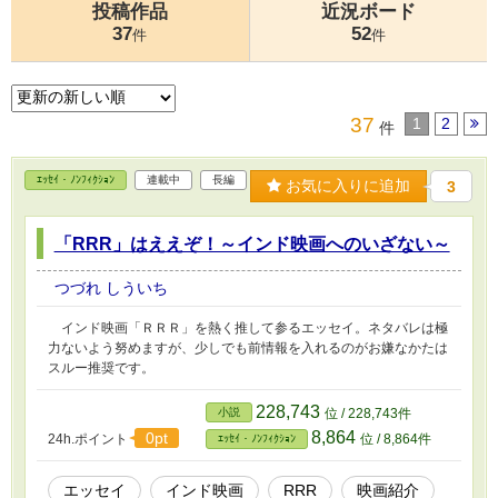
投稿作品
近況ボード
37
52
件
件
37
1
2
件
ｴｯｾｲ・ﾉﾝﾌｨｸｼｮﾝ
連載中
長編
お気に入りに追加
3
「RRR」はええぞ！～インド映画へのいざない～
つづれ しういち
インド映画「ＲＲＲ」を熱く推して参るエッセイ。ネタバレは極
力ないよう努めますが、少しでも前情報を入れるのがお嫌なかたは
スルー推奨です。
228,743
小説
位 / 228,743件
8,864
0pt
24h.ポイント
位 / 8,864件
ｴｯｾｲ・ﾉﾝﾌｨｸｼｮﾝ
エッセイ
インド映画
RRR
映画紹介