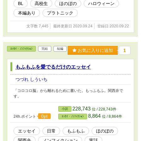
BL
高校生
ほのぼの
ハロウィーン
本編あり
プラトニック
文字数 7,445
最終更新日 2020.09.24
登録日 2020.09.22
ｴｯｾｲ・ﾉﾝﾌｨｸｼｮﾝ
完結
短編
お気に入りに追加
1
もふもふを愛でるだけのエッセイ
つづれ しういち
「コロコロ脳」から離れるために書いた。もっふもふ。関西弁で
す。
228,743
小説
位 / 228,743件
8,864
0pt
24h.ポイント
位 / 8,864件
ｴｯｾｲ・ﾉﾝﾌｨｸｼｮﾝ
エッセイ
日常
もふもふ
ほのぼの
関西弁
ノンフィクション
実話