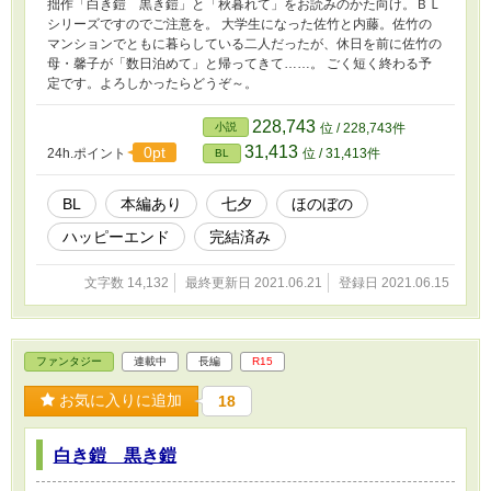
拙作「白き鎧 黒き鎧」と「秋暮れて」をお読みのかた向け。ＢＬ
シリーズですのでご注意を。 大学生になった佐竹と内藤。佐竹の
マンションでともに暮らしている二人だったが、休日を前に佐竹の
母・馨子が「数日泊めて」と帰ってきて……。 ごく短く終わる予
定です。よろしかったらどうぞ～。
228,743
小説
位 / 228,743件
31,413
0pt
24h.ポイント
位 / 31,413件
BL
BL
本編あり
七夕
ほのぼの
ハッピーエンド
完結済み
文字数 14,132
最終更新日 2021.06.21
登録日 2021.06.15
ファンタジー
連載中
長編
R15
お気に入りに追加
18
白き鎧 黒き鎧