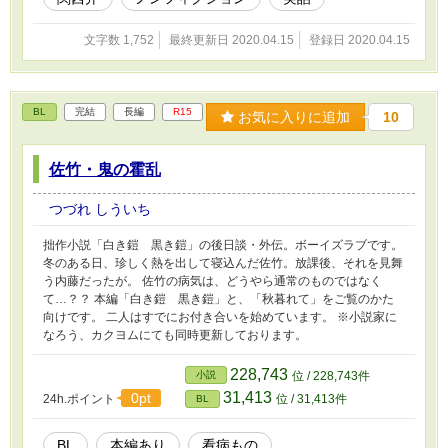
文字数 1,752
最終更新日 2020.04.15
登録日 2020.04.15
BL
完結
長編
R15
お気に入りに追加
10
佐竹・鬼の霍乱
つづれ しういち
拙作小説「白き鎧 黒き鎧」の後日談・外伝。ボーイズラブです。
冬のある日、珍しく熱を出して寝込んだ佐竹。放課後、それを見舞
う内藤だったが。 佐竹の病気は、どうやら通常のものではなく
て…？？ 本編「白き鎧 黒き鎧」と、「秋暮れて」をご覧のかた
向けです。 二人はすでにお付き合いを始めています。 ※小説家に
なろう、カクヨムにても同時更新しております。
228,743
小説
位 / 228,743件
31,413
0pt
24h.ポイント
位 / 31,413件
BL
BL
本編あり
看病もの