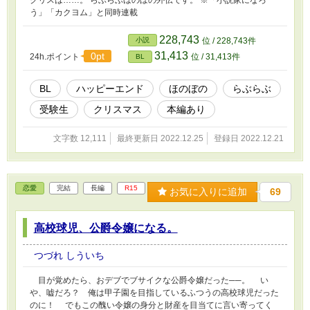
う」「カクヨム」と同時連載
228,743
小説
位 / 228,743件
31,413
0pt
24h.ポイント
位 / 31,413件
BL
BL
ハッピーエンド
ほのぼの
らぶらぶ
受験生
クリスマス
本編あり
文字数 12,111
最終更新日 2022.12.25
登録日 2022.12.21
恋愛
完結
長編
R15
お気に入りに追加
69
高校球児、公爵令嬢になる。
つづれ しういち
目が覚めたら、おデブでブサイクな公爵令嬢だった──。 い
や、嘘だろ？ 俺は甲子園を目指しているふつうの高校球児だった
のに！ でもこの醜い令嬢の身分と財産を目当てに言い寄ってく