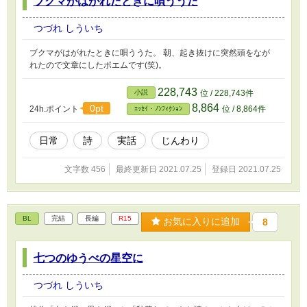
ブクマがはがれたときに唄ううた
つづれ しういち
ブクマがはがれたときに唄ううた。 朝、起き抜けに突然頭をなが
れたので文章にしたポエムです(笑)。
228,743
小説
位 / 228,743件
8,864
0pt
24h.ポイント
位 / 8,864件
ｴｯｾｲ・ﾉﾝﾌｨｸｼｮﾝ
日常
詩
実話
じんわり
文字数 456
最終更新日 2021.07.25
登録日 2021.07.25
BL
完結
長編
R15
お気に入りに追加
8
七つのゆうべの星空に
つづれ しういち