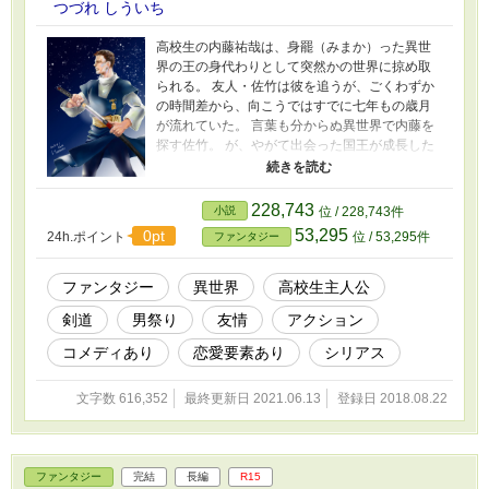
つづれ しういち
高校生の内藤祐哉は、身罷（みまか）った異世
界の王の身代わりとして突然かの世界に掠め取
られる。 友人・佐竹は彼を追うが、ごくわずか
の時間差から、向こうではすでに七年もの歳月
が流れていた。 言葉も分からぬ異世界で内藤を
探す佐竹。 が、やがて出会った国王が成長した
内藤にそっくりで――。しかし、彼に内藤とし
ての記憶はなかった。 敵対する二つの国の二つ
の鎧の秘密に迫り、佐竹は敵国ノエリオール、
228,743
小説
位 / 228,743件
黒き鎧の王と戦う決意をするのだったが――。
53,295
0pt
24h.ポイント
位 / 53,295件
ファンタジー
※つづれ しういち作のオリジナルファンタジ
ー小説です。「小説家になろう」および「カク
ヨム」にも公開中。他サイトへの無断転載は許
ファンタジー
異世界
高校生主人公
可しておりません。
剣道
男祭り
友情
アクション
コメディあり
恋愛要素あり
シリアス
文字数 616,352
最終更新日 2021.06.13
登録日 2018.08.22
ファンタジー
完結
長編
R15