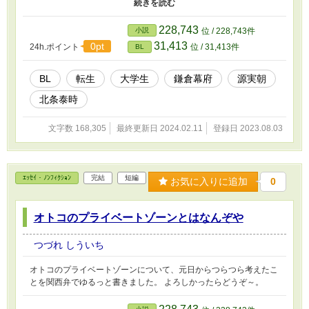
やら前世でかなりの因縁があった間柄だったようで。本来ならけっ
して出会うはずのない二人だったが……。 ※歴史上、実在の人物
の名前が出てきますが、本作はあくまでもフィクションです。 ※
228,743
小説
位 / 228,743件
カクヨム、小説家になろうにて同時連載。
31,413
0pt
24h.ポイント
位 / 31,413件
BL
BL
転生
大学生
鎌倉幕府
源実朝
北条泰時
文字数 168,305
最終更新日 2024.02.11
登録日 2023.08.03
ｴｯｾｲ・ﾉﾝﾌｨｸｼｮﾝ
完結
短編
お気に入りに追加
0
オトコのプライベートゾーンとはなんぞや
つづれ しういち
オトコのプライベートゾーンについて、元日からつらつら考えたこ
とを関西弁でゆるっと書きました。 よろしかったらどうぞ～。