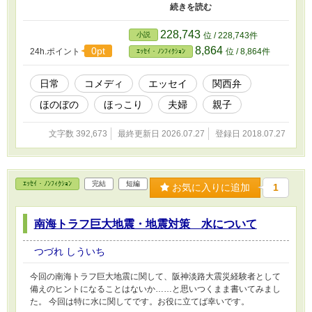
※カクヨム・小説家になろう にても同時公開
しています。
228,743
小説
位 / 228,743件
8,864
0pt
24h.ポイント
位 / 8,864件
ｴｯｾｲ・ﾉﾝﾌｨｸｼｮﾝ
日常
コメディ
エッセイ
関西弁
ほのぼの
ほっこり
夫婦
親子
文字数 392,673
最終更新日 2026.07.27
登録日 2018.07.27
ｴｯｾｲ・ﾉﾝﾌｨｸｼｮﾝ
完結
短編
お気に入りに追加
1
南海トラフ巨大地震・地震対策 水について
つづれ しういち
今回の南海トラフ巨大地震に関して、阪神淡路大震災経験者として
備えのヒントになることはないか……と思いつくまま書いてみまし
た。 今回は特に水に関してです。お役に立てば幸いです。