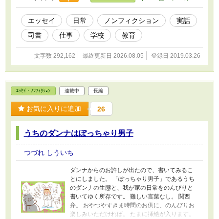
エッセイ
日常
ノンフィクション
実話
司書
仕事
学校
教育
文字数 292,162
最終更新日 2026.08.05
登録日 2019.03.26
ｴｯｾｲ・ﾉﾝﾌｨｸｼｮﾝ
連載中
長編
お気に入りに追加
26
うちのダンナはぽっちゃり男子
つづれ しういち
ダンナからのお許しが出たので、書いてみるこ
とにしました。 「ぽっちゃり男子」であるうち
のダンナの生態と、我が家の日常をのんびりと
書いてゆく所存です。 難しい言葉なし。 関西
弁。 おやつやすきま時間のお供に、のんびりお
楽しみいただければ。 たまに挿絵が入ります。