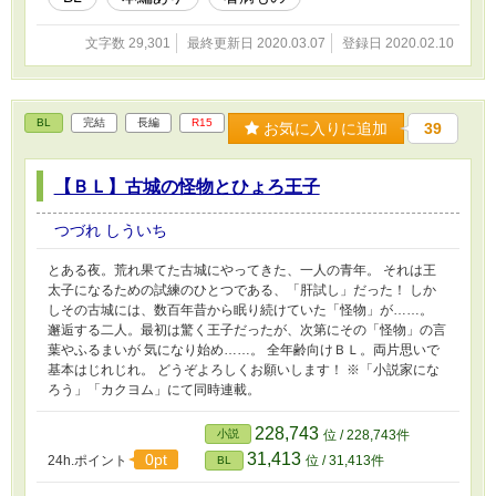
文字数 29,301
最終更新日 2020.03.07
登録日 2020.02.10
BL
完結
長編
R15
お気に入りに追加
39
【ＢＬ】古城の怪物とひょろ王子
つづれ しういち
とある夜。荒れ果てた古城にやってきた、一人の青年。 それは王
太子になるための試練のひとつである、「肝試し」だった！ しか
しその古城には、数百年昔から眠り続けていた「怪物」が……。
邂逅する二人。最初は驚く王子だったが、次第にその「怪物」の言
葉やふるまいが 気になり始め……。 全年齢向けＢＬ。両片思いで
基本はじれじれ。 どうぞよろしくお願いします！ ※「小説家にな
ろう」「カクヨム」にて同時連載。
228,743
小説
位 / 228,743件
31,413
0pt
24h.ポイント
位 / 31,413件
BL