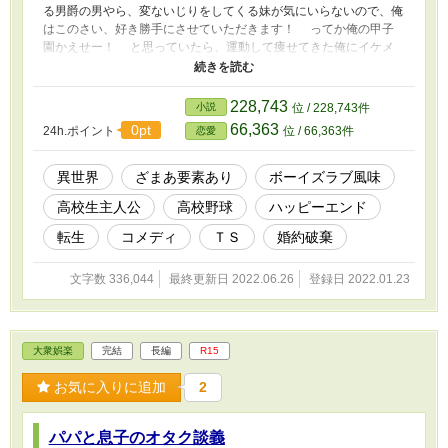
る男爵の男やら、変ないじりをしてくる妹が気にいらないので、俺
はこのさい、好き勝手にさせていただきます！ ってか俺の甲子
園かえせー！ と思っていたら、運動して痩せてきた俺にイケメ
ンが寄ってくるんですけど？ いや待って。俺、そっちの趣味だ
けはねえから！ 助けてえ！ ※Ｒ１５は保険です。 ※基本、ハッ
ピーエンドを目指します。 ※ボーイズラブっぽい表現が各所にあ
228,743
小説
位 / 228,743件
ります。 ※基本、なんでも許せる方向け。 ※基本的にアホなコメ
66,363
0pt
24h.ポイント
位 / 66,363件
恋愛
ディだと思ってください。でも愛はある、きっとある！ ※小説家
になろう、カクヨムにても同時更新。
異世界
ざまあ要素あり
ボーイズラブ風味
高校生主人公
高校野球
ハッピーエンド
転生
コメディ
ＴＳ
婚約破棄
文字数 336,044
最終更新日 2022.06.26
登録日 2022.01.23
大衆娯楽
完結
長編
R15
お気に入りに追加
2
パパと息子のオタク談義