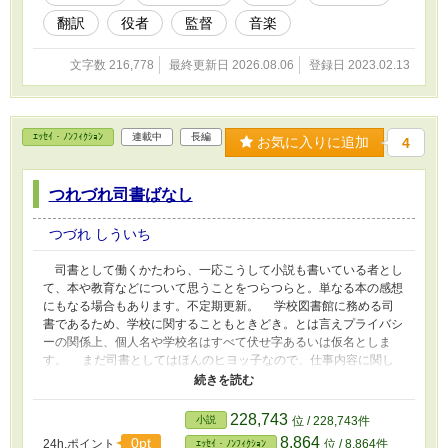
翻訳
役者
監督
音楽
文字数 216,778
最終更新日 2026.08.06
登録日 2023.02.13
ｴｯｾｲ・ﾉﾝﾌｨｸｼｮﾝ
連載中
長編
お気に入りに追加
4
つれづれ司書ばなし
つづれ しういち
司書として働くかたわら、一応こうして小説も書いている者とし
て、本や教育などについて思うことをつらつらと。単なる本の感想
にもなる場合もあります。不定期更新。 学校図書館に務める司
書であるため、学校に関することもときどき。とは言えプライバシ
ーの関係上、個人名や学校名はすべて伏せ字あるいは仮名としま
す。 まだ司書としてはほんのヒヨッ子なので、仕事内容に関し
ては特に見るべきところはないかと思われます。 「小説家になろ
う」「カクヨム」にても連載中。
228,743
小説
位 / 228,743件
8,864
0pt
24h.ポイント
位 / 8,864件
ｴｯｾｲ・ﾉﾝﾌｨｸｼｮﾝ