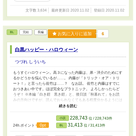
文字数 3,634
最終更新日 2020.11.02
登録日 2020.11.02
BL
完結
長編
お気に入りに追加
6
白黒ハッピー・ハロウィーン
つづれ しういち
もうすぐハロウィーン。高３になった内藤は、弟・洋介のためにす
るかどうかを悩んでいるが……。 内藤が「トリック・オア・トリ
ート！」と言ったら佐竹は……？ なお話。 佐竹と内藤はすでに
おつきあい中です。ほぼ完全なプラトニック。 よろしかったらど
うぞ！ ※本編「白き鎧 黒き鎧」と、後日談「秋暮れて」をお読
みの方向けですが、読んでおられなくてもある程度分かるようには
書いております。アルファポリスでは本編がまだ途中で、申し訳あ
りません（大汗）改稿してからあげているもので…。 ※小説家に
なろう・カクヨムにても同時連載。
228,743
小説
位 / 228,743件
31,413
0pt
24h.ポイント
位 / 31,413件
BL