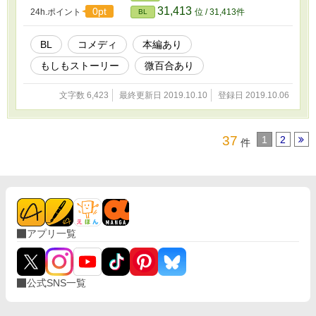
31,413
0pt
24h.ポイント
位 / 31,413件
BL
BL
コメディ
本編あり
もしもストーリー
微百合あり
文字数 6,423
最終更新日 2019.10.10
登録日 2019.10.06
37
1
2
件
アプリ一覧
公式SNS一覧