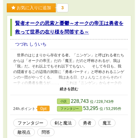
お気に入りに追加
3
賢者オークの思索と憂鬱～オークの帝王は勇者を
救って世界の在り様を問答する～
つづれ しういち
世界のはじまりから存在する者。「ニンゲン」と呼ばれる者たち
からは「オークの帝王」だの「魔王」だのと呼称されるが、我は
「我」だ。それ以上でもそれ以下でもない。 そして今日も、我
の隠遁するこの辺境の洞窟に「勇者パーティ」と呼称されるニンゲ
ンの一団がやってくる。 我はある日、ひょんなことからそのパ
ーティの勇者を救うが……。 これは「ニンゲン」からオークの
帝王また魔王と呼ばれ、何かといえば討伐されそうになる存在の思
索と憂鬱の物語。 ごく実験的な作品です。 よろしかったらお
付き合いくださいませ。 ※小説家になろう・カクヨムにても同時
228,743
小説
位 / 228,743件
連載。
53,295
0pt
24h.ポイント
位 / 53,295件
ファンタジー
ファンタジー
剣と魔法
勇者
魔王
敵視点
問答