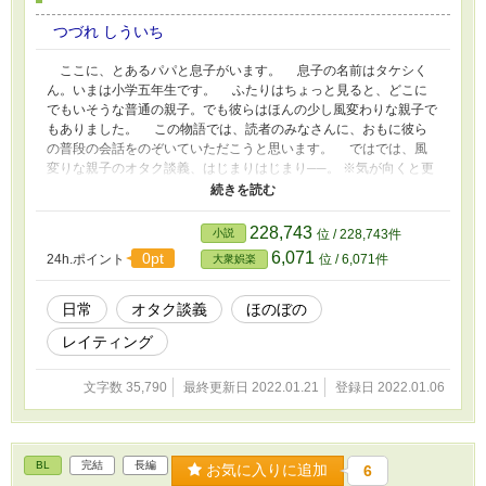
つづれ しういち
ここに、とあるパパと息子がいます。 息子の名前はタケシく
ん。いまは小学五年生です。 ふたりはちょっと見ると、どこに
でもいそうな普通の親子。でも彼らはほんの少し風変わりな親子で
もありました。 この物語では、読者のみなさんに、おもに彼ら
の普段の会話をのぞいていただこうと思います。 ではでは、風
変りな親子のオタク談義、はじまりはじまり──。 ※気が向くと更
新します。 ※小説家になろう、カクヨム、アルファポリスにて同
時更新です。
228,743
小説
位 / 228,743件
6,071
0pt
24h.ポイント
位 / 6,071件
大衆娯楽
日常
オタク談義
ほのぼの
レイティング
文字数 35,790
最終更新日 2022.01.21
登録日 2022.01.06
BL
完結
長編
お気に入りに追加
6