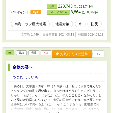
228,743
小説
位 / 228,743件
8,864
0pt
24h.ポイント
位 / 8,864件
ｴｯｾｲ・ﾉﾝﾌｨｸｼｮﾝ
南海トラフ巨大地震
地震対策
水
防災
文字数 1,449
最終更新日 2024.08.13
登録日 2024.08.13
BL
完結
長編
R15
お気に入りに追加
17
金槐の君へ
つづれ しういち
ある日、大学生・青柳 律（１８歳）は、凶刃に倒れて死んだシ
ョッキングな前世を思い出す。きっかけはどうやらテレビドラマ。
しかし「ちがう、そうじゃなかった。そんなことじゃなかった」と
いう思いが日増しに強くなり、大学の図書館であれこれと歴史や鎌
倉幕府について調べるように。 そうこうするうち、図書館で同
じ大学の２回生・清水 海斗（１９歳）と出会う。 ふたりはどう