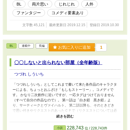
BL
両片思い
じれじれ
人外
ファンタジー
コメディ要素あり
文字数 45,121
最終更新日 2019.12.15
登録日 2019.10.30
BL
連載中
長編
お気に入りに追加
1
〇〇しないと出られない部屋（全年齢版）
つづれ しういち
「つづれしういち」としてこれまで書いて来た各作品のキャラクタ
ーによる、ちょっとおふざけ「もしもストーリー」。コメディで
す。 かなり二次創作に近いですが、一応タグはつけておりません
（すべて自分の作品なので）。 第一話は「白き鎧 黒き鎧」よ
り、サーティークとヴァイハルト。 第二話以降も、そのときどき
で思い付きやリクエストのあったＣＰで（リクエストについては必
ず書けるとは限りません）書いていこうかと思います。 不定期更
新。適当にお付き合いくだされば。 「小説家になろう」と同時連
載です。
228,743
小説
位 / 228,743件