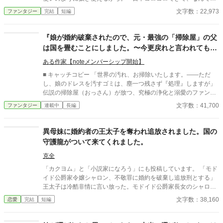
好きな物を買ってもらえるから。 ファデアリア男爵家の長女ジ
文字数：22,973
ファンタジー
完結
短編
ュリアはそんな理由で仮病を使い、可哀想な令嬢を演じて理想的
な毎日を過ごしていました。 ですが、そんな幸せな日常は―
―。これまで彼女が吐いてきた嘘によって、一変してしまうこと
『娘が婚約破棄されたので、元・最強の「掃除屋」の父
になるのでした。
は国を畳むことにしました。〜今更戻れと言われても、
娘を甘やかすのに忙しいのでお断りです〜』
ある作家【noteメンバーシップ開始】
■ キャッチコピー 「世界の汚れ、お掃除いたします。――ただ
し、娘のドレスを汚すゴミは、塵一つ残さず『処理』しますが」
伝説の掃除屋（おっさん）が放つ、究極の浄化と溺愛のファンタ
ジー！ ■ あらすじ 王立学院の卒業パーティー。辺境伯令嬢セラフ
文字数：41,700
ファンタジー
連載中
長編
ィナは、婚約者である第二王子ジュリアンから身に覚えのない罪
を着せられ、無慈悲な婚約破棄を突きつけられる。絶望に沈み、
周囲の嘲笑に晒される彼女の前に現れたのは、社交界で「無能の
異母妹に婚約者の王太子を奪われ追放されました。国の
抜け殻」と揶揄されていた父、アラリックだった。 だが、彼の正
守護龍がついて来てくれました。
体はかつて暗部で伝説と謳われた最強の「掃除屋（クリーナ
ー）」。 娘を傷つけた国に愛想を尽かしたアラリックは、長年維
克全
持してきた国防の結界をその場で「辞職（清掃）」し、愛娘を連
「カクヨム」と「小説家になろう」にも投稿しています。 「モド
れて沈黙の森へと隠居する。 父から教わる「掃除」という名の超
イド公爵家令嬢シャロン、不敬罪に婚約を破棄し追放刑とする」
常技術を通じ、セラフィナは世界の「淀み」を磨き上げる真の才
王太子は冷酷非情に言い放った。モドイド公爵家長女のシャロン
能を開花させていく。一方で、守護を失った王国は急速に腐敗
は、半妹ジェスナに陥れられた。いや、家族全員に裏切られた。
文字数：38,160
恋愛
完結
短編
し、滅びの路を辿ることに。 かつての仲間である伝説の清掃員た
シャロンは先妻ロージーの子供だったが、ロージーはモドイド公
ちが集い、さらには失脚した王子さえも「便所掃除担当」として
爵の愛人だったイザベルに毒殺されていた。本当ならシャロンも
再教育するアラリック。世界が深淵の汚れに沈もうとする時、お
殺されている所だったが、王家を乗っ取る心算だったモドイド公