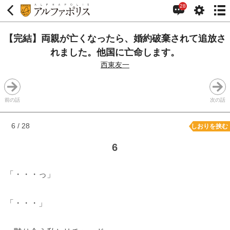
28
【完結】両親が亡くなったら、婚約破棄されて追放さ
れました。他国に亡命します。
西東友一
前の話
次の話
6 / 28
しおりを挟む
6
「・・・っ」
「・・・」