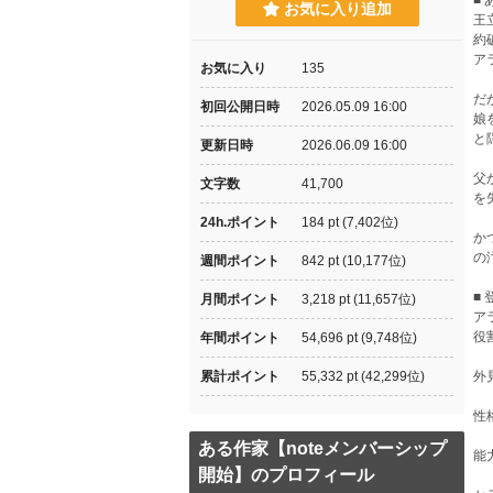
■
お気に入り追加
王
約
ア
お気に入り
135
だ
初回公開日時
2026.05.09 16:00
娘
と
更新日時
2026.06.09 16:00
父
文字数
41,700
を
24h.ポイント
184 pt (7,402位)
か
の
週間ポイント
842 pt (10,177位)
■
月間ポイント
3,218 pt (11,657位)
ア
役
年間ポイント
54,696 pt (9,748位)
累計ポイント
55,332 pt (42,299位)
外
性
ある作家【noteメンバーシップ
能
開始】のプロフィール