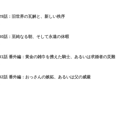
1
29話：旧世界の瓦解と、新しい秩序
1
30話：至純なる朝、そして永遠の休暇
1
31話 番外編：黄金の雑巾を携えた騎士、あるいは求婚者の災難
1
32話 番外編：おっさんの嫉妬、あるいは父の威厳
1