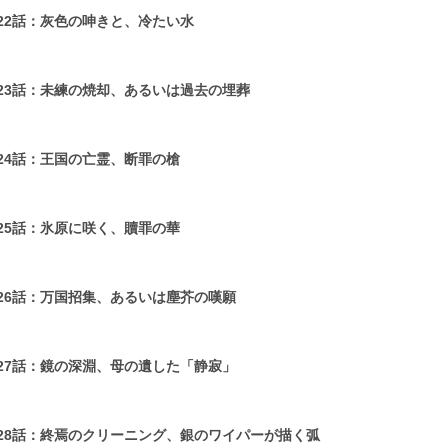
22話：灰色の呻きと、冷たい水
2
23話：未練の焼却、あるいは過去の埋葬
2
24話：王国の亡霊、断罪の槍
2
25話：氷原に咲く、贖罪の華
2
26話：万国招集、あるいは塵芥の嘆願
2
27話：鏡の深淵、母の遺した「静寂」
1
28話：終焉のクリーニング、銀のワイパーが描く弧