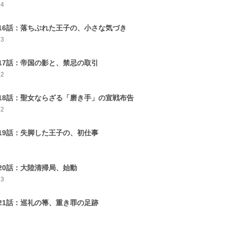
14
16話：落ちぶれた王子の、小さな気づき
13
17話：帝国の影と、禁忌の取引
12
18話：聖女ならざる「磨き手」の宣戦布告
12
19話：失脚した王子の、初仕事
2
20話：大陸清掃局、始動
13
21話：巡礼の箒、重き罪の足跡
2