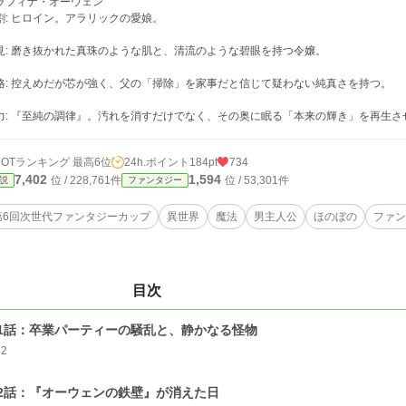
ラフィナ・オーウェン
割: ヒロイン。アラリックの愛娘。
見: 磨き抜かれた真珠のような肌と、清流のような碧眼を持つ令嬢。
格: 控えめだが芯が強く、父の「掃除」を家事だと信じて疑わない純真さを持つ。
力: 『至純の調律』。汚れを消すだけでなく、その奥に眠る「本来の輝き」を再生
HOTランキング 最高6位
24h.ポイント
184pt
734
7,402
1,594
位 / 228,761件
位 / 53,301件
説
ファンタジー
第6回次世代ファンタジーカップ
異世界
魔法
男主人公
ほのぼの
ファン
目次
1話：卒業パーティーの騒乱と、静かなる怪物
82
2話：『オーウェンの鉄壁』が消えた日