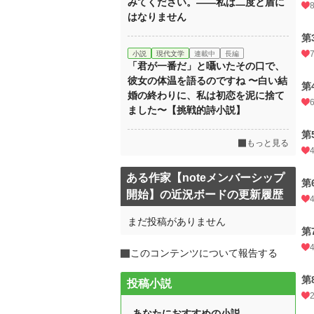
みてください。――私は二度と盾に
はなりません
第
小説
現代文学
連載中
長編
「君が一番だ」と囁いたその口で、
彼女の体温を語るのですね 〜白い結
第
婚の終わりに、私は初恋を泥に捨て
ました〜【挑戦的詩小説】
第
もっと見る
ある作家【noteメンバーシップ
第
開始】の近況ボードの更新履歴
まだ投稿がありません
第
このコンテンツについて報告する
第
投稿小説
あなたにおすすめの小説