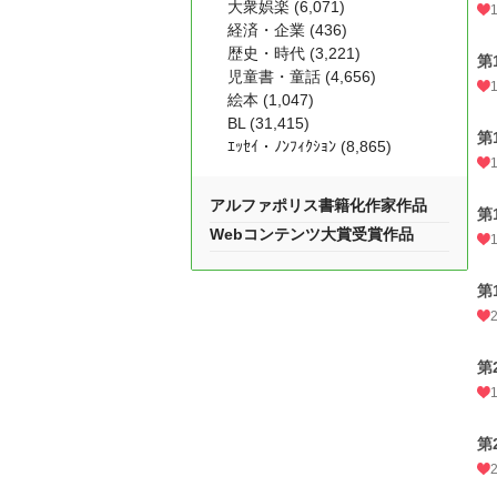
大衆娯楽 (6,071)
経済・企業 (436)
歴史・時代 (3,221)
第
児童書・童話 (4,656)
絵本 (1,047)
BL (31,415)
第
ｴｯｾｲ・ﾉﾝﾌｨｸｼｮﾝ (8,865)
アルファポリス書籍化作家作品
第
Webコンテンツ大賞受賞作品
第
第
第