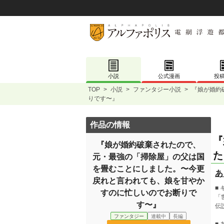
小説
公式漫画
投
TOP
>
小説
>
ファンタジー小説
>
『娘が婚約
りです〜』
作品の情報
『
『娘が婚約破棄されたので、
た
元・最強の「掃除屋」の父は国
を畳むことにしました。〜今更
あ
戻れと言われても、娘を甘やか
■
すのに忙しいのでお断りで
「
す〜』
伝
ファンタジー
連載中
長編