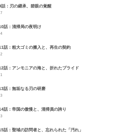
9話：刃の継承、碧眼の覚醒
37
10話：清掃局の夜明け
34
11話：粗大ゴミの搬入と、再生の契約
42
12話：アンモニアの海と、折れたプライド
31
13話：無垢なる刃の研磨
23
14話：帝国の傲慢と、清掃員の誇り
13
15話：聖域の訪問者と、忘れられた「汚れ」