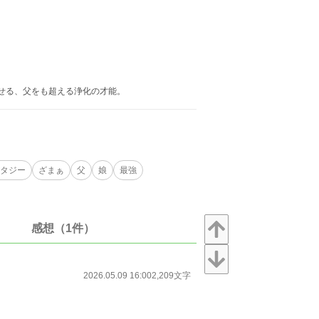
させる、父をも超える浄化の才能。
タジー
ざまぁ
父
娘
最強
感想（1件）
2026.05.09 16:00
2,209文字