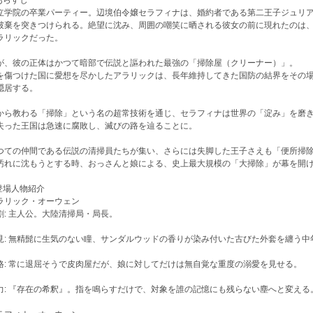
 あらすじ
立学院の卒業パーティー。辺境伯令嬢セラフィナは、婚約者である第二王子ジュリ
破棄を突きつけられる。絶望に沈み、周囲の嘲笑に晒される彼女の前に現れたのは
ラリックだった。
が、彼の正体はかつて暗部で伝説と謳われた最強の「掃除屋（クリーナー）」。
を傷つけた国に愛想を尽かしたアラリックは、長年維持してきた国防の結界をその
隠居する。
から教わる「掃除」という名の超常技術を通じ、セラフィナは世界の「淀み」を磨
失った王国は急速に腐敗し、滅びの路を辿ることに。
つての仲間である伝説の清掃員たちが集い、さらには失脚した王子さえも「便所掃
汚れに沈もうとする時、おっさんと娘による、史上最大規模の「大掃除」が幕を開
 登場人物紹介
ラリック・オーウェン
割: 主人公。大陸清掃局・局長。
見: 無精髭に生気のない瞳、サンダルウッドの香りが染み付いた古びた外套を纏う中
格: 常に退屈そうで皮肉屋だが、娘に対してだけは無自覚な重度の溺愛を見せる。
力: 『存在の希釈』。指を鳴らすだけで、対象を誰の記憶にも残らない塵へと変える