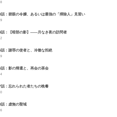
88
3話：碧眼の令嬢、あるいは最強の「掃除人」見習い
79
4話：【暗部の影】――月なき夜の訪問者
62
5話：謝罪の使者と、冷徹な拒絶
49
6話：影の帰還と、再会の茶会
44
7話：忘れられた者たちの晩餐
40
8話：虚無の聖域
26