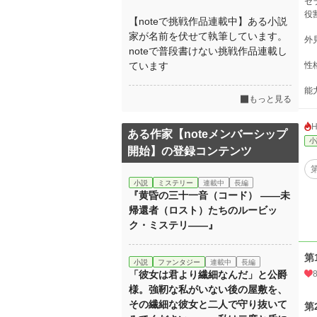
セ
役
【noteで挑戦作品連載中】ある小説
家が名前を伏せて執筆しています。
外
noteで普段書けない挑戦作品連載し
ています
性
能
もっと見る
ある作家【noteメンバーシップ
小
開始】の登録コンテンツ
小説
ミステリー
連載中
長編
『黄昏の三十一音（コード） ――未
帰還者（ロスト）たちのルービッ
ク・ミステリ――』
第
小説
ファンタジー
連載中
長編
「彼女は君より繊細なんだ」と公爵
様。強靭な私がいない後の屋敷を、
その繊細な彼女と二人で守り抜いて
第