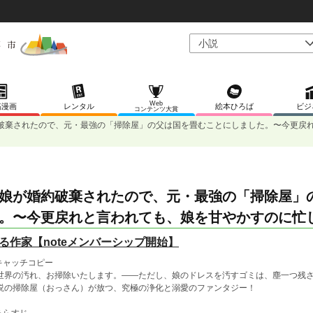
Web
稿漫画
レンタル
絵本ひろば
ビジ
コンテンツ大賞
破棄されたので、元・最強の「掃除屋」の父は国を畳むことにしました。〜今更戻
娘が婚約破棄されたので、元・最強の「掃除屋」
。〜今更戻れと言われても、娘を甘やかすのに忙
る作家【noteメンバーシップ開始】
 キャッチコピー
世界の汚れ、お掃除いたします。――ただし、娘のドレスを汚すゴミは、塵一つ残
説の掃除屋（おっさん）が放つ、究極の浄化と溺愛のファンタジー！