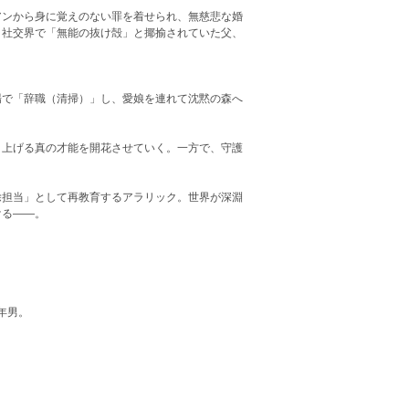
アンから身に覚えのない罪を着せられ、無慈悲な婚
、社交界で「無能の抜け殻」と揶揄されていた父、
場で「辞職（清掃）」し、愛娘を連れて沈黙の森へ
き上げる真の才能を開花させていく。一方で、守護
除担当」として再教育するアラリック。世界が深淵
ける――。
年男。
。