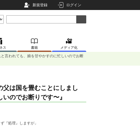
新規登録
ログイン
ネス
書籍
メディア化
れと言われても、娘を甘やかすのに忙しいのでお断
の父は国を畳むことにしまし
しいのでお断りです〜』
さず『処理』しますが」