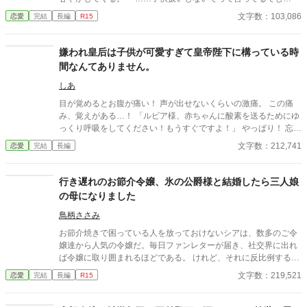
ょ！」 「じゃあ、大人の扱いをしてもいいかな？」 そう言って大
文字数：103,086
恋愛
完結
長編
R15
人な口付けをしてくるの、ずるいと思う！ 最初は反発ばかりして
いた私だけど、領民のために政務をこなし、戦地に向かう彼を見
送り、少しずつ“夫婦”として歩み寄っていく。 でも、素直になれ
嫌われ皇后は子供が可愛すぎて皇帝陛下に構っている時
ないこの性格はそう簡単に治らない。 政略結婚から始まる、ツン
間なんてありません。
デレ毒舌令嬢と包容力MAX辺境伯の溺愛と成長の物語、ここに開
幕！
しあ
目が覚めるとお腹が痛い！ 声が出せないくらいの激痛。 この痛
み、覚えがある…！ 「ルビア様、赤ちゃんに酸素を送るためにゆ
っくり呼吸をしてください！もうすぐですよ！」 やっぱり！ 忘れ
てたけど、お産の痛みだ！ だけどどうして…？ 私はもう子供が産
文字数：212,741
恋愛
完結
長編
めないからだだったのに…。 そんなことより、赤ちゃんを無事に
産まないと！ 指示に従ってやっと生まれた赤ちゃんはすごく可愛
い。だけど、どう見ても日本人じゃない。 どうやら私は、わがま
行き遅れのお節介令嬢、氷の公爵様と結婚したら三人娘
まで嫌われ者の皇后に憑依転生したようです。だけど、赤ちゃん
の母になりました
をお世話するのに忙しいので、構ってもらわなくて結構です。 な
のに、どうして私を嫌ってる皇帝が部屋に訪れてくるんです
鳥柄ささみ
か！？しかも毎回イラッとするとこを言ってくるし…。 本当にな
お節介焼きで困っている人を放っておけないシアは、数多のご令
んなの！？あなたに構っている時間なんてないんですけど！ ※視
嬢達から人気の令嬢だ。毎日ファンレターが届き、社交界に出れ
点がちょくちょく変わります。 ガバガバ設定、なんちゃって知識
ば令嬢に取り囲まれるほどである。 けれど、それに反比例するよ
で書いてます。 エールを送って下さりありがとうございました！
うに男性からの人気はなく、二十七だというのに嫁の貰い手もな
文字数：219,521
恋愛
完結
長編
R15
いため、毎日母から小言をもらっていた。 そんなある日のこと、
突然公爵家から縁談の話が。 シアは公爵家がなぜ自分に縁談など