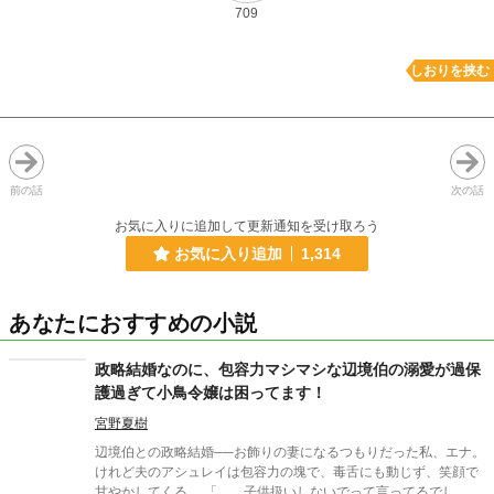
709
しおりを挟む
前の話
次の話
お気に入りに追加して更新通知を受け取ろう
お気に入り追加
1,314
あなたにおすすめの小説
政略結婚なのに、包容力マシマシな辺境伯の溺愛が過保
護過ぎて小鳥令嬢は困ってます！
宮野夏樹
辺境伯との政略結婚──お飾りの妻になるつもりだった私、エナ。
けれど夫のアシュレイは包容力の塊で、毒舌にも動じず、笑顔で
甘やかしてくる。 「……子供扱いしないでって言ってるでし