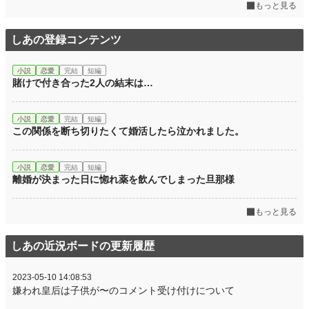
もっと見る
しあの登録コンテンツ
小説
恋愛
完結
短編
賭けで付き合った2人の結末は…
小説
恋愛
完結
短編
この関係を断ち切りたくて婚活したら泣かれました。
小説
恋愛
完結
短編
離婚が決まった日に惚れ薬を飲んでしまった旦那様
もっと見る
しあの近況ボードの更新履歴
2023-05-10 14:08:53
嫌われ皇后は子供が〜のコメント受け付けについて