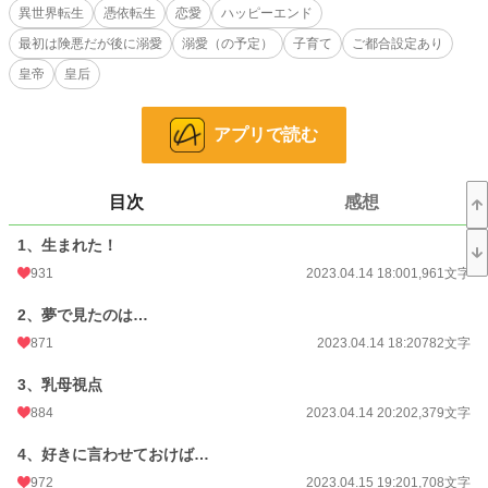
異世界転生
憑依転生
恋愛
ハッピーエンド
やっぱり！
最初は険悪だが後に溺愛
溺愛（の予定）
子育て
ご都合設定あり
忘れてたけど、お産の痛みだ！
だけどどうして…？
皇帝
皇后
私はもう子供が産めないからだだったのに…。
そんなことより、赤ちゃんを無事に産まないと！
アプリで読む
指示に従ってやっと生まれた赤ちゃんはすごく可愛い。だけど、どう見ても日本
目次
感想
人じゃない。
1、生まれた！
どうやら私は、わがままで嫌われ者の皇后に憑依転生したようです。だけど、赤
931
2023.04.14 18:00
1,961文字
ちゃんをお世話するのに忙しいので、構ってもらわなくて結構です。
2、夢で見たのは…
なのに、どうして私を嫌ってる皇帝が部屋に訪れてくるんですか！？しかも毎回
871
2023.04.14 18:20
782文字
イラッとするとこを言ってくるし…。
3、乳母視点
884
2023.04.14 20:20
2,379文字
本当になんなの！？あなたに構っている時間なんてないんですけど！
4、好きに言わせておけば…
※視点がちょくちょく変わります。
972
2023.04.15 19:20
1,708文字