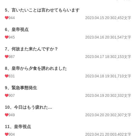
ガバガバ設定、なんちゃって知識で書いてます。
5、言いたいことは言わせてもらいます
エールを送って下さりありがとうございました！
944
2023.04.15 20:30
2,452文字
小説
2,363 位 / 228,781 件
6、皇帝視点
恋愛
945
1,309 位 / 66,371 件
2023.04.16 20:30
1,547文字
お気に入り
10,858
7、何故また来たんですか？
987
2023.04.17 18:30
2,153文字
24h.ポイント
582 pt
8、皇帝から夕食を誘われました
文字数
212,741
831
2023.04.18 19:30
1,710文字
更新日時
2023.07.18 20:00
9、緊急事態発生
初回公開日時
2023.04.14 18:00
907
2023.04.19 20:30
2,332文字
初回完結日時
2023.07.18 20:59
10、今日はもう疲れた…
週間ポイント
3,997 pt (2,546 位)
949
2023.04.20 20:30
2,307文字
月間ポイント
18,654 pt (2,533 位)
11、皇帝視点
年間ポイント
274,259 pt (2,209 位)
904
2023.04.21 20:00
3,402文字