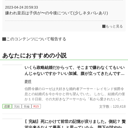
2023-04-24 20:59:33
嫌われ皇后は子供が〜の今後について(少しネタバレあり)
もっと見る
このコンテンツについて報告する
あなたにおすすめの小説
いくら政略結婚だからって、そこまで嫌わなくてもいい
んじゃないですか？いい加減、腹が立ってきたんですけ
ど！
夢呼
伯爵令嬢のローゼは大好きな婚約者アーサー・レイモンド侯爵令
息との結婚式を今か今かと待ち望んでいた。 しかし、結婚式の僅
か１０日前、その大好きなアーサーから「私から愛されたいとい
う思いがあったら捨ててくれ。それに応えることは出来ない」と
文字数：120,418
恋愛
完結
長編
R15
告げられる。 ローゼはその言葉にショックを受け、熱を出し寝込
んでしまう。数日間うなされ続け、やっと目を覚ました。前世の
記憶と共に・・・。 愛されることは無いと分かっていても、覆す
〖完結〗死にかけて前世の記憶が戻りました。側妃？ 贅
ことが出来ないのが貴族間の政略結婚。日本で生きたアラサー女
沢出来るなんて最高！ と思っていたら、陛下が甘やかし