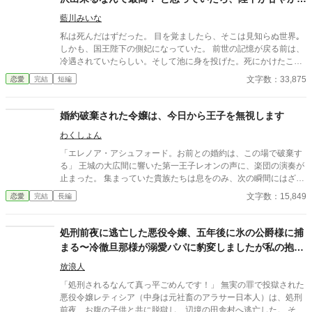
子の「私」が八割心を占めているローゼが、この政略結婚に臨む
てくるのですが？
ことになる。 いくら政略結婚といえども、親に孫を見せてあげて
藍川みいな
親孝行をしたいという願いを持つローゼは、何とかアーサーに振
私は死んだはずだった。 目を覚ましたら、そこは見知らぬ世界｡
り向いてもらおうと頑張るが、鉄壁のアーサーには敵わず。それ
しかも、国王陛下の側妃になっていた。 前世の記憶が戻る前は、
どころか益々嫌われる始末。 一体私の何が気に入らないんだか。
冷遇されていたらしい。そして池に身を投げた。死にかけたこと
そこまで嫌わなくてもいいんじゃないんですかね！いい加減腹立
で、私は前世の記憶を思い出した。 前世では借金取りに捕まり、
文字数：33,875
恋愛
完結
短編
つわっ！ 世界観はゆるいです！ カクヨム様にも投稿しておりま
お金を返す為にキャバ嬢をしていた。給料は全部持っていかれ、
す。 ※１０万文字を超えたので長編に変更しました。
食べ物にも困り、ガリガリに痩せ細った私は路地裏に捨てられて
死んだ。そんな私が、側妃？ 冷遇なんて構わない！ こんな贅沢が
婚約破棄された令嬢は、今日から王子を無視します
出来るなんて幸せ過ぎるじゃない！ そう思っていたのに、いつの
わくしょん
間にか陛下が甘やかして来るのですが？ 設定ゆるゆるの、架空の
世界のお話です。
「エレノア・アシュフォード。お前との婚約は、この場で破棄す
る」 王城の大広間に響いた第一王子レオンの声に、楽団の演奏が
止まった。 集まっていた貴族たちは息をのみ、次の瞬間にはざわ
めきが広がる。 エレノアはゆっくりと顔を上げた。 目の前では、
文字数：15,849
恋愛
完結
長編
王子が腰に手を回した美しい令嬢――侯爵令嬢セシリアが勝ち誇
ったように微笑んでいる。
処刑前夜に逃亡した悪役令嬢、五年後に氷の公爵様に捕
まる〜冷徹旦那様が溺愛パパに豹変しましたが私の抱い
ている赤ちゃん実は人生２周目です〜
放浪人
「処刑されるなんて真っ平ごめんです！」 無実の罪で投獄された
悪役令嬢レティシア（中身は元社畜のアラサー日本人）は、処刑
前夜、お腹の子供と共に脱獄し、辺境の田舎村へ逃亡した。 それ