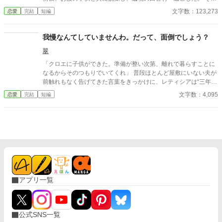
から五年。薬師として穏やかに暮らしていた彼女のもとに、かつ
文字数：123,273
恋愛
完結
短編
て自分を冷遇し、処刑を命じた夫――「氷の公爵」アレクセイが
現れる。 殺される！と震えるレティシアだったが、再会した彼は
地面に頭を擦り付け、まさかの溺愛キャラに豹変していて！？
我慢なんてしていませんわ。だって、面倒でしょう？
「愛しているレティシア！ 二度と離さない！」 「（顔が怖いです
翠
公爵様……！）」 不器用すぎて顔が怖い旦那様の暴走する溺愛。
そして、二人の息子であるシオン（１歳）は、実は前世で魔王を
「クロエに子供ができた。準備が整い次第、離れで暮らすことに
倒した「英雄」の生まれ変わりだった！ 「パパとママは僕が守る
なるからそのつもりでいてくれ」 普段ほとんど屋敷にいない夫が
（物理）」 最強の赤ちゃんが裏で暗躍し、聖女（自称）の陰謀
前触れもなく告げてきた言葉をきっかけに、レティシアは“三年
も、帝国の侵略も、古代兵器も、ガラガラ一振りで粉砕してい
間”の契約を終わらせることにした。 赤の他人を屋敷に迎えるこ
文字数：4,095
恋愛
完結
短編
く。
とはしない。 不要なものに感情を砕く理由などない。 「だって、
面倒でしょう？」 不誠実な夫も、無意味な結婚も、 この際すべて
切り捨ててしまいましょう。
アプリ一覧
公式SNS一覧