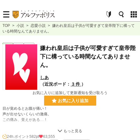
TOP
>
小説
>
恋愛小説
>
嫌われ皇后は子供が可愛すぎて皇帝陛下に構って
いる時間なんてありません。
恋愛
完結
長編
嫌われ皇后は子供が可愛すぎて皇帝陛
下に構っている時間なんてありませ
ん。
しあ
（近況ボード：
3 件
）
お気に入りに追加して更新通知を受け取ろう
お気に入り追加
目が覚めるとお腹が痛い！
声が出せないくらいの激痛。
この痛み、覚えがある…！
「ルビア様、赤ちゃんに酸素を送るためにゆっくり呼吸をしてください！もうす
ぐですよ！」
24h.ポイント
582pt
63,555