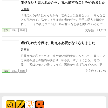
愛せないと言われたから、私も愛することをやめました
天宮有
「他の人を好きになったから、君のことは愛せない」 そんなこ
とを言われて、私サフィラは婚約者のヴァン王子に愛人を紹介さ
れる。 その後はヴァンは、私が様々な悪事を働いているとパー
ティ会場で言い出す。 捏造した罪によって、ヴァンは私との婚
文字数：21,233
恋愛
完結
短編
約を破棄しようと目論んでいた。
虐げられた令嬢は、耐える必要がなくなりました
天宮有
伯爵令嬢の私アニカは、妹と違い婚約者がいなかった。 妹レモノ
は侯爵令息との婚約が決まり、私を見下すようになる。 その
後……私はレモノの嘘によって、家族から虐げられていた。 家族
の命令で外に出ることとなり、私は公爵令息のジェイドと偶然出
文字数：21,759
恋愛
完結
短編
会う。 ジェイドは私を心配して、守るから耐える必要はないと言
ってくれる。 耐える必要がなくなった私は、家族に反撃します。