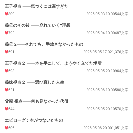
年間ポイント
192,697 pt (3,250 位)
王子視点 ――気づくには遅すぎた
累計ポイント
809
196,175 pt (20,221 位)
2026.05.03 10:00
544文字
義母のその後 ――崩れていく“理想”
792
2026.05.04 10:00
487文字
義母 2――それでも、手放さなかったもの
691
2026.05.05 17:02
1,376文字
王子視点２ ――本を手にして、ようやく立てた場所
693
2026.05.05 20:10
964文字
義妹視点２ ――選び直した人生
621
2026.05.06 10:00
580文字
父親 視点――何も見なかった代償
644
2026.05.05 20:10
570文字
エピローグ：本がつないだもの
606
2026.05.06 20:00
1,051文字