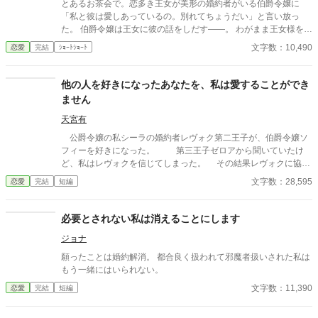
とあるお茶会で。恋多き王女が美形の婚約者がいる伯爵令嬢に
「私と彼は愛しあっているの。別れてちょうだい」と言い放っ
た。 伯爵令嬢は王女に彼の話をしだす――。 わがまま王女様を天
然な令嬢が追い返すお話。
文字数：10,490
恋愛
完結
ｼｮｰﾄｼｮｰﾄ
他の人を好きになったあなたを、私は愛することができ
ません
天宮有
公爵令嬢の私シーラの婚約者レヴォク第二王子が、伯爵令嬢ソ
フィーを好きになった。 第三王子ゼロアから聞いていたけ
ど、私はレヴォクを信じてしまった。 その結果レヴォクに協力
した国王に冤罪をかけられて、私は婚約破棄と国外追放を言い渡
文字数：28,595
恋愛
完結
短編
されてしまう。 追放された私は他国に行き、数日後ゼロアと再
会する。 ゼロアは私を追放した国王を嫌い、国を捨てたよう
だ。 私はゼロアと新しい生活を送って――元婚約者レヴォク
必要とされない私は消えることにします
は、後悔することとなる。
ジョナ
願ったことは婚約解消。 都合良く扱われて邪魔者扱いされた私は
もう一緒にはいられない。
文字数：11,390
恋愛
完結
短編