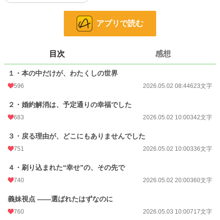
＊10時と20時配信・・義妹、王子、義母、父視点も更新していきます。
アプリで読む
＊一部A Iの表現もあり
目次
感想
小説
3,487 位 / 228,829 件
恋愛
1,845 位 / 66,377 件
１・本の中だけが、わたくしの世界
596
2026.05.02 08:44
623文字
お気に入り
341
２・婚約解消は、予定通りの幸福でした
24h.ポイント
404 pt
683
2026.05.02 10:00
342文字
文字数
9,350
３・戻る理由が、どこにもありませんでした
更新日時
2026.05.06 20:00
751
2026.05.02 10:00
336文字
初回公開日時
2026.05.02 08:44
４・刷り込まれた“幸せ”の、その先で
初回完結日時
2026.05.12 21:34
740
2026.05.02 20:00
360文字
週間ポイント
4,832 pt (2,119 位)
義妹視点 ――選ばれたはずなのに
月間ポイント
19,801 pt (2,403 位)
760
2026.05.03 10:00
717文字