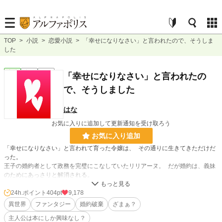
TOP
>
小説
>
恋愛小説
>
「幸せになりなさい」と言われたので、そうしま
した
恋愛
完結
短編
「幸せになりなさい」と言われたの
で、そうしました
はな
お気に入りに追加して更新通知を受け取ろう
お気に入り追加
「幸せになりなさい」と言われて育った令嬢は、 その通りに生きてきただけだ
った。
王子の婚約者として政務を完璧にこなしていたリリアーヌ。 だが婚約は、義妹
のためにあっさりと解消される。
――それでも彼女は困らなかった。
「本が読めるので、幸せですから」
24h.ポイント
404pt
9,178
彼女がいなくなった王宮は崩れ始め、周囲は初めてその存在の大きさに気づく。
異世界
ファンタジー
婚約破棄
ざまぁ？
けれど彼女はもう戻らない。
主人公は本にしか興味なし？
“従順だったはずの令嬢”が選んだ、本当の幸せとは――