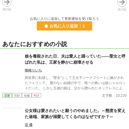
前の話
次の話
お気に入りに追加して更新通知を受け取ろう
お気に入り追加
1
あなたにおすすめの小説
娘を毒殺された日、夫は愛人と踊っていた――聖女と呼
ばれた私は、王家を静かに崩壊させる
唯崎りいち
異世界に転移し、“聖女”として王太子ジークフリートに嫁がされ
たフェリシア。 愛のない結婚の中で、唯一の救いは娘シャルロッ
トだった。 しかし五歳の娘は、父から贈られたネックレスによっ
て毒殺される。 娘が死んだ日。 王宮では祝賀会が開かれ、夫は愛
文字数：10,220
恋愛
完結
短編
R15
人と踊っていた。 誰も娘の死を悲しまない世界で、ただ一人涙を
流したのは、第八王子リュカだけだった。 やがてフェリシアは知
る。 “聖女は子を産んではならない”という王家の禁忌と、娘の死
公女様は愛されたいと願うのやめました。～態度を変え
の裏にある政治的思惑を。 ――これは、娘を奪われた聖女が、王
た途端、家族が溺愛してくるのはなぜですか？～
家を静かに崩壊へ導いていく物語。
谷 優