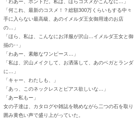
「わあー、ホントだ。私は、ほらコスメがこんなに…」
「何これ、最新のコスメ！？総額300万くらいもする中々
手に入らない最高級、あのイメルダ王女御用達のお店
の…」
「ほら、私は、こんなにお洋服が沢山…イメルダ王女と御
揃の‥」
「わあー、素敵なワンピース…」
「私は、沢山メイクして、お洒落して、あのベガとランダ
に…」
「キャー、わたしも、」
「あっ、このネックレスとピアス欲しいな…」
「あー私もー」
女の子達は、カタログや雑誌を眺めながら二つの石を取り
囲み黄色い声で盛り上がっていた。