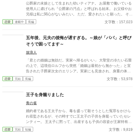
公爵家の末娘として生まれた幼いティアナ。 お屋敷で働いている
使用人に虐げられ『公爵家の汚点』と呼ばれる始末。 お父様やお
兄様は私に関心がないみたい。 ただ、愛されたいと願った。 そん
な中、夢の中の本を読むと自分の正体が明らかに。 ◆恋愛要素は
文字数：157,023
恋愛
連載中
長編
前半はありませんが、後半になるにつれて発展していきますので
ご了承ください。
五年後、元夫の後悔が遅すぎる。～娘が「パパ」と呼び
そうで困ってます～
放浪人
「君との婚姻は無効だ。実家へ帰るがいい」 大聖堂の冷たい石畳
の上で、辺境伯ロルフから突然「婚姻は最初から無かった」と宣
告された子爵家次女のエリシア。実家にも見放され、身重の体で
王都の旧市街へ追放された彼女は、絶望のどん底で愛娘クララを
文字数：53,978
恋愛
完結
長編
出産する。 生き抜くために針と糸を握ったエリシアは、持ち前の
技術で不思議な力を持つ「祝布（しゅくふ）」を織り上げる職人
として立ち上がる。施しではなく「仕事」として正当な対価を払
王子を身籠りました
い、決して土足で踏み込んでこない救恤院の監督官リュシアンの
青の雀
温かい優しさに触れエリシアは少しずつ人間らしい心と笑顔を取
り戻していった。 しかし五年後。辺境を襲った疫病を救うための
婚約者である王太子から、毒を盛って殺そうとした冤罪をかけら
緊急要請を通じ、エリシアは冷酷だった元夫ロルフと再会してし
れ収監されるが、その時すでに王太子の子供を身籠っていたセレ
まう。しかも隣にいる娘の青い瞳は彼と瓜二つだった。 「すまな
ンティー。 王太子に黙って、出産するも子供の容姿が王家特有の
い。私は父としての責任を果たす」 かつての合理主義の塊だった
金髪金眼だった。 再び、王太子が毒を盛られ、死にかけた時、我
文字数：9,819
恋愛
完結
短編
元夫は、自らの過ちを深く悔い、家の権益を捨ててでも母子を守
が子と対面するが…というお話。