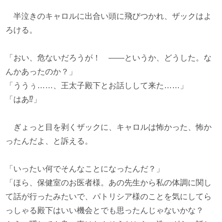
半泣きのキャロルに出合い頭に飛びつかれ、ザックはよ
ろける。
「おい、危ないだろうが！ ――というか、どうした。な
んかあったのか？」
「ううぅ……、王太子殿下とお話しして来た……」
「はあ⁉」
ぎょっと目を剥くザックに、キャロルは怖かった、怖か
ったんだよ、と訴える。
「いったい何でそんなことになったんだ？」
「ほら、保健室のお医者様。あの先生から私の体調に関し
て話が行ったみたいで、パトリシア様のことを気にしてら
っしゃる殿下はいい機会とでも思ったんじゃないかな？