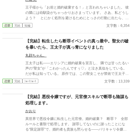
王子様から「お前と婚約破棄する！」と言われちゃいました。 彼
の隣には幼馴染がちゃっかりおさまっています。 さあ、私どうし
よう？ とにかく処刑を避けるためにとっさの行動に出たら、な
んか変なことになっちゃった……。 小説家になろう、カクヨムに
文字数：6,354
恋愛
完結
短編
も投稿中。
【完結】転生したら断罪イベントの真っ最中。聖女の嘘
を暴いたら、王太子が真っ青になりました
丸顔ちゃん。
王太子は私――エリシアに婚約破棄を宣言し、 隣では甘ったるい
声の“聖女”が「こわかったんですぅ♡」と泣き真似をしている。
だが私は知っている。 原作では、この聖女こそが禁術で王太子の
魔力を吸い取り、 私に冤罪を着せて処刑へ追い込んだ張本人だ。
文字数：13,339
恋愛
完結
ｼｮｰﾄｼｮｰﾄ
優しい家族を守るためにも、同じ結末は絶対に許さない。 私は転
生者としての知識を武器に、 聖女の嘘と禁術の証拠を次々に暴
き、 王太子の依存と愚かさを白日の下に晒す。 「婚約は……こち
【完結】悪役令嬢ですが、元官僚スキルで断罪も陰謀も
らから願い下げです」 土下座する王太子も、泣き叫ぶ聖女も、も
処理します。
う関係ない。 私は新しい未来を選ぶ。
かおり
異世界で悪役令嬢に転生した元官僚。婚約破棄？ 断罪？ 全部
ルールと書類で処理します。 謝罪してないのに謝ったことにな
る“限定謝罪”で、婚約者も貴族も黙らせる――バリキャリ令嬢の