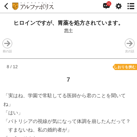
31
ヒロインですが、胃薬を処方されています。
悠十
前の話
次の話
8 / 12
しおりを挟む
7
「実はね、学園で常駐してる医師から君のことを聞いて
ね」
「はい」
「パトリシアの視線が気になって体調を崩したんだって？
すまないね、私の婚約者が」