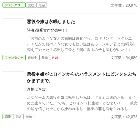
逆転劇！ ※読んでいただき、ありがとうございます。ささやかな
文字数：20,978
ファンタジー
完結
短編
物語ですが、どこか少しでも楽しんでいただけたら幸いです。
悪役令嬢は永眠しました
詩海猫(受賞作発売中！）
「お前のような女との婚約は破棄だっ、ロザリンダ・ラクシエ
ル！だがお前のような女でも使い道はある、ジルデ公との縁談を
調えてやった！感謝して公との間に沢山の子を産むがいい！」 長
年の婚約者であった王太子のこの言葉に気を失った公爵令嬢・ロ
文字数：54,680
ファンタジー
連載中
長編
R15
ザリンダ。 だが、次に目覚めた時のロザリンダの魂は別人だっ
た。 ロザリンダとして目覚めた木の葉サツキは、ロザリンダの意
識がショックのあまり永遠の眠りについてしまったことを知り、
悪役令嬢がヒロインからのハラスメントにビンタをぶち
「なぜロザリンダはこんなに努力してるのに周りはクズばっかり
かますまで。
なの？まかせてロザリンダ！きっちりお返ししてあげるから
ね！」 ＊思いつきでプロットなしで書き始めましたが結末は決め
倉桐ぱきぽ
ています。暗い展開の話を書いているとメンタルにもろに影響し
乙女ゲームの悪役令嬢に転生した私は、ざまぁ回避のため、まじ
て生活に支障が出ることに気付きました。定期的に強気主人公を
めに生きていた。 でも、ヒロイン（転生者）がひどい！ 彼女
暴れさせないと（？）書き続けるのは不可能なようなのでメンタ
の嘘を信じた推しから嫌われるし。無実の罪を着せられるし。そ
ル状態に合わせて書けるものから書いていくことにします、ご了
のうえ「ちゃんと悪役やりなさい」⁉ シナリオ通りに進めたいヒ
文字数：42,073
恋愛
完結
短編
承下さいm(_ _)m
ロインからのハラスメントは、もう、うんざり！ 私は私の望むま
まに生きます！！ 本編＋番外編３作で、40000文字くらいです。
⚠途中、視点が変わります。サブタイトルをご覧下さい。