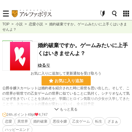
TOP
>
小説
>
恋愛小説
>
婚約破棄ですか。ゲームみたいに上手くはいきま
せんよ？
恋愛
完結
短編
婚約破棄ですか。ゲームみたいに上手
くはいきませんよ？
ゆるり
お気に入りに追加して更新通知を受け取ろう
お気に入り追加
公爵令嬢スカーレットは婚約者を紹介された時に前世を思い出した。そして、こ
の世界が前世での乙女ゲームの世界に似ていることに気付く。シナリオなんて気
にせず生きていくことを決めたが、学園にヒロイン気取りの少女が入学してきた
ことで、スカーレットの運命が変わっていく。全６話予定
24h.ポイント
49pt
4,747
小説
16,670 位 / 228,851 件
恋愛
異世界
婚約破棄
悪役令嬢
乙女ゲーム
転生
ざまぁ
恋愛
7,285 位 / 66,374 件
ハッピーエンド