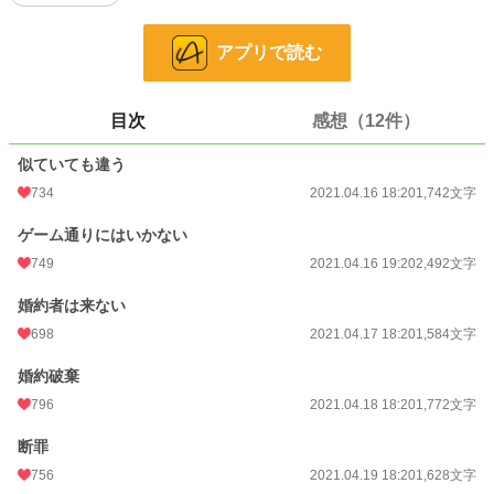
お気に入り
2,809
アプリで読む
24h.ポイント
49 pt
文字数
10,295
目次
感想（12件）
更新日時
2021.04.20 18:20
似ていても違う
初回公開日時
2021.04.16 18:20
734
2021.04.16 18:20
1,742文字
初回完結日時
2021.04.20 19:00
ゲーム通りにはいかない
週間ポイント
1,014 pt (8,883 位)
749
2021.04.16 19:20
2,492文字
月間ポイント
3,417 pt (11,151 位)
婚約者は来ない
年間ポイント
69,220 pt (8,099 位)
698
2021.04.17 18:20
1,584文字
累計ポイント
1,073,804 pt (5,418 位)
婚約破棄
796
2021.04.18 18:20
1,772文字
断罪
756
2021.04.19 18:20
1,628文字