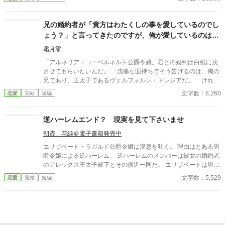
優しい家族を守るためにも、同じ結末は絶対に許さない。 私は転
生者としての知識を武器に、 聖女の嘘と禁術の証拠を次々に暴
き、 王太子の依存と愚かさを白日の下に晒す。 「婚約は……こち
兄の婚約者が「貴方はわたくしの事を愛しているのでし
らから願い下げです」 土下座する王太子も、泣き叫ぶ聖女も、も
ょう？」と言ってきたのですが、俺が愛しているのは俺
う関係ない。 私は新しい未来を選ぶ。
の婚約者だけです。
霜月零
「アルネリア・コーベルネルト公爵令嬢。君との婚約は白紙に戻
させてもらいたいんだ」 沈痛な面持ちでそう告げるのは、俺の
兄であり、王太子であるヴェルフォルン・ドレジアだ。 けれど
コーネルベルト公爵令嬢は動じていない。 それどころかとんで
文字数：8,260
恋愛
完結
短編
もないことを言い出した。 「貴方はわたくしの事を愛しているの
でしょう？」 なぜ、コーベルネルト公爵令嬢は、俺に愛されて
いると思い込んでいるんだ？ ※他サイトにも掲載中です
逆ハーレムエンド？ 現実を見て下さいませ
朝霞 花純＠電子書籍発売中
エリザベート・ラガルド公爵令嬢は溜息を吐く。 理由はとある男
爵令嬢による逆ハーレム。 逆ハーレムのメンバーは彼女の婚約者
のアレックス王太子殿下とその側近一同だ。 エリザベートは男爵
令嬢に注意する為に逆ハーレムの元へ向かう。
文字数：5,529
恋愛
完結
短編