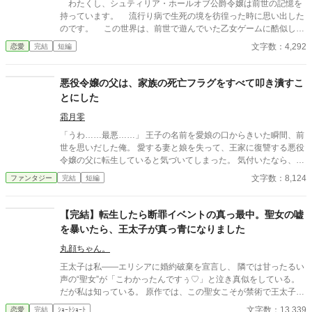
わたくし、シュティリア・ホールオブ公爵令嬢は前世の記憶を
持っています。 流行り病で生死の境を彷徨った時に思い出した
のです。 この世界は、前世で遊んでいた乙女ゲームに酷似して
いると。 最愛のディアム王子をヒロインに奪われてはなりませ
文字数：4,292
恋愛
完結
短編
ん。 そうと決めたら、行動しましょう。 ヒロインを排除する
為に。 ※小説家になろう様等、他サイト様にも掲載です。
悪役令嬢の父は、家族の死亡フラグをすべて叩き潰すこ
とにした
霜月零
「うわ……最悪……」 王子の名前を愛娘の口からきいた瞬間、前
世を思いだした俺。 愛する妻と娘を失って、王家に復讐する悪役
令嬢の父に転生していると気づいてしまった。 気付いたなら、妻
と娘の死亡フラグは破壊するよ。 まだ二人とも生きてるからね。
文字数：8,124
ファンタジー
完結
短編
物語の通りになんて、させるか！ ※他サイトにも掲載中
【完結】転生したら断罪イベントの真っ最中。聖女の嘘
を暴いたら、王太子が真っ青になりました
丸顔ちゃん。
王太子は私――エリシアに婚約破棄を宣言し、 隣では甘ったるい
声の“聖女”が「こわかったんですぅ♡」と泣き真似をしている。
だが私は知っている。 原作では、この聖女こそが禁術で王太子の
魔力を吸い取り、 私に冤罪を着せて処刑へ追い込んだ張本人だ。
文字数：13,339
恋愛
完結
ｼｮｰﾄｼｮｰﾄ