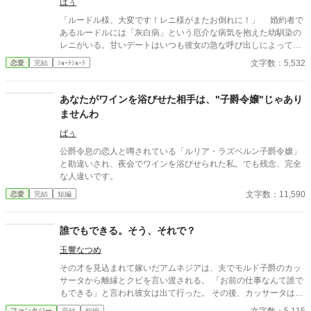
ばぅ
「ルードル様、大変です！レニ様がまたお倒れに！」 婚約者で
あるルードルには「灰白病」という厄介な病気を抱えた幼馴染の
レニがいる。甘いデートはいつも彼女の急な呼び出しによって邪
魔され、その度フラウはずっと我慢を強いられていた。しかし、
文字数：5,532
恋愛
完結
ｼｮｰﾄｼｮｰﾄ
フラウはただの令嬢ではなく、薬師でもあるのだ。ある日つい
に、彼女は灰白病の特効薬を完成させた。これで終わりかと思い
きや、幼馴染は再び倒れる。 そこでフラウは、ある作戦を実行
あなたがワインを浴びせた相手は、"子爵令嬢"じゃあり
することにした――。
ませんわ
ばぅ
公爵令息の恋人と噂されている「ルリア・ラズベルン子爵令嬢」
と勘違いされ、夜会でワインを浴びせられた私。でも残念、完全
な人違いです。
文字数：11,590
恋愛
完結
短編
誰でもできる。そう、それで？
玉響なつめ
その才を見込まれて嫁いだアムネジアは、夫でモルド子爵のカッ
サータから離縁とクビを言い渡される。 「お前の仕事なんて誰で
もできる」と言われ彼女は出て行った。 その後、カッサータはど
うなったのか？ ※小説家になろう・カクヨムでも公開しています
ファンタジー
完結
短編