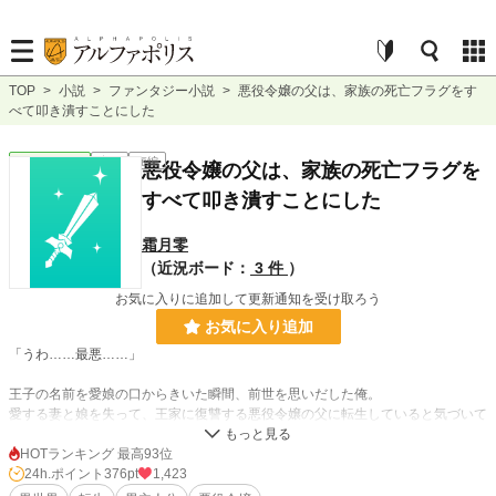
TOP
>
小説
>
ファンタジー小説
>
悪役令嬢の父は、家族の死亡フラグをす
べて叩き潰すことにした
ファンタジー
完結
短編
悪役令嬢の父は、家族の死亡フラグを
すべて叩き潰すことにした
霜月零
（近況ボード：
3 件
）
お気に入りに追加して更新通知を受け取ろう
お気に入り追加
「うわ……最悪……」
王子の名前を愛娘の口からきいた瞬間、前世を思いだした俺。
愛する妻と娘を失って、王家に復讐する悪役令嬢の父に転生していると気づいて
しまった。
気付いたなら、妻と娘の死亡フラグは破壊するよ。
HOTランキング 最高93位
まだ二人とも生きてるからね。
24h.ポイント
376pt
1,423
物語の通りになんて、させるか！