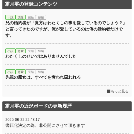
霜月零の登録コンテンツ
累計ポイント
84,107 pt (33,544 位)
小説
恋愛
完結
短編
兄の婚約者が「貴方はわたくしの事を愛しているのでしょう？」
と言ってきたのですが、俺が愛しているのは俺の婚約者だけで
す。
小説
恋愛
完結
短編
わたくしのせいではありませんでした
小説
恋愛
完結
短編
先視の魔女は、すべてを奪われ囚われる
もっと見る
霜月零の近況ボードの更新履歴
2025-06-22 22:43:17
書籍化決定の為、非公開にさせて頂きます