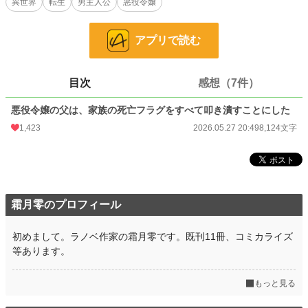
異世界
転生
男主人公
悪役令嬢
※他サイトにも掲載中
アプリで読む
小説
3,504 位 / 228,743 件
ファンタジー
599 位 / 53,295 件
目次
感想（7件）
お気に入り
249
悪役令嬢の父は、家族の死亡フラグをすべて叩き潰すことにした
24h.ポイント
376 pt
1,423
2026.05.27 20:49
8,124文字
文字数
8,124
更新日時
2026.05.27 20:49
初回公開日時
2026.05.27 20:49
霜月零のプロフィール
初回完結日時
2026.05.27 20:49
初めまして。ラノベ作家の霜月零です。既刊11冊、コミカライズ
週間ポイント
4,423 pt (2,328 位)
等あります。
月間ポイント
15,414 pt (3,044 位)
もっと見る
年間ポイント
79,841 pt (7,216 位)