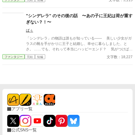
文字数：5,115
”シンデレラ” のその後の話 〜あの子に王妃は荷が重す
ぎない？！〜
ばぅ
「シンデレラ」の物語は誰もが知っている—— 美しい少女がガ
ラスの靴を手がかりに王子と結婚し、幸せに暮らしました、と
さ。 ……でも、それって本当にハッピーエンド？ 気がつけば、
私は義理の姉としてこの物語の中に転生していた。しかも、シン
文字数：18,227
ファンタジー
完結
短編
デレラを散々いびった舞踏会の夜の直後。手遅れ感満載。 この
ままだと、エラ（シンデレラ）は確かに王子と結婚するけど、そ
の後待っているのは不幸な未来。王宮での嫁いびり、王子の無関
心、そして孤独——。 こんなエンディング、認められるわけな
い！ 私は舞踏会をブッチして、魔法使いの弟子になった。エラ
を救うために。だけど予想外の魔法の呪文、クセの強すぎる師
匠、そして最悪なことに……！？ エラの幸せを取り戻すため、
義理姉のドタバタ救出劇が今、幕を開ける！ 果たして本当のハッ
ピーエンドはどこにあるのか——！？
アプリ一覧
公式SNS一覧