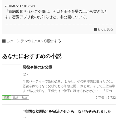
2018-07-11 18:00:43
『婚約破棄されたご令嬢は、今日も王子を塔の上から突き落と
す』恋愛アプリ化のお知らせと、非公開について。
もっと見る
このコンテンツについて報告する
あなたにおすすめの小説
悪役令嬢のお父様
ばぅ
卒業パーティーで婚約破棄。 しかし、その断罪劇に現れたのは、
悪役令嬢ではなく父親である筆頭公爵。 家と家、そして王位継承
まで絡む婚約を、子供だけで勝手に壊せるわけがない。 「家の話
であれば、私を通していただこうか」 その一言で、恋に酔った王
文字数：7,732
恋愛
完結
短編
太子の“物語”は終わりを告げて――！？ これは、婚約破棄を現実
でやってしまった愚かな王太子に、大人たちが正論を叩き込むお
話。
"病弱な幼馴染"を完治させたら、なぜか怒られました