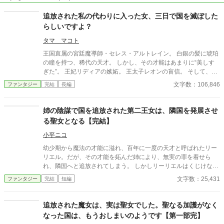
追放された私の代わりに入った女、三日で国を滅ぼした
らしいですよ？
タマ マコト
王国直属の宮廷魔導師・セレス・アルトレイン。 白銀の髪に琥珀
の瞳を持つ、稀代の天才。 しかし、その才能はあまりに“美しす
ぎた”。 王妃リディアの嫉妬。 王太子レオンの盲信。 そして、セ
レスを庇うはずだった上官の沈黙。 「あなたの魔法は冷たい。心
文字数：106,846
ファンタジー
完結
長編
がこもっていないわ」 そう言われ、セレスは**『無能』の烙印**
を押され、王国から追放される。 彼女はただ一言だけ残した。
「――この国の炎は、三日で尽きるでしょう。」 誰もそれを脅し
姉の陰謀で国を追放された第二王女は、隣国を発展させ
とは受け取らなかった。 だがそれは、彼女が未来を見通す“預言
る聖女となる【完結】
魔法”の言葉だったのだ。
小平ニコ
幼少期から魔法の才能に溢れ、百年に一度の天才と呼ばれたリー
リエル。だが、その才能を妬んだ姉により、無実の罪を着せら
れ、隣国へと追放されてしまう。 しかしリーリエルはくじけなか
った。持ち前の根性と、常識を遥かに超えた魔法能力で、まとも
文字数：25,431
ファンタジー
完結
短編
な建物すら存在しなかった隣国を、たちまちのうちに強国へと成
長させる。 そして、リーリエルは戻って来た。 政治の実権を握
り、やりたい放題の振る舞いで国を乱す姉を打ち倒すために……
追放された魔女は、実は聖女でした。聖なる加護がなく
なった国は、もうおしまいのようです【第一部完】