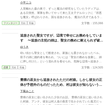
小平ニコ
人里離れた森の奥で、ずっと魔法の研究をしていたラディアは、
ある日突然、軍隊を率いてやって来た王太子デルロックに『邪悪
な魔女』呼ばわりされ、国を追放される。 魔法の天才であるラデ
ィアは、その気になれば軍隊を蹴散らすこともできたが、争いを
文字数：155,066
ファンタジー
完結
長編
好まず、物や場所にまったく執着しない性格なので、素直に国を
出て、『せっかくだから』と、旅をすることにした。 『邪悪な魔
女』を追い払い、国民たちから喝采を浴びるデルロックだった
追放された聖女ですが、辺境で幸せにお務めをしていま
が、彼は知らなかった。魔女だと思っていたラディアが、本人も
す 〜追放の主犯の姉は、聖女の務めに耐えられず破滅
気づかぬうちに、災いから国を守っていた聖女であることを……
しました〜
ゆうき
幼い頃から聖女として酷使され、家族にも愛されなかったベル。
双子の姉に婚約者を奪われ、ついには「聖女の務めを放棄し、姉
に押し付けた」という濡れ衣を着せられ、危険な辺境へ追放され
てしまう。 ――こんな地獄から解放されるなら、どこへでも行
文字数：124,505
恋愛
完結
長編
く。 しかし、辿り着いた地でベルを待っていたのは、温かい歓迎
と、人々の優しさだった。 中でも辺境伯で騎士団長のリオネル
は、厳つい姿とは裏腹に穏やかで優しく、ベルを大切にしてくれ
豊穣の巫女から追放されたただの村娘。しかし彼女の正
た。 一方、王都では姉が聖女の務めに追い詰められ、次第に破綻
体が予想外のものだったため、村は彼女が知らないうち
していく。 さらに、リオネルの隠された秘密と、辺境を覆う瘴気
に崩壊する。
の謎が、ベルの運命を大きく揺るがす――。 ☆全四十六話。予約
下菊みこと
投稿済みです。タイトルを変えました。前タイトル『婚約破棄に
豊穣の巫女に追い出された少女のお話。 豊穣の巫女に追い出され
追放？ 謹んでお受けいたしますので、もう放っておいてくださ
た村娘、アンナ。彼女は村人達の善意で生かされていた孤児だっ
い』☆