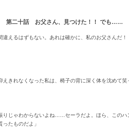
0
%
第二十話 お父さん、見つけた！！ でも……
違えるはずもない。あれは確かに、私のお父さんだ！
えきれなくなった私は、椅子の背に深く体を沈めて笑
」
振りじゃわからないよね……セーラだよ。ほら、このハ
貰ったものだよ」