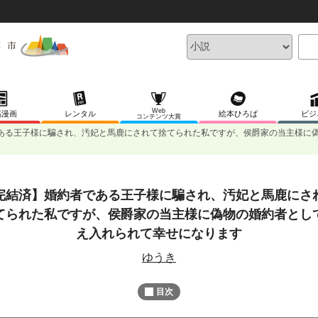
Web
稿漫画
レンタル
絵本ひろば
ビジ
コンテンツ大賞
ある王子様に騙され、汚妃と馬鹿にされて捨てられた私ですが、侯爵家の当主様に
完結済】婚約者である王子様に騙され、汚妃と馬鹿にさ
L
/
U
o
てられた私ですが、侯爵家の当主様に偽物の婚約者とし
n
a
m
d
え入れられて幸せになります
u
e
t
d
e
ゆうき
:
1
0
0
目次
.
0