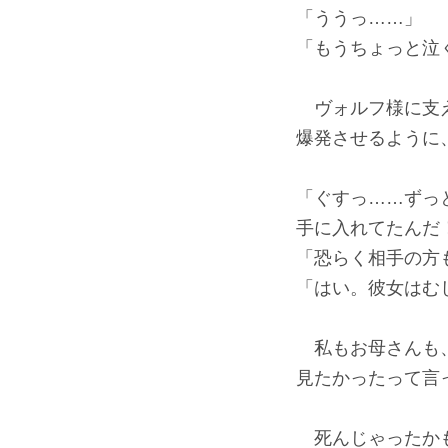
「ううっ……」
「もうちょっと泣
ヴォルフ様に支え
爆発させるように
「ぐすっ……ずっ
手に入れてたんだ
「恐らく相手の方
「はい。彼女はむ
私もお母さんも、
見たかったって言
死んじゃったかも