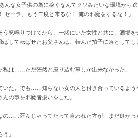
はあんな女子供の為に稼ぐなんてクソみたいな環境から
！ セーラ、もう二度と来るな！ 俺の邪魔をするな！」
う怒鳴りつけてから、一緒にいた女性と共に、酒場を
飛ばして転ばせたお父さんは、転んだ拍子に落としてし
私は……ただ茫然と座り込む事しか出来なかった。
いた。でも……知らない女の人と付き合っているよう
さんの事を邪魔者扱いをした。
の……死んじゃってたって言われた方が、まだ良かっ
ろう」