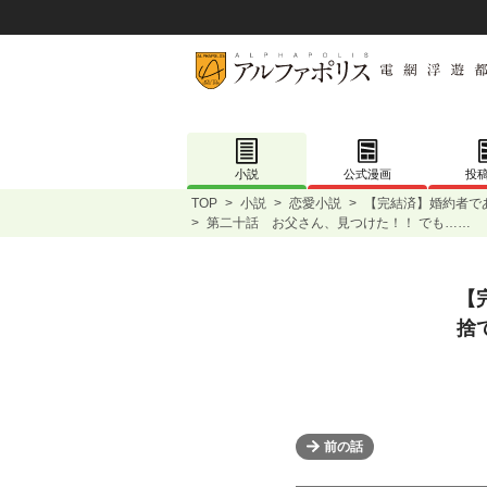
小説
公式漫画
投
TOP
>
小説
>
恋愛小説
>
【完結済】婚約者で
>
第二十話 お父さん、見つけた！！ でも……
【
捨
前の話