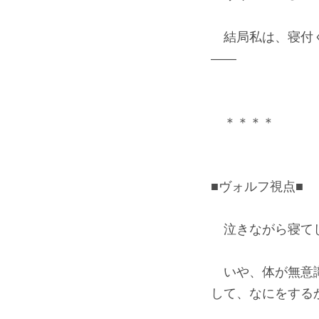
結局私は、寝付く
――
＊＊＊＊
■ヴォルフ視点■
泣きながら寝てし
いや、体が無意識
して、なにをする