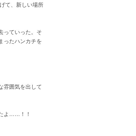
逃げて、新しい場所
去っていった。そ
まったハンカチを
な雰囲気を出して
たよ……！！