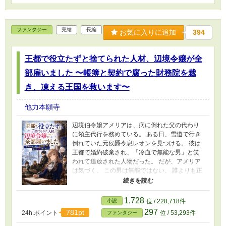
色の悪役令嬢」と呼ばれた女性が、他人の責任
を手放し、自分が望む仕事と愛する人を選び直
す物語。 全6話完結。復縁なし。制度ざまぁと大
ファンタジー
完結
長編
お気に入りに追加
394
人の恋愛のハッピーエンドです。
王都で役立たずと捨てられた人材、辺境令嬢が全
部雇いました 〜帳簿と契約で腐った財務院を裁
き、凍える王国を救います〜
他力本願寺
辺境伯令嬢アメリアは、病に倒れた父の代わり
に領主代行を務めている。 ある日、雪道で行き
倒れていた元侯爵令息レオンを見つける。 彼は
王都で婚約破棄され、「冷血で無能な男」と笑
われて追放された人物だった。 だが、アメリア
は気づく。 この男は無能ではない。 誰よりも正
確に台帳を読み、物資の不足と不正を見抜く、
領地に必要な人材だと。 アメリアは彼を同情で
はなく仕事で雇う。 さらに、王都で役立たずと
1,728
小説
位 / 228,718件
切り捨てられた者たちを次々と再任用室へ迎え
297
781pt
24h.ポイント
位 / 53,293件
ファンタジー
入れる。 声が小さい記録係。 魔力が弱い職人。
臆病者と笑われた元騎士。 前職を理由に拒まれ