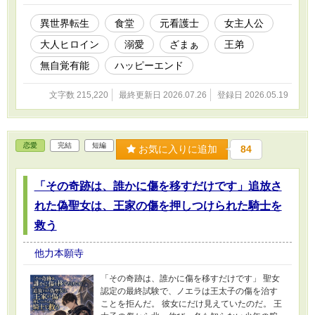
夫と結婚してから、仕事も誇りも友人も、少し
ずつ失っていった。 「看護師なんて、医師の指
異世界転生
食堂
元看護士
女主人公
示がなければ何もできない」 そう言われ続け、
大人ヒロイン
溺愛
ざまぁ
王弟
自分の価値が分からなくなった私は、夫との決
別を決めた日に命を落とす。 そして目覚めたの
無自覚有能
ハッピーエンド
は、魔法と魔物のいる異世界だった。 二度目の
人生で望んだのは、誰かのために自分をすり減
文字数 215,220
最終更新日 2026.07.26
登録日 2026.05.19
らさないこと。 私は王都近郊の宿場町で、小さ
な食堂《灯火食堂》を開いた。 温かいスープ。
柔らかいパン。 体調に合わせた食事。 手を洗い
なさい、急いで食べなくていい、今日はもう休
恋愛
完結
短編
みなさい。 私にできたのは、そのくらいだっ
お気に入りに追加
84
た。 それから十七年。 昔の常連たちが、騎士団
長、宰相補佐、聖女、魔術師団長、大商会長に
「その奇跡は、誰かに傷を移すだけです」追放さ
なって迎えに来た。 食べられなくなった王太子
を助けてほしいという。 さらに、かつて身分を
れた偽聖女は、王家の傷を押しつけられた騎士を
隠して店に通っていた王弟殿下まで現れて――
「あなたを王宮のものにしたいのではありませ
救う
ん。あなたがあなたの人生を選べるよう、今度
は私が守りたい」 いやいや、私はただの食堂の
他力本願寺
女将なのですが？ これは、前世で軽んじられた
元看護師が、異世界の台所から人と国を癒や
「その奇跡は、誰かに傷を移すだけです」 聖女
し、今度こそ自分の人生を選び直す物語。
認定の最終試験で、ノエラは王太子の傷を治す
ことを拒んだ。 彼女にだけ見えていたのだ。 王