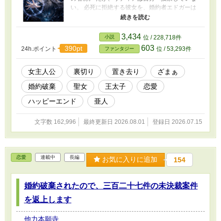
い。 必死に拒絶する彼女を、婚約者エドガーは
背後から押さえつけた。 聖女マリエルは、リデ
ィアが生還するための脱出石を力ずくで奪っ
た。 十三人は地上へ帰り、リディアだけが奈落
3,434
小説
位 / 228,718件
へ捨てられる。 その後、王国が発表したのは、
603
390pt
24h.ポイント
位 / 53,293件
ファンタジー
あまりにも美しい嘘だった。 ――リディアは仲
間を救うため、自ら笑って奈落へ残った。 ――
婚約者へ国民の未来を託し、満足して命を捧げ
女主人公
裏切り
置き去り
ざまぁ
た。 空の墓が造られ、リディアは「献身の聖
婚約破棄
聖女
王太子
恋愛
女」として祀られていく。 けれど、彼女は生き
ていた。 奈落で出会ったのは、言葉の通じない
ハッピーエンド
亜人
少女フィアと、最深部の牢につながれた角人族
の男ラウル。 婚約者は、愛していると言いなが
文字数 162,996
最終更新日 2026.08.01
登録日 2026.07.15
らリディアの拒絶を奪った。 一方のラウルは、
危険が迫る中でも「助けを望むか」と彼女自身
の意思を確かめた。 地下には、リディアより前
にも同じように置き去りにされ、英雄へ仕立て
恋愛
連載中
長編
上げられた人々の記録が眠っていた。 奪われた
お気に入りに追加
154
脱出石。偽造された投票。最初から仕組まれて
いた事故。 「笑って死んだ聖女でいろと言うな
婚約破棄されたので、三百二十七件の未決裁案件
ら、その名は返します」 これは、生贄にされた
境界術師が奈落から生還し、奪われた声と人生
を返上します
を取り戻す逆転の物語。
他力本願寺