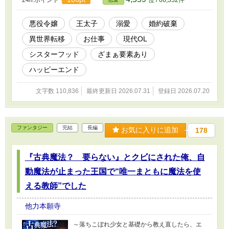
大切にし始める。 しかもリリーナは、断罪式の
翌日に王太子が殺され、自分も口封じされる未
来を夢で見ていた。 『君の定時は守る。だか
悪役令嬢
王太子
溺愛
婚約破棄
ら、明日も来てほしい』 婚約破棄は業務内。溺
異世界転移
お仕事
現代OL
愛は契約外。 人を役割として消費する台本を、
派遣悪役令嬢が契約書と勤務記録と仲間の選択
シスターフッド
ざまぁ要素あり
で破る、お仕事×溺愛ラブコメ。 ※全40話 完
結保証
ハッピーエンド
文字数 110,836
最終更新日 2026.07.31
登録日 2026.07.20
ファンタジー
完結
長編
お気に入りに追加
178
『古典魔法？ 要らない』とクビにされた俺、自
動魔法が止まった王国で“唯一まともに魔法を使
える教師”でした
他力本願寺
～落ちこぼれ少女と基礎から教え直したら、エ