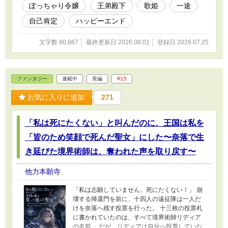
ぽっちゃり令嬢
王弟殿下
歌姫
一途
に社交界を支配してきた侯爵夫人の妨害は激し
くなっていく。 声を奪われ、再び自分を嫌いに
自己肯定
ハッピーエンド
なりかけたリリアンに、クラウスは歌を求め
ず、ただ隣で食卓を囲んでくれた。 捨てられ令
文字数 80,867
最終更新日 2026.08.01
登録日 2026.07.25
嬢の自己肯定と、冷徹な王弟殿下の一途な愛。
最後は悪事を証拠で暴く、ざまぁありの異世界
恋愛です。 ※主人公は痩せません。細い女性を
貶める展開もありません。全46話完結保証・ハ
ファンタジー
連載中
長編
R15
ッピーエンド。
お気に入りに追加
271
「私は死にたくない」と叫んだのに、王国は私を
「皆のため笑顔で死んだ聖女」にした〜奈落で生
き延びた境界術師は、奪われた声を取り戻す〜
他力本願寺
「私は志願していません。死にたくない！」 崩
壊する帰還門を前に、十四人の遠征隊は一人だ
けを奈落へ残す投票を行った。 十三枚の投票札
に書かれていたのは、すべて境界術師リディア
の名前。 だが、リディアは自分へ投票していな