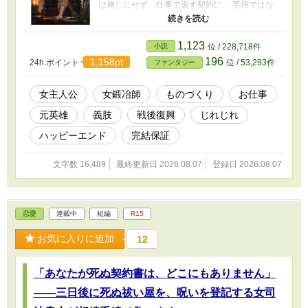
は施しにせず、仕事で返す契約に。 英雄ではな
く一人の働き手として工房に残ったレオルと、
誰にも頼れず工房を抱えてきたミレーネは、少
しずつ対等な居場所と恋を育てていく。 しかし
1,123
小説
位 / 228,718件
国家は、レオルの身体を再び戦場へ戻し、ミレ
196
1,158pt
24h.ポイント
位 / 53,293件
ファンタジー
ーネの技術を所有しようとする。 剣を鍛えない
女職人と、昔の英雄ではない男が、仲間と記録
と“戦わない道具”で、自分たちの明日を取り戻す
女主人公
女鍛冶師
ものづくり
お仕事
物語。 ※シリアスあり／恋愛は一途／ハッピー
元英雄
義肢
戦後復興
じれじれ
エンド／全60話完結
ハッピーエンド
完結保証
文字数 16,489
最終更新日 2026.08.07
登録日 2026.08.07
恋愛
連載中
短編
R15
お気に入りに追加
12
「あなたが死ぬ契約書は、どこにもありません」
――三日後に死ぬ祓い屋を、呪いを登記する女司