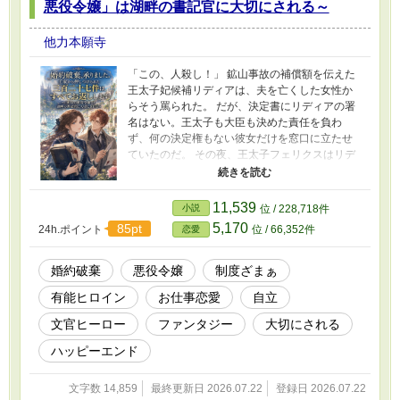
悪役令嬢」は湖畔の書記官に大切にされる～
他力本願寺
「この、人殺し！」 鉱山事故の補償額を伝えた
王太子妃候補リディアは、夫を亡くした女性か
らそう罵られた。 だが、決定書にリディアの署
名はない。王太子も大臣も決めた責任を負わ
ず、何の決定権もない彼女だけを窓口に立たせ
ていたのだ。 その夜、王太子フェリクスはリデ
ィアへ婚約破棄を告げる。 「けれど相談役とし
て、これからも僕を支えてほしい」 十一年間、
決めた者の代わりに恨まれ続けてきたリディア
11,539
小説
位 / 228,718件
は、初めて拒否した。 「では、私の執務室にあ
5,170
85pt
24h.ポイント
位 / 66,352件
恋愛
る三百二十七件の未決案件を、すべてお返しい
たします」 王都を離れたリディアがたどり着い
たのは、湖畔の自治都市レーヴェ。 そこで出会
婚約破棄
悪役令嬢
制度ざまぁ
った書記官長オスカーは、彼女の能力を利用す
有能ヒロイン
お仕事恋愛
自立
る前に、仕事の範囲、報酬、期限、そして断る
権利まで書面で示した。 誰かの責任まで背負わ
文官ヒーロー
ファンタジー
大切にされる
なくても、人を助けることはできる。 何の役に
も立たない日にも、自分を大切にしてくれる人
ハッピーエンド
がいる。 一方、三百二十七件を返された王太子
と重臣たちは、避けてきた決定と批判を自分の
文字数 14,859
最終更新日 2026.07.22
登録日 2026.07.22
名前で引き受けることになり――。 これは「灰