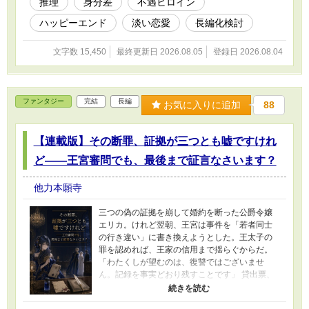
推理
身分差
不遇ヒロイン
わされるのは花嫁ただ一人。 だが、灰焚べの判
定は証拠にならない。 リゼットが助けを求めた
ハッピーエンド
淡い恋愛
長編化検討
のは、忌み人である彼女の器からためらわず蜂
蜜湯を飲んだ、堅物副隊長ベルナールだった。
文字数 15,450
最終更新日 2026.08.05
登録日 2026.08.04
名を持たない灰が花嫁の誓いを救い、名前を呼
ばれたことのない魔女が、自分の心についた嘘
を焼くまでの、職能ミステリー×身分差恋愛。 全
8話完結。
ファンタジー
完結
長編
お気に入りに追加
88
【連載版】その断罪、証拠が三つとも嘘ですけれ
ど――王宮審問でも、最後まで証言なさいます？
他力本願寺
三つの偽の証拠を崩して婚約を断った公爵令嬢
エリカ。けれど翌朝、王宮は事件を「若者同士
の行き違い」に書き換えようとした。王太子の
罪を認めれば、王家の信用まで揺らぐからだ。
「わたくしが望むのは、復讐ではございませ
ん。記録を事実どおり残すことです」 貸出票、
税調査の保留、学院の通行証。別々に残った三
本の記録は王太子執務室へ集まるが、命令者の