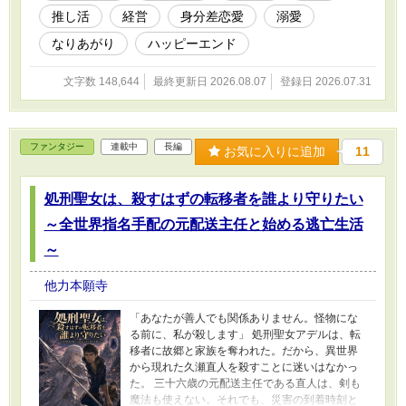
から手紙が届く。 Ｋは、成功の陰に隠れた彼女
推し活
経営
身分差恋愛
溺愛
の仕事を誰より具体的に褒め、決して舞台へ介
入しない。リゼットは少しずつ、彼にだけ弱音
なりあがり
ハッピーエンド
を打ち明けるようになる。 だがＫの正体は、一
般客として劇場へ通っていた第二王子クラウス
文字数 148,644
最終更新日 2026.08.07
登録日 2026.07.31
で――。 婚約破棄された敏腕令嬢の劇団再建
と、彼女を最初から推し続けた不器用な第二王
子の身分差恋愛。最後に二千人から名前を呼ば
れるのは、他人ばかりを推してきたリゼット自
ファンタジー
連載中
長編
身だった。
お気に入りに追加
11
処刑聖女は、殺すはずの転移者を誰より守りたい
～全世界指名手配の元配送主任と始める逃亡生活
～
他力本願寺
「あなたが善人でも関係ありません。怪物にな
る前に、私が殺します」 処刑聖女アデルは、転
移者に故郷と家族を奪われた。だから、異世界
から現れた久瀬直人を殺すことに迷いはなかっ
た。 三十六歳の元配送主任である直人は、剣も
魔法も使えない。それでも、災害の到着時刻と