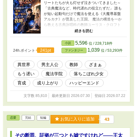
リートたちが火も灯せず泣きついてきました～
「古典魔法など、時代遅れの役立たずだ」 誰も
が短い起動句だけで魔法を使える《大魔導基盤
アルカナ》が普及した王国。 魔法の構造を一か
ら教える古典詠唱科の教師ユーリス・クロフト
は、財務大臣と学院長から予算の無駄だと切り
捨てられ、学科ごと解雇されてしまう。 だが、
彼らが保守教育者の証である《源紋板》を破壊
5,596
小説
位 / 228,718件
した直後、王国中の自動魔法が停止した。 魔灯
1,039
241pt
24h.ポイント
位 / 53,293件
ファンタジー
は消え、扉は開かず、水道も治癒魔法も物流も
王都結界も機能しない。 これまで天才と呼ばれ
ていた宮廷魔術師や学院教師たちは、起動句を
異世界
男主人公
教師
ざまぁ
叫ぶことしかできず、初歩の火さえまともに灯
もう遅い
魔法学院
落ちこぼれ少女
せなかった。 一方、暗闇の中で自力の魔法を使
えたのは――時代遅れと追放されたユーリス
育成
成り上がり
ハッピーエンド
と、彼の授業だけを真面目に学んでいた落ちこ
ぼれ少女ミリアだった。 「魔法は、言葉を叫べ
文字数 85,810
最終更新日 2026.07.30
登録日 2026.07.22
ば出てくる奇跡じゃない。自分の頭で考え、理
解し、制御する技術だ」 ユーリスはミリアや聖
女、職人、兵士、市民たちに、本当の魔法を一
から教えていく。 不要とされた基礎が人々の命
恋愛
完結
短編
を救い、落ちこぼれと笑われた者たちが王国を
お気に入りに追加
43
支える一方、利権と特権にしがみつく者たちは
自ら築いた便利な世界とともに転落していく。
その断罪、証拠が三つとも嘘ですけれど――王太
これは、追放された古典魔法教師が「考える