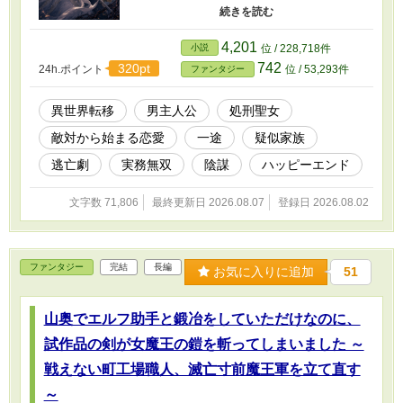
被害経路を読み、逃げる先々で人々を救ってい
く。自分を賞金目当てで売った十一歳の少年フ
ィンも、直人は見捨てなかった。 人を救うほど
4,201
小説
位 / 228,718件
直人の身体には黒い亀裂が増え、やがて彼自身
742
320pt
24h.ポイント
位 / 53,293件
ファンタジー
が災厄へ変わっていく。 一方、アデルの《因果
視》が捉えたのは、救われた人々から災厄が消
え、直人一人にだけ積み上がるという、教義に
異世界転移
男主人公
処刑聖女
反する事実だった。 殺すために追う聖女。 殺さ
敵対から始まる恋愛
一途
疑似家族
れると知りながら、目の前の人を見捨てられな
い男。 そして、人間には値段がつくと信じてい
逃亡劇
実務無双
陰謀
ハッピーエンド
た少年。 最も彼を殺す理由を持っていた女性
が、誰より彼を生かしたいと願うまで――。 敵
文字数 71,806
最終更新日 2026.08.07
登録日 2026.08.02
対バディ恋愛×疑似家族×逃亡救済ファンタジ
ー。 全36話・第一部完結。恋愛も事件も第一部
で決着します。
ファンタジー
完結
長編
お気に入りに追加
51
山奥でエルフ助手と鍛冶をしていただけなのに、
試作品の剣が女魔王の鎧を斬ってしまいました ～
戦えない町工場職人、滅亡寸前魔王軍を立て直す
～