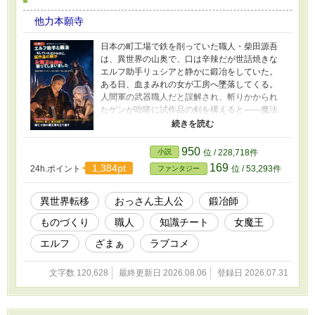
他力本願寺
日本の町工場で鉄を削っていた職人・柴田源吾
は、異世界の山奥で、口は辛辣だが世話焼きな
エルフ助手リュシアと静かに鍛冶をしていた。
ある日、血まみれの女が工房へ墜落してくる。
人間軍の武器職人だと誤解され、斬りかかられ
たゲンが咄嗟に試作品の剣を構えると――魔法
で守られたはずの女魔王ルヴィアの鎧が、あっ
さり裂けた。 滅亡寸前の魔王軍に必要なのは、
英雄だけが振るえる最強の剣ではない。名もな
950
小説
位 / 228,718件
い兵士が生きて帰るための「折れない槍」、壊
169
1,384pt
24h.ポイント
位 / 53,293件
ファンタジー
れても現場で直せる鎧、荷車、砥石、治具、そ
して技術を受け継ぐ弟子たちだ。 魔力も剣の腕
もない。あるのは、鉄の火花から炭素と歪みを
異世界転移
おっさん主人公
鍛冶師
読む職人の目だけ。 ゲンはエルフ助手、女魔
ものづくり
職人
知識チート
女魔王
王、見習い少女とともに、粗悪な聖剣で利益を
貪る者たちの嘘を叩き折り、戦争そのものを終
エルフ
ざまぁ
ラブコメ
わらせていく。 だが和平後、彼の刻印が付いた
部品で七人が死ぬ。 作った者の目が届かない場
文字数 120,628
最終更新日 2026.08.06
登録日 2026.07.31
所まで技術が広がったとき、腕のいい職人一人
では、もう誰も守れない。 これは最強の武器を
作る物語ではない。 使う者が生きて帰れる国
を、鉄と記録と仲間の手で鍛え直す物語。