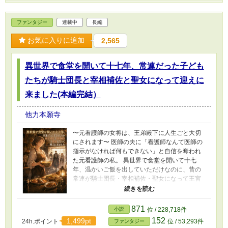
ファンタジー
連載中
長編
お気に入りに追加
2,565
異世界で食堂を開いて十七年、常連だった子ども
たちが騎士団長と宰相補佐と聖女になって迎えに
来ました(本編完結）
他力本願寺
〜元看護師の女将は、王弟殿下に人生ごと大切
にされます〜 医師の夫に「看護師なんて医師の
指示がなければ何もできない」と自信を奪われ
た元看護師の私。 異世界で食堂を開いて十七
年、温かいご飯を出していただけなのに、昔の
常連が騎士団長・宰相補佐・聖女になって王宮
から迎えに来た。 食べられない王太子を助けて
ほしいらしい。しかも昔の常連だった王弟殿下
まで、「今度は私があなたの人生を守りたい」
871
小説
位 / 228,718件
と言い出して――？ ※毎日2話更新 ■詳細あらす
152
1,499pt
24h.ポイント
位 / 53,293件
ファンタジー
じ 前世の私は、元看護師だった。 けれど医師の