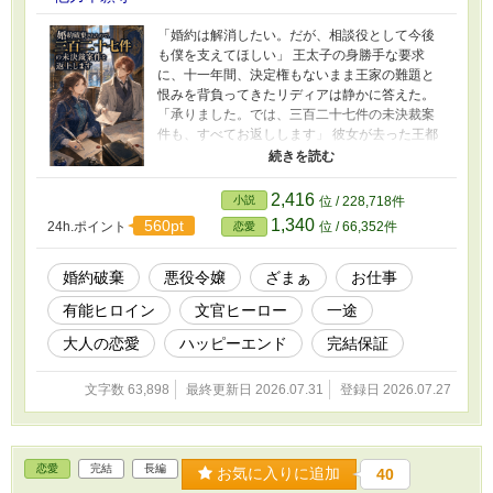
「婚約は解消したい。だが、相談役として今後
も僕を支えてほしい」 王太子の身勝手な要求
に、十一年間、決定権もないまま王家の難題と
恨みを背負ってきたリディアは静かに答えた。
「承りました。では、三百二十七件の未決裁案
件も、すべてお返しします」 彼女が去った王都
では、王族と重臣たちが自分の名で決断を迫ら
れ、隠されていた責任が次々と明るみに出てい
く。 一方、湖畔の自治都市レーヴェへ移ったリ
2,416
小説
位 / 228,718件
ディアは、誠実すぎる丸眼鏡の書記官長オスカ
1,340
560pt
24h.ポイント
位 / 66,352件
恋愛
ーと出会う。彼は彼女の働きを当然と思わず、
仕事の範囲も報酬も休む日も、必ず本人に選ば
せてくれた。 「役に立てない日も、あなたと食
婚約破棄
悪役令嬢
ざまぁ
お仕事
事がしたい」 少しずつ自分の人生を取り戻すリ
有能ヒロイン
文官ヒーロー
一途
ディア。だが、彼女の名を無断で使った立ち退
き計画が、三村二百十八世帯の暮らしを奪おう
大人の恋愛
ハッピーエンド
完結保証
としていた。 静かなざまぁ、お仕事、じれじれ
の大人恋愛。誰かの代わりに嫌われることをや
文字数 63,898
最終更新日 2026.07.31
登録日 2026.07.27
めた元悪役令嬢が、最後は自分の望む相手と未
来を選ぶ、完結済みハッピーエンド。 ※自作短
編：婚約破棄、承りました。王家から押しつけ
られた三百二十七件は、すべてお返しします～
恋愛
完結
長編
「灰色の悪役令嬢」は湖畔の書記官に大切にさ
お気に入りに追加
40
れる～ に連載版です。 第6話までは同内容とな