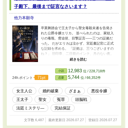
力」を武器に弟子を育て、止まった王国を基礎
子殿下、最後まで証言なさいます？
から立て直す、教育改革ファンタジー。
他力本願寺
卒業舞踏会で王太子から聖女毒殺未遂を告発さ
れた公爵令嬢エリカ。 並べられたのは、家紋入
りの毒瓶、脅迫状、目撃証言――三つの証拠だ
った。 だがエリカは泣かず、宮廷書記官に正式
な記録を求める。 「証拠は、三つございますの
ね？」 旧印章、二日前のインク、月のない夜。
問いを重ねるほど共犯者の嘘は食い違い、公開
断罪は王太子自身へ返っていく。 魔法に頼らな
い法廷ミステリ型ざまぁ。全3話完結。
12,983
小説
位 / 228,718件
5,744
71pt
24h.ポイント
位 / 66,352件
恋愛
女主人公
婚約破棄
ざまぁ
悪役令嬢
王太子
聖女
冤罪
頭脳戦
法廷ミステリ―
完結保証
文字数 6,487
最終更新日 2026.07.27
登録日 2026.07.27