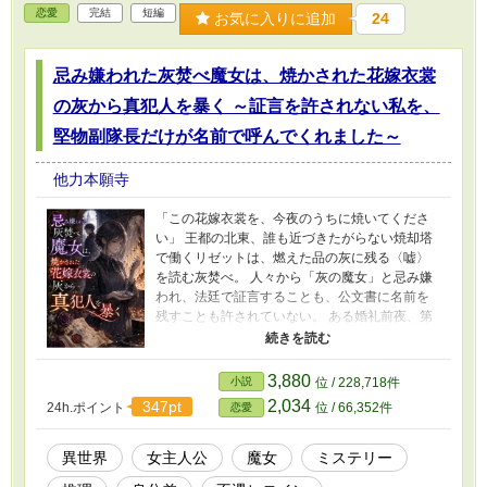
恋愛
完結
短編
お気に入りに追加
24
忌み嫌われた灰焚べ魔女は、焼かされた花嫁衣裳
の灰から真犯人を暴く ～証言を許されない私を、
堅物副隊長だけが名前で呼んでくれました～
他力本願寺
「この花嫁衣裳を、今夜のうちに焼いてくださ
い」 王都の北東、誰も近づきたがらない焼却塔
で働くリゼットは、燃えた品の灰に残る〈嘘〉
を読む灰焚べ。 人々から「灰の魔女」と忌み嫌
われ、法廷で証言することも、公文書に名前を
残すことも許されていない。 ある婚礼前夜、第
三王子に嫁ぐ侯爵令嬢の花嫁衣裳が運び込まれ
る。 毒を疑われた衣裳を焼いたリゼットが灰か
ら読み取ったのは、夾竹桃だけではなかった。
3,880
小説
位 / 228,718件
羊皮紙、正式な封蝋、大聖堂の石粉――。 焼か
2,034
347pt
24h.ポイント
位 / 66,352件
恋愛
されたのは前夜祭用ではない。 花嫁が翌朝着る
はずだった、本式の衣裳だった。 誰かが本物の
持参金目録を衣裳ごと消し、偽物を花嫁に誓わ
異世界
女主人公
魔女
ミステリー
せようとしている。虚偽が露見すれば、罪を負