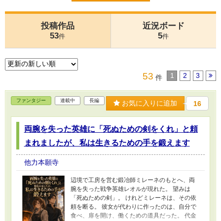
投稿作品
近況ボード
53
5
件
件
53
1
2
3
件
ファンタジー
連載中
長編
お気に入りに追加
16
両腕を失った英雄に「死ぬための剣をくれ」と頼
まれましたが、私は生きるための手を鍛えます
他力本願寺
辺境で工房を営む鍛冶師ミレーネのもとへ、両
腕を失った戦争英雄レオルが現れた。 望みは
「死ぬための剣」。 けれどミレーネは、その依
頼を断る。 彼女が代わりに作ったのは、自分で
食べ、扉を開け、働くための道具だった。 代金