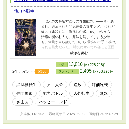
の王都へ乗り込むことになる。 これは、子ども
を英雄として消費する国から、名前と未来を取
他力本願寺
り戻す物語。 そして誰かを守ることしか知らな
かった女魔王が、役目がなくても隣にいたいと
「他人の力を足すだけの寄生能力」――そう蔑
願ってくれる人と、初めて自分の幸せを選ぶ物
まれ、追放された記憶喪失の青年シグ。 けれど
語。 「何になるかは、食べて眠ってから考えれ
彼の《総和》は、微風しか起こせない少女も、
ばいいのです」 子どもを捧げる勇者制度を終わ
治癒の弱い村人も、魔法を消してしまう少年
らせる、救済と制度ざまぁの完結ファンタジ
も、全員が自ら託した力なら“最強の一手”へ変え
ー。 タグ
られる能力だった。 神託にすべてを任せる王国
では、弱い加護、貧民、小さな被害が最初から
数えられていない。シグは銀髪の相棒イネラを
はじめ、切り捨てられた仲間を救いながら、神
13,810
小説
位 / 228,718件
託に隠された前提と王国の仕組みをひっくり返
2,495
63pt
24h.ポイント
位 / 53,293件
ファンタジー
していく。 だが、左手に浮かぶ「Σ」の紋と失わ
れた記憶の先には、彼がかつて仲間全員の運命
を独断で決めたという罪が眠っていた――。 無
異世界転生
男主人公
追放
評価逆転
能逆転、仲間救済、能力バトル、微恋愛。数学
仲間集め
能力バトル
人外転生
無双
知識不要。弱者一万人の力が“無限”へ挑む、全45
話完結ファンタジー。
ざまぁ
ハッピーエンド
文字数 118,908
最終更新日 2026.08.03
登録日 2026.07.29