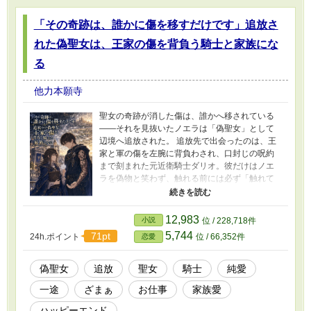
りますので短編お読みの方は第7話からお読みく
「その奇跡は、誰かに傷を移すだけです」追放さ
ださい。
れた偽聖女は、王家の傷を背負う騎士と家族にな
る
他力本願寺
聖女の奇跡が消した傷は、誰かへ移されている
――それを見抜いたノエラは「偽聖女」として
辺境へ追放された。 追放先で出会ったのは、王
家と軍の傷を左腕に背負わされ、口封じの呪約
まで刻まれた元近衛騎士ダリオ。彼だけはノエ
ラを偽物と笑わず、触れる前には必ず「触れて
もいいですか」と尋ねてくれた。 奇跡に隠され
た受益者と代価を読む力を武器に、二人は教会
の不正を暴き、やがて王国初の呪約監査院を立
12,983
小説
位 / 228,718件
ち上げる。だが、二人の前には「国を救うため
5,744
71pt
24h.ポイント
位 / 66,352件
恋愛
なら誰かを犠牲にしてよい」と信じる者たちが
次々と現れて――。 追放された偽聖女と傷つい
た騎士が、押しつけられた運命をほどき、恋
偽聖女
追放
聖女
騎士
純愛
人、夫婦、そして家族になるまでの異世界恋愛
一途
ざまぁ
お仕事
家族愛
ファンタジー。 全50話・完結／ハッピーエン
ド。 ※「その奇跡は、誰かに傷を移すだけで
ハッピーエンド