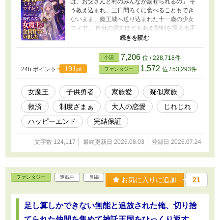
ば、お父さんと村のみんなが罰せられるの」 そ
う教え込まれ、三日間ろくに食べることもでき
ないまま、魔王城へ送り込まれた十一歳の少女
フィア。 自分の背丈ほどもある聖剣を震える手
で構える少女に、女魔王ネレイアが差し出した
のは、攻撃魔法ではなく温かいスープだった。
「戦うのは、食事の後にしませんか。今のあな
7,206
小説
位 / 228,718件
たは、剣を振るより先に倒れます」 さらに城の
1,572
191pt
24h.ポイント
位 / 53,293件
ファンタジー
外では、フィアの父である元騎士団長クラウス
が、教会の兵士に刺されて崖下へ捨てられてい
た。 父娘を救ったネレイアが二人に見せたの
女魔王
子供勇者
家族愛
疑似家族
は、教会の記録では魔王と戦って死亡したはず
救済
制度ざまぁ
大人の恋愛
じれじれ
の歴代勇者たち。 医師、鍛冶師、商人、記録官
――かつて子どものまま死地へ送られた六人
ハッピーエンド
完結保証
は、魔王に保護され、大人になって自分の人生
を生きていた。 教会が勇者を子どもから選ぶ理
文字数 124,117
最終更新日 2026.08.03
登録日 2026.07.24
由。 逃げれば家族や故郷を傷つける「勇者刻
印」。 勇者の命を燃料にして王都を守る聖灯
炉。 そして、聖剣は子どもにしか扱えないとい
う最大の嘘。 ネレイアはフィアに命令しない。
ファンタジー
連載中
長編
剣を持つことも、勇者をやめることも、今は何
お気に入りに追加
21
も決めないことも、少女自身に選ばせる。 やが
てネレイアは、娘を守るためなら自分の命すら
足し算しかできない無能と追放された俺、切り捨
差し出そうとする不器用な父クラウス、そして
死んだことにされた歴代勇者たちと共に、人間
てられた仲間を集めて神託王国をひっくり返す