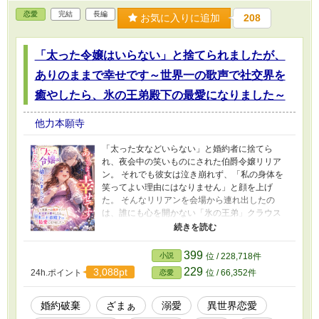
恋愛
完結
長編
お気に入りに追加
208
「太った令嬢はいらない」と捨てられましたが、
ありのままで幸せです～世界一の歌声で社交界を
癒やしたら、氷の王弟殿下の最愛になりました～
他力本願寺
「太った女などいらない」と婚約者に捨てら
れ、夜会中の笑いものにされた伯爵令嬢リリア
ン。 それでも彼女は泣き崩れず、「私の身体を
笑ってよい理由にはなりません」と顔を上げ
た。 そんなリリアンを会場から連れ出したの
は、誰にも心を開かない「氷の王弟」クラウス
殿下。 その夜、彼は偶然、リリアンが幼い少女
のために歌う姿を目にする。彼女の声は世界一
美しく、傷ついた心が押し殺してきた本音を思
399
小説
位 / 228,718件
い出させる、特別な祝福を宿していた。 けれど
229
3,088pt
24h.ポイント
位 / 66,352件
恋愛
クラウスが見つめていたのは、歌声だけではな
かった。 温かな料理を用意し、誰もが安心して
話せる「月夜の晩餐会」を始めたリリアン。彼
婚約破棄
ざまぁ
溺愛
異世界恋愛
女に救われた人々が増えるほど、美しさを武器