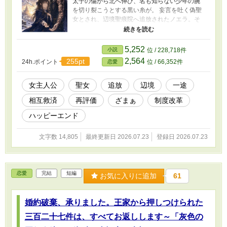
太子の傷から北へ伸び、名も知らない少年の腕
を切り裂こうとする黒い糸が。 妄言を吐く偽聖
女とされ、辺境聖痕院へ追放されたノエラ。そ
こで彼女を待っていたのは、王家や高位貴族が
「奇跡」で消した傷や病を押しつけられた四十
一人と、左腕に何十人分もの傷を背負わされた
5,252
小説
位 / 228,718件
元近衛騎士ダリオだった。 ノエラの力は、傷を
2,564
255pt
24h.ポイント
位 / 66,352件
恋愛
治すものではない。 誰が救われ、誰が代価を払
っているのかを読み、不正な魔法契約を停止す
る、失われた職能――呪約師の力だった。 国家
女主人公
聖女
追放
辺境
一途
を守るために必要な犠牲だったと主張する大司
相互救済
再評価
ざまぁ
制度改革
教。 代価を知らずに奇跡を使っていた現聖女。
自分の健康が誰かの苦痛で成り立っていた王太
ハッピーエンド
子。 ノエラは、自分を聖女や救世主としてでは
なく、一人の女性として尊重してくれるダリオ
文字数 14,805
最終更新日 2026.07.23
登録日 2026.07.23
とともに、教会が八十年以上隠してきた奇跡の
代価を暴いていく。 これは「本物の聖女」とし
て王都へ返り咲く物語ではない。 偽聖女と呼ば
れた女性が、誰かの痛みを押しつける制度を終
恋愛
完結
短編
わらせ、自分の仕事と恋を選ぶ物語。 全7話完
お気に入りに追加
61
結。制度ざまぁ、相互救済、明確なハッピーエ
ンドです。
婚約破棄、承りました。王家から押しつけられた
三百二十七件は、すべてお返しします～「灰色の