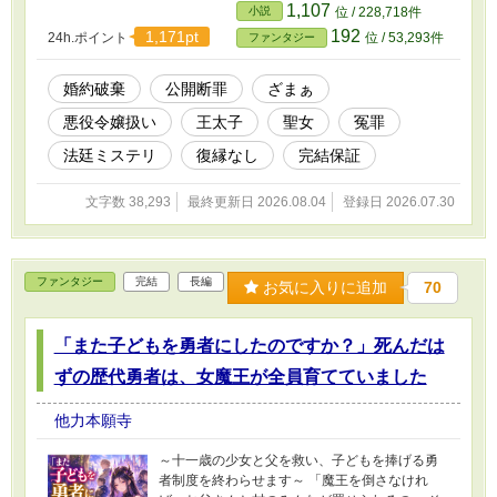
署名だけがない。 冤罪を仕組んだ王太子、偽の
1,107
小説
位 / 228,718件
脅迫状を書いた聖女、嘘の目撃者。そして彼ら
192
1,171pt
24h.ポイント
位 / 53,293件
ファンタジー
を守ろうとした王宮は、誰にどの責任を負わせ
るのか。 公開断罪を論破して終わりではありま
せん。王太子印の返納、聖女職の剥奪、王宮の
婚約破棄
公開断罪
ざまぁ
公式謝罪までを場面で描く、理路整然とした法
悪役令嬢扱い
王太子
聖女
冤罪
廷ミステリ型ざまぁ。全18話完結。 ※復縁な
し・新たな恋愛相手なし。恋愛の「成就」では
法廷ミステリ
復縁なし
完結保証
なく、十二年の婚約を自分の意思で終わらせる
物語です。 ※自作短編「その断罪、証拠が三つ
文字数 38,293
最終更新日 2026.08.04
登録日 2026.07.30
とも嘘ですけれど――王太子殿下、最後まで証
言なさいます？」の長編版です。第1〜3話は加
筆・再構成した内容です。第4話から、王宮での
正式審問を描く新規展開となります。
ファンタジー
完結
長編
お気に入りに追加
70
「また子どもを勇者にしたのですか？」死んだは
ずの歴代勇者は、女魔王が全員育てていました
他力本願寺
～十一歳の少女と父を救い、子どもを捧げる勇
者制度を終わらせます～ 「魔王を倒さなけれ