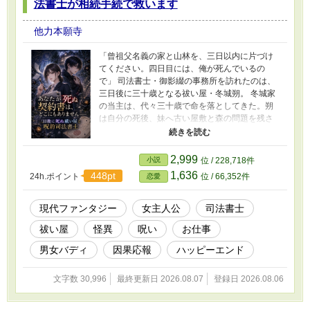
法書士が相続手続で救います
他力本願寺
「曾祖父名義の家と山林を、三日以内に片づけ
てください。四日目には、俺が死んでいるの
で」 司法書士・御影綴の事務所を訪れたのは、
三日後に三十歳となる祓い屋・冬城朔。 冬城家
の当主は、代々三十歳で命を落としてきた。朔
は自分の死後、妹へ古い屋敷と森の問題を残さ
ないため、放置されていた相続登記を依頼しに
来たのだ。 人間と怪異の果たされなかった約束
を「呪約」として読み、登記できる綴が朔の背
2,999
小説
位 / 228,718件
後に浮かぶ契約を確認すると、そこにあったの
1,636
448pt
24h.ポイント
位 / 66,352件
恋愛
は「命の回収」ではなく、「貸与霊力の返還」
という文字だった。 あなたが死ぬと書いてある
契約書は、どこにもない。 真相を調べるため、
現代ファンタジー
女主人公
司法書士
綴は危険を承知で呪約を仮登記する。だが空欄
祓い屋
怪異
呪い
お仕事
にしたはずの次順位承継人は、朔の妹・澪の名
前で埋められてしまった。 助けるための手続き
男女バディ
因果応報
ハッピーエンド
が、別の人間を次の債務者にした。 自らの判断
に責任を負うため、綴は呪いを自分の身体へ移
文字数 30,996
最終更新日 2026.08.07
登録日 2026.08.06
し、朔の父が二十年前に残した戸籍、未提出書
類、森の登記記録をたどっていく。 やがて明ら
かになるのは、歴代当主の死が正当な対価では