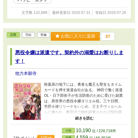
す」追放された偽聖女は、王家の傷を押しつけ
られた騎士を救う」の連載版です。7話までは短
文字数 132,896
最終更新日 2026.07.31
登録日 2026.07.26
編と同内容です。短編お読みの方は８話からお
読みください。
https://www.alphapolis.co.jp/novel/783754966/8
48072700
恋愛
完結
長編
お気に入りに追加
37
悪役令嬢は派遣です。契約外の溺愛はお断りしま
す！
他力本願寺
秋葉原の地下には、勇者も魔王も聖女もタイム
カードを押す派遣会社がある。 神田で働く派遣
OL・日下部依子が生活防衛のために受けた副業
は、異世界の悪役令嬢ヨリエル役。三十日間、
男爵令嬢リリーナをいじめ、王太子ヴィルヘル
ムに嫌われ、断罪式で婚約破棄されれば契約満
了――のはずだった。 ところが王太子はNPCで
はない。台本の外で疲れ、笑い、依子のささや
かな優しさを見抜く、本物の人間だった。嫌わ
10,190
小説
位 / 228,718件
れるほど報酬が増えるのに、彼はなぜか依子を
4,559
106pt
24h.ポイント
位 / 66,352件
恋愛