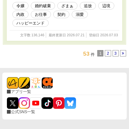
た会計係。 王都では居場所を失った彼らだった
令嬢
婚約破棄
ざまぁ
追放
辺境
が、辺境ではそれぞれの力が噛み合い、領民の
内政
お仕事
契約
溺愛
命を救っていく。 しかし、彼らの前に立ちはだ
かるのは、王都財務院と商会連盟の巨大な不
ハッピーエンド
正。 届かない冬越し金。 燃える王都認証品。 偽
装された帳簿。 止められた補給物資。 そして、
文字数 136,146
最終更新日 2026.07.21
登録日 2026.07.03
レオンを笑い者にした婚約破棄の裏側。 王都が
捨てた人材たちは、記録と契約と現場の成果
で、腐った権威を追い詰めていく。 「私はあな
たたちを拾ったんじゃない。必要だから選んだ
53
1
2
3
件
のよ」 これは、辺境令嬢が捨てられた人材に席
を与え、王国の冬と未来を救う、実務ざまぁフ
ァンタジー。
アプリ一覧
公式SNS一覧