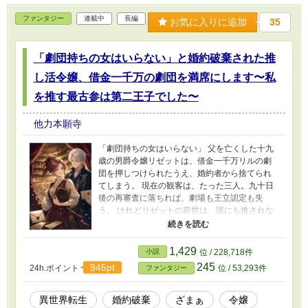
なく、冬城家が怪異から借りた力を私物化した
ファンタジー
連載中
長編
結果だったという事実。 一人を差し出せば、町
お気に入りに追加
35
は守られる。 そう主張する一族の管理者に、綴
は武力ではなく、記録と契約と本人の同意で立
「劇団持ちの女はいらない」と婚約破棄された推
ち向かう。 呪いを登記する女司法書士と、死ぬ
ことを受け入れてきた祓い屋の、現代怪異×相続
し活令嬢、借金一千万の劇団を満席にします〜私
実務×男女バディミステリー。 全八話完結。
を推す最古参は第二王子でした〜
他力本願寺
「劇団持ちの女はいらない」 父を亡くした十九
歳の男爵令嬢リゼットは、借金一千万リルの劇
団を押しつけられたうえ、婚約者から捨てられ
てしまう。 現在の観客は、たった三人。九十日
後の再審査に落ちれば、劇場も王立認定も失
う。 けれどリゼットの前世は、誰にも推されな
かった元地下アイドル――そして、無名の芸能
人を大舞台へ送り出した敏腕マネージャーだっ
た。 「この劇団には、まだ誰にも見つかってい
1,429
小説
位 / 228,718件
ない推しがいる」 街角公演、役者別の案内札、
245
945pt
24h.ポイント
位 / 53,293件
ファンタジー
魔写絵、後援会、収支公開。役者の権利と健康
を守りながら、リゼットは客席三人の劇団を満
席へ導いていく。 そんな彼女へ、匿名後援者Ｋ
異世界転生
婚約破棄
ざまぁ
令嬢