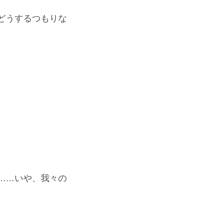
どうするつもりな
……いや、我々の