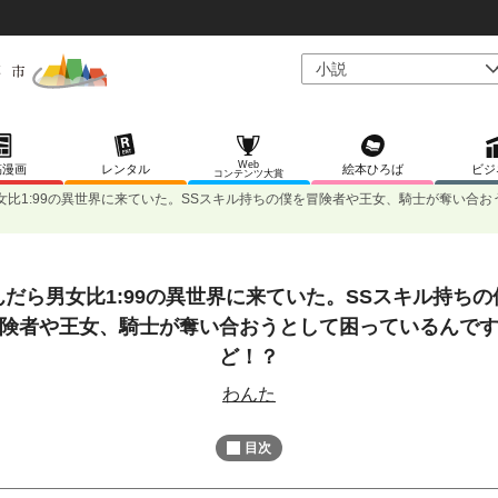
Web
稿漫画
レンタル
絵本ひろば
ビジ
コンテンツ大賞
女比1:99の異世界に来ていた。SSスキル持ちの僕を冒険者や王女、騎士が奪い合
んだら男女比1:99の異世界に来ていた。SSスキル持ちの
L
/
U
o
険者や王女、騎士が奪い合おうとして困っているんで
n
a
m
d
ど！？
u
e
t
d
e
わんた
:
7
5
.
目次
5
6
%