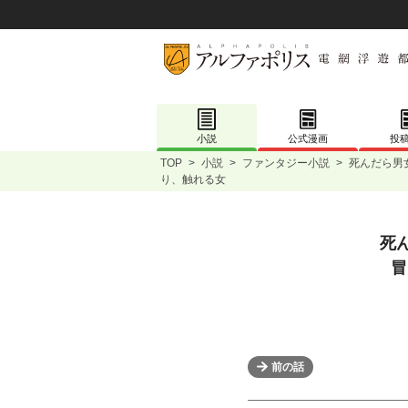
小説
公式漫画
投
TOP
>
小説
>
ファンタジー小説
>
死んだら男
り、触れる女
死
冒
前の話