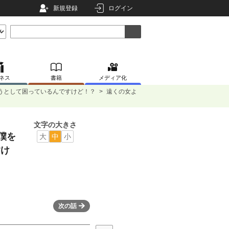
新規登録
ログイン
ネス
書籍
メディア化
おうとして困っているんですけど！？
>
遠くの女よ
文字の大きさ
僕を
大
中
小
すけ
次の話