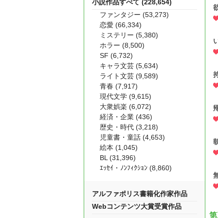
小説作品すべて (228,654)
ファンタジー (53,273)
恋愛 (66,334)
ミステリー (5,380)
ホラー (8,500)
SF (6,732)
キャラ文芸 (5,634)
ライト文芸 (9,589)
青春 (7,917)
現代文学 (9,615)
大衆娯楽 (6,072)
経済・企業 (436)
歴史・時代 (3,218)
児童書・童話 (4,653)
絵本 (1,045)
BL (31,396)
ｴｯｾｲ・ﾉﾝﾌｨｸｼｮﾝ (8,860)
アルファポリス書籍化作家作品
Webコンテンツ大賞受賞作品
第