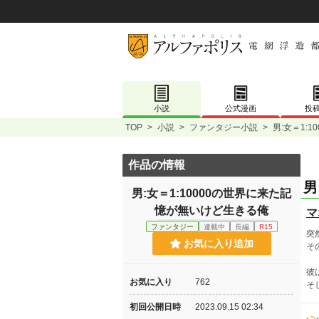
小説
公式漫画
投
TOP
>
小説
>
ファンタジー小説
>
男:女＝1:
作品の情報
男
男:女＝1:10000の世界に来た記
憶が無いけど生きる俺
マ
ファンタジー
連載中
長編
R15
突
お気に入り追加
そ
彼
お気に入り
762
そ
初回公開日時
2023.09.15 02:34