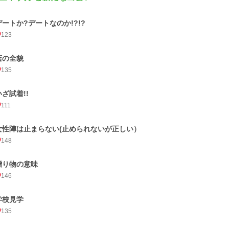
デートか?デートなのか!?!?
123
店の全貌
135
いざ試着!!
111
女性陣は止まらない(止められないが正しい）
148
贈り物の意味
146
学校見学
135