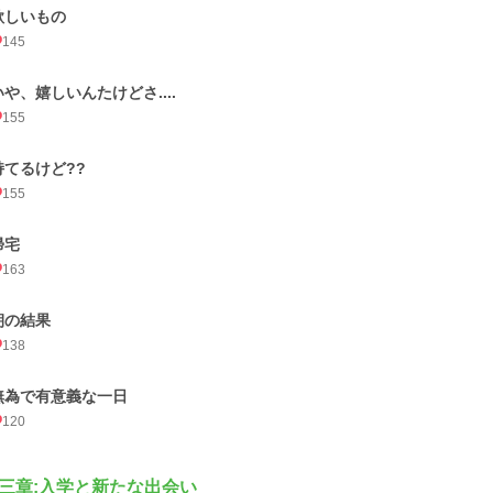
欲しいもの
145
いや、嬉しいんたけどさ....
155
持てるけど??
155
帰宅
163
朝の結果
138
無為で有意義な一日
120
三章:入学と新たな出会い