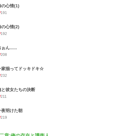
椿の心情(1)
191
椿の心情(2)
192
ぉん......
208
一家揃ってドッキドキ☆
232
俺と彼女たちの決断
211
一夜明けた朝
219
二章:俺の存在と護衛人