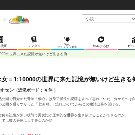
Web
稿漫画
レンタル
絵本ひろば
ビジ
コンテンツ大賞
10000の世界に来た記憶が無いけど生きる俺
:女＝1:10000の世界に来た記憶が無いけど生きる
オセン
（近況ボード：
4 件
）
然公園で目覚めた青年「優心」は身辺状況の記憶をすべて忘れていた。分かるのは
の公園を通りすがった「七瀬 椿」に話しかけてからこの物語は幕を開ける。
は何も記憶が無い状態で男女比が圧倒的な世界を生き抜けることができるのか。
して....彼の身体は大丈夫なのか!?