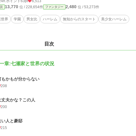
24h.ポイント
63pt
6,513
13,770
2,480
位 / 228,654件
位 / 53,273件
説
ファンタジー
異世界
学園
男女比
ハーレム
無知からのスタート
美少女ハーレム
目次
一章:七瀬家と世界の状況
何もかもが分からない
208
大丈夫かな？この人
200
良い人と豪邸
215