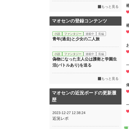
もっと見る
マオセンの登録コンテンツ
小説
ファンタジー
連載中
長編
青年(過去)と少女の二人旅
お
小説
ファンタジー
連載中
長編
偽物になった主人公は護衛と学園生
活(バトルあり)を送る
もっと見る
マオセンの近況ボードの更新履
歴
2023-12-27 12:38:24
近況レポ
第