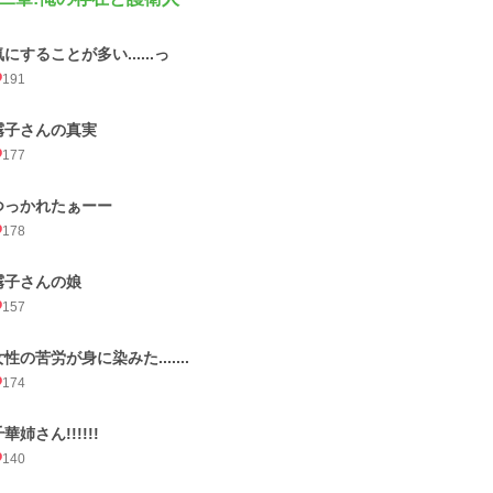
気にすることが多い......っ
191
霧子さんの真実
177
つっかれたぁーー
178
霧子さんの娘
157
女性の苦労が身に染みた.......
174
華姉さん!!!!!!
140