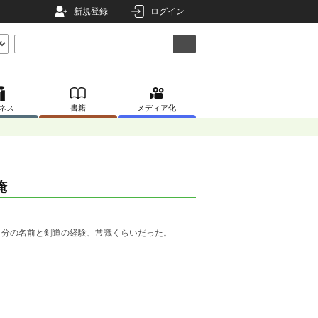
新規登録
ログイン
ネス
書籍
メディア化
俺
自分の名前と剣道の経験、常識くらいだった。