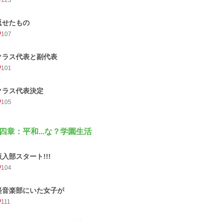
123
返せたもの
107
クラス代表と副代表
101
クラス代表決定
105
四章：平和...な？学園生活
仮入部スタート!!!
104
軽音楽部にいた女子が
111