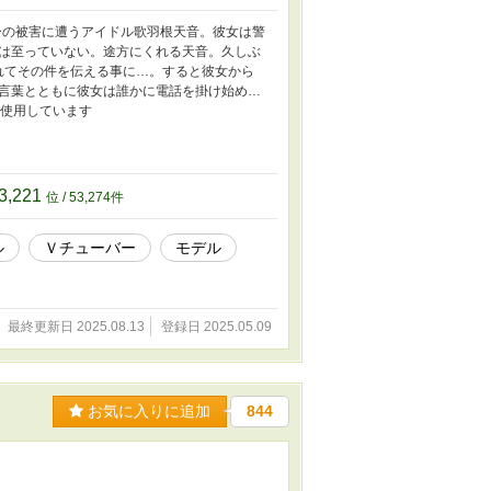
ーの被害に遭うアイドル歌羽根天音。彼女は警
は至っていない。途方にくれる天音。久しぶ
れてその件を伝える事に…。すると彼女から
言葉とともに彼女は誰かに電話を掛け始め…
を使用しています
3,221
位 / 53,274件
ル
Ｖチューバー
モデル
最終更新日 2025.08.13
登録日 2025.05.09
お気に入りに追加
844