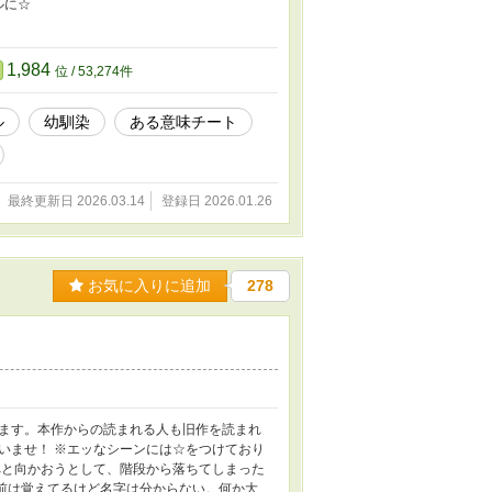
ルに☆
1,984
位 / 53,274件
ル
幼馴染
ある意味チート
最終更新日 2026.03.14
登録日 2026.01.26
お気に入りに追加
278
ます。本作からの読まれる人も旧作を読まれ
いませ！ ※エッなシーンには☆をつけており
と向かおうとして、階段から落ちてしまった
は覚えてるけど名字は分からない。何か大