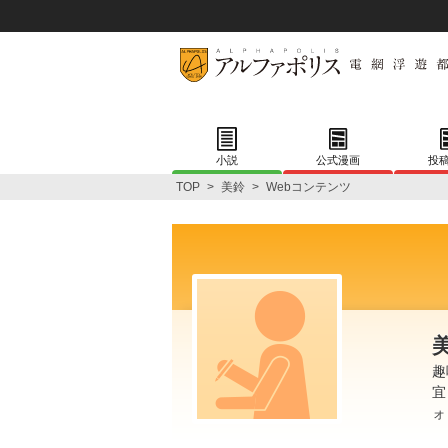
小説
公式漫画
投
TOP
>
美鈴
>
Webコンテンツ
趣
宜
ォ