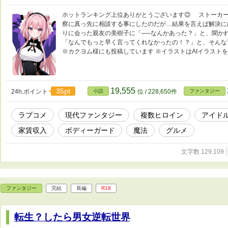
ホットランキング上位ありがとうございます😊 ストーカ
察に真っ先に相談する事にしたのだが…結果を言えば解決に
りに会った親友の美樹子に「──なんかあった？」と、聞か
「なんでもっと早く言ってくれなかったの！？」と、そんな
※カクヨム様にも投稿しています ※イラストはAIイラスト
19,555
35pt
24h.ポイント
小説
位 / 228,650件
ファンタジー
ラブコメ
現代ファンタジー
複数ヒロイン
アイド
家賃収入
ボディーガード
魔法
グルメ
文字数 129,109
ファンタジー
完結
長編
R18
転生？したら男女逆転世界