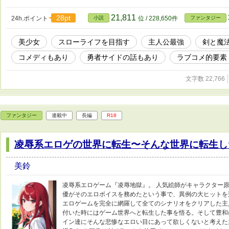
21,811
28pt
24h.ポイント
小説
位 / 228,650件
ファンタジー
美少女
スローライフを目指す
主人公最強
剣と魔
コメディもあり
勇者サイドの話もあり
ラブコメ的要素
文字数 22,766
ファンタジー
連載中
長編
R18
凌辱系エロゲの世界に転生〜そんな世界に転生し
美鈴
凌辱系エロゲーム『凌辱地獄』。 人気絵師がキャラクター
優がそのエロボイスを務めたという事で、異例の大ヒットを
エロゲームを完全に網羅して全てのシナリオをクリアした主
付いた時にはゲーム世界へと転生した事を悟る。そして豊和
イン達にそんな悲惨なエロい目にあって欲しくないと考えた