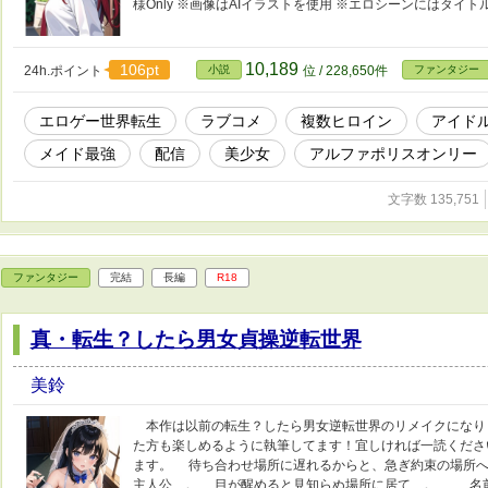
様Only ※画像はAIイラストを使用 ※エロシーンにはタイト
10,189
106pt
24h.ポイント
小説
位 / 228,650件
ファンタジー
エロゲー世界転生
ラブコメ
複数ヒロイン
アイド
メイド最強
配信
美少女
アルファポリスオンリー
文字数 135,751
ファンタジー
完結
長編
R18
真・転生？したら男女貞操逆転世界
美鈴
本作は以前の転生？したら男女逆転世界のリメイクになり
た方も楽しめるように執筆してます！宜しければ一読くださ
ます。 待ち合わせ場所に遅れるからと、急ぎ約束の場所へ
主人公…。 目が醒めると見知らぬ場所に居て…。 名前