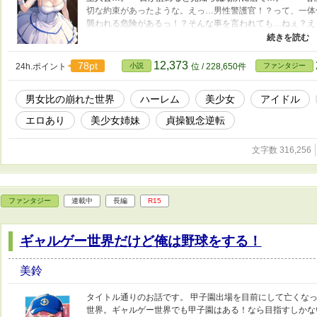
切な約束があったような。えっ…男性警護官！？って、一体
襲われる危険があるっ！？そんな事を言われても…ねぇ？え
いします！って感じで始まっていく物語…。 ※カクヨム様で
イラスト使用
12,373
78pt
24h.ポイント
小説
位 / 228,650件
ファンタジー
男女比の崩れた世界
ハーレム
美少女
アイドル
エロあり
美少女姉妹
貞操観念逆転
文字数 316,256
ファンタジー
連載中
長編
R15
ギャルゲー世界だけど俺は野球をする！
美鈴
タイトル通りのお話です。 甲子園出場を目前にして亡くな
世界。ギャルゲー世界でも甲子園はある！なら目指すしかな