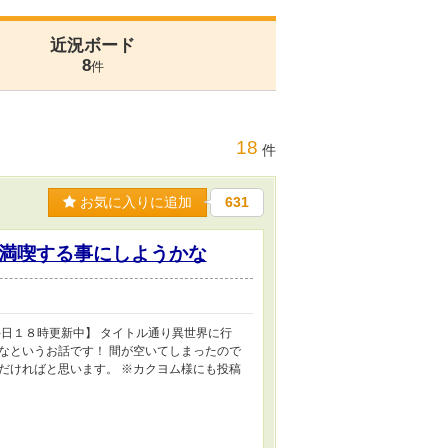
近況ボード
8
件
18
件
お気に入りに追加
631
満喫する事にしようかな
日１８時更新中】 タイトル通り異世界に行
なというお話です！ 間が空いてしまったので
だければと思います。 ※カクヨム様にも投稿