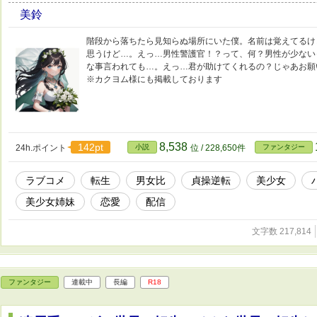
美鈴
階段から落ちたら見知らぬ場所にいた僕。名前は覚えてるけ
思うけど…。えっ…男性警護官！？って、何？男性が少ない
な事言われても…。えっ…君が助けてくれるの？じゃあお願
※カクヨム様にも掲載しております
8,538
142pt
24h.ポイント
小説
位 / 228,650件
ファンタジー
ラブコメ
転生
男女比
貞操逆転
美少女
美少女姉妹
恋愛
配信
文字数 217,814
ファンタジー
連載中
長編
R18