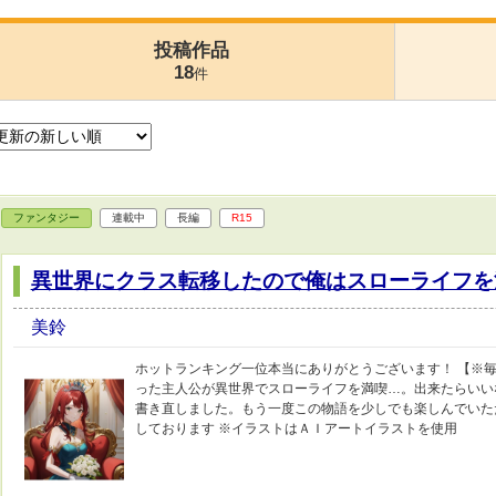
投稿作品
18
件
ファンタジー
連載中
長編
R15
異世界にクラス転移したので俺はスローライフを
美鈴
ホットランキング一位本当にありがとうございます！ 【※毎
った主人公が異世界でスローライフを満喫…。出来たらいい
書き直しました。もう一度この物語を少しでも楽しんでいた
しております ※イラストはＡＩアートイラストを使用