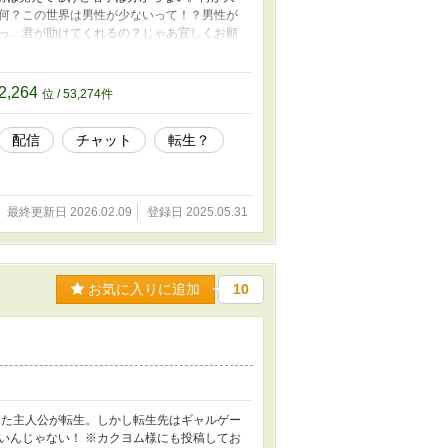
何？この世界は男性が少ないって！？男性が
っ…君が助けてくれるの？じゃあ宜しくお願
も掲載させてもらってます！ ※イラストはAI
2,264
位 / 53,274件
配信
チャット
転生？
最終更新日 2026.02.09
登録日 2025.05.31
お気に入りに追加
10
った主人公が転生。しかし転生先はギャルゲー
いんじゃない！ ※カクヨム様にも投稿してお