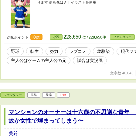
ります ※画像はＡＩイラストを使用
228,650
0pt
24h.ポイント
小説
位 / 228,650件
ファンタジー
野球
転生
努力
ラブコメ
幼馴染
現代フ
主人公はゲームの主人公の兄
試合は実況風
文字数 40,043
ファンタジー
完結
長編
R15
マンションのオーナーは十六歳の不思議な青年 
故か女性で埋まってしまう〜
美鈴