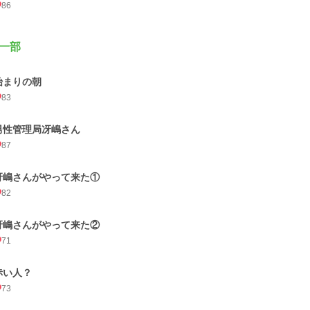
86
一部
始まりの朝
83
男性管理局冴嶋さん
87
冴嶋さんがやって来た①
82
冴嶋さんがやって来た②
71
赤い人？
73