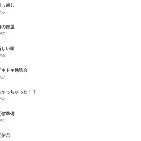
引っ越し
55
凛の部屋
57
新しい家
65
ドキドキ勉強会
57
私ヤっちゃった！？
52
配信準備
61
配信①