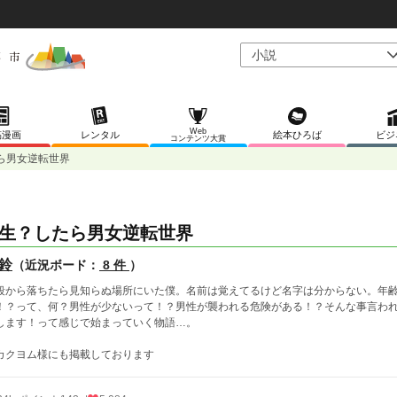
Web
稿漫画
レンタル
絵本ひろば
ビジ
コンテンツ大賞
ら男女逆転世界
生？したら男女逆転世界
鈴
（近況ボード：
8 件
）
段から落ちたら見知らぬ場所にいた僕。名前は覚えてるけど名字は分からない。年
！？って、何？男性が少ないって！？男性が襲われる危険がある！？そんな事言わ
します！って感じで始まっていく物語…。
カクヨム様にも掲載しております