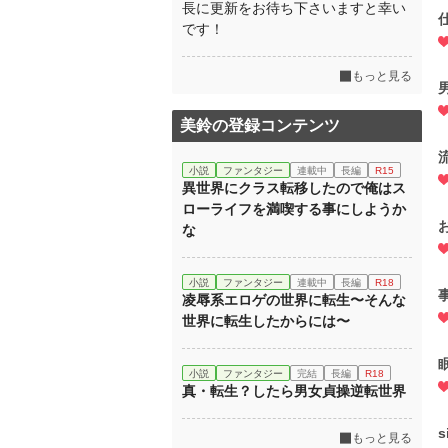
長に更新をお待ち下さいますと幸い
です！
もっと見る
美鈴の登録コンテンツ
小説
ファンタジー
連載中
長編
R15
異世界にクラス転移したので俺はス
ローライフを満喫する事にしようか
な
小説
ファンタジー
連載中
長編
R18
凌辱系エロゲの世界に転生〜そんな
世界に転生したからには〜
小説
ファンタジー
完結
長編
R18
真・転生？したら男女貞操逆転世界
s
もっと見る