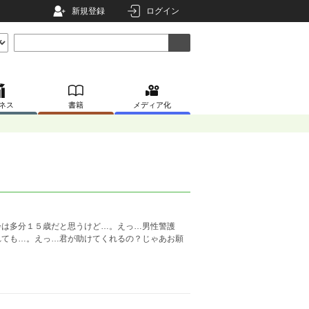
新規登録
ログイン
ネス
書籍
メディア化
齢は多分１５歳だと思うけど…。えっ…男性警護
れても…。えっ…君が助けてくれるの？じゃあお願