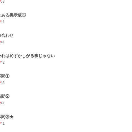
63
とある掲示板①
41
鉢合わせ
41
それは恥ずかしがる事じゃない
42
幕間①
43
幕間②
41
幕間③★
41