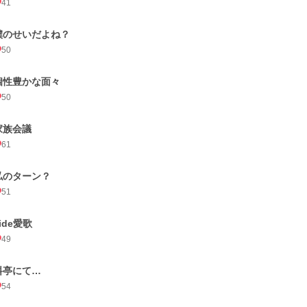
41
僕のせいだよね？
50
個性豊かな面々
50
家族会議
61
私のターン？
51
ide愛歌
49
料亭にて…
54