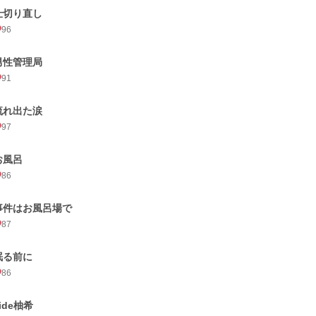
仕切り直し
96
男性管理局
91
流れ出た涙
97
お風呂
86
事件はお風呂場で
87
眠る前に
86
ide柚希