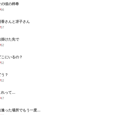
その頃の梓希
66
円香さんと冴子さん
57
出掛けた先で
62
どこにいるの？
52
どう？
52
これって…
47
出逢った場所でもう一度…