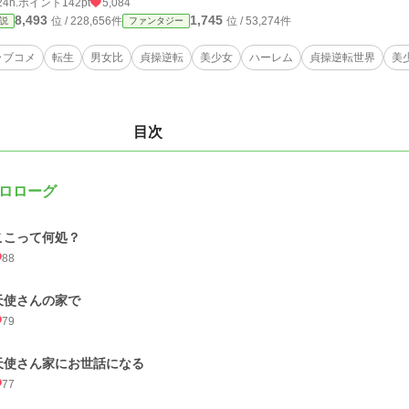
24h.ポイント
142pt
5,084
8,493
1,745
位 / 228,656件
位 / 53,274件
説
ファンタジー
ラブコメ
転生
男女比
貞操逆転
美少女
ハーレム
貞操逆転世界
美
目次
ロローグ
ここって何処？
88
天使さんの家で
79
天使さん家にお世話になる
77