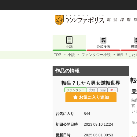
小説
公式漫画
投
TOP
>
小説
>
ファンタジー小説
>
転生？した
作品の情報
転
転生？したら男女逆転世界
ファンタジー
完結
長編
R18
美
お気に入り追加
階
官
い
お気に入り
844
※
初回公開日時
2023.09.10 12:24
更新日時
2025.06.01 00:53