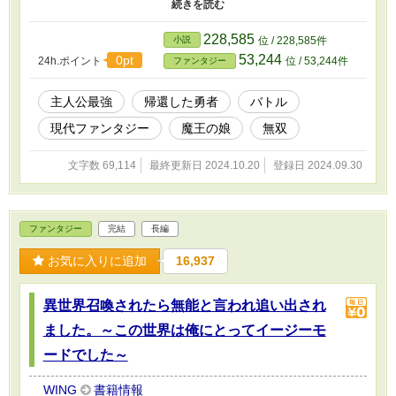
「女神様、地球もファンタジーでした……」 でも楽しく暮らし
たい俺は、自重なんてものは異世界に捨ててきた！ これは異世
界帰りの勇者が、現代で自重せずに無双して、ヒロインたちを助け
228,585
小説
位 / 228,585件
たりする後日譚である。
53,244
0pt
24h.ポイント
位 / 53,244件
ファンタジー
主人公最強
帰還した勇者
バトル
現代ファンタジー
魔王の娘
無双
文字数 69,114
最終更新日 2024.10.20
登録日 2024.09.30
ファンタジー
完結
長編
お気に入りに追加
16,937
異世界召喚されたら無能と言われ追い出され
ました。～この世界は俺にとってイージーモ
ードでした～
WING
書籍情報