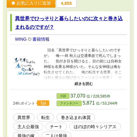
お気に入りに追加
4,855
異世界でひっそりと暮らしたいのに次々と巻き込
まれるのですが？
WING
書籍情報
旧名「異世界でひっそりと暮らしたいのです
が」 俺──柊 秋人は交通事故で死んでしまっ
た。 気付き目を開けると、目の前には自称女
神様を名乗る神様がいた。そんな女神様は俺を
転生させてくれた。 俺の転生する世界、そこ
は剣と魔法が飛び交うファンタジー世界！ そ
の転生先はなんと、色鮮やかな花々が咲き乱れ
る楽園──ではなかった。 神に見放され、英雄
や勇者すら帰ることはないとされる土地、その
37,070
小説
位 / 228,585件
名は世界最凶最難関ダンジョン『死を呼ぶ終焉
5,871
7pt
24h.ポイント
位 / 53,244件
ファンタジー
の森』。 転生から1年経った俺は、その森の暮
らしに適応していた。 そして、転生してから
世界を観てないので、森を出た俺は家を建てて
異世界
転生
巻き込まれ体質
ひっそりと暮らすも次々と巻き込まれることに
主人公最強
チート
ほのぼの時々シリアス
──……!?
最強の嫁
二人は最強