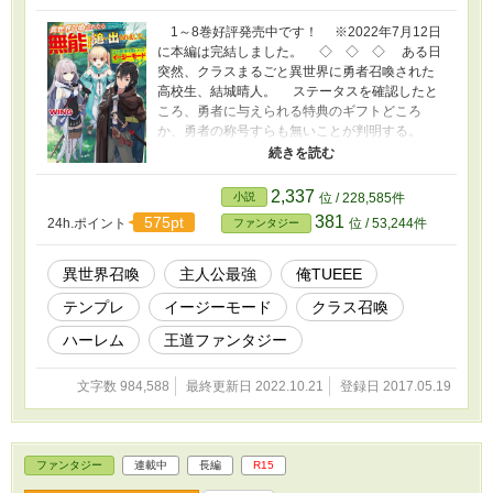
1～8巻好評発売中です！ ※2022年7月12日
に本編は完結しました。 ◇ ◇ ◇ ある日
突然、クラスまるごと異世界に勇者召喚された
高校生、結城晴人。 ステータスを確認したと
ころ、勇者に与えられる特典のギフトどころ
か、勇者の称号すらも無いことが判明する。
晴人たちを召喚した王女は「無能がいては足手
纏いになる」と、彼のことを追い出してしまっ
た。 しかも街を出て早々、王女が差し向けた
2,337
小説
位 / 228,585件
騎士によって、晴人は殺されかける。 胸を刺
381
575pt
24h.ポイント
位 / 53,244件
ファンタジー
され意識を失った彼は、気がつくと神様の前に
いた。 そしてギフトを与え忘れたお詫びとし
て、望むスキルを作れるスキルをはじめとした
異世界召喚
主人公最強
俺TUEEE
チート能力を手に入れるのであった── ハード
テンプレ
イージーモード
クラス召喚
モードな異世界生活も、やりすぎなくらいスキ
ルを作って一発逆転イージーモード!? 前代未
ハーレム
王道ファンタジー
聞の難易度激甘ファンタジー、開幕！
文字数 984,588
最終更新日 2022.10.21
登録日 2017.05.19
ファンタジー
連載中
長編
R15