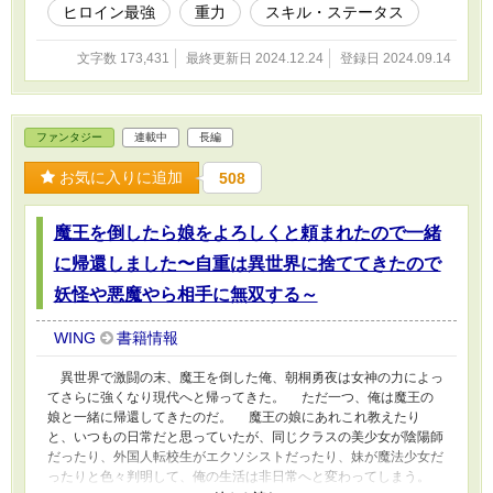
ヒロイン最強
重力
スキル・ステータス
文字数 173,431
最終更新日 2024.12.24
登録日 2024.09.14
ファンタジー
連載中
長編
お気に入りに追加
508
魔王を倒したら娘をよろしくと頼まれたので一緒
に帰還しました〜自重は異世界に捨ててきたので
妖怪や悪魔やら相手に無双する～
WING
書籍情報
異世界で激闘の末、魔王を倒した俺、朝桐勇夜は女神の力によっ
てさらに強くなり現代へと帰ってきた。 ただ一つ、俺は魔王の
娘と一緒に帰還してきたのだ。 魔王の娘にあれこれ教えたり
と、いつもの日常だと思っていたが、同じクラスの美少女が陰陽師
だったり、外国人転校生がエクソシストだったり、妹が魔法少女だ
ったりと色々判明して、俺の生活は非日常へと変わってしまう。