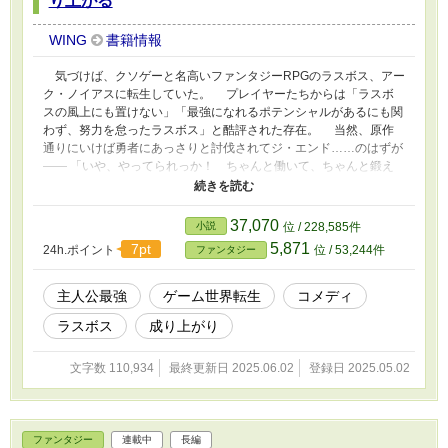
り上がる
WING
書籍情報
気づけば、クソゲーと名高いファンタジーRPGのラスボス、アー
ク・ノイアスに転生していた。 プレイヤーたちからは「ラスボ
スの風上にも置けない」「最強になれるポテンシャルがあるにも関
わず、努力を怠ったラスボス」と酷評された存在。 当然、原作
通りにいけば勇者にあっさりと討伐されてジ・エンド……のはずが
―― 「いや、やってられっか！ ちゃんと働いて、ちゃんと鍛え
て、普通に生き延びてやる！」 そんなわけで、名前を「アルク
ス」に変えて敵国へ亡命。 「ちょっと強いだけの一般人」として
兵士に応募し、スローで安定した生活を目指すことに。 けれども
37,070
小説
位 / 228,585件
―― 「アルクスさん、魔物の大群を一人で蹴散らしたってマジで
5,871
7pt
24h.ポイント
位 / 53,244件
ファンタジー
すか!?」 「えっ、勇者様より強くないですか？」 「……お前、何
者だ？」 周囲がそんな主人公を放ってはおけない。 これは努
力して最強となったラスボスが、元敵国で成り上がり、いずれは世
主人公最強
ゲーム世界転生
コメディ
界を救うまでの物語。 ★お知らせ 第１章は全５部構成で１１万
ラスボス
成り上がり
字書き溜めできています。 GW（６日）までは８時と１８時の２
話更新。 以降は１話投稿となり、『平日８時更新』『土日は１
２時更新』になります。 ※本作は『カクヨム』『小説家になろ
文字数 110,934
最終更新日 2025.06.02
登録日 2025.05.02
う』にて同時連載されております。
ファンタジー
連載中
長編