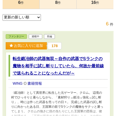
6
8
16
件
件
件
6
件
ファンタジー
連載中
長編
お気に入りに追加
178
転生鍛冶師の武器無双～自作の武器でSランクの
魔物を相手に試し斬りしていたら、何故か最前線
で送られることになったんだが～
WING
書籍情報
〈鍛冶師〉として異世界に転生した元ゲーマー、クロム。 辺境の
村でひっそりと暮らしながら、「素材狩り→鍛冶→強化→試し斬
り」、時には作った武器を売っての日々。 完成した武器の試し斬
りに向かったある日、王国軍の前でSランクの魔物をサクッと屠っ
てしまう。 クロムの強さに目の当たりにした王国軍の団長は、彼