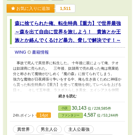
お気に入りに追加
1,511
森に捨てられた俺、転生特典【重力】で世界最強
～森を出て自由に世界を旅しよう！ 貴族とか王
族とか絡んでくるけど暴力、脅しで解決です！～
WING
書籍情報
事故で死んで異世界に転生した。 十年後に親によって俺、テオ
は奴隷商に売られた。 三年後、奴隷商で売れ残った俺は廃棄処
分と称されて魔物がひしめく『魔の森』に捨てられてしまう。
強力な魔物が日夜縄張り争いをする中、俺も生き抜くために神様か
ら貰った転生特典の【重力】を使って魔物を倒してレベルを上げる
日々。 そして五年後、ラスボスらしき美女、エイシアスを仲間
にして、レベルがカンスト俺たちは森を出ることに。 色々と不
幸に遇った主人公が、自由気ままに世界を旅して貴族とか王族とか
絡んでくるが暴力と脅しで解決してしまう！ 「自由ってのは、力
30,143
小説
位 / 228,585件
で手に入れるものだろ？ だから俺は遠慮しない」 運命に裏切
4,587
14pt
24h.ポイント
位 / 53,244件
ファンタジー
られた少年が、暴力と脅迫で世界をねじ伏せる！ 不遇から始ま
る、最強無双の異世界冒険譚！ ◇9/25 HOTランキング（男性向
け）１位 ◇9/26 ファンタジー４位 ◇月間ファンタジー30位
異世界
男主人公
主人公最強