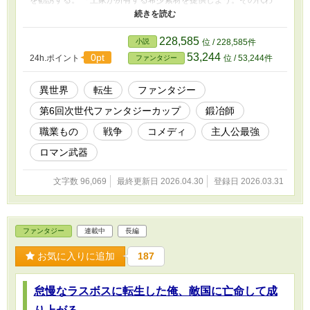
を勧誘する。 「王家が所有する希少素材を提供しよう。その代わ
り、軍に入らないか？」 希少素材に釣られたクロムは、まんまと
最前線へと送られてしまう。 「なんで〈鍛冶師〉の俺が最前線な
んだ……」 これは、戦えないと言われた〈鍛冶師〉が、自作の武
228,585
小説
位 / 228,585件
器を使って無双する物語。 ※『小説家になろう』『カクヨム』で
53,244
0pt
24h.ポイント
位 / 53,244件
ファンタジー
も連載しております。
異世界
転生
ファンタジー
第6回次世代ファンタジーカップ
鍛冶師
職業もの
戦争
コメディ
主人公最強
ロマン武器
文字数 96,069
最終更新日 2026.04.30
登録日 2026.03.31
ファンタジー
連載中
長編
お気に入りに追加
187
怠慢なラスボスに転生した俺、敵国に亡命して成