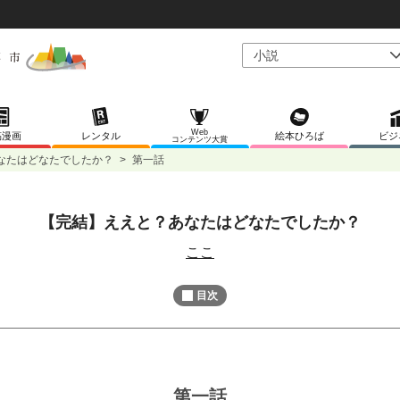
Web
稿漫画
レンタル
絵本ひろば
ビジ
コンテンツ大賞
なたはどなたでしたか？
>
第一話
【完結】ええと？あなたはどなたでしたか？
L
/
U
o
n
ここ
a
m
d
u
e
t
d
目次
e
:
7
5
.
5
6
%
第一話