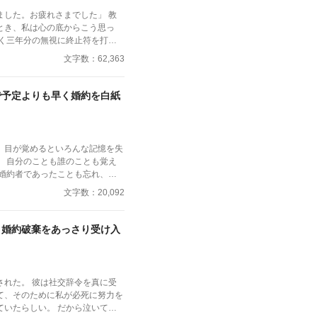
した。お疲れさまでした」 教
とき、私は心の底からこう思っ
文字数：62,363
噂すらない。 だから、は
す？
で予定よりも早く婚約を白紙
、目が覚めるといろんな記憶を失
。 自分のことも誰のことも覚え
の婚約者であったことも忘れ、結
は恋人がいるという。 聞くとこ
文字数：20,092
撤回が前提だった。 なぜアンジ
れたのかはわからないが、それに
を白紙撤回することになったとい
、婚約破棄をあっさり受け入
された。 彼は社交辞令を真に受
て、そのために私が必死に努力を
ていたらしい。 だから泣いて縋