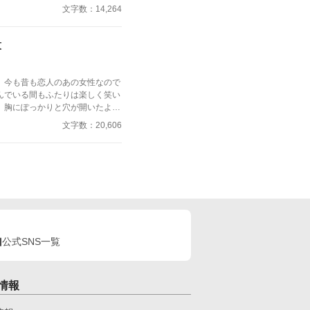
すが、それはあり得ません。 私
文字数：14,264
その相手がたまたま、あなただっ
三話…子爵令嬢視点 四話…第二王
紋
点 ※全六話で完結し
意ください。 スピンオフ
れた聖女が隣国の腹黒公爵を頼っ
、今も昔も恋人のあの女性なので
まいました」連載中！
んでいる間もふたりは楽しく笑い
、胸にぽっかりと穴が開いたよう
文字数：20,606
公式SNS一覧
情報