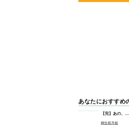
あなたにおすすめ
【完】あの、…
桐生桜月姫