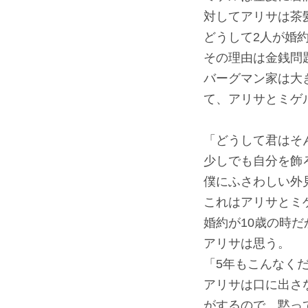
対してアリサは茶
どうして2人が婚
その理由は金銭問
バーグマン家は大
て、アリサとミゲ
「どうして君はそ
少しでも自分を飾
僕にふさわしい外
これはアリサとミ
婚約が10歳の時だ
アリサは思う。
「5年もこんなく
アリサは口に出さ
がするので、黙っ