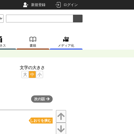
新規登録
ログイン
ネス
書籍
メディア化
文字の大きさ
大
中
小
次の話
しおりを挟む