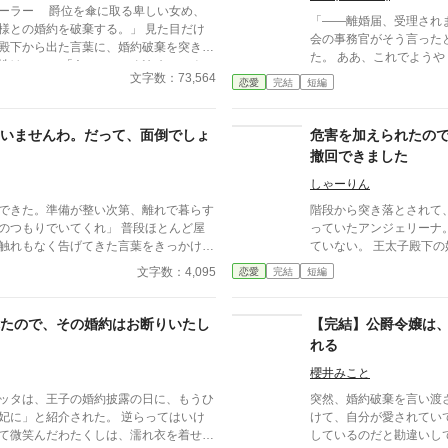
ーラー 爵位を傘に取る卑しい女め、
「――離婚届、受理されま
の婚約を破棄する。」 見た目だけ
会の事務官がそう言った
殿下から出た言葉に、婚約破棄を突きつ
た。 ああ、これでようやく三年分の無視に終止符を打て
の、……どなたのこと
るわ。 王命による“形式結婚”。 夫の顔も知らず、手紙もな
文字数：73,564
恋愛
完結
短編
し、戦地から帰ってきたという
違い婚約破棄ラブコメ！！ 結末やい
い、離婚。勝手に。 白い結婚だったので、勝手に離婚し
ました。 何か問題ありま
いませんわ。だって、面倒でしょ
危害を加えられたの
撤回できました
しゃーりん
できた。準備が整い次第、離れで暮らす
階段から突き落とされて
りでいてくれ」 普段ほとんど屋
っていたアンジェリーナ
触れもなく告げてきた言葉をきっかけ
ていない。 王太子殿下
“三年間”の契約を終わらせることにし
婚式は来年なのに殿下に
文字数：4,095
恋愛
完結
短編
ろによると、婚約は白紙
「だって、面倒でしょ
ェリーナが危害を加えら
より予定よりも早く婚約
たので、その婚約はお断りいたし
【完結】公爵令嬢は
しょう。
うお話です。
れる
櫻井みこと
ッタは、王子の婚約披露の日に、もうひ
突然、婚約破棄を言い渡
妃に」と紹介された。 逆らってはいけ
けて、自分が愛されてい
て微笑んだわたくしは、濡れ衣を着せら
しているのだと勘違いし