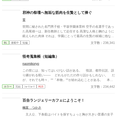
邪神の祭壇へ無垢な筋肉を生贄として捧ぐ
零
世間に秘された名門男子校・平坂学園体育科 空手の名選手であっ
た高尾雄一は、新任教師として赴任する 高潔な人格と鋼のように
鍛えられた肉体 それは、学園にとって最高の生贄の候補に他なら
なかった 至高の筋肉を持つ、精神を削られ意志をなくした青年を
文字数：236,341
BL
連載中
短編
太古の神に捧げるため、“水”、“風”、“土”の信奉者達が暗躍する 意
志をなくし筋肉の操り人形と化した“デク” 消える教師 山奥の男子
校で繰り広げられるダークファンタジー
怪奇蒐集帳（短編集）
naomikoryo
この世には、知ってはいけない話がある。 怪談、都市伝説、語
り継がれる呪い—— どれもがただの作り話かもしれない。 だ
が、それでも時々、**「本物」**が紛れ込むことがある。 本書
は、そんな“見つけてしまった”怪異を集めた一冊である。 最後
文字数：234,442
ホラー
完結
ｼｮｰﾄｼｮｰﾄ
R15
のページを閉じるとき、あなたは“何か”に気づくことになるだろ
う——。
百合ランジェリーカフェにようこそ！
楠富 つかさ
主人公、下条藍はバイトを探すちょっと胸が大きい普通の女子