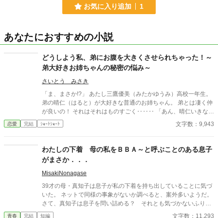
お気に入り追加
1
あなたにおすすめの小説
どうしよう私、弟にお腹を大きくさせられちゃった！～
弟大好きお姉ちゃんの秘密の悩み～
さいとう みさき
「ま、まさか!?」 あたし三鷹優美（みたかゆうみ）高校一年生。
弟の晴仁（はると）が大好きな普通のお姉ちゃん。 弟とは凄く仲
が良いの！ それはそれはものすごく‥‥‥ 「あん、晴仁いきなり
そんなのお口に入らないよぉ～♡」 そんな関係のあたしたち。 で
文字数：9,943
恋愛
完結
ｼｮｰﾄｼｮｰﾄ
もある日トイレであたしはアレが来そうなのになかなか来ないの
も気にもせずスカートのファスナーを上げると‥‥‥ 「うそっ！
お腹が出て来てる!?」 お姉ちゃんの秘密の悩みです。
わたしの下着 母の私をＢＢＡ～と呼ぶことのある息子
がまさか．．．
MisakiNonagase
39才の母・真知子は息子が私の下着を持ち出していることに気づ
いた。 ネットで同様の事象がないか調べると、案外多いようだ。
さて、真知子は息子を問い詰める？ それとも気づかないふりを
続けてあげるか？ そのほかに外伝も綴りました。
文字数：11,293
青春
完結
短編