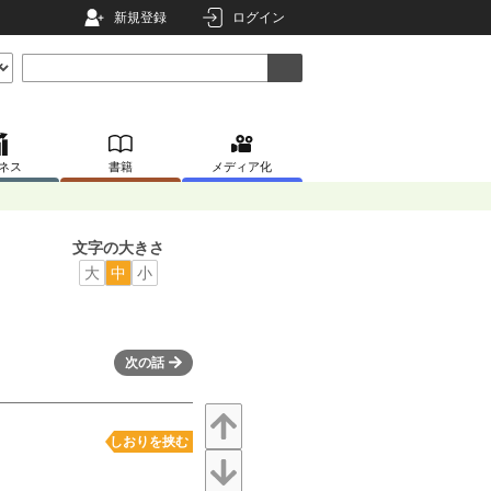
新規登録
ログイン
ネス
書籍
メディア化
文字の大きさ
大
中
小
次の話
しおりを挟む