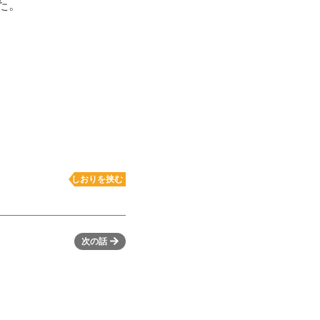
た。
しおりを挟む
次の話