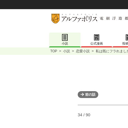
小説
公式漫画
投
TOP
>
小説
>
恋愛小説
>
私は既にフラれまし
前の話
34 / 90