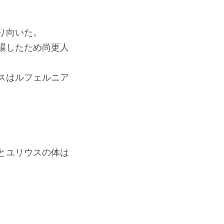
り向いた。
場したため尚更人
スはルフェルニア
とユリウスの体は