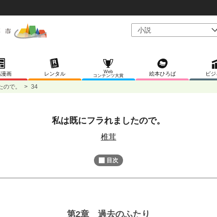
Web
稿漫画
レンタル
絵本ひろば
ビジ
コンテンツ大賞
たので。
>
34
私は既にフラれましたので。
L
/
U
o
n
椎茸
a
m
d
u
e
t
d
目次
e
:
8
0
.
0
0
%
第2章 過去のふたり