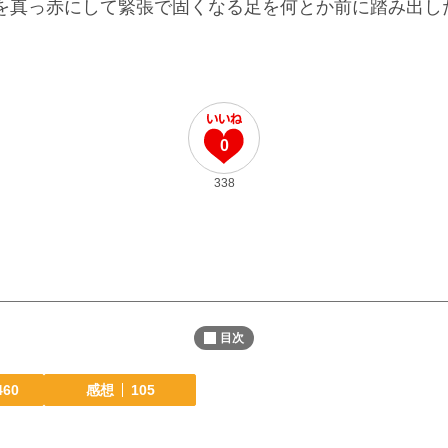
を真っ赤にして緊張で固くなる足を何とか前に踏み出し
0
338
目次
460
感想
105