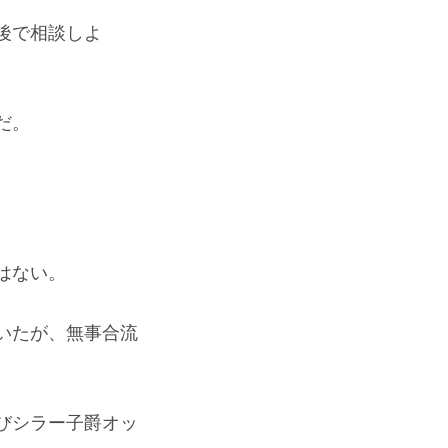
後で相談しよ
だ。
はない。
いたが、無事合流
びシラー子爵オッ