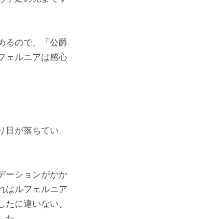
めるので、「公爵
フェルニアは感心
り日が落ちてい
デーションがかか
れはルフェルニア
したに違いない。
した。