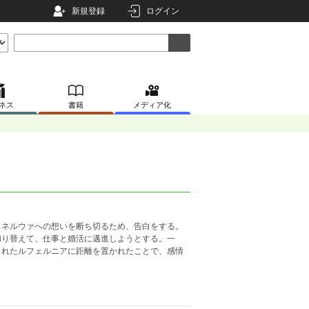
新規登録
ログイン
ネス
書籍
メディア化
ミネルウァへの想いを断ち切るため、告白をする。
切り替えて、仕事と婚活に邁進しようとする。一
くれたルフェルニアに距離を置かれたことで、感情