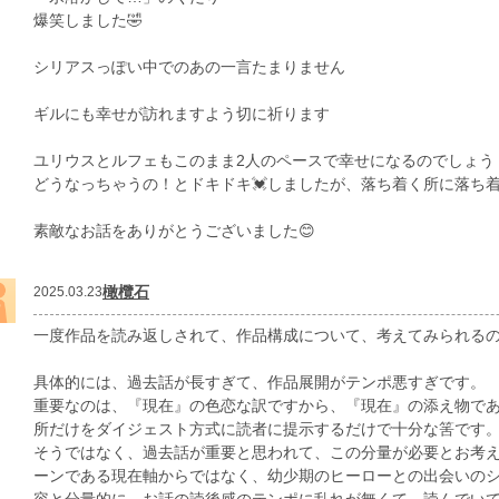
爆笑しました🤣
シリアスっぽい中でのあの一言たまりません
ギルにも幸せが訪れますよう切に祈ります
ユリウスとルフェもこのまま2人のペースで幸せになるのでしょう
どうなっちゃうの！とドキドキ💓しましたが、落ち着く所に落ち
素敵なお話をありがとうございました😊
橄欖石
2025.03.23
一度作品を読み返しされて、作品構成について、考えてみられる
具体的には、過去話が長すぎて、作品展開がテンポ悪すぎです。
重要なのは、『現在』の色恋な訳ですから、『現在』の添え物であ
所だけをダイジェスト方式に読者に提示するだけで十分な筈です
そうではなく、過去話が重要と思われて、この分量が必要とお考
ーンである現在軸からではなく、幼少期のヒーローとの出会いの