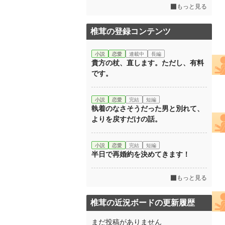
もっと見る
椎茸の登録コンテンツ
小説
恋愛
連載中
長編
貴方の杖、直します。ただし、有料
です。
小説
恋愛
完結
短編
執着のなさそうだった男と別れて、
よりを戻すだけの話。
小説
恋愛
完結
短編
半日で再婚約を決めてきます！
もっと見る
椎茸の近況ボードの更新履歴
まだ投稿がありません