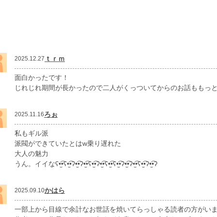
ｔｒｍ
2025.12.27
面白かったです！
じれじれ期間が長かったので二人がくっついてからのお話ももっ
ろぉ
2025.11.16
私もギル派
派閥ができていたとはw乗り遅れた
大人の魅力
うん。イイなʕ•̫͡•ʕ•̫͡•ʔ•̫͡•ʔ•̫͡•ʕ•̫͡•ʔ•̫͡•ʕ•̫͡•ʕ•̫͡•ʔ•̫͡•ʔ•̫͡•ʕ•̫͡•ʔ•̫͡•ʔ
かはら
2025.09.10
一部上から目線で余計なお世話を焼いてらっしゃる読者の方がい