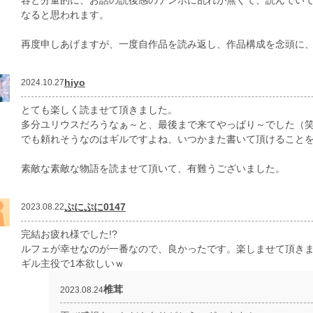
容と分量的に、お話の読後感のテンポに乱れが無くて、読んでい
なると思われます。
再度申しあげますが、一度自作品を読み返し、作品構成を念頭に
hiyo
2024.10.27
とても楽しく読ませて頂きました。
多分ユリウスだろうなぁ～と、最後まで来てやっぱり～でした（
でも頼れそうなのはギルですよね、いつかまた書いて頂けることを
素敵な素敵な物語を読ませて頂いて、有難うございました。
ぷにぷに0147
2023.08.22
完結お疲れ様でした!?
ルフェが幸せなのが一番なので、良かったです。楽しませて頂きま
ギル主役で1本欲しいｗ
椎茸
2023.08.24