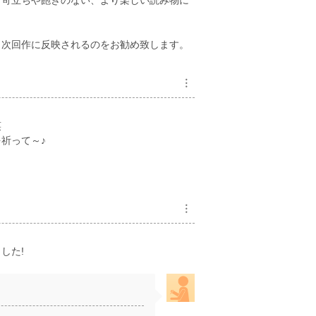
て苛立ちや飽きのない、より楽しい読み物に
、次回作に反映されるのをお勧め致します。
︙
笑
祈って～♪
︙
した!