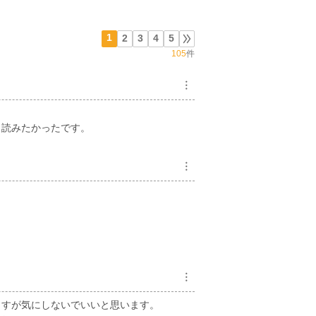
1
2
3
4
5
105
件
︙
と読みたかったです。
︙
︙
ますが気にしないでいいと思います。