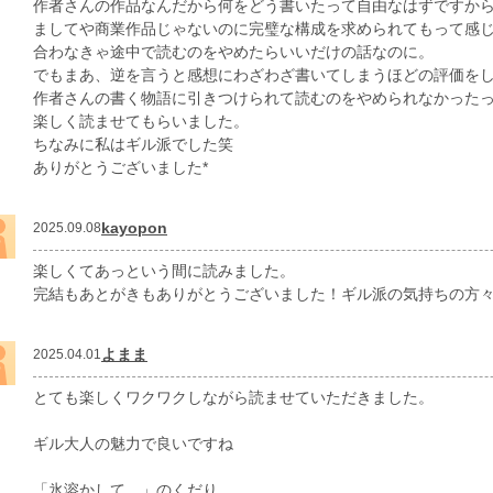
作者さんの作品なんだから何をどう書いたって自由なはずですか
ましてや商業作品じゃないのに完璧な構成を求められてもって感
合わなきゃ途中で読むのをやめたらいいだけの話なのに。
でもまあ、逆を言うと感想にわざわざ書いてしまうほどの評価を
作者さんの書く物語に引きつけられて読むのをやめられなかった
楽しく読ませてもらいました。
ちなみに私はギル派でした笑
ありがとうございました*
kayopon
2025.09.08
楽しくてあっという間に読みました。
完結もあとがきもありがとうございました！ギル派の気持ちの方々
よまま
2025.04.01
とても楽しくワクワクしながら読ませていただきました。
ギル大人の魅力で良いですね
「氷溶かして…」のくだり