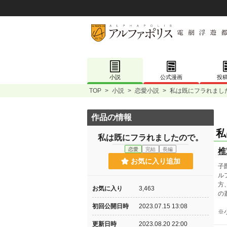
小説
公式漫画
投
TOP
>
小説
>
恋愛小説
>
私は既にフラれまし
作品の情報
私
私は既にフラれましたので。
恋愛
完結
長編
椎
お気に入り追加
子
ル
方
お気に入り
3,463
の
初回公開日時
2023.07.15 13:08
※
更新日時
2023.08.20 22:00