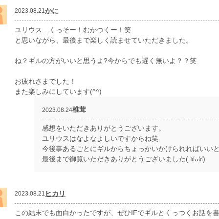
かに
2023.08.21
ユリウス…くっそー！むかつくー！笑
と思いながら、最後まで楽しく読ませていただきました。
ね？ギルの方がいいと思うよ?今からでも遅く無いよ？？笑
お疲れさまでした！
また楽しみにしています(^^)
椎茸
2023.08.24
感想をいただきありがとうございます。
ユリウスはなよなよしいですからね笑
今後事あるごとにギルからちょっかいかけられればいい
最後まで御覧いただきありがとうございました(⁠ ⁠ꈍ⁠ᴗ⁠ꈍ⁠)
ヒカリ
2023.08.21
この結末でも面白かったですが、ぜひIFでギルとくっつくお話を