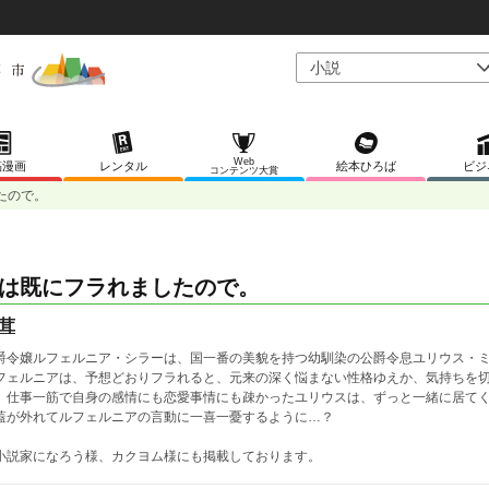
Web
稿漫画
レンタル
絵本ひろば
ビジ
コンテンツ大賞
たので。
は既にフラれましたので。
茸
爵令嬢ルフェルニア・シラーは、国一番の美貌を持つ幼馴染の公爵令息ユリウス・
フェルニアは、予想どおりフラれると、元来の深く悩まない性格ゆえか、気持ちを
、仕事一筋で自身の感情にも恋愛事情にも疎かったユリウスは、ずっと一緒に居て
蓋が外れてルフェルニアの言動に一喜一憂するように…？
小説家になろう様、カクヨム様にも掲載しております。