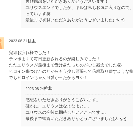
再び感想をいただきありがとうございます！
ユリウスエンドでしたが、ギルは私もお気に入りなので
っています笑
最後まで御覧いただきありがとうございました(⁠ ⁠ꈍ⁠ᴗ⁠ꈍ⁠)
甘虫
2023.08.21
完結お疲れ様でした！
テンポよくて毎日更新されるのが楽しみでした！
ただユリウスが最後まで受け身だったのが少し残念でした😭
ヒロイン傷つけたのだからもう少し頑張って信頼取り戻すような
でもヒロインちゃん可愛かったからヨシ！
椎茸
2023.08.24
感想をいただきありがとうございます。
確かに、ユリウスはなよなよと…。
ユリウスの今後に期待したいところです…。
最後まで御覧いただきありがとうございました(⁠人⁠ ⁠•͈⁠ᴗ⁠•͈⁠)