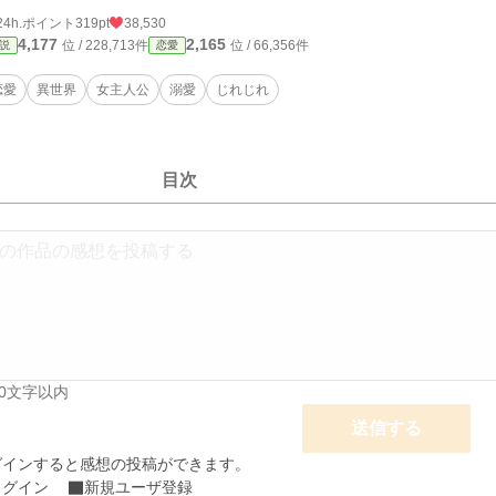
24h.ポイント
319pt
38,530
4,177
2,165
位 / 228,713件
位 / 66,356件
説
恋愛
恋愛
異世界
女主人公
溺愛
じれじれ
目次
00文字以内
送信する
グインすると感想の投稿ができます。
ログイン
新規ユーザ登録