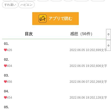
※ 本編は4万字くらいのお話です
すれ違い
ハピエン
※ 他のサイトでも公開してます
※ 女性の立場が弱い世界観です。苦手な方はご注意下さい。
※ ご都合主義
アプリで読む
※ 性格の悪い腹黒王子が出ます（不快注意！）
※ 6/19 HOTランキング7位！ 10位以内初めてなので嬉しいです、ありがとう
ございます｡ﾟ(ﾟ´ω`ﾟ)ﾟ｡
→同日2位！ 書いてて良かった！ ありがとうございます(´°̥̥̥̥̥̥̥̥ω°̥̥̥̥̥̥̥̥｀)
目次
感想（56件）
小説
6,452 位 / 228,619 件
01.
426
2022.06.05 10:20
2,699文字
恋愛
2,974 位 / 66,320 件
02.
お気に入り
2,324
404
2022.06.05 19:20
2,606文字
24h.ポイント
213 pt
03.
文字数
108,517
456
2022.06.06 07:20
2,268文字
更新日時
2022.07.17 09:20
04.
初回公開日時
2022.06.05 10:20
454
2022.06.06 19:20
2,128文字
初回完結日時
2022.06.18 08:39
05.