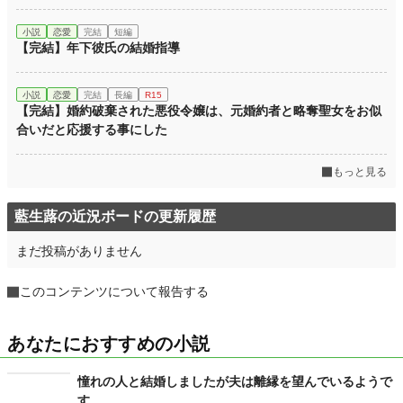
小説
恋愛
完結
短編
【完結】年下彼氏の結婚指導
小説
恋愛
完結
長編
R15
【完結】婚約破棄された悪役令嬢は、元婚約者と略奪聖女をお似
合いだと応援する事にした
もっと見る
藍生蕗の近況ボードの更新履歴
まだ投稿がありません
このコンテンツについて報告する
あなたにおすすめの小説
憧れの人と結婚しましたが夫は離縁を望んでいるようで
す