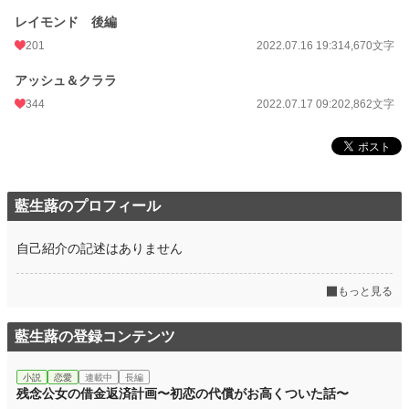
レイモンド 後編
201
2022.07.16 19:31
4,670文字
アッシュ＆クララ
344
2022.07.17 09:20
2,862文字
藍生蕗のプロフィール
自己紹介の記述はありません
もっと見る
藍生蕗の登録コンテンツ
小説
恋愛
連載中
長編
残念公女の借金返済計画〜初恋の代償がお高くついた話〜