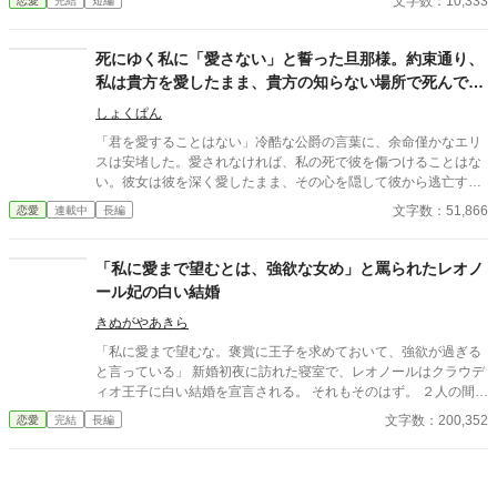
文字数：10,333
恋愛
完結
短編
ーとともに王宮を逃げ出した。置き手紙を読んだ皇太子が追いか
けてくるとは思いもせずに⋯⋯ 小説家になろうにも掲載していま
す。
死にゆく私に「愛さない」と誓った旦那様。約束通り、
私は貴方を愛したまま、貴方の知らない場所で死んであ
げます。
しょくぱん
「君を愛することはない」冷酷な公爵の言葉に、余命僅かなエリ
スは安堵した。愛されなければ、私の死で彼を傷つけることはな
い。彼女は彼を深く愛したまま、その心を隠して彼から逃亡す
る。一人静かに息を引き取るために。しかし彼女の死は、公爵の
文字数：51,866
恋愛
連載中
長編
狂おしい後悔と執着を呼び覚ましてしまう。決して交わらない二
人の、結末。
「私に愛まで望むとは、強欲な女め」と罵られたレオノ
ール妃の白い結婚
きぬがやあきら
「私に愛まで望むな。褒賞に王子を求めておいて、強欲が過ぎる
と言っている」 新婚初夜に訪れた寝室で、レオノールはクラウデ
ィオ王子に白い結婚を宣言される。 それもそのはず。 ２人の間に
愛はないーーどころか、この結婚はレオノールが魔王討伐の褒美
文字数：200,352
恋愛
完結
長編
にと国王に要求したものだった。 でも、王子を望んだレオノール
にもそれなりの理由がある。 美しく気高いクラウディオ王子を欲
しいと願った気持ちは本物だ。 だからいくら冷遇されようが、嫌
がらせを受けようが心は揺るがない。 どこまでも逞しく、軽薄そ