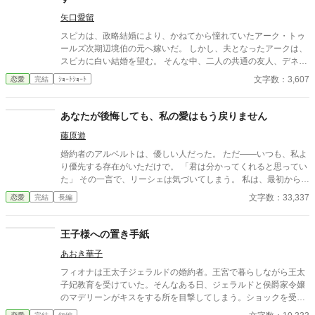
矢口愛留
スピカは、政略結婚により、かねてから憧れていたアーク・トゥ
ールズ次期辺境伯の元へ嫁いだ。 しかし、夫となったアークは、
スピカに白い結婚を望む。 そんな中、二人の共通の友人、デネが
訪ねてきたことで、意外な事実が判明する――。 ＊カクヨム（修
文字数：3,607
恋愛
完結
ｼｮｰﾄｼｮｰﾄ
正前）にも投稿しています。小説家になろうにも投稿予定です。
あなたが後悔しても、私の愛はもう戻りません
藤原遊
婚約者のアルベルトは、優しい人だった。 ただ――いつも、私よ
り優先する存在がいただけで。 「君は分かってくれると思ってい
た」 その一言で、リーシェは気づいてしまう。 私は、最初から選
ばれていなかったのだと。 これは、奪われた恋を取り戻す物語で
文字数：33,337
恋愛
完結
長編
はない。 後悔する彼と、もう戻らないと決めた私、 そして“私を
選ぶ人”に出会うまでの、静かな恋の終わりと始まりの物語。
王子様への置き手紙
あおき華子
フィオナは王太子ジェラルドの婚約者。王宮で暮らしながら王太
子妃教育を受けていた。そんなある日、ジェラルドと侯爵家令嬢
のマデリーンがキスをする所を目撃してしまう。ショックを受け
たフィオナは自ら修道院に行くことを決意し、護衛騎士のエルマ