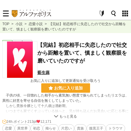
TOP
>
小説
>
恋愛小説
>
【完結】初恋相手に失恋したので社交から距離を
置いて、慎ましく観察眼を磨いていたのですが
恋愛
完結
長編
【完結】初恋相手に失恋したので社交
から距離を置いて、慎ましく観察眼を
磨いていたのですが
藍生蕗
お気に入りに追加して更新通知を受け取ろう
お気に入り追加
子供の頃、一目惚れした相手から素気無い態度で振られてしまったリエラは、
異性に好意を寄せる自信を無くしてしまっていた。
しかし貴族令嬢として十八歳は適齢期。
いつまでも家でくすぶっている妹へと、兄が持ち込んだお見合いに応じる事に
した。しかしその相手には既に非公式ながらも恋人がいたようで、リエラは衆目
の場で醜聞に巻き込まれてしまう。
24h.ポイント
213pt
12,171
恋愛
異世界
初恋
拗らせ
片思い
貴族
腹黒王子
トラウマ