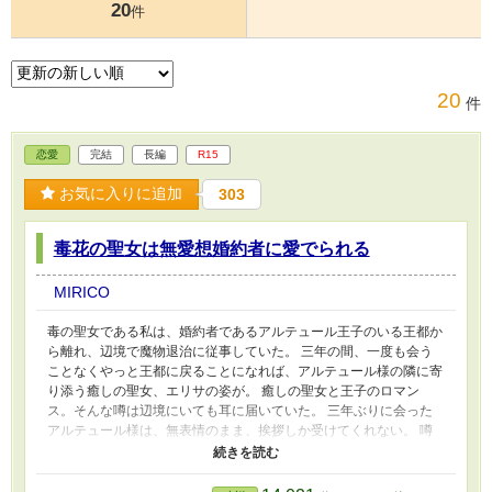
20
件
20
件
恋愛
完結
長編
R15
お気に入りに追加
303
毒花の聖女は無愛想婚約者に愛でられる
MIRICO
毒の聖女である私は、婚約者であるアルテュール王子のいる王都か
ら離れ、辺境で魔物退治に従事していた。 三年の間、一度も会う
ことなくやっと王都に戻ることになれば、アルテュール様の隣に寄
り添う癒しの聖女、エリサの姿が。 癒しの聖女と王子のロマン
ス。そんな噂は辺境にいても耳に届いていた。 三年ぶりに会った
アルテュール様は、無表情のまま、挨拶しか受けてくれない。 噂
通り、私を捨ててエリサを選んだのね。 辺境から帰ってきても、
私とアルテュール様との面会は未だない。 しかし、王の計らいで
アルテュール様に会うことになれば、私は感情が昂まったか、今ま