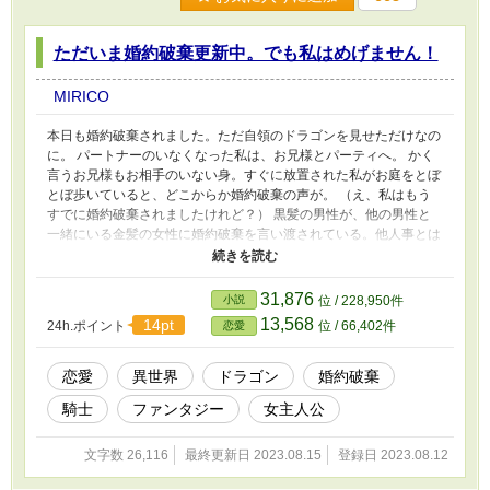
ただいま婚約破棄更新中。でも私はめげません！
MIRICO
本日も婚約破棄されました。ただ自領のドラゴンを見せただけなの
に。 パートナーのいなくなった私は、お兄様とパーティへ。 かく
言うお兄様もお相手のいない身。すぐに放置された私がお庭をとぼ
とぼ歩いていると、どこからか婚約破棄の声が。 （え、私はもう
すでに婚約破棄されましたけれど？） 黒髪の男性が、他の男性と
一緒にいる金髪の女性に婚約破棄を言い渡されている。他人事とは
思えません。 陰鬱だとか、日陰の騎士とか罵られていたので、気
を落とさずお互い頑張りましょうとお伝えしたけれど、あら、なん
だかとっても筋肉質で、剣を持つ肉刺に親近感を持ってしまいま
31,876
小説
位 / 228,950件
す。 恥ずかしながら、ぎゅっと握ってしまいました。 もう出会う
13,568
14pt
24h.ポイント
位 / 66,402件
恋愛
ことのない方と思っていましたが、元婚約者からいただいた夜会の
招待状を使って出掛けると、そこはなんだか怪しい場所で、けれ
ど、見覚えのあるカップルが。あら、お隣に座られたこの男性
恋愛
異世界
ドラゴン
婚約破棄
は……？ 小説家になろう様に掲載中です。
騎士
ファンタジー
女主人公
文字数 26,116
最終更新日 2023.08.15
登録日 2023.08.12