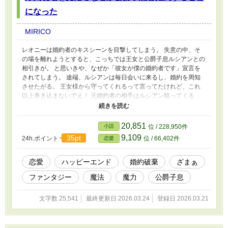
になった
MIRICO
レオニーは婚約者のキスシーンを目撃してしまう。 失意の中、そ
の場を離れようとすると、こっちでは王女と公爵子息ルシアンとの
相引きが。 と思いきや、なぜか「彼女が僕の婚約者です」宣言を
されてしまう。 途端、ルシアンは毎日会いに来るし、婚約を周知
させたがる。 王女様から守ってくれるって言ってたけれど、これ
以上巻き込まないでえ！ 元婚約者の相手はルシアン狙ってくる
し、王女もしつこいし、なのに、ルシアンといるとドキドキする。
けれど、そこに裏切り者の元婚約者が現れて……。 短いお話で
す。 他社サイト様掲載済み
20,851
小説
位 / 228,950件
9,109
35pt
24h.ポイント
位 / 66,402件
恋愛
恋愛
ハッピーエンド
婚約破棄
ざまぁ
ファンタジー
魔法
魔力
公爵子息
文字数 25,541
最終更新日 2026.03.24
登録日 2026.03.21