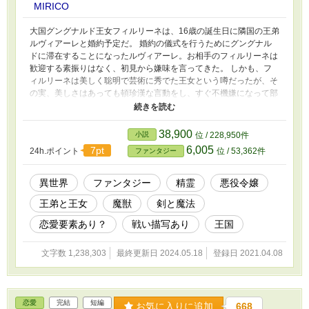
MIRICO
大国グングナルド王女フィルリーネは、16歳の誕生日に隣国の王弟
ルヴィアーレと婚約予定だ。 婚約の儀式を行うためにグングナル
ドに滞在することになったルヴィアーレ。お相手のフィルリーネは
歓迎する素振りはなく、初見から嫌味を言ってきた。 しかも、フ
ィルリーネは美しく聡明で芸術に秀でた王女という噂だったが、そ
の実、美しさはあっても頓珍漢な言動をし、すぐ不機嫌になって部
屋に引き籠もる勘違い王女だった。 対して、ルヴィアーレは噂通
り美青年で文武両道。魔導に長けた完璧な男。 二人の性格が合う
はずがない。フィルリーネは会うたび偉そうにして、おかしな言動
38,900
小説
位 / 228,950件
をしてくる。 しかし、そこに意味があるとは、ルヴィアーレも気
6,005
7pt
24h.ポイント
位 / 53,362件
ファンタジー
付かなかった。 言うべきではない内情をペラペラと喋ってくれれ
ばありがたい。ルヴィアーレは気楽な相手だと思っていたが、フィ
ルリーネの勘違いな行動がルヴィアーレに違和感を覚えさせる。
異世界
ファンタジー
精霊
悪役令嬢
彼女は本当に愚かで、何もできない、王に従順な王女なのだろう
王弟と王女
魔獣
剣と魔法
か？ 突然城に現れる魔獣。独裁者グングナルド王に粛清される者
たち。 精霊の恩恵を受けているこの世界。大国グングナルドでは
恋愛要素あり？
戦い描写あり
王国
精霊が減り始めていた。その原因が独裁を敷いている王だと、誰が
気付いているだろうか。 この国は異常だ。 そんな中、フィルリー
文字数 1,238,303
最終更新日 2024.05.18
登録日 2021.04.08
ネの引き籠もり部屋に入り込むことに成功し、ルヴィアーレは驚愕
した。 この部屋は、なんだ？ 念の為R15です。 更新不定期。修正
は誤字脱字等です。小説家になろう様で連載中。
恋愛
完結
短編
お気に入りに追加
668