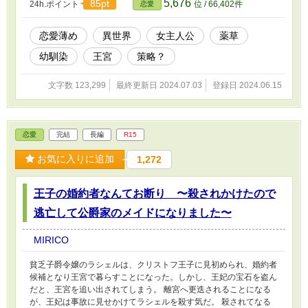
5,676
85pt
24h.ポイント
位 / 66,402件
恋愛
ら大人気と言われる人だった。 ブックマーク・いいね・ご感想
等、ありがとうございます。 お返事ネタバレになりそうなので、
申し訳ありませんが控えさせていただきます。 ちゃんと読んでお
恋愛薄め
異世界
女主人公
薬草
ります。ありがとうございます。
幼馴染
王宮
策略？
文字数 123,299
最終更新日 2024.07.03
登録日 2024.06.15
恋愛
完結
長編
R15
お気に入りに追加
1,272
王子の婚約者なんてお断り 〜殺されかけたので
逃亡して公爵家のメイドになりました〜
MIRICO
貧乏子爵令嬢のラシェルは、クリストフ王子に見初められ、婚約者
候補となり王宮で暮らすことになった。しかし、王妃の宝石を盗ん
だと、王宮を追い出されてしまう。 離宮へ更迭されることになる
が、王妃は事故に見せかけてラシェルを殺す気だ。 殺されてなる