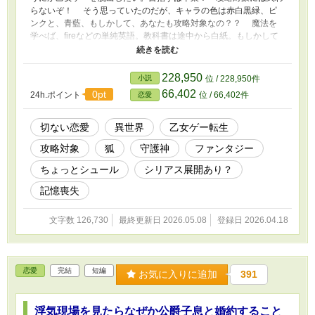
らないぞ！ そう思っていたのだが、キャラの色は赤白黒緑、ピ
ンクと、青藍、もしかして、あなたも攻略対象なの？？ 魔法を
学べば、fireなどの単純英語。教科書は途中から白紙。もしかして
この乙女ゲー、ベータ版？ バグが多すぎて、脱出できるのか不安
になる。乙女ゲーってリスポーンするんだっけ？ 命の危険なんて
ないって言ったの誰！？ この乙女ゲー、危険しかないんだけれ
228,950
小説
位 / 228,950件
ど！！
66,402
0pt
24h.ポイント
位 / 66,402件
恋愛
切ない恋愛
異世界
乙女ゲー転生
攻略対象
狐
守護神
ファンタジー
ちょっとシュール
シリアス展開あり？
記憶喪失
文字数 126,730
最終更新日 2026.05.08
登録日 2026.04.18
恋愛
完結
短編
お気に入りに追加
391
浮気現場を見たらなぜか公爵子息と婚約すること