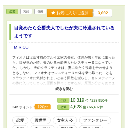
恋愛
完結
長編
お気に入りに追加
3,692
目覚めたら公爵夫人でしたが夫に冷遇されている
ようです
MIRICO
フィオナは没落寸前のブルイエ家の長女。体調が悪く早めに眠った
ら、目が覚めた時、夫のいる公爵夫人セレスティーヌになってい
た。 しかし、夫のクラウディオは、妻に冷たく視線を合わせよう
ともしない。 フィオナはセレスティーヌの体を乗っ取ったことを
クラウディオに気付かれまいと会う回数を減らし、セレスティーヌ
の体に入ってしまった原因を探そうとするが、原因が分からぬまま
セレスティーヌの姉の子がやってきて世話をすることに。 クラウ
ディオはいつもと違う様子のセレスティーヌが気になり始め
て……。 ざまあ系ではありません。恋愛中心でもないです。事件
10,319
小説
位 / 228,950件
中心軽く恋愛くらいです。 番外編は暗い話がありますので、苦手
4,628
120pt
24h.ポイント
位 / 66,402件
恋愛
な方はお気を付けください。 ご感想ありがとうございます！！ 誤
字脱字等もお知らせくださりありがとうございます。順次修正させ
ていただきます。 小説家になろう様に掲載済みです。
恋愛
異世界
女主人公
ファンタジー