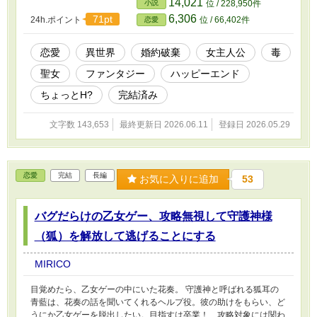
14,021
小説
位 / 228,950件
での想いが溢れるように口から出てきて、止められなくなってしま
6,306
71pt
24h.ポイント
位 / 66,402件
恋愛
った。 何かがおかしい。体は熱く、胸はドキドキして、見ればア
ルテュール様も私の顔を見ながら、頬を赤く染めている。 「ハン
カチで口元を覆ってください！ 窓を開けて！」 気付いたときに
恋愛
異世界
婚約破棄
女主人公
毒
はもう遅い。アルテュール様は「もう無理だ」と言って、私に覆い
聖女
ファンタジー
ハッピーエンド
被さった。 何が無理！？ 婚約破棄をするのか聞きにきたのに、
ここで何をするって！？ 仕込まれた催淫剤。これでは、まるで私
ちょっとH?
完結済み
が犯人のようではないか！！ ちょっと待って、私は犯人ではない
わよっ！？ 事後は何でもないように接しながら、「婚約破棄はし
文字数 143,653
最終更新日 2026.06.11
登録日 2026.05.29
ない」宣言。 なのにいつも通りエリサと一緒。無理に責任を取ろ
うとしなくていいのに。 エリサは私の実験にケチをつけてくる
し、アルテュール様の妹のクリスティナ王女は、過去の事件を根に
持って、ネチネチうるさいし。 私はもう、アルテュール様の考え
恋愛
完結
長編
ていることはわからない！ でも、私を毒の聖女として支えてくれ
お気に入りに追加
53
たことは、どうしても忘れられなくて。 いつまでこんな気持ちで
いなければならないの？ ご感想ありがとうございます。 誤字脱字
等もお知らせくださりありがとうございます。修正します。
バグだらけの乙女ゲー、攻略無視して守護神様
（狐）を解放して逃げることにする
MIRICO
目覚めたら、乙女ゲーの中にいた花奏。 守護神と呼ばれる狐耳の
青藍は、花奏の話を聞いてくれるヘルプ役。彼の助けをもらい、ど
うにか乙女ゲーを脱出したい。目指すは卒業！ 攻略対象には関わ