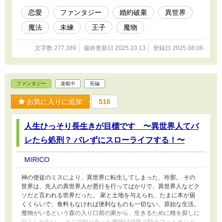
リエットは新しい生活を過ごすことになる。 そんな中、悪漢に襲
われそうになったアンリエットを助ける男がいた。その男がこの国
恋愛
ファンタジー
婚約破棄
異世界
の王子だとは。その上、王子のもとで働くことになり。 お気に入
魔法
未練
王子
魔物
り、ご感想等ありがとうございます。ネタバレ等ありますので、返
信控えさせていただく場合があります。 内容が恋愛よりファンタ
ジー多めになったので、ファンタジーに変更しました。 他社サイ
文字数 277,389
最終更新日 2025.10.13
登録日 2025.08.06
ト様投稿済み。
ファンタジー
連載中
長編
お気に入りに追加
516
人生ひっそり長生きが目標です 〜異世界人てバ
レたら処刑？ バレずにスローライフする！〜
MIRICO
神の使徒のミスにより、異世界に転生してしまった、玲那。 その
世界は、先人の異世界人が悪行を行ってばかりで、異世界人などク
ソだと言われる世界だった。 家と土地を与えられ、たまに本が届
くくらいで、食料もなければ便利なものも一切ない、原始な生活。
魔物がいるという森の入り口前の家から、生きるために糧を探しに