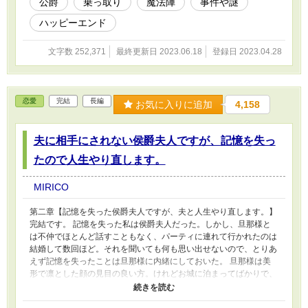
公爵
乗っ取り
魔法陣
事件や謎
ハッピーエンド
文字数 252,371
最終更新日 2023.06.18
登録日 2023.04.28
恋愛
完結
長編
お気に入りに追加
4,158
夫に相手にされない侯爵夫人ですが、記憶を失っ
たので人生やり直します。
MIRICO
第二章【記憶を失った侯爵夫人ですが、夫と人生やり直します。】
完結です。 記憶を失った私は侯爵夫人だった。しかし、旦那様と
は不仲でほとんど話すこともなく、パーティに連れて行かれたのは
結婚して数回ほど。それを聞いても何も思い出せないので、とりあ
えず記憶を失ったことは旦那様に内緒にしておいた。 旦那様は美
形で凛とした顔の見目の良い方。けれどお城に泊まってばかりで、
お屋敷にいてもほとんど顔を合わせない。いいんですよ、その間私
は自由にできますから。 屋敷の生活は楽しく旦那様がいなくても