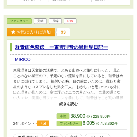
ファンタジー
完結
長編
R15
お気に入りに追加
93
群青雨色紫伝 ー東雲理音の異世界日記ー
MIRICO
東雲理音は天文部の活動で、とある山奥へと旅行に行った。 見た
ことのない星空の中、予定のない流星を目にしていると、理音はめ
まいに倒れてしまう。 気付いた時、目の前にいたのは、織姫と彦
星のようなコスプレをした男女二人。 おかしいと思いつつも外に
出た理音が見たのは、空に浮かぶ二つの月だった。 言葉の通じな
い人々や、美麗な男フォーエンを前にして、理音はそこが別の世界
だと気付く。 帰り道もわからないまま、広々とした庭が面した建
物に閉じ込められながらも、悪くもない待遇に理音は安心するが、
それが何のために行われているのかわからなかった。 言葉は理解
38,900
小説
位 / 228,950件
できないけれど、意思の疎通を図れるフォーエンに教えられながら
6,005
7pt
24h.ポイント
位 / 53,362件
ファンタジー
も、理音は少しずつ自分の状況を受け入れていく。 皇帝であるフ
ォーエンの隣に座して、理音はいつしかフォーエンの役に立てれば
と思い始めていた。 どこにいても、フォーエンのために何をすべ