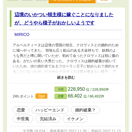
辺境のいかつい領主様に嫁ぐことになりました
が、どうやら様子がおかしいようです
MIRICO
アルベルティーヌは辺境の雪国の領主、クロヴィスとの婚約のため
に城へやってきた。 領地も広く鉱山のある大金持ちで、妖精のよ
うな男だと噂に聞いていたが、初めて会ったクロヴィスは頬に傷の
ある、がたいの良い大男だった。 クロヴィスは婚約破棄が続いて
いたため、姉の婚約者であるフローラン王子に勧められて婚約をす
ることになったが、どうやらクロヴィスは気が進まない様子。 ア
ルベルティーヌを何とか都に帰らせようとしているが、どうやら様
子がおかしい。 クロヴィスが大男だろうが、寒くて住みにくい土
地だろうが、ドラゴンがいようが気にしないアルベルティーヌだっ
228,950
小説
位 / 228,950件
たが、クロヴィスは秘密を持っていて……。 小説家になろう掲載
66,402
0pt
24h.ポイント
位 / 66,402件
恋愛
済みです。
恋愛
ハッピーエンド
婚約破棄？
中世風
完結済み
イケメン
文字数 28,024
最終更新日 2022.11.26
登録日 2022.11.23