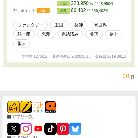
する剣士だった。 シェインに巻き込まれて数々の追っ手に追わ
228,950
小説
位 / 228,950件
れ、そうして再び美貌の男リングに出会い、ロンは隠されていた事
66,402
0pt
24h.ポイント
位 / 66,402件
恋愛
実を知る…。 小説家になろう様に掲載済みです。
ファンタジー
王国
薬師
異世界
騎士団
恋愛
完結済み
美形
剣士
獣人
文字数 127,622
最終更新日 2020.01.15
登録日 2019.08.13
20
件
アプリ一覧