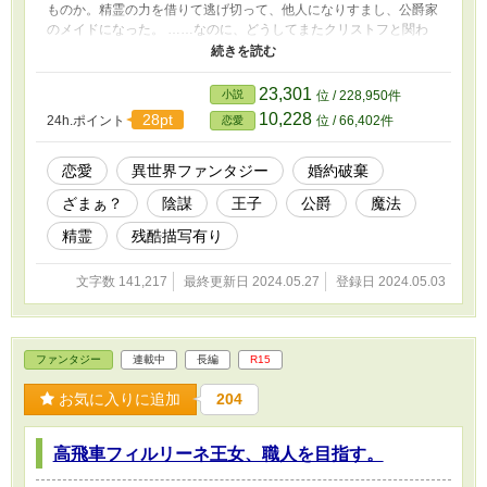
ものか。精霊の力を借りて逃げ切って、他人になりすまし、公爵家
のメイドになった。 ……なのに、どうしてまたクリストフと関わ
ることになるの！？ 若き公爵ヴァレリアンにラシェルだと気付か
れて、今度は公爵の婚約者！？ 勘弁してよ！ ご感想、ご指摘等
ありがとうございます。
23,301
小説
位 / 228,950件
10,228
28pt
24h.ポイント
位 / 66,402件
恋愛
恋愛
異世界ファンタジー
婚約破棄
ざまぁ？
陰謀
王子
公爵
魔法
精霊
残酷描写有り
文字数 141,217
最終更新日 2024.05.27
登録日 2024.05.03
ファンタジー
連載中
長編
R15
お気に入りに追加
204
高飛車フィルリーネ王女、職人を目指す。