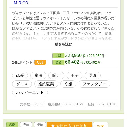
MIRICO
ヴィオレットはダレルノ王国第二王子ファビアンの婚約者。 ファ
ビアンと学院に通うヴィオレットだが、いつの間にか従属の呪いに
掛かり、幼い頃婚約したファビアンへ病的に付きまとっていた。
嫌がるファビアンには別の女が側にいる。その女にどれだけ罵った
のだろうか。 しかし、地方の貴族であるエディのおかげで、従属
の呪いは解けた。 『どうして私がファビアンにすがるような真似
をしなきゃいけないのよ！』 呪いを掛けた犯人は一体誰なのか。
呪いに気付いてくれたエディは、ヴィオレットに呪いを掛けた犯人
を一緒に探してくれる。 けれど、このエディもどこかおかしく
228,950
小説
位 / 228,950件
て。 犯人は何者なのか？ ヴィオレットの学院生活は一体どうなっ
66,402
0pt
24h.ポイント
位 / 66,402件
恋愛
てしまうのか！？ 小説家になろう様に掲載済みです。
恋愛
魔法
呪い
王子
学園
ざまぁ
婚約破棄
令嬢
ファンタジー
ハッピーエンド
文字数 117,338
最終更新日 2023.01.29
登録日 2023.01.20
恋愛
完結
長編
お気に入りに追加
262