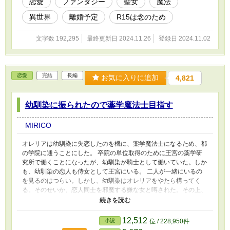
恋愛
ファンタジー
聖女
魔法
想等、ありがとうございます。誤字もお知らせくださりありがとう
異世界
離婚予定
R15は念のため
ございます。修正します。ご感想お返事ネタバレになりそうなので
控えさせていただきます。
文字数 192,295
最終更新日 2024.11.26
登録日 2024.11.02
恋愛
完結
長編
お気に入りに追加
4,821
幼馴染に振られたので薬学魔法士目指す
MIRICO
オレリアは幼馴染に失恋したのを機に、薬学魔法士になるため、都
の学院に通うことにした。 卒院の単位取得のために王宮の薬学研
究所で働くことになったが、幼馴染が騎士として働いていた。しか
も、幼馴染の恋人も侍女として王宮にいる。 二人が一緒にいるの
を見るのはつらい。しかし、幼馴染はオレリアをやたら構ってく
る。そのせいか、恋人同士を邪魔する嫌な女と噂された。その上、
オレリアが案内した植物園で、相手の子が怪我をしてしまい、殺そ
うとしたまで言われてしまう。 私は何もしていないのに。 そんな
オレリアを助けてくれたのは、ボサボサ頭と髭面の、薬学研究所の
12,512
小説
位 / 228,950件
局長。実は王の甥で、第二継承権を持った、美丈夫で、女性たちか