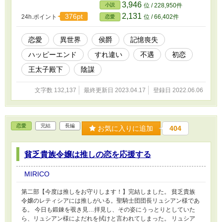
何の問題もなかったけれど、ある日突然パーティに同伴すること
3,946
小説
位 / 228,950件
に。 旦那様が「わたし」をどう思っているのか、記憶を失った私
2,131
376pt
24h.ポイント
位 / 66,402件
恋愛
にはどうでもいい。けれど、旦那様のお相手たちがやけに私に噛み
付いてくる。 記憶がないのだから、私は旦那様のことはどうでも
いいのよ？ それなのに、旦那様までもが私にかまってくる。旦那
恋愛
異世界
侯爵
記憶喪失
様は一体何がしたいのかしら…？ 小説家になろう様に掲載済みで
ハッピーエンド
すれ違い
不遇
初恋
す。
王太子殿下
陰謀
文字数 132,137
最終更新日 2023.04.17
登録日 2022.06.06
恋愛
完結
長編
お気に入りに追加
404
貧乏貴族令嬢は推しの恋を応援する
MIRICO
第二部【今度は推しをお守りします！】完結しました。 貧乏貴族
令嬢のレティシアには推しがいる。聖騎士団団長リュシアン様であ
る。 今日も鍛錬を覗き見…拝見し、その姿にうっとりとしていた
ら、リュシアン様によだれを拭けと言われてしまった。 リュシア