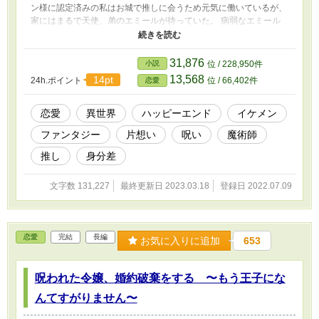
ン様に認定済みの私はお城で推しに会うため元気に働いているが、
家にはまるで天使、弟のエミールが待っていた。 病弱なエミール
のために父親が何かと物を買ってくるが、時折怪しげな品も混じっ
てくる。心が壊れている父親は効果も気にせず言われた通りに品を
買ってしまう。そのため貧乏になっていくのに、止めることができ
31,876
小説
位 / 228,950件
ない。 高利貸しの豪商への借金は膨らむばかり。けれどおかげで
13,568
14pt
24h.ポイント
位 / 66,402件
恋愛
呪いが掛かっているものは見るだけで気付くようになってしまっ
た。 そんな中、推しの推し、アナスタージア様がリュシアン様に
黒いモヤのかかる小箱を渡そうとするのを腕尽くで止めてしま
恋愛
異世界
ハッピーエンド
イケメン
い。。。 ただ推しを見るためだけに生きていた貧乏貴族令嬢の、
ファンタジー
片想い
呪い
魔術師
運命転換期がやってくる。 小説家になろう様に掲載済みです。
推し
身分差
文字数 131,227
最終更新日 2023.03.18
登録日 2022.07.09
恋愛
完結
長編
お気に入りに追加
653
呪われた令嬢、婚約破棄をする 〜もう王子にな
んてすがりません〜