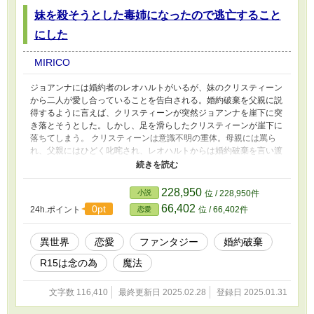
妹を殺そうとした毒姉になったので逃亡すること
にした
MIRICO
ジョアンナには婚約者のレオハルトがいるが、妹のクリスティーン
から二人が愛し合っていることを告白される。婚約破棄を父親に説
得するように言えば、クリスティーンが突然ジョアンナを崖下に突
き落とそうとした。しかし、足を滑らしたクリスティーンが崖下に
落ちてしまう。 クリスティーンは意識不明の重体。母親には罵ら
れ、父親にはひどく叱咤され、レオハルトからは婚約破棄を言い渡
された。 何も悪いことなどしていないのに。嘆いていても、誰も
助けてなどくれない。話すら聞いてもらえない。 すべてジョアン
ナのせいされ、妹を殺そうとしたと噂された。失意の中、嘆いてい
228,950
小説
位 / 228,950件
ても報われることはないと知り、ジョアンナは家出を決意する。
66,402
0pt
24h.ポイント
位 / 66,402件
恋愛
住み込みで働く中、知り合った高位貴族のアルヴェールに会う機会
が増え、惹かれていくが……。
異世界
恋愛
ファンタジー
婚約破棄
R15は念の為
魔法
文字数 116,410
最終更新日 2025.02.28
登録日 2025.01.31