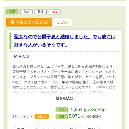
恋愛
完結
長編
R15
お気に入りに追加
2,159
聖女なので公爵子息と結婚しました。でも彼には
好きな人がいるそうです。
MIRICO
癒しの力を持つ聖女、エヴリーヌ。彼女は聖女の嫁ぎ制度により、
公爵子息であるカリス・ヴォルテールに嫁ぐことになった。しかし
カリスは、ブラシェーロ公爵子息に嫁ぐ聖女、アティを愛していた
のだ。 カリスはエヴリーヌに二年後の離婚を願う。王の命令で結
婚することになったが、愛する人がいるためエヴリーヌを幸せにで
きないからだ。 勝手に決められた結婚なのに、二年で離
婚！？ アティを愛していても、他の公爵子息の妻となったアテ
ィと結婚するわけにもいかない。離婚した後は独身のまま、後継者
も親戚の子に渡すことを辞さない。そんなカリスの切実な純情の前
15,864
小説
位 / 228,950件
に、エヴリーヌは二年後の離婚を承諾した。 なんてやつ。そうは
7,071
56pt
24h.ポイント
位 / 66,402件
恋愛
思ったけれど、カリスは心優しく、二年後の離婚が決まってもエヴ
リーヌを蔑ろにしない、誠実な男だった。 やめて、優しくしない
で。私が好きになっちゃうから！！ ブックマーク・いいね・ご感