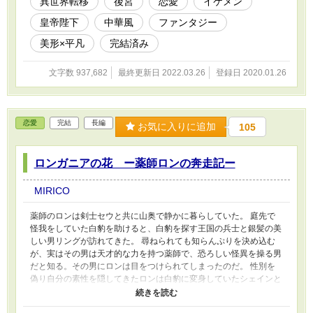
異世界転移
後宮
恋愛
イケメン
きか考えながら、理音は動き出す。 小説家になろう様に掲載済み
皇帝陛下
中華風
ファンタジー
です。
美形×平凡
完結済み
文字数 937,682
最終更新日 2022.03.26
登録日 2020.01.26
恋愛
完結
長編
お気に入りに追加
105
ロンガニアの花 ー薬師ロンの奔走記ー
MIRICO
薬師のロンは剣士セウと共に山奥で静かに暮らしていた。 庭先で
怪我をしていた白豹を助けると、白豹を探す王国の兵士と銀髪の美
しい男リングが訪れてきた。 尋ねられても知らんぷりを決め込む
が、実はその男は天才的な力を持つ薬師で、恐ろしい怪異を操る男
だと知る。その男にロンは目をつけられてしまったのだ。 性別を
偽り自分の素性を隠してきたロンは白豹に変身していたシェインと
言う男と、王都エンリルへ行動を共にすることを決めた。しかし、
王都の兵士から追われているシェインも、王都の大聖騎士団に所属