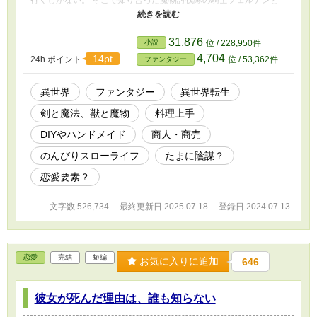
行くしかない。 そこで知り合った魔物討伐隊の騎士フェルナンと
オレード。村人たちに親切にしてもらいながら、スローライフを満
喫する。 しかし、討伐隊は村人に避けられていて、なにやら不穏
な雰囲気があった。それがまさか、先人の異世界人のせいだったと
31,876
小説
位 / 228,950件
は。 チートなんてない。魔法を持っている人がいるのに、使えな
4,704
14pt
24h.ポイント
位 / 53,362件
ファンタジー
い。ツルから草履を作り、草から糸を作り、服を作る。土を耕し
て、なんでも植える。お金がないなら、作るしかない。材料は、森
の中にある！ しかも、物作りのためのサバイバルも必要！？ 原始
異世界
ファンタジー
異世界転生
なスローライフなんて、体力がなけりゃ、やってられない。 生き
剣と魔法、獣と魔物
料理上手
ていくために、前世の知識と、使徒が持ってくる本で、なんとかす
る！ ただ、異世界人とバレるわけにはいかない。処刑されてしま
DIYやハンドメイド
商人・商売
うかもしれない。 なのに、城の領主息子に目を付けられたと思っ
たら、今度は偉い神官、果ては王子まで。よくわからないことに巻
のんびりスローライフ
たまに陰謀？
き込まないでくれ！ 人生ひっそり、長生きが目標。玲那の体力自
恋愛要素？
慢のスローライフが始まる。 いや、本当にスローライフなの
か？？ 趣味にふってる話なので、ゆっくりのんびり連載していく
予定です。 第二部終了です。第三部開始まで少々お待ちくださ
文字数 526,734
最終更新日 2025.07.18
登録日 2024.07.13
い。 他社サイト様投稿中 タイトル改めました。 ご感想ありがと
うございます！ ネタバレ等ありますので、返信控えさせていただ
く場合があります。
恋愛
完結
短編
お気に入りに追加
646
彼女が死んだ理由は、誰も知らない