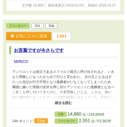
文字数 19,909
最終更新日 2026.02.09
登録日 2026.02.07
ファンタジー
完結
長編
お気に入りに追加
1,521
お言葉ですが今さらです
MIRICO
アンリエットは祖父であるスファルツ国王に呼び出されると、いき
なり用無しになったから出て行けと言われた。 次の王となるはず
だった伯父が行方不明となり後継者がいなくなってしまったため、
隣国に嫁いだ母親の反対を押し切りアンリエットに後継者となるべ
く多くを押し付けてきたのに、今更用無しだとは。 しかも、幼い
頃に婚約者となったエダンとの婚約破棄も決まっていた。呆然とし
たアンリエットの後ろで、エダンが女性をエスコートしてやってき
た。 アンリエットに継承権がなくなり用無しになれば、エダンに
利などない。あれだけ早く結婚したいと言っていたのに、本物の王
14,860
小説
位 / 228,950件
女が見つかれば、アンリエットとの婚約など簡単に解消してしまう
2,551
63pt
24h.ポイント
位 / 53,362件
ファンタジー
のだ。 失意の中、アンリエットは一人両親のいる国に戻り、アン