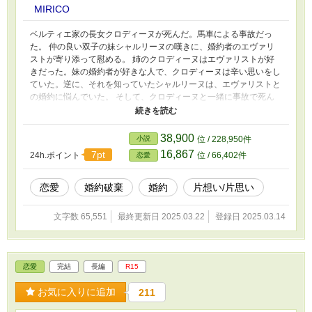
MIRICO
ベルティエ家の長女クロディーヌが死んだ。馬車による事故だっ
た。 仲の良い双子の妹シャルリーヌの嘆きに、婚約者のエヴァリ
ストが寄り添って慰める。 姉のクロディーヌはエヴァリストが好
きだった。妹の婚約者が好きな人で、クロディーヌは辛い思いをし
ていた。逆に、それを知っていたシャルリーヌは、エヴァリストと
の婚約に悩んでいた。 そして、クロディーヌと一緒に事故で死ん
だのが、シャルリーヌが好きだった騎士のコンラッドだった。 シ
ャルリーヌは大切な姉と好きな人を同時に失ったのだ。 クロディ
ーヌは別の男と婚約していた。その男との婚約も相手の浮気で破棄
38,900
小説
位 / 228,950件
された。好きな人が妹の婚約者になり、自身は婚約破棄されて、も
16,867
7pt
24h.ポイント
位 / 66,402件
恋愛
う結婚はしないだろうと言っていたクロディーヌ。 騎士のコンラ
ッドはシャルリーヌが好きだった。シャルリーヌの婚約が決まり落
胆していた。 馬車を操っていたのはそのコンラッドだ。 だから二
恋愛
婚約破棄
婚約
片想い/片思い
人は死んだのか。 なぜ事故は起きたのか。どうしてクロディーヌ
は死んだのか。 本当に事故だったのか、それとも自殺だったの
文字数 65,551
最終更新日 2025.03.22
登録日 2025.03.14
か。 墓の前で、シャルリーヌは涙する。 どうしてこんなことが起
きたのだろう。 メイドのアビーは、事件が起きる前のことを思い
出していた。
恋愛
完結
長編
R15
お気に入りに追加
211