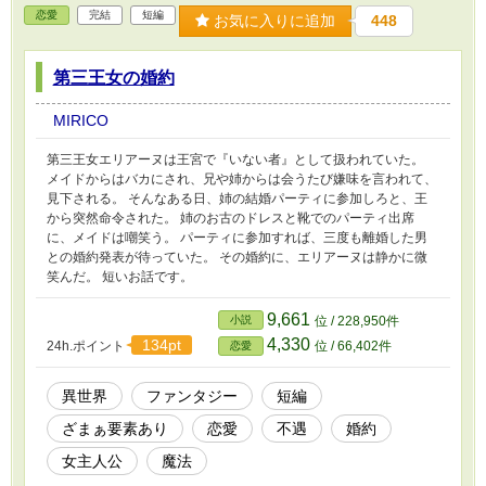
恋愛
完結
短編
お気に入りに追加
448
第三王女の婚約
MIRICO
第三王女エリアーヌは王宮で『いない者』として扱われていた。
メイドからはバカにされ、兄や姉からは会うたび嫌味を言われて、
見下される。 そんなある日、姉の結婚パーティに参加しろと、王
から突然命令された。 姉のお古のドレスと靴でのパーティ出席
に、メイドは嘲笑う。 パーティに参加すれば、三度も離婚した男
との婚約発表が待っていた。 その婚約に、エリアーヌは静かに微
笑んだ。 短いお話です。
9,661
小説
位 / 228,950件
4,330
134pt
24h.ポイント
位 / 66,402件
恋愛
異世界
ファンタジー
短編
ざまぁ要素あり
恋愛
不遇
婚約
女主人公
魔法