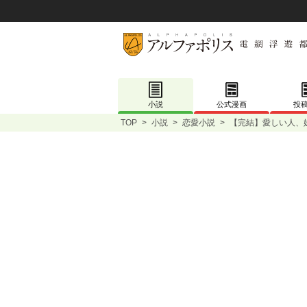
小説
公式漫画
投
TOP
>
小説
>
恋愛小説
>
【完結】愛しい人、