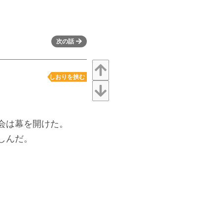
次の話
しおりを挟む
会は幕を開けた。
しんだ。