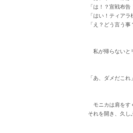
「は！？宣戦布告
「はい！ティアラ
「え？どう言う事
私が帰らないとリ
「あ、ダメだこれ
モニカは肩をすく
それを開き、久し