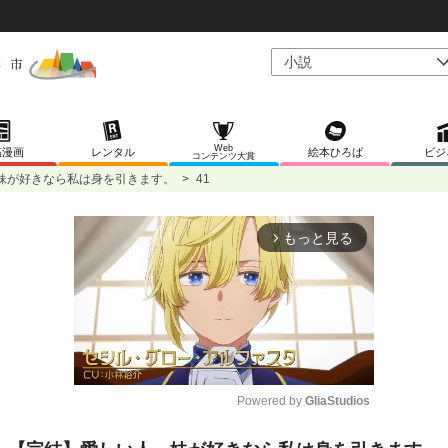
Web
稿漫画
レンタル
絵本ひろば
ビジ
コンテンツ大賞
妹が好きなら私は身を引きます。
>
41
もっと見る
arrow_forward_ios
Powered by 
GliaStudios