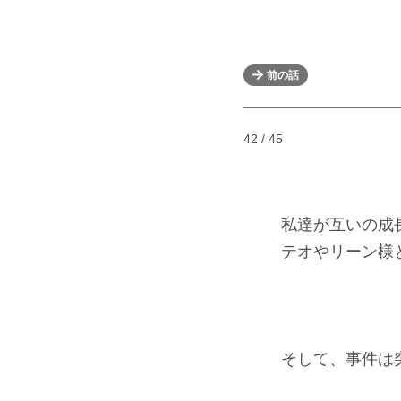
前の話
42 / 45
私達が互いの成長
テオやリーン様と
そして、事件は