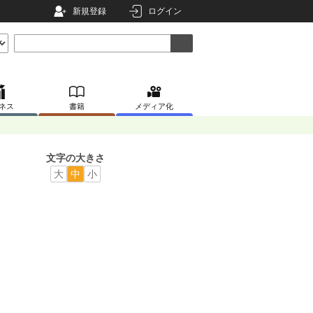
新規登録
ログイン
ネス
書籍
メディア化
文字の大きさ
大
中
小