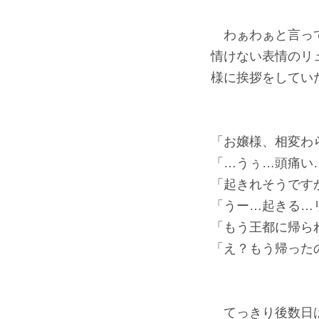
わぁわぁと言って
情けない表情のリ
様に挨拶をしてい
「お嬢様、相変わ
「…うぅ…頭痛い
「起きれそうです
「うー…起きる…
「もう王都に帰ら
「え？もう帰った
てっきり後数日は