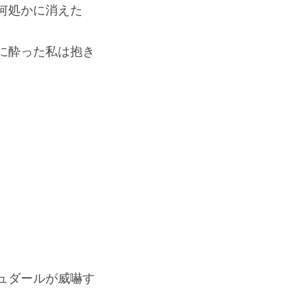
何処かに消えた
に酔った私は抱き
ュダールが威嚇す