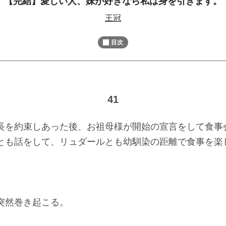
【完結】愛しい人、妹が好きなら私は身を引きます。
M
王冠
u
t
目次
e
41
を約束しあった後、お祖母様が開始の宣言をして食事
も話をして、リュダールとも幼馴染の距離で食事を楽
突然巻き起こる。