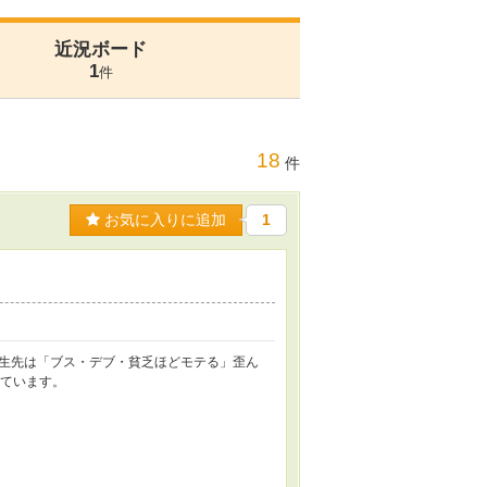
近況ボード
1
件
18
件
お気に入りに追加
1
生先は「ブス・デブ・貧乏ほどモテる」歪ん
しています。