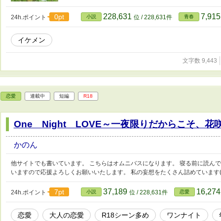
228,631
7,91
0pt
24h.ポイント
小説
位 / 228,631件
青春
イケメン
文字数 9,443
恋愛
連載中
短編
R18
One Night LOVE～一夜限りだからこそ、
かのん
他サイトでも書いています。 こちらはオムニバスになります。 寝る前に読ん
いますので応援よろしくお願いいたします。 私の妄想をたくさん詰めています( 
37,189
16,27
7pt
24h.ポイント
小説
位 / 228,631件
恋愛
恋愛
大人の恋愛
R18シーン多め
ワンナイト