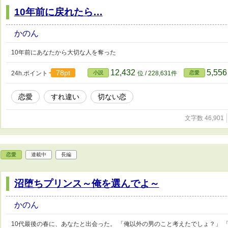
10年前に戻れたら…
かのん
10年前にあなたから大切な人を奪った
12,432
5,55
78pt
24h.ポイント
小説
位 / 228,631件
恋愛
恋愛
すれ違い
切ない恋
文字数 46,901
恋愛
連載中
長編
沼堕ちプリンス～俺を選んでよ～
かのん
10代最後の春に、あなたと出会った。 「俺以外の男のこと考えたでしょ？」 「