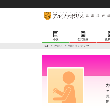
小説
公式漫画
投
TOP
>
かのん
>
Webコンテンツ
エ
思
開