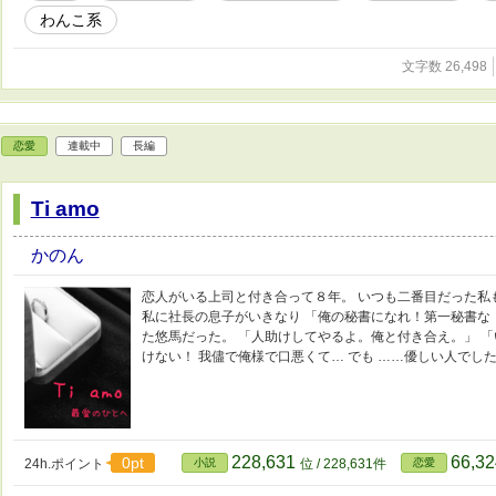
わんこ系
文字数 26,498
恋愛
連載中
長編
Ti amo
かのん
恋人がいる上司と付き合って８年。 いつも二番目だった私
私に社長の息子がいきなり 「俺の秘書になれ！第一秘書な
た悠馬だった。 「人助けしてやるよ。俺と付き合え。」 
けない！ 我儘で俺様で口悪くて… でも ……優しい人でし
228,631
66,3
0pt
24h.ポイント
小説
位 / 228,631件
恋愛