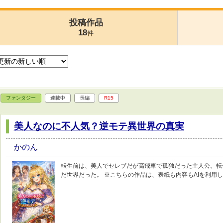
投稿作品
18
件
ファンタジー
連載中
長編
R15
美人なのに不人気？逆モテ異世界の真実
かのん
転生前は、美人でセレブだが高飛車で孤独だった主人公。転
だ世界だった。 ※こちらの作品は、表紙も内容もAIを利用