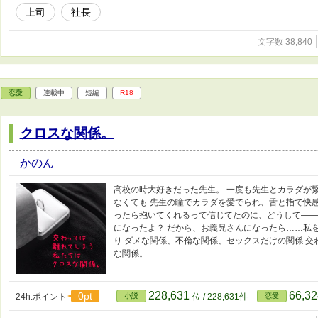
上司
社長
文字数 38,840
恋愛
連載中
短編
R18
クロスな関係。
かのん
高校の時大好きだった先生。 一度も先生とカラダが
なくても 先生の瞳でカラダを愛でられ、舌と指で快
ったら抱いてくれるって信じてたのに、どうして――
になったよ？ だから、お義兄さんになったら……私
り ダメな関係、不倫な関係、セックスだけの関係 交
な関係。
228,631
66,3
0pt
24h.ポイント
小説
位 / 228,631件
恋愛