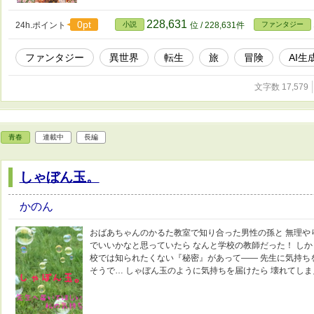
228,631
0pt
24h.ポイント
小説
位 / 228,631件
ファンタジー
ファンタジー
異世界
転生
旅
冒険
AI生
文字数 17,579
青春
連載中
長編
しゃぼん玉。
かのん
おばあちゃんのかるた教室で知り合った男性の孫と 無理や
でいいかなと思っていたら なんと学校の教師だった！ し
校では知られたくない『秘密』があって―― 先生に気持ち
そうで… しゃぼん玉のように気持ちを届けたら 壊れてし