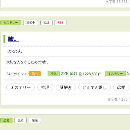
文字数 33,361
ミステリー
連載中
短編
R18
嘘。
かのん
大切な人を守るための“嘘”。
228,631
5
0pt
24h.ポイント
小説
位 / 228,631件
ミステリー
ミステリー
推理
謎解き
どんでん返し
恋愛
文字数 4,975
恋愛
完結
短編