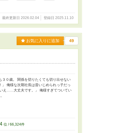
最終更新日 2026.02.04
登録日 2025.11.10
お気に入りに追加
49
も３０歳。 関係を切りたくても切り出せない
！」 俺様な次期社長は昔いじめられっ子だっ
「いえ……大丈夫です。」 俺様すぎてついてい
た。
24
位 / 66,324件