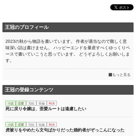
王冠のプロフィール
2023の秋から物語を書いています。 作者が適当なので難しく意
味深い話は書けません。 ハッピーエンドを量産すべくゆっくりペ
ースで書いていこうと思っています。 どうぞよろしくお願いしま
す。
もっと見る
王冠の登録コンテンツ
小説
恋愛
完結
長編
R18
死に戻り令嬢は、歪愛ルートは遠慮したい
小説
恋愛
完結
短編
R18
虎被りをやめたら文句ばかりだった婚約者がぞっこんになった