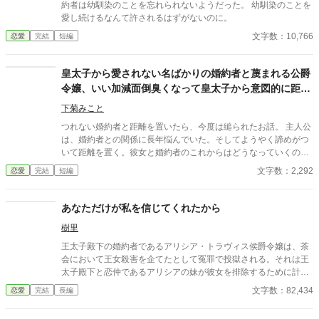
約者は幼馴染のことを忘れられないようだった。 幼馴染のことを
愛し続けるなんて許されるはずがないのに。
文字数：10,766
恋愛
完結
短編
皇太子から愛されない名ばかりの婚約者と蔑まれる公爵
令嬢、いい加減面倒臭くなって皇太子から意図的に距離
をとったらあっちから迫ってきた。なんで？
下菊みこと
つれない婚約者と距離を置いたら、今度は縋られたお話。 主人公
は、婚約者との関係に長年悩んでいた。そしてようやく諦めがつ
いて距離を置く。彼女と婚約者のこれからはどうなっていくのだ
ろうか。 小説家になろう様でも投稿しています。
文字数：2,292
恋愛
完結
短編
あなただけが私を信じてくれたから
樹里
王太子殿下の婚約者であるアリシア・トラヴィス侯爵令嬢は、茶
会において王女殺害を企てたとして冤罪で投獄される。それは王
太子殿下と恋仲であるアリシアの妹が彼女を排除するために計画
した犯行だと思われた。 一方、自分を信じてくれるシメオン・バ
文字数：82,434
恋愛
完結
長編
ーナード卿の調査の甲斐もなく、アリシアは結局そのまま断罪さ
れてしまう。 しかし彼女が次に目を覚ますと、茶会の日に戻って