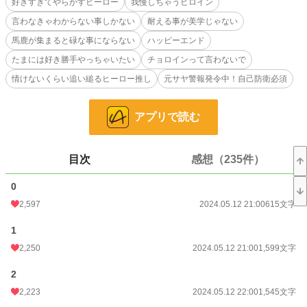
好きすぎてやらかすヒーロー
我慢しちゃうヒロイン
言わなきゃわからない事しかない
耐える事が美学じゃない
ゆるふわ設定につき、我慢がならない場合はそっとページをお閉じ下さい。
馬鹿が集まると碌な事にならない
ハッピーエンド
たまには好き勝手やっちゃいたい
チョロインって言わないで
情けないくらい追い縋るヒーロー推し
元サヤ警報発令中！自己防衛必須
小説
606 位 / 228,863 件
恋愛
357 位 / 66,381 件
アプリで読む
お気に入り
3,907
目次
感想（235件）
24h.ポイント
2,172 pt
文字数
0
84,759
2,597
2024.05.12 21:00
615文字
更新日時
2024.08.11 20:00
1
初回公開日時
2024.05.12 21:00
2,250
2024.05.12 21:00
1,599文字
初回完結日時
2024.05.22 22:44
2
週間ポイント
36,511 pt (237 位)
2,223
2024.05.12 22:00
1,545文字
月間ポイント
54,929 pt (790 位)