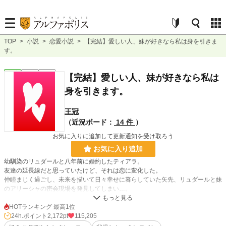
TOP
>
小説
>
恋愛小説
>
【完結】愛しい人、妹が好きなら私は身を引きま
す。
恋愛
完結
短編
【完結】愛しい人、妹が好きなら私は
身を引きます。
王冠
（近況ボード：
14 件
）
お気に入りに追加して更新通知を受け取ろう
お気に入り追加
幼馴染のリュダールと八年前に婚約したティアラ。
友達の延長線だと思っていたけど、それは恋に変化した。
仲睦まじく過ごし、未来を描いて日々幸せに暮らしていた矢先、リュダールと妹
のアリーシャの密会現場を発見してしまい…。
HOTランキング 最高1位
書きながらなので、亀更新です。
24h.ポイント
2,172pt
115,205
どうにか完結に持って行きたい。