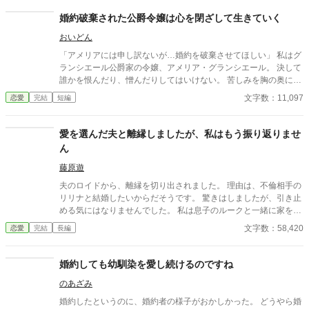
婚約破棄された公爵令嬢は心を閉ざして生きていく
おいどん
「アメリアには申し訳ないが…婚約を破棄させてほしい」 私はグ
ランシエール公爵家の令嬢、アメリア・グランシエール。 決して
誰かを恨んだり、憎んだりしてはいけない。 苦しみを胸の奥に閉
じ込めて生きるアメリアの前に、元婚約者の従兄、レオナールが
文字数：11,097
恋愛
完結
短編
現れる。 「俺は、アメリアの味方だ」 「では、残された私は何の
ためにいるのですか！？」
愛を選んだ夫と離縁しましたが、私はもう振り返りませ
ん
藤原遊
夫のロイドから、離縁を切り出されました。 理由は、不倫相手の
リリナと結婚したいからだそうです。 驚きはしましたが、引き止
める気にはなりませんでした。 私は息子のルークと一緒に家を出
ることにします。 ちょうど、ルークが新しく宿屋を始める準備を
文字数：58,420
恋愛
完結
長編
していたところでした。 あの宿を実際に回していたのは、私たち
です。 それを手放して、どうなるのか。 新しい宿での生活と、元
の宿の変化を見ながら、 私は自分の選択を確かめていきます。
婚約しても幼馴染を愛し続けるのですね
のあざみ
婚約したというのに、婚約者の様子がおかしかった。 どうやら婚