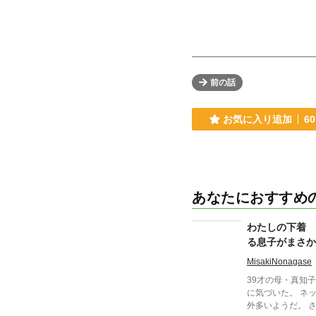
前の話
お気に入り追加
60
あなたにおすすめ
わたしの下着 
る息子がまさか
MisakiNonagase
39才の母・真知
に気づいた。 ネ
外多いようだ。 さて、真知子は息子を問い詰める？ そ