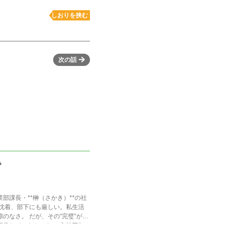
しおりを挟む
次の話
で
部課長・**榊（さかき）**の社
静沈着、部下にも厳しい。私生活
のなさ。 だが、その“完璧”が崩
ていなかった。 入社三年