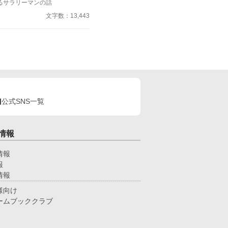
るサラリーマンの話
に、彼を破綻から救った「沈黙の
じ取ることでしょう。 これ
文字数：13,443
赦しについての物語です。また、
過去を背負いながら、他者の無償
前を向けるようになる過程である
最も深く現れるのは、時に何も言
、静かにしかし確かに伝える物語
ってください。
公式SNS一覧
情報
情報
報
情報
様向け
ームブッククラブ