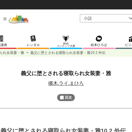
Web
稿漫画
レンタル
絵本ひろば
ビジ
コンテンツ大賞
られ女装妻・雅
>
義父に堕とされる寝取られ女装妻・雅10 2 外伝
義父に堕とされる寝取られ女装妻・雅
L
/
U
o
n
梛木.ライ.まひろ
a
m
d
u
e
t
d
目次
e
:
1
0
0
.
0
0
%
義父に堕とされる寝取られ女装妻・雅10 2 外伝