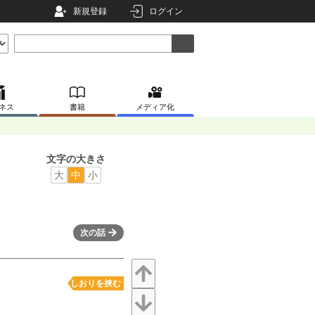
新規登録
ログイン
ネス
書籍
メディア化
文字の大きさ
大
中
小
次の話
しおりを挟む