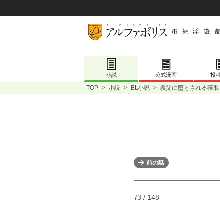
小説
公式漫画
投
TOP
>
小説
>
BL小説
>
義父に堕とされる寝取
前の話
73 / 148