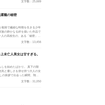
文字数：25,689
部下。 真面目だが強気で、どこ
る青年。 ある夜、取引先とのト
残ったオフィスで、 篠原は上司
洗濯籠の秘密
やかな口調を崩した。「……そん
んですね」 疲労で僅かに緩んだ
見逃さず、篠原はデスク越しに距
う複雑で繊細な時期を生きる少年
なくていいですよ。俺の前では、
家族の静かなる絆を描いた作品で
イを掴む。 引き寄せられた瞬
て崩れた。 拒むことも、許すこ
過程で誰もが抱くかもしれない戸
“部下”の手によって、ひとつずつ
文字数：13,456
れらを包み込む家族の無言の理解
支配され、触れられるたびに、自
快楽を知る。それは、上司として
ぼる形で展開されます。そこで明
、逃れられないほどに深い。 だ
年上未亡人美女は甘すぎる。
つて母親の下着に対して抱いた抑
るのは、ただの欲望ではなかっ
に伴う一連の行為です。それは彼
榊だけを見つめ続けてきた、静か
る過去の断片であり、深い恥ずか
前から思ってたんです。 あなた
らしを始めたばかり。 真下の階
、この物語の核
ころ、きっと綺麗だろうなって」
色気と優しさを併せ持つ大人の女
にはありません。むしろ、その行
男が、 支配されることで初め
越しの挨拶で出会った瞬間、翔太
」の母親が、なぜ一言も問い詰め
しまう――。 上司と部下、立場も
 偶然にもアルバイト先のスーパ
文字数：31,050
静かに見守り続けたのか——とい
うオフィスの夜。 秘密の扉を開
太をすぐに採用し、温かく仕事を
そこには、親子という関係を超え
。 快楽に溺れるその瞬間まで、
。 ある日の仕事帰り、ふたりで
葉にされない優しさが横たわって
れとも救いか。 ――これは、ひ
――そして気づけば紗夜の部屋で
名の支配に沈んでいく物語。
親密に。 優しくて穏やかで――
くまで颯真の内省的な視点から丁
翔太の心は揺れていく。 大人の
読者は、主人公の痛みと恥ずかし
っぴり刺激的な同居生活（？）が