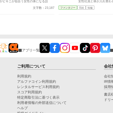
がビキニが似合う女性の体になる話
女性社員と体が入れ替わ
さを共有しながら、同時
はじまる。
救済」の重みと温かさを感
文字数：23,187
ファンタジー
完結
短編
は、一つの過ちと、その
成長とは時に恥ずかしい
の寛容さによって初めて
こと、そして家族の愛が
わない瞬間であることを
です。 どうか、登場人物たちの静かなる心の襞に寄り添
いながら、ページをめく
アプリ一覧
ご利用について
会社
利用規約
会社
アルファコイン利用規約
IR情
レンタルサービス利用規約
採用
スコア利用規約
書店
特定商取引法に基づく表示
ドリ
利用者情報の外部送信について
ヘルプ