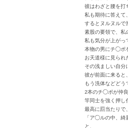
彼はわざと腰を打
私も期待に答えて
するとヌルヌルで
素股の要領で、私
私も気分が上がっ
本物の男にチ◯ポ
お天道様に見られ
その浅ましい自分
彼が前面に来ると
もう洗体などどう
2本のチ◯ポが仲
竿同士を強く押し
最高に罰当たりで
「ア◯ルの中、綺
と、