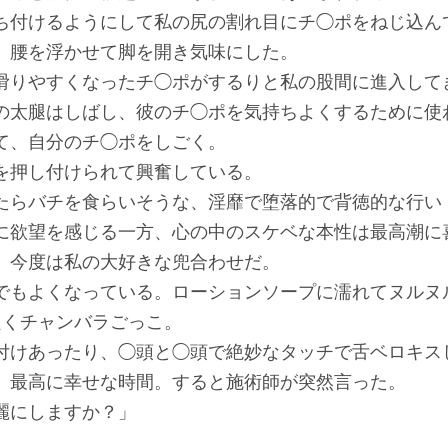
ち付けるようにして私の尻の割れ目にチ◯ポをねじ込ん
、腰を浮かせて脚を開き気味にした。
滑りやすくなったチ◯ポがするりと私の股間に進入して
の太腿はしばし、彼のチ◯ポを気持ちよくするために使
て、自分のチ◯ポをしごく。
を押し付けられて興奮している。
たらバチを食らいそうな、淫靡で堕落的で背徳的な行い
に欲望を感じる一方、心の中のスケベな本性は最高潮に
、今度は私の大好きな兜合わせだ。
でもよくなっている。ローションソープに濡れてヌルヌ
良くチャンバラごっこ。
付けあったり、◯頭と◯頭で絶妙なタッチで舌ベロキス
、最高に幸せな時間。すると施術師が突然言った。
麗にしますか？」