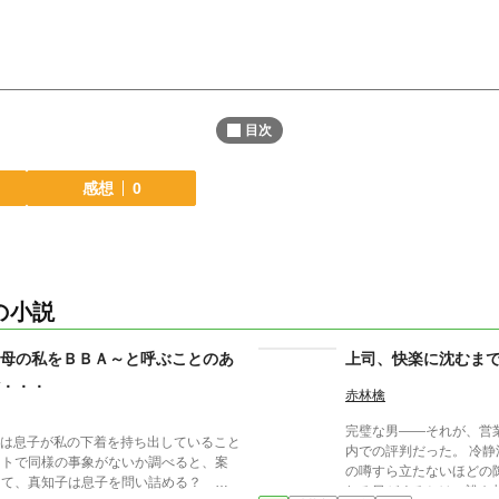
目次
感想
0
の小説
母の私をＢＢＡ～と呼ぶことのあ
上司、快楽に沈むま
．．．
赤林檎
完璧な男――それが、営業
子は息子が私の下着を持ち出していること
内での評判だった。 冷
ットで同様の事象がないか調べると、案
の噂すら立たないほどの隙
れる日がくるとは、誰も想像し