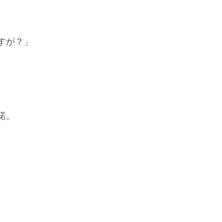
すが？」
諾。