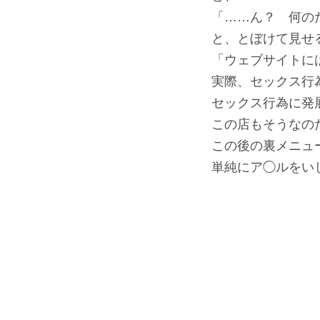
「……ん？ 何の
と、とぼけて見せ
「ウェブサイトに
実際、セックス行
セックス行為に発
この店もそうなの
この後の裏メニュ
単純にア◯ルをい