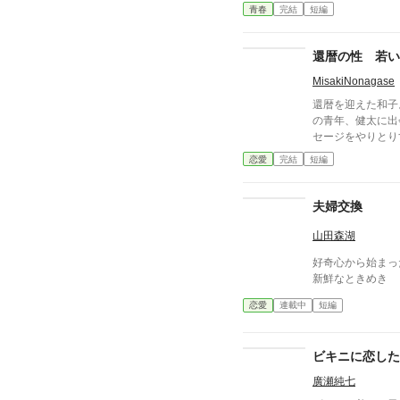
れとも気づかないふりを
青春
完結
短編
伝も綴りました。
還暦の性 若い
MisakiNonagase
還暦を迎えた和子
の青年、健太に出
セージをやりとり
れていた恋心に花
恋愛
完結
短編
年の恋模様。 そ
夫婦交換
山田森湖
好奇心から始まっ
新鮮なときめき
恋愛
連載中
短編
ビキニに恋した
廣瀬純七