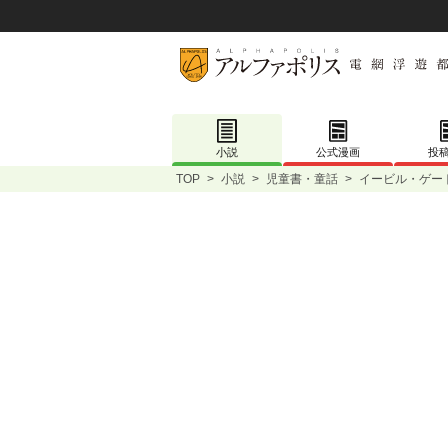
小説
公式漫画
投
TOP
>
小説
>
児童書・童話
>
イービル・ゲー