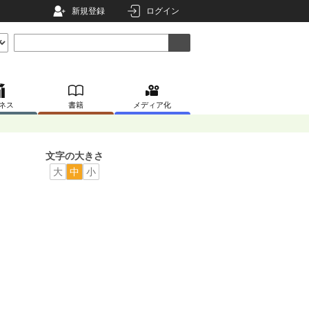
新規登録
ログイン
ネス
書籍
メディア化
文字の大きさ
大
中
小