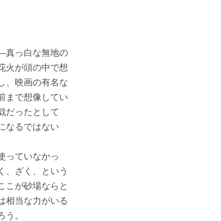
―真っ白な無地の
花火が頭の中で想
し、映画の有名な
前まで想像してい
戯だったとして
になるではない
使っていなかっ
く、ざく、という
ここが砂場ならと
は相当な力がいる
ろう。