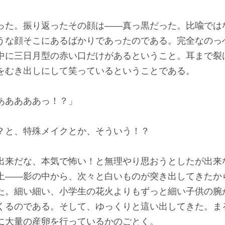
た。振り返ったその顔は――真っ黒だった。比喩では
うな顔そこにあるばかりであったのである。完全なのっ
中に三日月型の赤い口だけがあるということ。耳まで裂
をむき出しにして笑っているということである。
あああああっ！？」
？と、特殊メイクとか、そういう！？
来だな、本気で怖い！と無理やり思おうとしたが出来
土――影の中から、次々と白いものが突き出してきたか
。細い細い、小学生の花火よりもずっと細い子供の腕
くるのである。そして、ゆっくりと這い出してきた。ま
に大量の産卵を行っているかのごとく。