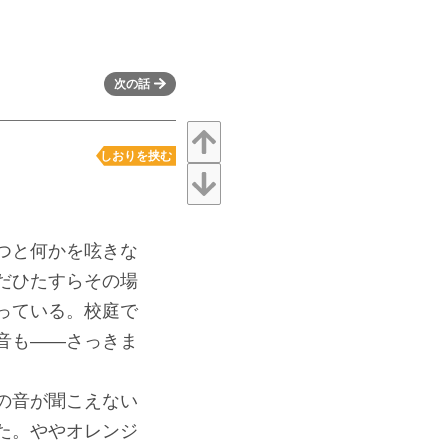
次の話
しおりを挟む
つと何かを呟きな
だひたすらその場
っている。校庭で
音も――さっきま
の音が聞こえない
た。ややオレンジ