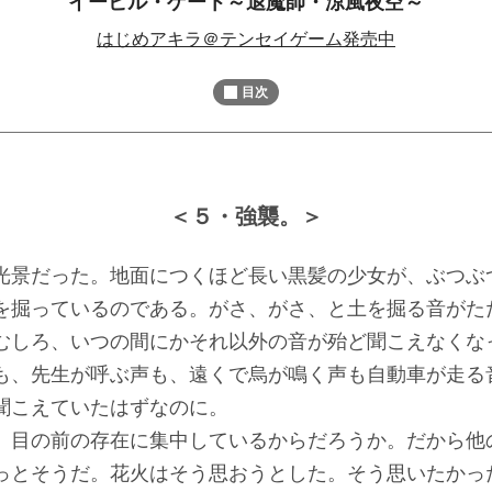
イービル・ゲート～退魔師・涼風夜空～
M
はじめアキラ＠テンセイゲーム発売中
u
t
目次
e
＜５・強襲。＞
景だった。地面につくほど長い黒髪の少女が、ぶつぶ
を掘っているのである。がさ、がさ、と土を掘る音がた
むしろ、いつの間にかそれ以外の音が殆ど聞こえなくな
も、先生が呼ぶ声も、遠くで烏が鳴く声も自動車が走る
聞こえていたはずなのに。
目の前の存在に集中しているからだろうか。だから他
っとそうだ。花火はそう思おうとした。そう思いたかっ