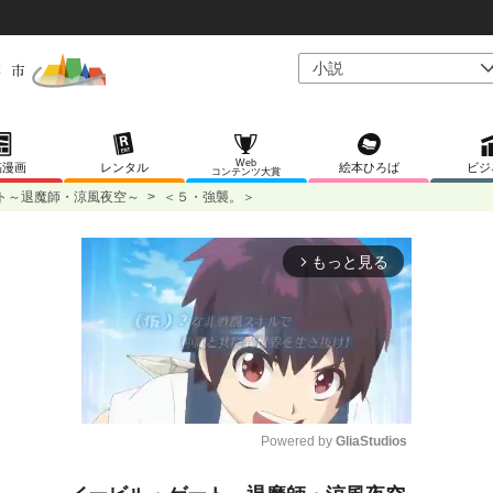
Web
稿漫画
レンタル
絵本ひろば
ビジ
コンテンツ大賞
ト～退魔師・涼風夜空～
>
＜５・強襲。＞
もっと見る
arrow_forward_ios
Powered by 
GliaStudios