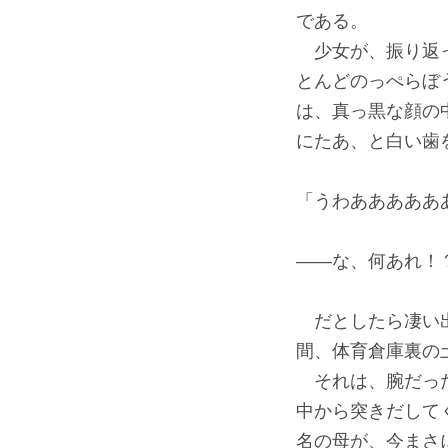
である。
少女が、振り返っ
とんどのっぺらぼ
は、真っ黒な顔の
にたあ、と白い歯
「うわあああああ
――な、何あれ！
だとしたら凄い出
間、体育倉庫裏の
それは、腕だった
中から突きだして
名の母が、今まさ