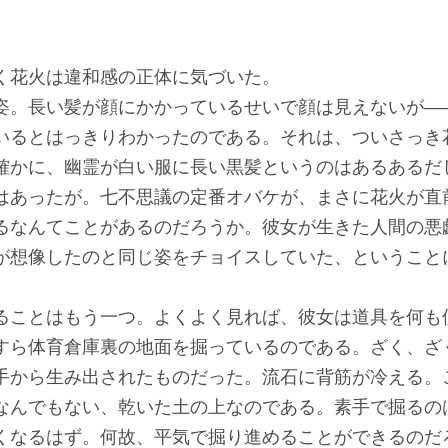
花火は違和感の正体に気づいた。
。長い髪が顔にかかっているせいで顔は見えないが―
いるとはっきりわかったのである。それは、ついさっき
確かに、幽霊が白い服に長い黒髪というのはあるあるだ
はあったが。七不思議の定番オバケが、まさに花火が直
るなんてことがあるのだろうか。彼女が生きた人間の悪
が想像したのと同じ姿をチョイスしていた、ということ
ことはもう一つ。よくよく見れば、彼女は道具を何も
すら体育倉庫裏の地面を掘っているのである。ざく、ざ
手から生み出されたものだった。流石に背筋が冷える。
なんでもない、乾いた土の上なのである。素手で掘るの
くなるはず。何故、平気で掘り進めることができるのだ