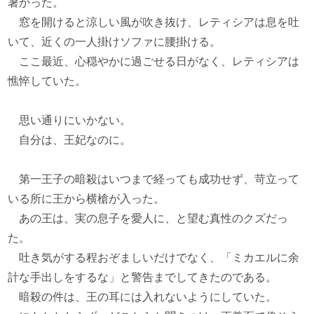
暑かった。
窓を開けると涼しい風が吹き抜け、レティシアは息を吐
いて、近くの一人掛けソファに腰掛ける。
ここ最近、心穏やかに過ごせる日がなく、レティシアは
憔悴していた。
思い通りにいかない。
自分は、王妃なのに。
第一王子の暗殺はいつまで経っても成功せず、苛立って
いる所に王から横槍が入った。
あの王は、実の息子を愛人に、と望む真性のクズだっ
た。
吐き気がする程おぞましいだけでなく、「ミカエルに余
計な手出しをするな」と警告までしてきたのである。
暗殺の件は、王の耳には入れないようにしていた。