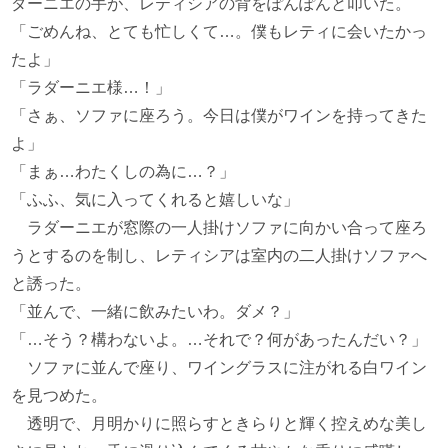
ダーニエの手が、レティシアの背をぽんぽんと叩いた。
「ごめんね、とても忙しくて…。僕もレティに会いたかっ
たよ」
「ラダーニエ様…！」
「さぁ、ソファに座ろう。今日は僕がワインを持ってきた
よ」
「まぁ…わたくしの為に…？」
「ふふ、気に入ってくれると嬉しいな」
ラダーニエが窓際の一人掛けソファに向かい合って座ろ
うとするのを制し、レティシアは室内の二人掛けソファへ
と誘った。
「並んで、一緒に飲みたいわ。ダメ？」
「…そう？構わないよ。…それで？何があったんだい？」
ソファに並んで座り、ワイングラスに注がれる白ワイン
を見つめた。
透明で、月明かりに照らすときらりと輝く控えめな美し