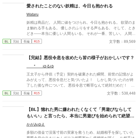
な元悪役令息と、今も主人を忘れられない一途な元護衛騎士が、
愛されたことのない妖精は、今日も抱かれる
ゆっくりと心を通わせていく再会・溺愛ファンタジーBLです。 ※
Wataru
表紙や校正に生成AIを使用しています。
妖精は商品だ。 人間に値をつけられ、今日も抱かれる。 欲望のま
ま触れる手もある。 優しさのふりをする声もある。 そして、とき
どき――本当に優しい人間もいる。 それが一番、苦しい。 人間に
消費されることには慣れている。 傷つくことにも。 それでも恋を
文字数：89,569
BL
完結
長編
R15
してしまう。 抱かれなくてもいい。 選ばれなくてもいい。 ただ
一度だけ、 「お前がいい」と言われたかった。 優しさが刃にな
る、 檻の中の妖精たちの切ないBL短編集。
【完結】悪役令息を改めたら皆の様子がおかしいです？
* ゆるゆ
王太子から伴侶（予定）契約を破棄された瞬間、前世の記憶がよ
みがえって、悪役令息だと気づいたよ！ しかし気づいたのが終
了した後な件について。 悪役令息で断罪なんて絶対だめだ！ 泣
いちゃう！ せっかく前世を思い出したんだから、これからは心を
文字数：538,448
BL
完結
長編
R15
入れ替えて、真面目にがんばっていこう！ と思ったんだけ
ど……あれ？ 皆やさしい？ 主人公はあっちだよー？ 本編完結
済です。 おまけのお話を更新しています。 皆の動画をつくりまし
【BL】惚れた男に嫌われたくなくて「男遊びならして
た！ プロフのwebサイトから飛べるので、もしよかったら、お話
もいい」と言ったら、本当に男遊びを始められて絶望し
と一緒に楽しんでくださったら、とてもうれしいです！ 表紙や動
ている侯爵令息の話
画にAIを使っていますが、小説にはAIを使っておりません 皆さま
かがみゆえ
の応援のおかげで『もふもふ獣人に転生したら、最愛の推しに溺
多額の借金で没落寸前の実家を救うため、結婚相手を探していた
愛されています』書籍化、心から、ありがとうございます！