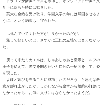
ドラゴンが隣国の王宮を破壊し、オシウィアド帝国の支
配下に落ちた時には歓喜した。
莫大な金銭を受け取り、学園入学の年には帰国させるよ
うに、という約束も、守られた。
…死んでいてくれた方が、良かったのだが。
殺して欲しいとは、さすがに王妃の立場では言えなかっ
た。
戻って来たミカエルは、しゃあしゃあと皇帝とエルフの
王子を従えて、国交を開きたいと自分の手柄面をして、姿
を現した。
よほど媚びを売ることに成功したのだろう、と思えば殺
意が膨れ上がったが、しかしながら皇帝から婚約の打診は
なかったから、お気に入りにはならなかったようだ。