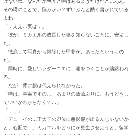
けないね。なんだか色々と噂はあるようだけれど…ああ、
その噂のことで、悩みかい？ずいぶんと酷く書かれている
よね」
「…ええ…実は…」
彼が、ミカエルの成長した姿を知らないことに、安堵し
た。
徹底して写真から排除した甲斐が、あったというもの
だ。
同時に、愛しいラダーニエに、嘘をつくことが躊躇われ
る。
だが、背に腹は代えられなかった。
「噂は、事実ですの…。あまりの放蕩ぶりに、もうどうし
ていいかわからなくて…」
「……」
「デューイの…王太子の即位に悪影響が出るんじゃないか
と、心配で…。ミカエルをどうにか更生させようと、留学