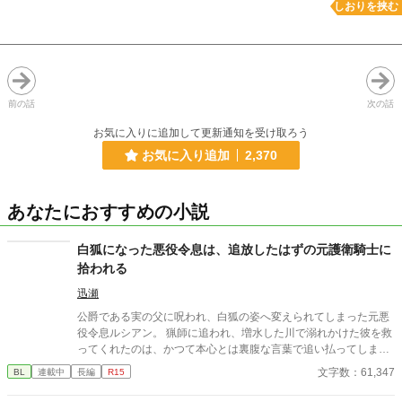
しおりを挟む
前の話
次の話
お気に入りに追加して更新通知を受け取ろう
お気に入り追加
2,370
あなたにおすすめの小説
白狐になった悪役令息は、追放したはずの元護衛騎士に
拾われる
迅瀬
公爵である実の父に呪われ、白狐の姿へ変えられてしまった元悪
役令息ルシアン。 猟師に追われ、増水した川で溺れかけた彼を救
ってくれたのは、かつて本心とは裏腹な言葉で追い払ってしまっ
た元護衛騎士・カイルだった。 正体を知られれば、今度こそ嫌わ
文字数：61,347
BL
連載中
長編
R15
れるかもしれない――正体を隠すルシアンと、白狐の仕草に懐か
しい面影を見い出していくカイル。 もふもふ白狐になった不器用