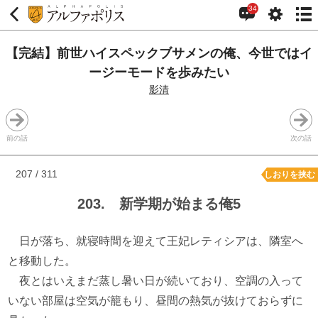
34
【完結】前世ハイスペックブサメンの俺、今世ではイ
ージーモードを歩みたい
影清
前の話
次の話
207 / 311
しおりを挟む
203. 新学期が始まる俺5
日が落ち、就寝時間を迎えて王妃レティシアは、隣室へ
と移動した。
夜とはいえまだ蒸し暑い日が続いており、空調の入って
いない部屋は空気が籠もり、昼間の熱気が抜けておらずに