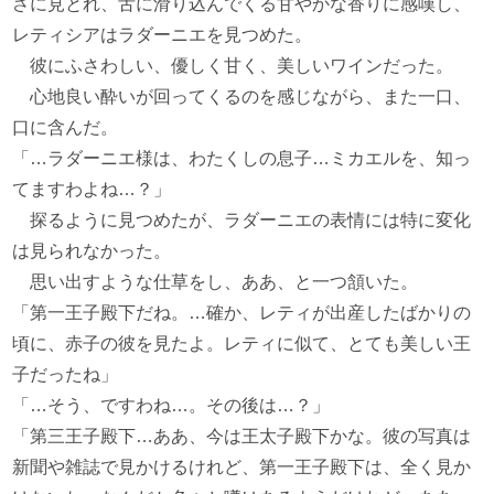
さに見とれ、舌に滑り込んでくる甘やかな香りに感嘆し、
レティシアはラダーニエを見つめた。
彼にふさわしい、優しく甘く、美しいワインだった。
心地良い酔いが回ってくるのを感じながら、また一口、
口に含んだ。
「…ラダーニエ様は、わたくしの息子…ミカエルを、知っ
てますわよね…？」
探るように見つめたが、ラダーニエの表情には特に変化
は見られなかった。
思い出すような仕草をし、ああ、と一つ頷いた。
「第一王子殿下だね。…確か、レティが出産したばかりの
頃に、赤子の彼を見たよ。レティに似て、とても美しい王
子だったね」
「…そう、ですわね…。その後は…？」
「第三王子殿下…ああ、今は王太子殿下かな。彼の写真は
新聞や雑誌で見かけるけれど、第一王子殿下は、全く見か