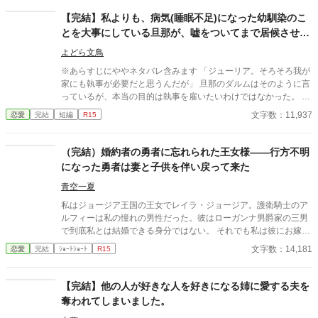
を揺らす。 「カイルは優しい人なんだろ？ 君が望めば、何でも
してくれるはずさ。 でも、それは――仕事だからだよ。結婚も仕
【完結】私よりも、病気(睡眠不足)になった幼馴染のこ
事のうちさ。 だって、雇い主の命令に逆らえないでしょ？ 君に好
とを大事にしている旦那が、嘘をついてまで居候させた
意がなくても、義務でそうするんだ」 その言葉が頭から離れない
いと言い出してきた件
リリアは、カイルの同僚たちに聞き込み、彼に病気の家族がいる
よどら文鳥
と知った。「治療費のために自分と結婚するの？」 そう思い込
※あらすじにややネタバレ含みます 「ジューリア。そろそろ我が
んだリリアに、父母がそろって事故死するという不幸が襲う。 レ
家にも執事が必要だと思うんだが」 旦那のダルムはそのように言
オンはリリアを惑わし、孤立させ、莫大な持参金を持って自分の
っているが、本当の目的は執事を雇いたいわけではなかった。 彼
元へ嫁ぐように仕向けるのだった。 だが、待っていたのは愛では
の幼馴染のフェンフェンを家に招き入れたかっただけだったの
文字数：11,937
恋愛
完結
短編
R15
なく、孤独と裏切り。 日差しの差さない部屋に閉じ込められ、心
だ。 しかし、ダルムのズル賢い喋りによって、『幼馴染は病気に
身を衰弱させていくリリア。 「……カイル、助けて……」 そう呟
かかってしまい助けてあげたい』という意味で捉えてしまう。 フ
いたとき。動き出したのは、かつて彼女を守ると誓った男――カ
ェンフェンが家にやってきた時は確かに顔色が悪くてすぐにでも
（完結）婚約者の勇者に忘れられた王女様――行方不明
イル・グランベルだった。そしてリリアも自らここを抜けだし、
倒れそうな状態だった。 だが、彼女がこのような状況になってし
になった勇者は妻と子供を伴い戻って来た
レオンを懲らしめてやろうと決意するようになり…… 今、失われ
まっていたのは理由があって……。 私は全てを知ったので、ダメ
た愛と誇りを取り戻す物語が始まる。
な旦那とついに離婚をしたいと思うようになってしまった。 さ
青空一夏
て……誰に相談したら良いだろうか。
私はジョージア王国の王女でレイラ・ジョージア。護衛騎士のア
ルフィーは私の憧れの男性だった。彼はローガンナ男爵家の三男
で到底私とは結婚できる身分ではない。 それでも私は彼にお嫁さ
んにしてほしいと告白し勇者になってくれるようにお願いした。
文字数：14,181
恋愛
完結
ｼｮｰﾄｼｮｰﾄ
R15
勇者は望めば王女とも婚姻できるからだ。 彼は私の為に勇者にな
り私と婚約。その後、魔物討伐に向かった。 ところが彼は行方不
明となりおよそ2年後やっと戻って来た。しかし、彼の横には子
【完結】他の人が好きな人を好きになる姉に愛する夫を
供を抱いた見知らぬ女性が立っており･･････ ハッピーエンドでは
奪われてしまいました。
ない悲恋になるかもしれません。もやもやエンドの追記あり。ち