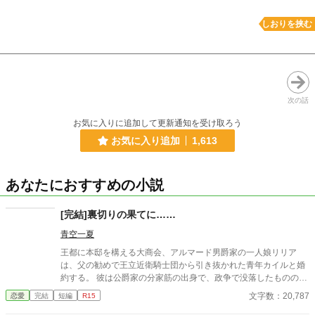
しおりを挟む
次の話
お気に入りに追加して更新通知を受け取ろう
お気に入り追加
1,613
あなたにおすすめの小説
[完結]裏切りの果てに……
青空一夏
王都に本邸を構える大商会、アルマード男爵家の一人娘リリア
は、父の勧めで王立近衛騎士団から引き抜かれた青年カイルと婚
約する。 彼は公爵家の分家筋の出身で、政争で没落したものの、
誇り高く優秀な騎士だった。 穏やかで誠実な彼に惹かれていくリ
文字数：20,787
恋愛
完結
短編
R15
リア。 だが、学園の同級生レオンのささやいた一言が、彼女の心