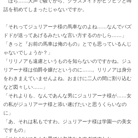
ほら……大声で騒ぐから、クラスメイトがヒソヒソと噂
話を初めてしまったじゃないですか。
「それってジュリアーナ様の馬車なのよね……なんでバズ
ドドが送ってあげるみたいな言い方するのかしら……」
「きっと『お前の馬車は俺のもの』とでも思っているんじ
ゃないでしょうか？」
「リリノアも遠慮というものを知らないのですかね。ジュ
リアーナ様は伯爵令嬢だというのに……。リリノアは身分
をわきまえていませんよね。おまけに二人の間に割り込む
など図々しい……」
「それよりも、なんであんな男にジュリアーナ様が……女
の私がジュリアーナ様と添い遂げたいと思うくらいなの
に」
「あ、それは私もですわ。ジュリアーナ様は学園一の美女
ですもの」