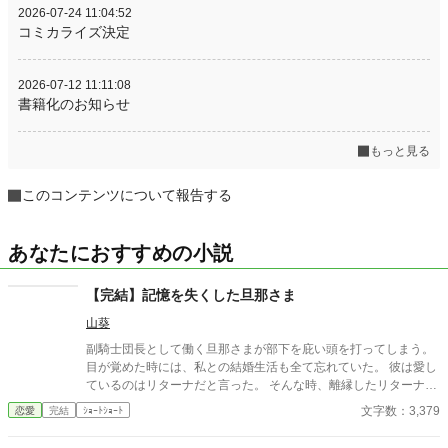
2026-07-24 11:04:52
コミカライズ決定
2026-07-12 11:11:08
書籍化のお知らせ
もっと見る
このコンテンツについて報告する
あなたにおすすめの小説
【完結】記憶を失くした旦那さま
山葵
副騎士団長として働く旦那さまが部下を庇い頭を打ってしまう。
目が覚めた時には、私との結婚生活も全て忘れていた。 彼は愛し
ているのはリターナだと言った。 そんな時、離縁したリターナさ
んが戻って来たと知らせが来る…。
文字数：3,379
恋愛
完結
ｼｮｰﾄｼｮｰﾄ