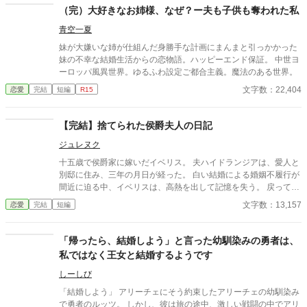
（完）大好きなお姉様、なぜ？ー夫も子供も奪われた私
青空一夏
妹が大嫌いな姉が仕組んだ身勝手な計画にまんまと引っかかった
妹の不幸な結婚生活からの恋物語。ハッピーエンド保証。 中世ヨ
ーロッパ風異世界。ゆるふわ設定ご都合主義。魔法のある世界。
文字数：22,404
恋愛
完結
短編
R15
【完結】捨てられた侯爵夫人の日記
ジュレヌク
十五歳で侯爵家に嫁いだイベリス。 夫ハイドランジアは、愛人と
別邸に住み、三年の月日が経った。 白い結婚による婚姻不履行が
間近に迫る中、イベリスは、高熱を出して記憶を失う。 戻ってき
た夫は、妻に仕える侍女アリッサムから、いない月日の間書き綴
文字数：13,157
恋愛
完結
短編
られた日記を手渡される。 そこには、出会った日から自分を恋し
いと思ってくれていた少女の思いの丈が詰まっていた。 十八歳に
なり、美しく成長した妻を前に、ハイドランジアは、心が揺ら
「帰ったら、結婚しよう」と言った幼馴染みの勇者は、
ぐ。 自分への恋心を忘れてしまったとしても、これ程までに思っ
私ではなく王女と結婚するようです
てくれていたのなら、また、愛を育めるのではないのか？ 様々な
人間の思いが交錯し、物語は、思わぬ方向へと進んでいく。
しーしび
「結婚しよう」 アリーチェにそう約束したアリーチェの幼馴染み
で勇者のルッツ。 しかし、彼は旅の途中、激しい戦闘の中でアリ