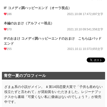
週間ポイント
1,076 pt (8,476 位)
IF コメディ調ハッピーエンド（オーラ視点）
月間ポイント
5,066 pt (8,327 位)
186
2021.10.08 17:47
2,697文字
年間ポイント
114,524 pt (5,334 位)
本編のおまけ（アルフィー視点）
累計ポイント
782,664 pt (7,265 位)
370
2021.10.10 09:54
1,556文字
IFのおまけ コメディ調ハッピーエンドのおまけ こちらはバッド
エンド
255
2021.10.11 10:37
3,655文字
青空一夏のプロフィール
ざまぁ系の小説がメイン。 🌷第14回恋愛大賞で「子供も産めない
役立たずと言われて」が奨励賞をいただきました。レジーナブッ
クスから書籍「可愛くない私に価値はないのでしょう？」が発売
中です。