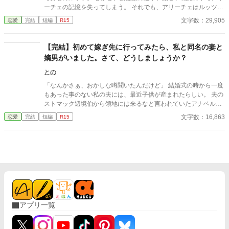
ーチェの記憶を失ってしまう。 それでも、アリーチェはルッツに
会いたくて魔王討伐を果たした彼の帰還を祝う席に忍び込むも、
文字数：29,905
恋愛
完結
短編
R15
そこでは彼と王女の婚約が発表されていた・・・
【完結】初めて嫁ぎ先に行ってみたら、私と同名の妻と
嫡男がいました。さて、どうしましょうか？
との
「なんかさぁ、おかしな噂聞いたんだけど」 結婚式の時から一度
もあった事のない私の夫には、最近子供が産まれたらしい。 夫の
ストマック辺境伯から領地には来るなと言われていたアナベルだ
が、流石に放っておくわけにもいかず訪ねてみると、 えっ？ ア
文字数：16,863
恋愛
完結
短編
R15
ナベルって奥様がここに住んでる。 どう言う事？ しかも私が毎
月支援していたお金はどこに？ ーーーーーー 完結、予約投稿済み
です。 Ｒ15は、今回も念の為
アプリ一覧