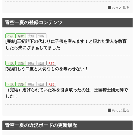
もっと見る
青空一夏の登録コンテンツ
小説
恋愛
完結
短編
[完結]王妃陛下の代わりに子供を産みます！と現れた愛人を教育
したら夫にざまぁしてました
小説
恋愛
完結
短編
R15
[完結]もう二度と大切なものを奪わせない！
小説
恋愛
完結
短編
R15
（完結）虐げられていた私を引き取ったのは、王国騎士団元帥で
した！
もっと見る
青空一夏の近況ボードの更新履歴