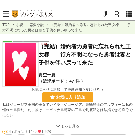
TOP
>
小説
>
恋愛小説
>
（完結）婚約者の勇者に忘れられた王女様――行
方不明になった勇者は妻と子供を伴い戻って来た
恋愛
完結
ｼｮｰﾄｼｮｰﾄ
R15
（完結）婚約者の勇者に忘れられた王
女様――行方不明になった勇者は妻と
子供を伴い戻って来た
青空一夏
（近況ボード：
47 件
）
お気に入りに追加して更新通知を受け取ろう
お気に入り追加
私はジョージア王国の王女でレイラ・ジョージア。護衛騎士のアルフィーは私の
憧れの男性だった。彼はローガンナ男爵家の三男で到底私とは結婚できる身分で
はない。
それでも私は彼にお嫁さんにしてほしいと告白し勇者になってくれるようにお願
いした。勇者は望めば王女とも婚姻できるからだ。
24h.ポイント
142pt
1,928