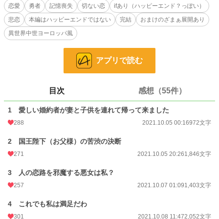
恋愛
勇者
記憶喪失
切ない恋
ifあり（ハッピーエンド？っぽい）
彼は私の為に勇者になり私と婚約。その後、魔物討伐に向かった。
悲恋
本編はハッピーエンドではない
完結
おまけのざまぁ展開あり
ところが彼は行方不明となりおよそ2年後やっと戻って来た。しかし、彼の横に
異世界中世ヨーロッパ風
は子供を抱いた見知らぬ女性が立っており･･････
ハッピーエンドではない悲恋になるかもしれません。もやもやエンドの追記あ
アプリで読む
り。ちょっとしたざまぁになっています。
小説
9,104 位 / 228,874 件
目次
感想（55件）
恋愛
4,087 位 / 66,382 件
1 愛しい婚約者が妻と子供を連れて帰って来ました
お気に入り
888
288
2021.10.05 00:16
972文字
24h.ポイント
142 pt
2 国王陛下（お父様）の苦渋の決断
271
2021.10.05 20:26
1,846文字
文字数
14,181
更新日時
2021.10.11 10:37
3 人の恋路を邪魔する悪女は私？
257
2021.10.07 01:09
1,403文字
初回公開日時
2021.10.05 00:16
4 これでも私は満足だわ
初回完結日時
2021.10.08 17:48
301
2021.10.08 11:47
2,052文字