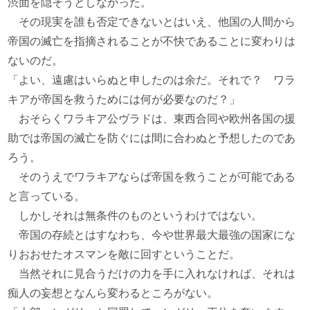
渋面を隠そうとしなかった。
その現実を誰も否定できないとはいえ、他国の人間から
帝国の滅亡を指摘されることが不快であることに変わりは
ないのだ。
「よい、遠慮はいらぬと申したのは余だ。それで？ ワラ
キアが帝国を救うためには何が必要なのだ？」
おそらくワラキア公ヴラドは、東西合同や欧州各国の援
助では帝国の滅亡を防ぐには間に合わぬと予想したのであ
ろう。
そのうえでワラキアならば帝国を救うことが可能である
と言っている。
しかしそれは無条件のものというわけではない。
帝国の存続とはすなわち、今や世界最大最強の国家にな
りおおせたオスマンを敵に回すということだ。
当然それに見合うだけの力を手に入れなければ、それは
痴人の妄想となんら変わるところがない。