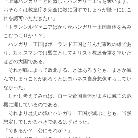
「上部ハンガリーと同盟してハンガリー王位を奪います。
おそらくは教皇庁を完全に敵に回すでしょうが陛下にはこ
れを認可いただきたい」
「トランシルヴァニアばかりかハンガリー王国自体を呑み
こむつもりか！？」
ハンガリー王国はポーランド王国と並んだ東欧の雄であ
り、対オスマンでは盟主としてキリスト教連合軍を率いた
ほどの大国である。
それが戦によって敗北することはあろうとも、まさか滅
んでしまうことがあろうとはヨハネス自身想像すらしてい
なかった。
しかし考えてみれば、ローマ帝国自体がまさに滅亡の危
機に瀕しているのである。
それより歴史の浅いハンガリー王国が滅ぶことも、当然
想定してしかるべきであるはずだった。
「できるか？ 公にそれが？」