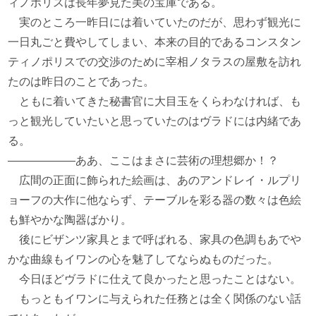
ィノポリスは長年夢見た美の宝庫である。
実のところ一昨日には着いていたのだが、思わず観光に
一日丸ごと費やしてしまい、本来の目的であるコンスタン
ティノポリスでの交渉のために宰相ノタラスの屋敷を訪れ
たのは昨日のことであった。
ともに着いてきた秘書官に大目玉をくらわなければ、も
っと観光していたいと思っていたのはヴラドには内緒であ
る。
――――――ああ、ここはまさに芸術の理想郷か！？
広間の正面に飾られた絵画は、あのアンドレイ・ルプリ
ョーフの大作に他ならず、テーブルを彩る器の数々は色絵
も鮮やかな陶器ばかり。
後にビザンツ家具とまで呼ばれる、家具の色調もあでや
かな曲線もイワンの心を魅了してならぬものだった。
今日ほどヴラドに仕えて良かったと思ったことはない。
もっともイワンに与えられた任務とは全く関係のない話