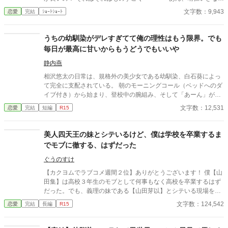
そんなのお口に入らないよぉ～♡」 そんな関係のあたしたち。 で
文字数：9,943
恋愛
完結
ｼｮｰﾄｼｮｰﾄ
もある日トイレであたしはアレが来そうなのになかなか来ないの
も気にもせずスカートのファスナーを上げると‥‥‥ 「うそっ！
お腹が出て来てる!?」 お姉ちゃんの秘密の悩みです。
うちの幼馴染がデレすぎてて俺の理性はもう限界。でも
毎日が最高に甘いからもうどうでもいいや
静内燕
相沢悠太の日常は、規格外の美少女である幼馴染、白石葵によっ
て完全に支配されている。 朝のモーニングコール（ベッドへのダ
イブ付き）から始まり、登校中の腕組み、そして「あーん」が義
務付けられた手作り弁当。誰もが羨むラブラブっぷりだが、悠太
文字数：12,531
恋愛
完結
短編
R15
はこれを「家族愛」だと頑なに誤解（無視）している。 「ゆーた
は私の運命の相手なんだもん！」と、葵のデレデレは今日も過剰
の一途。周囲の冷やかしや、葵を狙う男子生徒のプレッシャーが
美人四天王の妹とシテいるけど、僕は学校を卒業するま
高まる中、悠太の**「幼馴染フィルター」**はついに限界を迎え
でモブに徹する、はずだった
る。 この溺愛っぷり、いつまで「家族」で通せるのか？ 甘すぎる
日常が、悠太の鈍感な理性を溶かし尽くす――最初からクライマ
ぐうのすけ
ックスの、超高濃度イチャイチャ・ラブコメ、開幕！
【カクヨムでラブコメ週間２位】ありがとうございます！ 僕【山
田集】は高校３年生のモブとして何事もなく高校を卒業するはず
だった。でも、義理の妹である【山田芽以】とシテいる現場をお
母さんに目撃され、家族会議が開かれた。家族会議の結果隠蔽
文字数：124,542
恋愛
完結
長編
R15
し、何事も無く高校を卒業する事が決まる。ある時学校の美人四
天王の一角である【夏空日葵】に僕と芽以がベッドでシテいる所
を目撃されたところからドタバタが始まる。僕の完璧なモブメッ