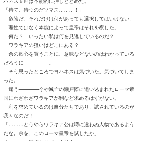
ハネス８世は本能的に押しとどめた。
「待て、待つのだソマス………！」
危険だ。それだけは何があっても選択してはいけない。
理性ではなく本能によって皇帝はそれを察した。
何だ？ いったい私は何を見逃しているのだ？
ワラキアの狙いはどこにある？
余の歓心を買うことに、意味などないのはわかっている
だろうに―――――。
そう思ったところでヨハネスは気づいた。気づいてしま
った。
違う――――今や滅亡の瀬戸際に追い込まれたローマ帝
国にわざわざワラキアが利など求めるはずがない。
利を求めているのは自分たちであり、試されているのが
我々なのだ！
「………どうやらワラキア公は噂に違わぬ人物であるよう
だな。余を、このローマ皇帝を試したか」