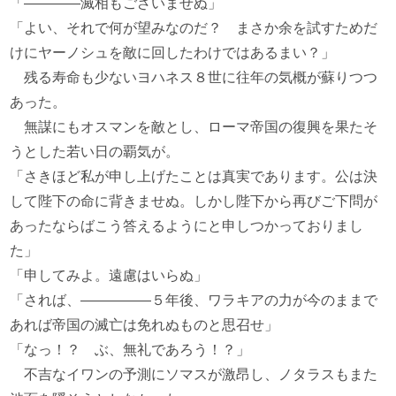
「――――滅相もございませぬ」
「よい、それで何が望みなのだ？ まさか余を試すためだ
けにヤーノシュを敵に回したわけではあるまい？」
残る寿命も少ないヨハネス８世に往年の気概が蘇りつつ
あった。
無謀にもオスマンを敵とし、ローマ帝国の復興を果たそ
うとした若い日の覇気が。
「さきほど私が申し上げたことは真実であります。公は決
して陛下の命に背きませぬ。しかし陛下から再びご下問が
あったならばこう答えるようにと申しつかっておりまし
た」
「申してみよ。遠慮はいらぬ」
「されば、―――――５年後、ワラキアの力が今のままで
あれば帝国の滅亡は免れぬものと思召せ」
「なっ！？ ぶ、無礼であろう！？」
不吉なイワンの予測にソマスが激昂し、ノタラスもまた