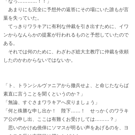
「なっ…………！！」
あまりにも完全に予想外の返答にその場にいた誰もが言
葉を失っていた。
てっきりワラキアに有利な仲裁を引き出すために、イワ
ンからなんらかの提案が行われるものと予想していたので
ある。
それでは何のために、わざわざ総大主教庁に仲裁を依頼
したのかわからないではないか。
「ト、トランシルヴァニアから撤兵せよ、と命じたならば
素直に言うことを聞くというのか？」
「無論、すぐさまワラキアへ戻りましょう」
「何と殊勝な申し出か！ 陛下……！ せっかくのワラキ
ア公の申し出、ここは有難くお受けしては………？」
思いのかけぬ僥倖にソマスが明るい声をあげるのを、ヨ