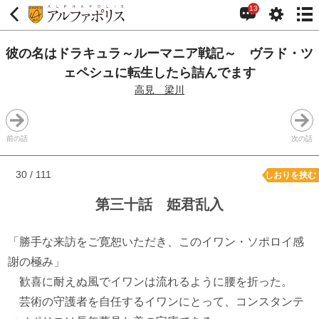
13
彼の名はドラキュラ～ルーマニア戦記～ ヴラド・ツ
ェペシュに転生したら詰んでます
高見 梁川
前の話
次の話
30 / 111
しおりを挟む
第三十話 姫君乱入
「勝手な来訪をご寛恕いただき、このイワン・ソポロイ感
謝の極み」
歓喜に耐えぬ風でイワンは流れるように腰を折った。
芸術の守護者を自任するイワンにとって、コンスタンテ