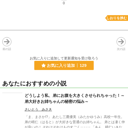
0
しおりを挟む
前の話
次の話
お気に入りに追加して更新通知を受け取ろう
お気に入り追加
129
あなたにおすすめの小説
どうしよう私、弟にお腹を大きくさせられちゃった！～
弟大好きお姉ちゃんの秘密の悩み～
さいとう みさき
「ま、まさか!?」 あたし三鷹優美（みたかゆうみ）高校一年生。
弟の晴仁（はると）が大好きな普通のお姉ちゃん。 弟とは凄く仲
が良いの！ それはそれはものすごく‥‥‥ 「あん、晴仁いきなり