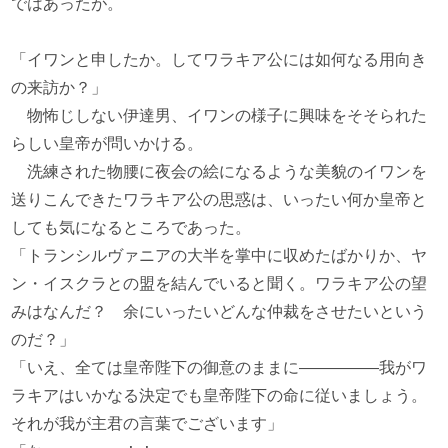
ではあったが。
「イワンと申したか。してワラキア公には如何なる用向き
の来訪か？」
物怖じしない伊達男、イワンの様子に興味をそそられた
らしい皇帝が問いかける。
洗練された物腰に夜会の絵になるような美貌のイワンを
送りこんできたワラキア公の思惑は、いったい何か皇帝と
しても気になるところであった。
「トランシルヴァニアの大半を掌中に収めたばかりか、ヤ
ン・イスクラとの盟を結んでいると聞く。ワラキア公の望
みはなんだ？ 余にいったいどんな仲裁をさせたいという
のだ？」
「いえ、全ては皇帝陛下の御意のままに―――――我がワ
ラキアはいかなる決定でも皇帝陛下の命に従いましょう。
それが我が主君の言葉でございます」