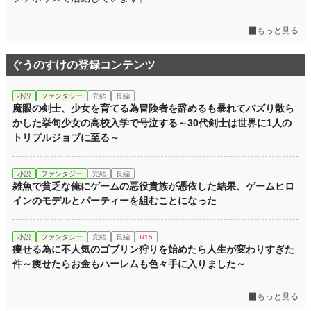
もっと見る
ぐうのすけの登録コンテンツ
小説
ファンタジー
完結
長編
魔眼の剣士、少女を育てる為冒険者を辞めるも暴れてバズり散ら
かした挙句少女の高校入学で号泣する～30代剣士は世界に1人の
トリプルジョブに至る～
小説
ファンタジー
完結
長編
雑魚で貧乏な俺にゲームの悪役貴族が憑依した結果、ゲームヒロ
インのモデルとパーティーを組むことになった
小説
ファンタジー
完結
長編
R15
痩せる為に不人気のゴブリン狩りを始めたら人生が変わりすぎた
件～痩せたらお金もハーレムも色々手に入りました～
もっと見る