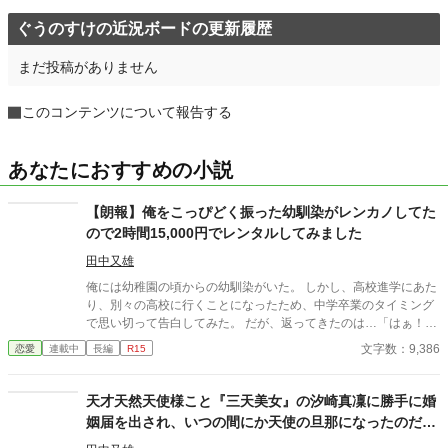
ぐうのすけの近況ボードの更新履歴
まだ投稿がありません
このコンテンツについて報告する
あなたにおすすめの小説
【朗報】俺をこっぴどく振った幼馴染がレンカノしてた
ので2時間15,000円でレンタルしてみました
田中又雄
俺には幼稚園の頃からの幼馴染がいた。 しかし、高校進学にあた
り、別々の高校に行くことになったため、中学卒業のタイミング
で思い切って告白してみた。 だが、返ってきたのは…「はぁ！？
誰があんたみたいなのと付き合うのよ！」という酷い言葉だっ
文字数：9,386
恋愛
連載中
長編
R15
た。 それからは家は近所だったが、それからは一度も話をするこ
ともなく、高校を卒業して、俺たちは同じ大学に行くことになっ
た。 そんなある日、とある噂を聞いた。 どうやら、あいつがレン
天才天然天使様こと『三天美女』の汐崎真凜に勝手に婚
タル彼女なるものを始めたとか…。 気持ち悪いと思いながらも俺
姻届を出され、いつの間にか天使の旦那になったのだ
は予約を入れるのであった。 そうして、デート当日。 待ち合わせ
が...。【動画投稿】