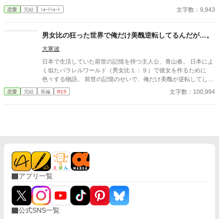
そんなのお口に入らないよぉ～♡」 そんな関係のあたしたち。 で
文字数：9,943
恋愛
完結
ｼｮｰﾄｼｮｰﾄ
もある日トイレであたしはアレが来そうなのになかなか来ないの
も気にもせずスカートのファスナーを上げると‥‥‥ 「うそっ！
お腹が出て来てる!?」 お姉ちゃんの秘密の悩みです。
男女比の狂った世界で俺だけ美醜逆転してるんだが…。
大寒波
日本で生活していた前世の記憶を持つ主人公、青山春。 日本によ
く似たパラレルワールド（男女比１：９）で彼女を作るために
色々する物語。 前世の記憶のせいで、俺だけ美醜が逆転してしま
っているので、この世界で可愛いと言われている子達には興味が
文字数：100,994
恋愛
完結
長編
R15
ない…。 うん。ポジティブに考えれば、前世で女優やモデルを出
来る容姿の子とお付き合いできるのでは！？ と、幼少期に光〇氏
計画を実行しようとするも断念。 その後は勉強出来るのおもしれ
ぇ！ 状態に陥り、時が流れ大学に入学。 そこで義務を思い出し
二十歳までに彼女が欲しい！いなきゃしんどい！と配信を始めて
みたり…。 大学の食堂で出会った美人とお近づきになろうとした
り…！ 作者が暗い話が嫌いなので、基本的に明るめの話構成にな
ってるはずです。
アプリ一覧
公式SNS一覧