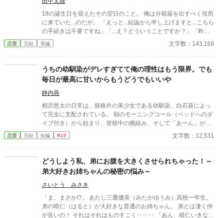
場所に着くと、後ろから彼女がやってきた。 「あ、ごめんね！待
田中又雄
たせちゃっ…た…よ…ね」と、どんどんと顔が青ざめる。 「…待
18の誕生日を迎えたその翌日のこと。 俺は分籍届を出すべく役所
ってないよ。マイハニー」 「なっ…！？なんであんたが…！ばっ
に来ていた...のだが。 「えっと...結論から申し上げますと...こちら
かじゃないの！？」 「あんた…？何を言っているんだい？彼女が
の手続きは不要ですね」「...え？どういうことですか？」「昨
彼氏にあんたとか言わないよね？」 「頭おかしいんじゃない
日、婚姻届を出されているので親御様とは別の戸籍が作られてい
文字数：143,168
恋愛
完結
長編
の…」 そうして、ドン引きする幼馴染と俺は初デートをするのだ
ますので...」「...はい？」 そうやら俺は知らないうちに結婚して
った。
いたようだった。 「あの...相手の人の名前は？」 「...汐崎真凛
様...という方ですね」 その名前には心当たりがあった。 天才的な
うちの幼馴染がデレすぎてて俺の理性はもう限界。でも
頭脳、マイペースで天然な性格、天使のような見た目から『三天
毎日が最高に甘いからもうどうでもいいや
美女』なんて呼ばれているうちの高校のアイドル的存在。 こうし
て俺は天使との－1日婚がスタートしたのだった。
静内燕
相沢悠太の日常は、規格外の美少女である幼馴染、白石葵によっ
て完全に支配されている。 朝のモーニングコール（ベッドへのダ
イブ付き）から始まり、登校中の腕組み、そして「あーん」が義
務付けられた手作り弁当。誰もが羨むラブラブっぷりだが、悠太
文字数：12,531
恋愛
完結
短編
R15
はこれを「家族愛」だと頑なに誤解（無視）している。 「ゆーた
は私の運命の相手なんだもん！」と、葵のデレデレは今日も過剰
の一途。周囲の冷やかしや、葵を狙う男子生徒のプレッシャーが
どうしよう私、弟にお腹を大きくさせられちゃった！～
高まる中、悠太の**「幼馴染フィルター」**はついに限界を迎え
弟大好きお姉ちゃんの秘密の悩み～
る。 この溺愛っぷり、いつまで「家族」で通せるのか？ 甘すぎる
日常が、悠太の鈍感な理性を溶かし尽くす――最初からクライマ
さいとう みさき
ックスの、超高濃度イチャイチャ・ラブコメ、開幕！
「ま、まさか!?」 あたし三鷹優美（みたかゆうみ）高校一年生。
弟の晴仁（はると）が大好きな普通のお姉ちゃん。 弟とは凄く仲
が良いの！ それはそれはものすごく‥‥‥ 「あん、晴仁いきなり