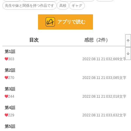
がれ、ヒマリに観察され、他の美人四天王にもメッキを剥され、何かを嗅ぎつけ
先生や妹と関係を持つ作品です
高校
ギャグ
られていく。僕は、平穏無事に学校を卒業できるのだろうか？
『この物語は、法律・法令に反する行為を容認・推奨するものではありません』
アプリで読む
小説
8,870 位 / 228,619 件
目次
感想（2件）
恋愛
3,975 位 / 66,320 件
お気に入り
981
第1話
303
2022.08.11 21:03
2,669文字
24h.ポイント
134 pt
第2話
文字数
124,542
270
2022.08.11 21:03
3,085文字
更新日時
2022.08.11 21:03
第3話
初回公開日時
2022.08.11 20:32
244
2022.08.11 21:03
2,018文字
初回完結日時
2022.08.11 21:04
第4話
週間ポイント
1,304 pt (7,325 位)
229
2022.08.11 21:03
3,632文字
月間ポイント
4,246 pt (9,565 位)
第5話