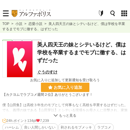
TOP
>
小説
>
恋愛小説
>
美人四天王の妹とシテいるけど、僕は学校を卒業
するまでモブに徹する、はずだった
恋愛
完結
長編
R15
美人四天王の妹とシテいるけど、僕は
学校を卒業するまでモブに徹する、は
ずだった
ぐうのすけ
お気に入りに追加して更新通知を受け取ろう
お気に入り追加
【カクヨムでラブコメ週間２位】ありがとうございます！
僕【山田集】は高校３年生のモブとして何事もなく高校を卒業するはずだった。
でも、義理の妹である【山田芽以】とシテいる現場をお母さんに目撃され、家族
会議が開かれた。家族会議の結果隠蔽し、何事も無く高校を卒業する事が決ま
る。ある時学校の美人四天王の一角である【夏空日葵】に僕と芽以がベッドでシ
24h.ポイント
134pt
7,239
テいる所を目撃されたところからドタバタが始まる。僕の完璧なモブメッキは剥
ハーレム
良い人間しかいない
剥されるモブメッキ
ラブコメ