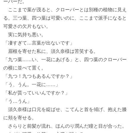
ーバーだ。
ここまで葉が茂ると、クローバーとは別種の植物に見え
る。三つ葉、四つ葉は可愛いのに、ここまで派手になると
可愛さの欠片もない。
実に気持ち悪い。
「凄すぎて…言葉が出ないです」
眉根を寄せた私に、須久奈様は苦笑する。
「九つ葉……い、一花にあげる」と、四つ葉のクローバー
の横に並べて置く。
「九つ！九つもあるんですか？」
「う、うん。一花に……」
「私が貰っていいんですか？」
「う…うん」
須久奈様は口元を綻ばせ、こてんと首を傾げ、抱えた膝
に頬を寄せる。
さらりと前髪が流れ、ほんのり潤んだ瞳と目が合った。