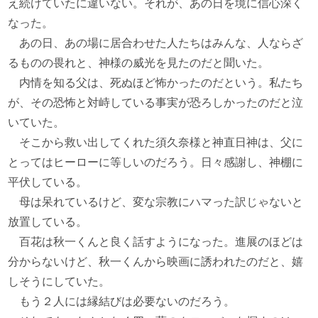
え続けていたに違いない。それが、あの日を境に信心深く
なった。
あの日、あの場に居合わせた人たちはみんな、人ならざ
るものの畏れと、神様の威光を見たのだと聞いた。
内情を知る父は、死ぬほど怖かったのだという。私たち
が、その恐怖と対峙している事実が恐ろしかったのだと泣
いていた。
そこから救い出してくれた須久奈様と神直日神は、父に
とってはヒーローに等しいのだろう。日々感謝し、神棚に
平伏している。
母は呆れているけど、変な宗教にハマった訳じゃないと
放置している。
百花は秋一くんと良く話すようになった。進展のほどは
分からないけど、秋一くんから映画に誘われたのだと、嬉
しそうにしていた。
もう２人には縁結びは必要ないのだろう。