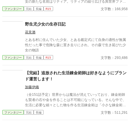
女の新たな名前はリティア。リティアの繰り広げる異世界ファン
で、遺産を使って、スローライフを楽しむことにしました。
タジーが今始まる！ 「こんな話をいれて欲しい！」そんな要望
文字数：166,958
ファンタジー
完結
長編
R15
も是非下さい！出来る限り書きたいと思います。 素人のつたな
い作品ですが、よければリティアの異世界ライフをお楽しみ下さ
い╰(*´︶`*)╯ 旧題「神による異世界転生〜転生幼女の異世界ライ
野生児少女の生存日記
フ〜」 現在、小説家になろうでこの作品のリメイクを連載して
花見酒
います！そちらも是非覗いてみてください。
とある村に住んでいた少女、とある鑑定式にて自身の適性が無属
性だった事で危険な森に置き去りにされ、その森で生き延びた少
女の物語
文字数：293,486
ファンタジー
完結
長編
R15
【完結】追放された生活錬金術師は好きなようにブラン
ド運営します！
加藤伊織
（全151話予定）世界からは魔法が消えていっており、錬金術師
も賢者の石や金を作ることは不可能になっている。そんな中で、
生活に必要な細々とした物を作る生活錬金術は「小さな錬金術」
と呼ばれていた。 カモミールは師であるロクサーヌから勧められ
文字数：511,291
ファンタジー
完結
長編
て「小さな錬金術」の道を歩み、ロクサーヌと共に化粧品のブラ
ンドを立ち上げて成功していた。しかし、ロクサーヌの突然の死
により、その息子で兄弟子であるガストンから住み込んで働いて