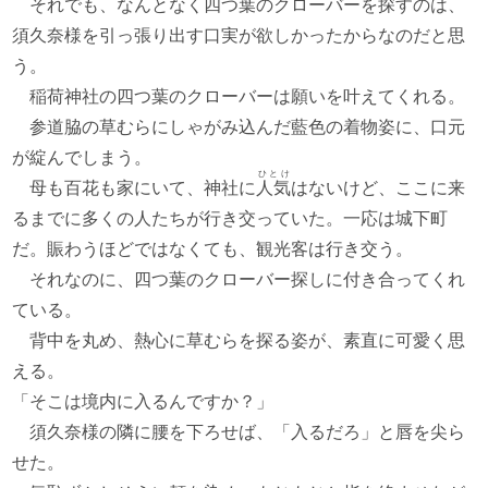
それでも、なんとなく四つ葉のクローバーを探すのは、
須久奈様を引っ張り出す口実が欲しかったからなのだと思
う。
稲荷神社の四つ葉のクローバーは願いを叶えてくれる。
参道脇の草むらにしゃがみ込んだ藍色の着物姿に、口元
が綻んでしまう。
ひとけ
母も百花も家にいて、神社に
人気
はないけど、ここに来
るまでに多くの人たちが行き交っていた。一応は城下町
だ。賑わうほどではなくても、観光客は行き交う。
それなのに、四つ葉のクローバー探しに付き合ってくれ
ている。
背中を丸め、熱心に草むらを探る姿が、素直に可愛く思
える。
「そこは境内に入るんですか？」
須久奈様の隣に腰を下ろせば、「入るだろ」と唇を尖ら
せた。