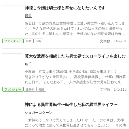
神隠し令嬢は騎士様と幸せになりたいんです
珂里
ある日、５歳の彩菜は突然神隠しに遭い異世界へ迷い込んでしま
う。 そんな迷子の彩菜を助けてくれたのは王国の騎士団長だっ
た。元の世界に帰れない彩菜を、子供のいない団長夫婦は自分の
娘として育ててくれることに……。 日本のお父さんお母さん、会
文字数：145,201
ファンタジー
完結
長編
えなくて寂しいけれど、彩菜は優しい大人の人達に助けられて毎
日元気に暮らしてます！
莫大な遺産を相続したら異世界でスローライフを楽しむ
翔千
小鳥遊 紅音は働く28歳OL 十八歳の時に両親を事故で亡くし、
引き取り手がなく天涯孤独に。 高校卒業後就職し、仕事に明け暮
れる日々。 そんなある日、1人の弁護士が紅音の元を訪ねて来
た。 要件は、紅音の母方の曾祖叔父が亡くなったと言うものだっ
文字数：145,115
ファンタジー
連載中
長編
た。 曾祖叔父は若い頃に単身外国で会社を立ち上げ生涯独身を貫
いき、血縁者が紅音だけだと知り、曾祖叔父の遺産を一部を紅音
に譲ると遺言を遺した。 その額なんと、50億円。 あまりの巨額
神による異世界転生〜転生した私の異世界ライフ〜
に驚くがなんとか手続きを終える事が出来たが、巨額な遺産の事
シュガーコクーン
を何処からか聞きつけ、金の無心に来る輩が次々に紅音の元を訪
れ、疲弊した紅音は、誰も知らない土地で一人暮らしをすると決
女神のうっかりで死んでしまったOLが一人。そのOLは、女神
意。 だが、引っ越しを決めた直後、突然、異世界に召喚されてし
によって幼女に戻って異世界転生させてもらうことに。 その幼
まった。 だが、持っていた遺産はそのまま異世界でも使えたの