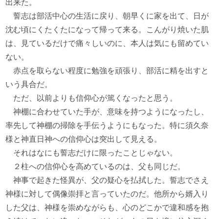
出来た。
誓志は部活中心の生活に戻り、朝早くに家を出て、日が
沈む頃にくたくたになって帰って来る。こんがり焼いた肌
は、見ているだけで痛々しいのに、本人は気にも留めてい
ない。
赤点を取らない程度に勉強を頑張り、部活に精を出すと
いう具合だ。
ただ、以前よりも信仰心が篤くなったと思う。
神棚に合わせていた手が、意味を持つようになったし、
率先して神棚の掃除を手伝うようにもなった。特に須久奈
様と神直日神への信仰心は突出して見える。
それはなにも誓志だけに限ったことじゃない。
２柱への信仰心を高めているのは、父も同じだ。
神事で起きた怪異が、父の疑心を払拭した。誓志でさえ
神様に対して偶像崇拝と言っていたのだ。他所から婿入り
した父は、神様を崇めながらも、心のどこかで違和感を抱