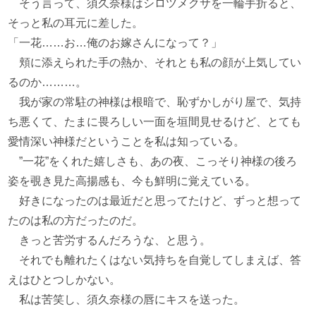
そう言って、須久奈様はシロツメクサを一輪手折ると、
そっと私の耳元に差した。
「一花……お…俺のお嫁さんになって？」
頬に添えられた手の熱か、それとも私の顔が上気してい
るのか………。
我が家の常駐の神様は根暗で、恥ずかしがり屋で、気持
ち悪くて、たまに畏ろしい一面を垣間見せるけど、とても
愛情深い神様だということを私は知っている。
”一花”をくれた嬉しさも、あの夜、こっそり神様の後ろ
姿を覗き見た高揚感も、今も鮮明に覚えている。
好きになったのは最近だと思ってたけど、ずっと想って
たのは私の方だったのだ。
きっと苦労するんだろうな、と思う。
それでも離れたくはない気持ちを自覚してしまえば、答
えはひとつしかない。
私は苦笑し、須久奈様の唇にキスを送った。