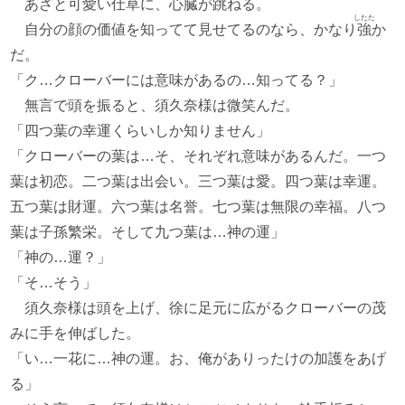
あざと可愛い仕草に、心臓が跳ねる。
したた
自分の顔の価値を知ってて見せてるのなら、かなり
強
か
だ。
「ク…クローバーには意味があるの…知ってる？」
無言で頭を振ると、須久奈様は微笑んだ。
「四つ葉の幸運くらいしか知りません」
「クローバーの葉は…そ、それぞれ意味があるんだ。一つ
葉は初恋。二つ葉は出会い。三つ葉は愛。四つ葉は幸運。
五つ葉は財運。六つ葉は名誉。七つ葉は無限の幸福。八つ
葉は子孫繁栄。そして九つ葉は…神の運」
「神の…運？」
「そ…そう」
須久奈様は頭を上げ、徐に足元に広がるクローバーの茂
みに手を伸ばした。
「い…一花に…神の運。お、俺がありったけの加護をあげ
る」