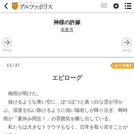
神様の許嫁
衣更月
前の話
次の話
13 / 47
しおりを挟む
エピローグ
梅雨が明けた。
抜けるような青い空に、ぽつぽつと真っ白な雲が浮か
ぶ。湿度を払い除けるように強い陽射しが降り注ぎ、蝉時
雨が「夏休み間近！」の雰囲気を醸し出している。
私たちは大きなトラウマもなく、日常を取り戻すことが