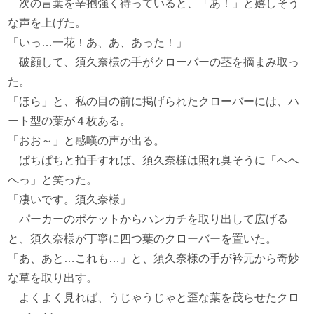
次の言葉を辛抱強く待っていると、「あ！」と嬉しそう
な声を上げた。
「いっ…一花！あ、あ、あった！」
破顔して、須久奈様の手がクローバーの茎を摘まみ取っ
た。
「ほら」と、私の目の前に掲げられたクローバーには、ハ
ート型の葉が４枚ある。
「おお～」と感嘆の声が出る。
ぱちぱちと拍手すれば、須久奈様は照れ臭そうに「へへ
へっ」と笑った。
「凄いです。須久奈様」
パーカーのポケットからハンカチを取り出して広げる
と、須久奈様が丁寧に四つ葉のクローバーを置いた。
「あ、あと…これも…」と、須久奈様の手が衿元から奇妙
な草を取り出す。
よくよく見れば、うじゃうじゃと歪な葉を茂らせたクロ