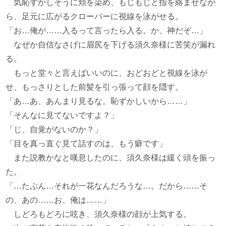
気恥ずかしそうに頬を染め、もじもじと指を絡ませなが
ら、足元に広がるクローバーに視線を泳がせる。
「お…俺が……入るって言ったら入る。か、神だぞ…」
なぜか自信なさげに眉尻を下げる須久奈様に苦笑が漏れ
る。
もっと堂々と言えばいいのに、おどおどと視線を泳が
せ、もっさりとした前髪を引っ張って顔を隠す。
「あ…あ、あんまり見るな。恥ずかしいから……」
「そんなに見てないですよ？」
「じ、自覚がないのか？」
「目を真っ直ぐ見て話すのは、もう癖です」
また説教かなと嘆息したのに、須久奈様は緩く頭を振っ
た。
「…たぶん…それが一花なんだろうな…。だから……そ
の、あの……お、俺は……」
しどろもどろに呟き、須久奈様の顔が上気する。