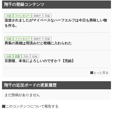
翔千の登録コンテンツ
小説
ファンタジー
連載中
長編
追放されましたがマイペースなハーフエルフは今日も美味しい物
を作る。
小説
ファンタジー
連載中
長編
男装の英雄は用済みだと棺桶に入れられた
小説
恋愛
完結
短編
旦那様、本当によろしいのですか？【完結】
もっと見る
翔千の近況ボードの更新履歴
まだ投稿がありません
このコンテンツについて報告する