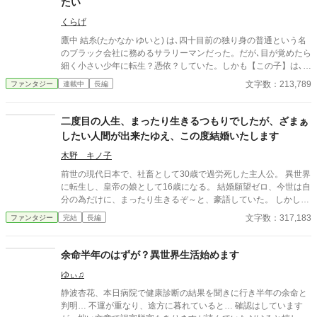
たい
くらげ
鷹中 結糸(たかなか ゆいと) は､四十目前の独り身の普通という名
のブラック会社に務めるサラリーマンだった。だが､目が覚めたら
細く小さい少年に転生？憑依？していた。しかも【この子】は､ど
うやら家族からも､国からも､嫌われているようで……！？ 「誰も
文字数：213,789
ファンタジー
連載中
長編
【この子】を幸せにしないなら俺が幸せにしてもいいよな？」
二度目の人生、まったり生きるつもりでしたが、ざまぁ
したい人間が出来たゆえ、この度結婚いたします
木野 キノ子
前世の現代日本で、社畜として30歳で過労死した主人公。 異世界
に転生し、皇帝の娘として16歳になる。 結婚願望ゼロ、今世は自
分の為だけに、まったり生きるぞ～と、豪語していた。 しかしひ
ょんなことから舞い込んだ見合い相手を調べているうちに、どう
文字数：317,183
ファンタジー
完結
長編
にも我慢がならなくなった。 良い人間を寄ってたかっていじめる
なんざ、前世でも今世でも、絶対に許せ～ん。 こうして結婚を決
意した主人公は…。 さてさて、無事にざまぁを完成できるのか？
余命半年のはずが？異世界生活始めます
ゆぃ♫
静波杏花、本日病院で健康診断の結果を聞きに行き半年の余命と
判明… 不運が重なり、途方に暮れていると… 確認はしています