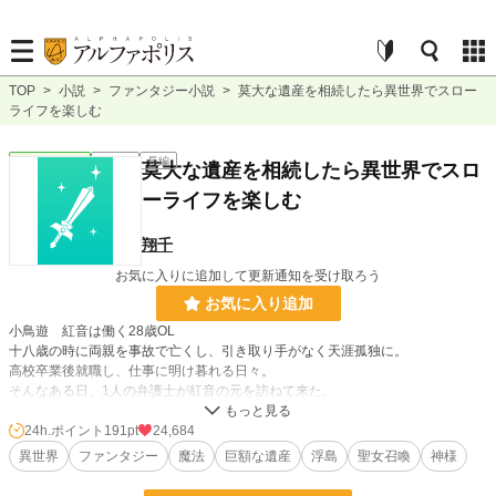
TOP
>
小説
>
ファンタジー小説
>
莫大な遺産を相続したら異世界でスロー
ライフを楽しむ
ファンタジー
連載中
長編
莫大な遺産を相続したら異世界でスロ
ーライフを楽しむ
翔千
お気に入りに追加して更新通知を受け取ろう
お気に入り追加
小鳥遊 紅音は働く28歳OL
十八歳の時に両親を事故で亡くし、引き取り手がなく天涯孤独に。
高校卒業後就職し、仕事に明け暮れる日々。
そんなある日、1人の弁護士が紅音の元を訪ねて来た。
要件は、紅音の母方の曾祖叔父が亡くなったと言うものだった。
曾祖叔父は若い頃に単身外国で会社を立ち上げ生涯独身を貫いき、血縁者が紅音
24h.ポイント
191pt
24,684
だけだと知り、曾祖叔父の遺産を一部を紅音に譲ると遺言を遺した。
異世界
ファンタジー
魔法
巨額な遺産
浮島
聖女召喚
神様
その額なんと、50億円。
あまりの巨額に驚くがなんとか手続きを終える事が出来たが、巨額な遺産の事を