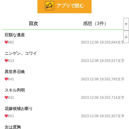
何処からか聞きつけ、金の無心に来る輩が次々に紅音の元を訪れ、疲弊した紅音
アプリで読む
は、誰も知らない土地で一人暮らしをすると決意。
だが、引っ越しを決めた直後、突然、異世界に召喚されてしまった。
だが、持っていた遺産はそのまま異世界でも使えたので、遺産を使って、スロー
目次
感想（3件）
ライフを楽しむことにしました。
巨額な遺産
小説
7,160 位 / 228,668 件
662
2023.12.06 18:33
3,644文字
ファンタジー
1,561 位 / 53,279 件
ニンゲン、コワイ
お気に入り
1,123
613
2023.12.06 18:33
3,517文字
24h.ポイント
191 pt
異世界召喚
文字数
145,115
641
2023.12.06 18:33
2,783文字
更新日時
2026.07.17 21:47
スキル判明
初回公開日時
2023.08.24 17:52
631
2023.12.06 18:33
2,714文字
週間ポイント
2,483 pt (3,983 位)
花嫁候補お断り
651
2023.12.06 18:33
1,927文字
月間ポイント
12,515 pt (3,692 位)
女は度胸
年間ポイント
173,860 pt (3,619 位)