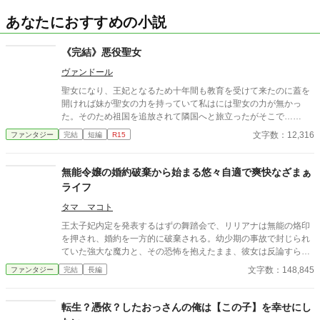
あなたにおすすめの小説
《完結》悪役聖女
ヴァンドール
聖女になり、王妃となるため十年間も教育を受けて来たのに蓋を
開ければ妹が聖女の力を持っていて私はには聖女の力が無かっ
た。そのため祖国を追放されて隣国へと旅立ったがそこで……
文字数：12,316
ファンタジー
完結
短編
R15
無能令嬢の婚約破棄から始まる悠々自適で爽快なざまぁ
ライフ
タマ マコト
王太子妃内定を発表するはずの舞踏会で、リリアナは無能の烙印
を押され、婚約を一方的に破棄される。幼少期の事故で封じられ
ていた強大な魔力と、その恐怖を抱えたまま、彼女は反論すらで
きず王都から追放される。だがその裏では、宰相派による政治的
文字数：148,845
ファンタジー
完結
長編
策略と、彼女の力を利用し隠してきた王家と貴族の思惑が渦巻い
ていた。すべてを失った夜、リリアナは初めて「役目ではなく自
分の意思で生きる」選択を迫られ、死地と呼ばれる北辺境へと旅
転生？憑依？したおっさんの俺は【この子】を幸せにし
立つ。