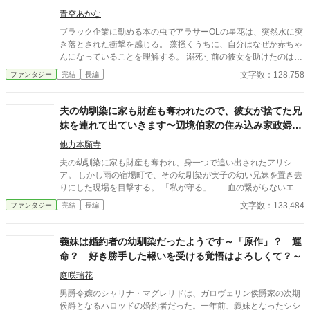
今まさに公開の場で突き放されたのだ。 アルベルトは勝ち誇る笑
ート』で解決でしゅ～
みを浮かべ、隣に立つ淡いピンク髪の少女ミーアを差し置き、
青空あかな
「おれはこの天使を選ぶ」と宣言した。ミーアは目を潤ませ、か
ブラック企業に勤める本の虫でアラサーOLの星花は、突然水に突
細い声で応じる。取り巻きの貴族たちも次々にローゼの罪を指摘
き落とされた衝撃を感じる。 藻掻くうちに、自分はなぜか赤ちゃ
し、アーサーやマッスルといった証人が証言を加えることで、非
んになっていることを理解する。 溺死寸前の彼女を助けたのは、
難の声は広間を震わせた。 ローゼは必死に抗う。「わたしは何も
冷徹な手腕により周囲から「血塗りの宰相」と恐れられるアイザ
文字数：128,758
ファンタジー
完結
長編
していない……」だが、王子の視線と群衆の圧力の前に言葉は届
ック・リヴィエール公爵だった。 その後、熱に浮かされながら見
かない。アルベルトは公然と彼女を罪人扱いし、地下牢への収監
た夢で前世を思い出し、星花は異世界の赤ちゃんに転生したこと
を命じる。近衛兵に両腕を拘束され、引きずられるローゼ。広間
を自覚する。 目覚めた彼女は周囲の会話から、赤ちゃんの自分を
夫の幼馴染に家も財産も奪われたので、彼女が捨てた兄
には王子を讃える喝采と、哀れむ視線だけが残った。 その孤立無
川に落としたのは実の両親だと知って、強いショックを受けた。
妹を連れて出ていきます〜辺境伯家の住み込み家政婦に
援の絶望の中で、ローゼの胸にかすかな光がともる。それは前世
前世の両親もいわゆる毒親であり、今世では「親」に愛されたか
の記憶――ブラック企業で心身をすり減らし、引きこもりとなっ
なった今、戻れと言われてももう遅い～
ったと……。 リヴィエール公爵家の屋敷に連れて行かれると、星
他力本願寺
た過去の記憶だった。地下牢という絶望的な空間が、彼女の心に
花にはとても貴重な聖属性の魔力があるとわかった。 アイザック
小さな希望を芽生えさせる。 そして――スキル《引きこもり》が
夫の幼馴染に家も財産も奪われ、身一つで追い出されたアリシ
に星花は「ステラ」と名付けられ彼の屋敷で暮らすようになる。
発動する兆しを見せた。絶望の牢獄は、ローゼにとって新たな力
ア。 しかし雨の宿場町で、その幼馴染が実子の幼い兄妹を置き去
当のアイザックとはほとんど会わない塩対応だが、屋敷の善良な
を得る場となる。《マイルーム》が呼び出され、誰にも侵入され
りにした現場を目撃する。 「私が守る」――血の繋がらないエミ
人たちに温かく育てられる。 そんなある日、精霊と冒険する絵本
ない自分だけの聖域が生まれる。泣き崩れる心に、未来への決意
ルとリリィを連れ、彼女は辺境伯家で住み込み家政婦として生き
文字数：133,484
ファンタジー
完結
長編
を読んだステラはその世界に入り込み、実際に精霊と冒険した。
が灯る。ここから、ローゼの再起と逆転の物語が始まるのだっ
抜くことを選んだ。 帳簿と観察力、揺るぎない実務能力を武器に
ステラには「本の世界に入り込み、その本の知識や内容を実際に
た。
屋敷を立て直し、偏屈だが真っ直ぐな辺境伯ヴィルヘルムの信頼
体験したように習得できる特別な力」があったのだ。 彼女はその
を得るアリシア。 子どもたちに「先生」と呼ばれ、家族のような
義妹は婚約者の幼馴染だったようです～「原作」？ 運
力を使って、隣国との条約締結に関する通訳不在問題や皇帝陛下
温かさに包まれながら、彼との心の距離も静かに縮まっていく。
命？ 好き勝手した報いを受ける覚悟はよろしくて？～
の病気を治す薬草探索など、様々な問題を解決する。 やがて、ア
やがて王都から元夫と幼馴染が「戻ってきてほしい」と懇願して
イザックは最初は煩わしかったはずのステラの活躍と愛らしさを
くるが――。 アリシアは静かに微笑み、こう告げた。 「もう、遅
庭咲瑞花
目の当たりにし、彼女を「娘として」大切に思うようになる。 こ
いわ」 追放された有能妻が、子どもたちとの家族愛と辺境伯との
れは赤ちゃんに転生した本好きアラサーの社畜OLが、前世の知識
男爵令嬢のシャリナ・マグレリドは、ガロヴェリン侯爵家の次期
恋で本当の幸せを掴む、ざまぁと甘さの両方を味わえる完全復讐
と本好きの力を活かして活躍した結果、冷徹な義父から溺愛され
侯爵となるハロッドの婚約者だった。一年前、義妹となったシシ