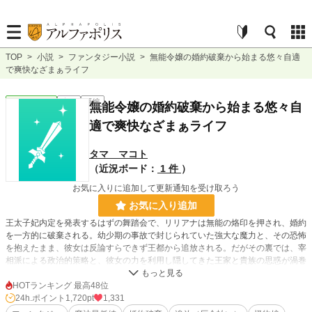
TOP
>
小説
>
ファンタジー小説
>
無能令嬢の婚約破棄から始まる悠々自適
で爽快なざまぁライフ
ファンタジー
完結
長編
無能令嬢の婚約破棄から始まる悠々自
適で爽快なざまぁライフ
タマ マコト
（近況ボード：
1 件
）
お気に入りに追加して更新通知を受け取ろう
お気に入り追加
王太子妃内定を発表するはずの舞踏会で、リリアナは無能の烙印を押され、婚約
を一方的に破棄される。幼少期の事故で封じられていた強大な魔力と、その恐怖
を抱えたまま、彼女は反論すらできず王都から追放される。だがその裏では、宰
相派による政治的策略と、彼女の力を利用し隠してきた王家と貴族の思惑が渦巻
いていた。すべてを失った夜、リリアナは初めて「役目ではなく自分の意思で生
きる」選択を迫られ、死地と呼ばれる北辺境へと旅立つ。
HOTランキング 最高48位
24h.ポイント
1,720pt
1,331