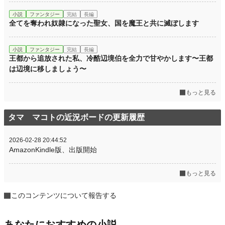
小説
ファンタジー
完結
長編
全てを奪われ奴隷になった聖女、国を魔王と共に滅ぼします
小説
ファンタジー
完結
長編
王都から追放された私、冷酷辺境伯を全力で甘やかします〜王都
は辺境に移しましょう〜
もっと見る
タマ マコトの近況ボードの更新履歴
2026-02-28 20:44:52
AmazonKindle版、出版開始
もっと見る
このコンテンツについて報告する
あなたにおすすめの小説