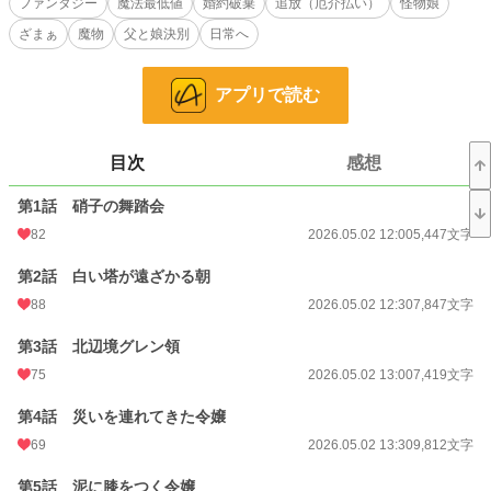
ファンタジー
魔法最低値
婚約破棄
追放（厄介払い）
怪物娘
小説
848 位 / 228,955 件
ざまぁ
魔物
父と娘決別
日常へ
ファンタジー
137 位 / 53,362 件
お気に入り
175
アプリで読む
24h.ポイント
1,720 pt
文字数
148,845
目次
感想
更新日時
2026.05.02 21:30
第1話 硝子の舞踏会
82
2026.05.02 12:00
5,447文字
初回公開日時
2026.05.02 12:00
初回完結日時
2026.05.02 21:32
第2話 白い塔が遠ざかる朝
88
2026.05.02 12:30
7,847文字
週間ポイント
5,174 pt (1,977 位)
第3話 北辺境グレン領
月間ポイント
20,194 pt (2,356 位)
75
2026.05.02 13:00
7,419文字
年間ポイント
79,669 pt (7,227 位)
第4話 災いを連れてきた令嬢
累計ポイント
84,133 pt (33,544 位)
69
2026.05.02 13:30
9,812文字
第5話 泥に膝をつく令嬢