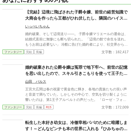
【完結】辺境に飛ばされた子爵令嬢、前世の経営知識で
大商会を作ったら王都がひれ伏したし、隣国のハイスペ
王子とも結婚できました
いっぺいちゃん
婚約破棄、そして辺境送り――。 子爵令嬢マリエールの運命は、
結婚式直前に無惨にも断ち切られた。 「辺境の館で余生を送れ。
もうお前は必要ない」 冷酷に告げた婚約者により、社交界から追
放された彼女。 しかし、マリエールには秘密があった。 ――前世
文字数：182,417
ファンタジー
完結
長編
の彼女は、一流企業で辣腕を振るった経営コンサルタント。 未開
拓の農産物、眠る鉱山資源、誠実で働き者の人々。 「必要ない」
と切り捨てられた辺境には、未来を切り拓く力があった。 物流網
婚約破棄された公爵令嬢は冤罪で地下牢へ、前世の記憶
を整え、作物をブランド化し、やがて「大商会」を設立！ 数年で
を思い出したので、スキル引きこもりを使って王子たち
辺境は“商業帝国”と呼ばれるまでに発展していく。 さらに隣国の
に復讐します！
完璧王子から熱烈な求婚を受け、愛も手に入れるマリエール。 一
山田 バルス
方で、税収激減に苦しむ王都は彼女に救いを求めて―― 「必要な
王宮大広間は春の祝宴で黄金色に輝き、各地の貴族たちの笑い声
いとおっしゃったのは、そちらでしょう？」 これは、追放令嬢
と音楽で満ちていた。しかしその中心で、空気を切り裂くように
が“経営知識”で国を動かし、 ざまぁと恋と繁栄を手に入れる逆転
響いたのは、第1王子アルベルトの声だった。 「ローゼ・フォ
サクセスストーリー！ ※表紙のイラストは画像生成AIによって作
ン・エルンスト！ おまえとの婚約は、今日をもって破棄す
文字数：172,009
ファンタジー
完結
長編
R15
られたものです。
る！」 周囲の視線が一斉にローゼに注がれ、彼女は凍りついた。
「……は？」唇からもれる言葉は震え、理解できないまま広間の
ざわめきが広がっていく。幼い頃から王子の隣で育ち、未来の王
転生した本好き幼女は、冷徹宰相パパのために暗躍しま
妃として教育を受けてきたローゼ――その誇り高き公爵令嬢が、
す！～どんなピンチも本の世界に入れる『ひみちゅのチ