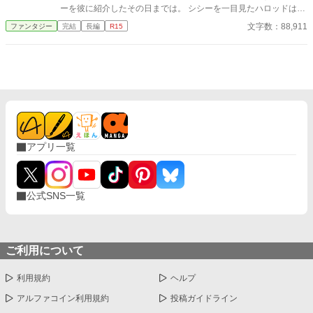
再生ラブストーリー。全40話。
る話である。 ※最終話まで予約投稿済
ーを彼に紹介したその日までは。 シシーを一目見たハロッドは彼
女を「初恋の女性だ」と言い張り、その光景を目にしたシャリナ
文字数：88,911
ファンタジー
完結
長編
R15
の頭の中には「原作」の記憶が流れ込んだ。「原作」ではシャリ
ナは二人の仲を引き裂こうとする「脇役」だった……らしい。 存
在しない記憶が生まれてから一年後、シャリナはとうとうハロッ
ドがシシーに結婚指輪を渡しているところを目撃してしまう。そ
れを機に完全に婚約者に見切りをつけたシャリナは、同じくハロ
ッドに虐げられていた彼の弟ロドアンから、ハロッドやシシーの
はたらいている悪事について知らされる。 「原作」の記憶通りの
未来は要らないし、シシーたちの思い通りにもさせない。これは
シャリナが自身の幸せをつかむための物語。
アプリ一覧
公式SNS一覧
ご利用について
利用規約
ヘルプ
アルファコイン利用規約
投稿ガイドライン