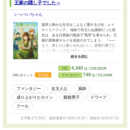
王家の隠し子でした～
いっぺいちゃん
薬草と静かな生活をこよなく愛する少女、レイ
ナ＝リーフィア。 地味で目立たぬ薬師だった彼
女は、ある日貴族の陰謀で“冤罪”を着せられ、王
都の冒険者ギルドを追放されてしまう。 「――
もう、草とだけ暮らせればいい」 絶望の果てに
たどり着いた辺境の村で、レイナはひっそりと
薬を作り始める。だが、彼女の薬はどんな難病
さえ癒す“奇跡の薬”だった。 やがて重病の王子
を治したことで、彼女の正体が王家の“隠し子”だ
4,340
小説
位 / 228,592件
と判明し、王都からの使者が訪れる―― 「あな
749
312pt
24h.ポイント
位 / 53,249件
ファンタジー
たの薬に、国を救ってほしい」 導かれるように
再び王都へと向かうレイナ。 医療改革を志
し、“薬師局”を創設して仲間たちと共に奔走する
ファンタジー
女主人公
薬師
日々が始まる。 薬草にしか心を開けなかった少
成り上がりヒロイン
眼鏡男子
ドワーフ
女が、やがて王国の未来を変える―― これは、
一人の“草オタク”薬師が紡ぐ、やさしくてまっす
クール
ぐな奇跡の物語。 ※表紙のイラストは画像生成
AIによって作られたものです。
文字数 271,533
最終更新日 2025.10.20
登録日 2025.07.31