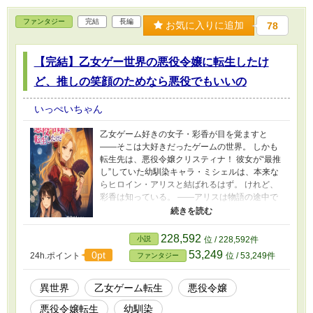
ファンタジー
完結
長編
お気に入りに追加
78
【完結】乙女ゲー世界の悪役令嬢に転生したけ
ど、推しの笑顔のためなら悪役でもいいの
いっぺいちゃん
乙女ゲーム好きの女子・彩香が目を覚ますと
――そこは大好きだったゲームの世界。 しかも
転生先は、悪役令嬢クリスティナ！ 彼女が“最推
し”していた幼馴染キャラ・ミシェルは、本来な
らヒロイン・アリスと結ばれるはず。 けれど、
彩香は知っている。 ――アリスは物語の途中で
病に倒れ、ミシェルは悲しみに沈む未来を。
「そんなの絶対に嫌！ 推しが泣く姿なんて見
たくない！」 決意した彩香は、悪役令嬢の仮面
228,592
小説
位 / 228,592件
を武器に“推し活”を開始する。 周囲からは冷た
53,249
0pt
24h.ポイント
位 / 53,249件
ファンタジー
い笑みを浮かべる悪女に見えても、本当の目的
はただひとつ――推しの笑顔を守ること。 陰謀
渦巻く学園、嫉妬深いライバル令嬢、次々仕掛
異世界
乙女ゲーム転生
悪役令嬢
けられる罠。 悪役令嬢としての立場を利用しな
悪役令嬢転生
幼馴染
がら、彼女は未来を塗り替えていく。 果たし