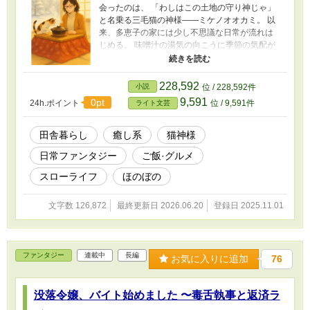
会ったのは、 「わしはこの土地の守り神じゃ」
と名乗る三毛猫の神様——ミケノオオカミ。 以
来、多恵子の家には少し不思議な日常が流れは
じめる。 味噌汁の湯気の向こうに季節の気配が
あり、 祠の前を通る風には見えない“道”があ
る。 隣のツネさんの笑い声、気まぐれな猫た
ち、 そして、時おり語られる“神さまの言葉”。
228,592
小説
位 / 228,592件
雪とごはんと猫のぬくもりが、 冷えた心をやわ
9,591
0pt
24h.ポイント
位 / 9,591件
ライト文芸
らかくほぐしていく——。 静かな田舎の冬を舞
台にした、 心に陽だまりを灯すヒーリングスト
ーリー。 ※表紙のイラストは画像生成AIによっ
田舎暮らし
癒し系
猫神様
て作られたものです。 ※この作品は「小説家に
日常ファンタジー
ご飯·グルメ
なろう」でも同時投稿しています。
スローライフ
ほのぼの
文字数 126,872
最終更新日 2026.06.20
登録日 2025.11.01
ファンタジー
連載中
長編
お気に入りに追加
76
没落令嬢、バイト始めました 〜毒舌執事と返済ラ