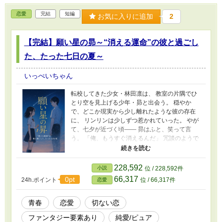
恋愛
完結
短編
お気に入りに追加
2
【完結】願い星の昴～“消える運命”の彼と過ごし
た、たった七日の夏～
いっぺいちゃん
転校してきた少女・林田凛は、 教室の片隅でひ
とり空を見上げる少年・昴と出会う。 穏やか
で、どこか現実から少し離れたような彼の存在
に、 リンリンは少しずつ惹かれていった。 やが
て、七夕が近づく頃―― 昴はふと、笑って言
う。 「俺、もうすぐ消えるんだ」 冗談のようで
いて、冗談ではない。 彼の言葉の意味を知るた
びに、 リンリンの世界は静かに変わり始める。
星が流れる夜、風が願いを運ぶ。 限られた夏の
228,592
小説
位 / 228,592件
中で紡がれる、 ひとりの少女と“消えゆく少
66,317
0pt
24h.ポイント
位 / 66,317件
恋愛
年”の物語。 たった七日間のきらめきが、永遠を
照らす――。
青春
恋愛
切ない恋
ファンタジー要素あり
純愛/ピュア