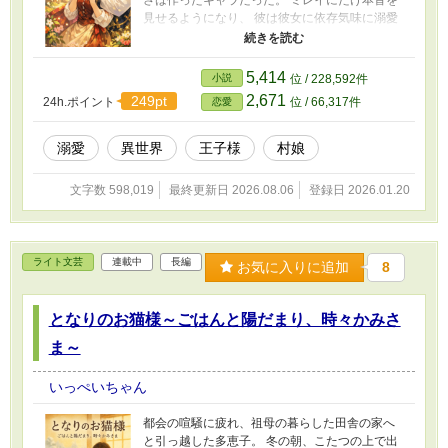
さは作ったキャラだった。 ミレイにだけ本音を
見せるようになり、 彼は彼女に依存気味に溺愛
してくる。 しかしレオンの完璧さには、 王宫の
闇に関わる秘密があって—— ミレイはレオンの
仮面を剥がしながら、 彼を救う本当の王子に導
5,414
小説
位 / 228,592件
いていく。 ※表紙のイラストは画像生成AIによ
2,671
249pt
24h.ポイント
位 / 66,317件
恋愛
って作られたものです。 ※この作品は「小説家
になろう」でも同時投稿しています。
溺愛
異世界
王子様
村娘
文字数 598,019
最終更新日 2026.08.06
登録日 2026.01.20
ライト文芸
連載中
長編
お気に入りに追加
8
となりのお猫様～ごはんと陽だまり、時々かみさ
ま～
いっぺいちゃん
都会の喧騒に疲れ、祖母の暮らした田舎の家へ
と引っ越した多恵子。 冬の朝、こたつの上で出