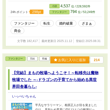
農産物、眠る鉱山資源、誠実で働き者の人々。
「必要ない」と切り捨てられた辺境には、未来
4,537
小説
位 / 228,592件
を切り拓く力があった。 物流網を整え、作物を
794
298pt
24h.ポイント
位 / 53,249件
ファンタジー
ブランド化し、やがて「大商会」を設立！ 数年
で辺境は“商業帝国”と呼ばれるまでに発展してい
く。 さらに隣国の完璧王子から熱烈な求婚を受
ファンタジー
転生
婚約破棄
ざまぁ
け、愛も手に入れるマリエール。 一方で、税収
商会
激減に苦しむ王都は彼女に救いを求めて――
「必要ないとおっしゃったのは、そちらでしょ
う？」 これは、追放令嬢が“経営知識”で国を動
文字数 182,417
最終更新日 2025.11.12
登録日 2025.08.31
かし、 ざまぁと恋と繁栄を手に入れる逆転サク
セスストーリー！ ※表紙のイラストは画像生成
AIによって作られたものです。
ファンタジー
完結
長編
お気に入りに追加
214
【完結】まもの牧場へようこそ！～転移先は魔物
牧場でした ～-ドラゴンの子育てから始める異世
界田舎暮らし-
いっぺいちゃん
平凡なサラリーマン、相原正人が目を覚ました
のは、 見知らぬ草原に佇むひとつの牧場だっ