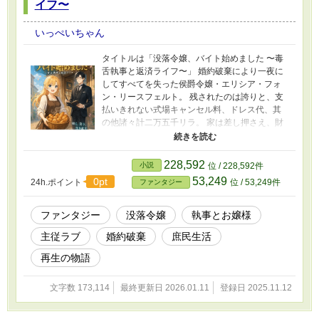
イフ〜
いっぺいちゃん
タイトルは「没落令嬢、バイト始めました 〜毒
舌執事と返済ライフ〜」 婚約破棄により一夜に
してすべてを失った侯爵令嬢・エリシア・フォ
ン・リースフェルト。 残されたのは誇りと、支
払いきれない式場キャンセル料、ドレス代、其
の他諸々計二万五千リラ。 家は差し押さえ、財
産もゼロ。 そんな彼女の傍に残ったのは、皮肉
屋で冷静すぎる執事――セシルだけだった。
「働くのよ、セシル！ 借金を返して、私の人
228,592
小説
位 / 228,592件
生を取り戻すの！」 「……お嬢様、まずは焦げ
53,249
0pt
24h.ポイント
位 / 53,249件
ファンタジー
たパンをどうにかしてください」 料理も家事も
世間知らずな令嬢と、口の悪い完璧執事。 身分
を失った主従が、パン屋・酒場・劇場……とバ
ファンタジー
没落令嬢
執事とお嬢様
イトを転々としながら、借金返済と再起を目指
主従ラブ
婚約破棄
庶民生活
す日々が始まる。 ぶつかり合いながらも、次第
に生まれていく信頼と絆。 そして、やがて明ら
再生の物語
かになるセシルの過去の秘密――。 没落から始
まる、二人の再生と恋の物語。 ※表紙のイラス
文字数 173,114
最終更新日 2026.01.11
登録日 2025.11.12
トは画像生成AIによって作られたものです。 ※
この作品は「小説家になろう」でも同時投稿し
ています。