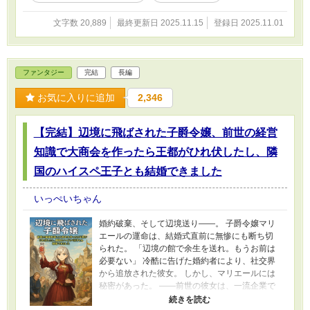
文字数 20,889
最終更新日 2025.11.15
登録日 2025.11.01
ファンタジー
完結
長編
お気に入りに追加
2,346
【完結】辺境に飛ばされた子爵令嬢、前世の経営
知識で大商会を作ったら王都がひれ伏したし、隣
国のハイスペ王子とも結婚できました
いっぺいちゃん
婚約破棄、そして辺境送り――。 子爵令嬢マリ
エールの運命は、結婚式直前に無惨にも断ち切
られた。 「辺境の館で余生を送れ。もうお前は
必要ない」 冷酷に告げた婚約者により、社交界
から追放された彼女。 しかし、マリエールには
秘密があった。 ――前世の彼女は、一流企業で
辣腕を振るった経営コンサルタント。 未開拓の