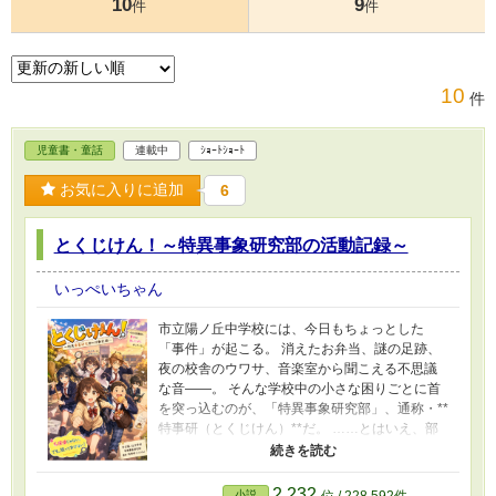
10
9
件
件
10
件
児童書・童話
連載中
ｼｮｰﾄｼｮｰﾄ
お気に入りに追加
6
とくじけん！～特異事象研究部の活動記録～
いっぺいちゃん
市立陽ノ丘中学校には、今日もちょっとした
「事件」が起こる。 消えたお弁当、謎の足跡、
夜の校舎のウワサ、音楽室から聞こえる不思議
な音――。 そんな学校中の小さな困りごとに首
を突っ込むのが、「特異事象研究部」、通称・**
特事研（とくじけん）**だ。 ……とはいえ、部
員は名探偵とはほど遠い個性派ぞろい。 壮大す
ぎるトンデモ推理を真顔で語る雑学王・星野美
空、運動神経抜群なのにオバケだけは苦手な涼
2,232
小説