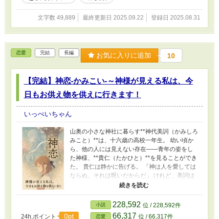
て、彩香はミシェルの笑顔を守り抜けるのか？
そして“悪役”を演じ続ける彼女自身が掴む結末と
文字数 49,889
最終更新日 2025.09.22
登録日 2025.08.31
は――。 ※表紙のイラストは画像生成AIによっ
て作られたものです。
恋愛
完結
長編
お気に入りに追加
10
【完結】神恋-かみこい-～神様が見える私は、今
日もお供え物を供えに行きます！
いっぺいちゃん
山奥の小さな神社に暮らす**神代美詞（かみしろ
みこと）**は、十六歳の高校一年生。 幼い頃か
ら、他の人には見えない存在――青年の姿をし
た神様、**貴仁（たかひと）**を見ることができ
た。 貴仁は静かに告げる。 「神は人を愛しては
ならぬ。それは呪いだからだ」 けれど、美詞は
彼に惹かれてしまう。 境界の向こうにいるはず
の彼もまた、少しずつ心を揺らし始めていた。
そんな二人の前に、人の心の澱〈おり〉から生
228,592
小説
位 / 228,592件
まれる“祟りの芽”が現れる。 芽は黒い水や影と
66,317
0pt
24h.ポイント
位 / 66,317件
恋愛