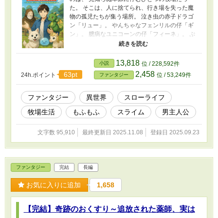
た。 そこは、人に捨てられ、行き場を失った魔
物の孤児たちが集う場所。 泣き虫の赤子ドラゴ
ン「リュー」。 やんちゃなフェンリルの仔「ギ
ン」。 臆病なユニコーンの仔「フィーネ」。 ぷ
るぷる働き者のスライム「モチョ」。 彼らを
「処分すべき危険種」と呼ぶ声が、王都や冒険
者から届く。 けれど正人は誓う。 ――この子た
13,818
小説
位 / 228,592件
ちは、ただの“危険”なんかじゃない。 ――ここ
2,458
63pt
24h.ポイント
位 / 53,249件
ファンタジー
は、家族の居場所だ。 癒やしのスキル【癒やし
の手】を頼りに、 命を守り、日々を紡ぎ、 “人と
魔物が共に生きる未来”を探していく。 ◇ 🐉 癒
ファンタジー
異世界
スローライフ
やしと涙と、もふもふと。 ――これは、小さな
牧場生活
もふもふ
スライム
男主人公
牧場から始まる大きな物語。 ――世界に抗いな
がら、共に暮らすことを選んだ者たちの、優し
い日常譚。 ※表紙のイラストは画像生成AIによ
文字数 95,910
最終更新日 2025.11.08
登録日 2025.09.23
って作られたものです。
ファンタジー
完結
長編
お気に入りに追加
1,658
【完結】奇跡のおくすり～追放された薬師、実は