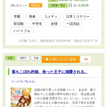
位 / 228,592件
風彩羽、カッコつけるたびに失敗するナルシス
21
604pt
24h.ポイント
位 / 4,652件
児童書・童話
ト・近野信吾、事件の最中でもおやつを優先す
る食いしん坊・伊藤大地、存在感が薄すぎるの
に誰よりも真相を見ている図書委員・月島優
学園
青春
コメディ
日常ミステリー
助。そして、そんな仲間たちに振り回されなが
部活動
中学生
友情
一話完結
らも放っておけず、ツッコミ役として奔走する
主人公・日向和奏。 「犯人は宇宙人だ！」 「い
ハートフル
や、未来人かもしれない！」 「それとも学校の
七不思議？」 まともな推理はほとんど進まず、
文字数 73,911
最終更新日 2026.08.06
登録日 2026.07.30
事件は毎回とんでもない方向へ暴走。それでも
最後には、仲間たちの何気ない一言や小さな思
いやりがつながり、誰も傷つかない笑顔の結末
へたどり着く。 これは、本格ミステリーではな
恋愛
連載中
長編
い。 名探偵になれなくても、誰かの「困った」
お気に入りに追加
40
を笑顔に変えることはできる。 笑って、走っ
て、失敗して、また笑う。 個性豊かな六人が繰
落ちこぼれ村娘、拾った王子に溺愛される。
り広げる、放課後青春コメディ＆日常ミステリ
ー。 『とくじけん！～特異事象研究部の活動記
録～』 今日の放課後も、事件は笑いながらやっ
いっぺいちゃん
てくる。 ※表紙のイラストは画像生成AIによっ
て作られたものです。 ※この作品は「小説家に
辺境の村で育った元気娘 ミレイ。 ある日、森で
なろう」でも同時投稿しています。
倒れていた金髪の青年を助けるが、 実は彼は国
一の人気者 完璧王子レオン だった。 だがレオン
は外に出ると人格がゆるみ、 王宮で見せる完璧