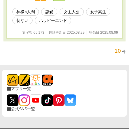
なって人々に災いをもたらし、放置すれば境界
を越えてしまう。 神は祓うことができるが、そ
れは人の感情を切り捨てる行為でもあった。
神様×人間
恋愛
女主人公
女子高生
「人の手で流した水は、二度と濁らない」――
切ない
ハッピーエンド
そう信じ、美詞は友人や村人の心を解きほぐ
し、芽を摘んでいく。 しかし、神と人では寿命
も世界も違いすぎる。 恋の代償は、やがて美詞
文字数 65,173
最終更新日 2025.08.29
登録日 2025.08.09
の命と心を試すことになる。 それでも彼女は、
今日もお供え物を持って石段を登る。 それは祈
りであり、恋であり、そして――別れに向かう
10
件
約束の道。 ※表紙のイラストは画像生成AIによ
って作られたものです。
アプリ一覧
公式SNS一覧