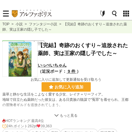
TOP
>
小説
>
ファンタジー小説
>
【完結】奇跡のおくすり～追放された薬
師、実は王家の隠し子でした～
ファンタジー
完結
長編
【完結】奇跡のおくすり～追放された
薬師、実は王家の隠し子でした～
いっぺいちゃん
（近況ボード：
9 件
）
お気に入りに追加して更新通知を受け取ろう
お気に入り追加
薬草と静かな生活をこよなく愛する少女、レイナ＝リーフィア。
地味で目立たぬ薬師だった彼女は、ある日貴族の陰謀で“冤罪”を着せられ、王都
の冒険者ギルドを追放されてしまう。
「――もう、草とだけ暮らせればいい」
HOTランキング 最高4位
絶望の果てにたどり着いた辺境の村で、レイナはひっそりと薬を作り始める。だ
24h.ポイント
262pt
39,363
が、彼女の薬はどんな難病さえ癒す“奇跡の薬”だった。