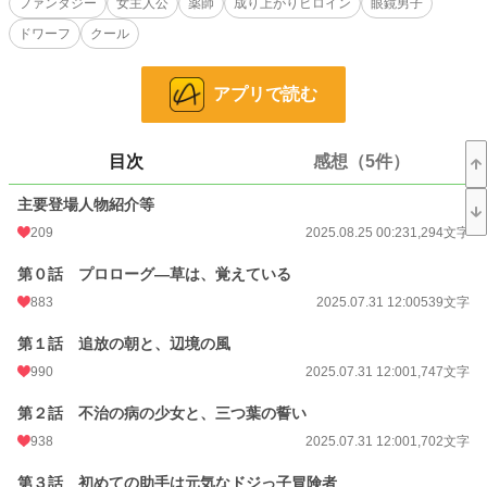
ファンタジー
女主人公
薬師
成り上がりヒロイン
眼鏡男子
ドワーフ
クール
やがて重病の王子を治したことで、彼女の正体が王家の“隠し子”だと判明し、王
都からの使者が訪れる――
アプリで読む
「あなたの薬に、国を救ってほしい」
導かれるように再び王都へと向かうレイナ。
医療改革を志し、“薬師局”を創設して仲間たちと共に奔走する日々が始まる。
目次
感想（5件）
薬草にしか心を開けなかった少女が、やがて王国の未来を変える――
主要登場人物紹介等
これは、一人の“草オタク”薬師が紡ぐ、やさしくてまっすぐな奇跡の物語。
209
2025.08.25 00:23
1,294文字
※表紙のイラストは画像生成AIによって作られたものです。
第０話 プロローグ―草は、覚えている
小説
5,233 位 / 228,790 件
883
2025.07.31 12:00
539文字
ファンタジー
925 位 / 53,313 件
第１話 追放の朝と、辺境の風
990
2025.07.31 12:00
1,747文字
お気に入り
1,658
第２話 不治の病の少女と、三つ葉の誓い
24h.ポイント
262 pt
938
2025.07.31 12:00
1,702文字
文字数
271,533
第３話 初めての助手は元気なドジっ子冒険者