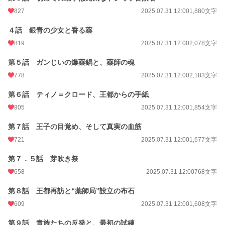
更新日時
2025.10.20 00:00
827
2025.07.31 12:00
1,880文字
初回公開日時
2025.07.31 12:00
４話 銀青の少女と香る薬
初回完結日時
2025.10.20 10:01
819
2025.07.31 12:00
2,078文字
週間ポイント
5,308 pt (1,934 位)
第５話 ガンじいの爆薬鍋と、薬師の魂
月間ポイント
13,180 pt (3,521 位)
778
2025.07.31 12:00
2,183文字
年間ポイント
471,911 pt (1,117 位)
第６話 ティノ＝クロード、王都からの手紙
累計ポイント
525,208 pt (10,041 位)
805
2025.07.31 12:00
1,854文字
第７話 王子の目覚め、そして真実の血筋
721
2025.07.31 12:00
1,677文字
第７．５話 芽吹き祭
658
2025.07.31 12:00
768文字
第８話 王都再訪と“薬師局”設立の布石
609
2025.07.31 12:00
1,608文字
第９話 貴族たちの反発と、最初の試練