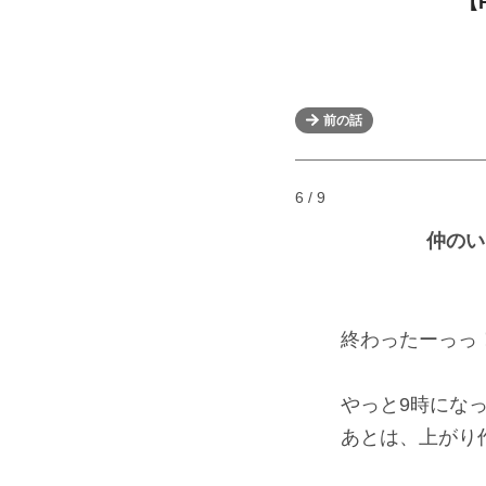
【
前の話
6 / 9
仲のい
終わったーっっ
やっと9時になっ
あとは、上がり