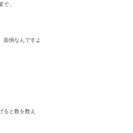
業で」
、面倒なんですよ
げると数を数え