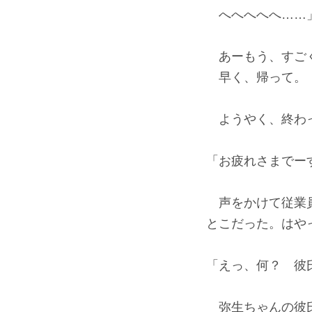
へへへへへ……
あーもう、すご
早く、帰って。
ようやく、終わ
「お疲れさまでー
声をかけて従業員
とこだった。はや
「えっ、何？ 彼
弥生ちゃんの彼氏