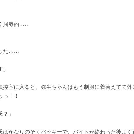
」
く屈辱的……
った……
す」
控室に入ると、弥生ちゃんはもう制服に着替えてて外
っっ！！
氏？」
はかなりのそくバッキーで、バイトが終わった後よく