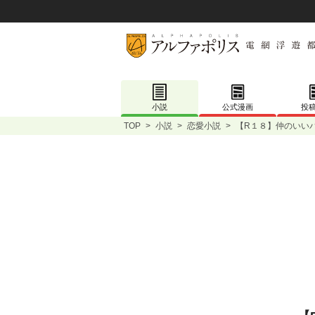
小説
公式漫画
投
TOP
>
小説
>
恋愛小説
>
【R１８】仲のいい