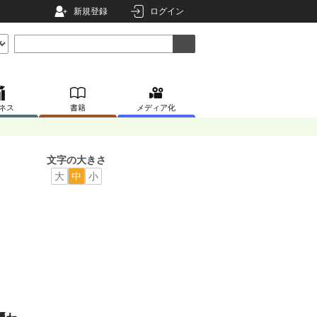
新規登録
ログイン
ネス
書籍
メディア化
文字の大きさ
大
中
小