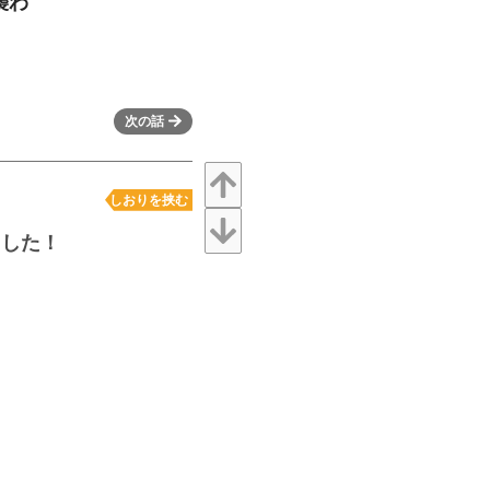
襲わ
次の話
しおりを挟む
ました！