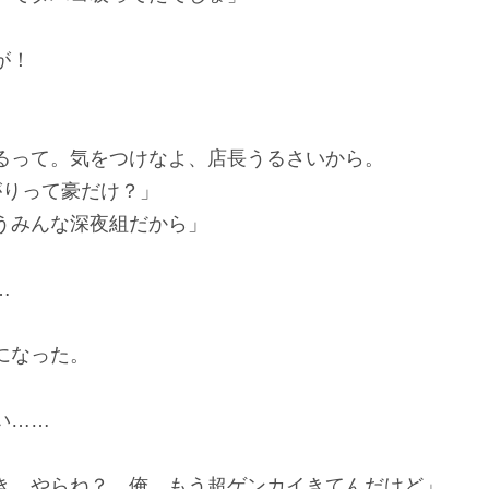
が！
」
るって。気をつけなよ、店長うるさいから。
りって豪だけ？」
うみんな深夜組だから」
…
になった。
い……
き、やらね？ 俺、もう超ゲンカイきてんだけど」