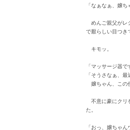
「なぁなぁ、嬢ち
めんご親父がレジ
で厭らしい目つき
キモッ。
「マッサージ器で
「そうさなぁ、最
嬢ちゃん、この使
不意に豪にクリを
た。
「おっ、嬢ちゃん