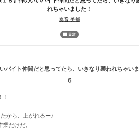
R１８】仲のいいバイト仲間だと思ってたら、いきなり
M
れちゃいました！
u
奏音 美都
t
e
目次
いバイト仲間だと思ってたら、いきなり襲われちゃい
６
！！
たから、上がれるー♪
作業だけだ。