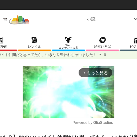
Web
稿漫画
レンタル
絵本ひろば
ビジ
コンテンツ大賞
バイト仲間だと思ってたら、いきなり襲われちゃいました！
>
６
もっと見る
arrow_forward_ios
Powered by 
GliaStudios