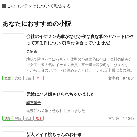
このコンテンツについて報告する
あなたにおすすめの小説
会社のイケメン先輩がなぜか夜な夜な私のアパートにや
って来る件について(※付き合っていません)
久留茶
地味で陰キャでぽっちゃり体型の小森菜乃(24)は、会社の飲み会
で女子一番人気のイケメン社員・五十嵐大和(26)を、ひょんなこ
とから自分のアパートに泊めることに。 しかし五十嵐は表の顔と
は別に、腹黒でひと癖もふた癖もある男だった。 「お前は俺の恋
文字数：87,854
恋愛
完結
長編
R15
愛対象外。ヤル気も全く起きない安全地帯」 ――酷い言葉に、菜
乃は呆然。二度と関わるまいと決める。 なのに、それを境に彼は
夜な夜な菜乃のもとへ現れるようになり……？ 溺愛×性格に難あ
元彼にハメ婚させられちゃいました
りの執着男子 × 冴えない自分から変身する健気ヒロイン。 王道と
鳴宮鶉子
刺激が詰まったオフィスラブコメディ！ ✽全28話完結 ✽辛口で過
激な発言あり。苦手な方はご注意ください。 ✽他誌にも掲載中で
元彼にハメ婚させられちゃいました
す。 ✽2026.4/11 エブリスタ用に使用している表紙に変更しまし
文字数：17,367
恋愛
完結
短編
R18
た。 →表紙はイラストをGrok タイトルをChatGPTでAI生成して
います。
新人メイド桃ちゃんのお仕事