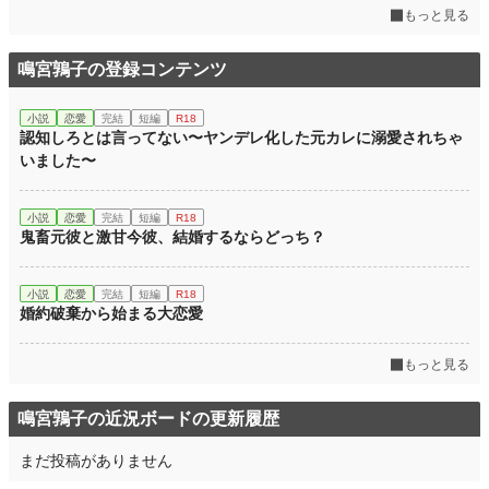
もっと見る
鳴宮鶉子の登録コンテンツ
小説
恋愛
完結
短編
R18
認知しろとは言ってない〜ヤンデレ化した元カレに溺愛されちゃ
いました〜
小説
恋愛
完結
短編
R18
鬼畜元彼と激甘今彼、結婚するならどっち？
小説
恋愛
完結
短編
R18
婚約破棄から始まる大恋愛
もっと見る
鳴宮鶉子の近況ボードの更新履歴
まだ投稿がありません