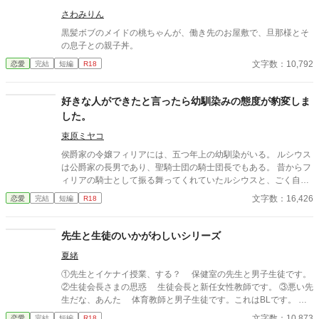
さわみりん
黒髪ボブのメイドの桃ちゃんが、働き先のお屋敷で、旦那様とそ
の息子との親子丼。
文字数：10,792
恋愛
完結
短編
R18
好きな人ができたと言ったら幼馴染みの態度が豹変しま
した。
束原ミヤコ
侯爵家の令嬢フィリアには、五つ年上の幼馴染がいる。 ルシウス
は公爵家の長男であり、聖騎士団の騎士団長でもある。 昔からフ
ィリアの騎士として振る舞ってくれていたルシウスと、ごく自然
に婚約者になっていた。 しかし、ある日の夜会で、「ルシウス様
文字数：16,426
恋愛
完結
短編
R18
はわがままな妹と結婚をしなければならず、可哀想」という噂話
を聞いてしまう。 自分のせいでルシウスは想い人と添い遂げられ
ないのだと気づいたフィリアは、ルシウスに告げる。 「私、好き
先生と生徒のいかがわしいシリーズ
な人ができました」 だから、あなたとは結婚できないのだという
夏緒
嘘を──。
①先生とイケナイ授業、する？ 保健室の先生と男子生徒です。
②生徒会長さまの思惑 生徒会長と新任女性教師です。 ③悪い先
生だな、あんた 体育教師と男子生徒です。これはBLです。 ど
んな理由があろうが学校でいかがわしいことをしてはいけません
文字数：10,873
恋愛
完結
短編
R18