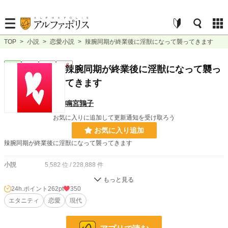
TOP
>
小説
>
恋愛小説
>
辣腕同期が終業後に淫獣になって襲ってきます
恋愛
完結
短編
R18
辣腕同期が終業後に淫獣になって襲っ
てきます
鳴宮鶉子
お気に入りに追加して更新通知を受け取ろう
お気に入り追加
辣腕同期が終業後に淫獣になって襲ってきます
小説
5,582 位 / 228,888 件
恋愛
2,786 位 / 66,385 件
24h.ポイント
262pt
350
お気に入り
エタニティ
120
恋愛
現代
24h.ポイント
262 pt