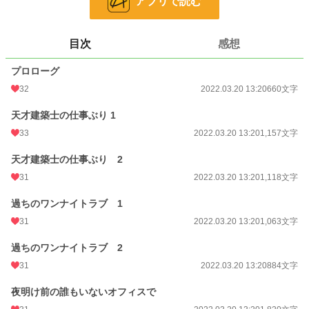
アプリで読む
文字数
11,524
更新日時
2022.03.20 13:20
目次
感想
初回公開日時
2022.03.20 13:20
プロローグ
初回完結日時
2022.03.20 13:20
32
2022.03.20 13:20
660文字
週間ポイント
1,474 pt (6,516 位)
天才建築士の仕事ぶり 1
月間ポイント
6,839 pt (6,354 位)
33
2022.03.20 13:20
1,157文字
年間ポイント
97,058 pt (6,139 位)
天才建築士の仕事ぶり 2
31
2022.03.20 13:20
1,118文字
累計ポイント
234,478 pt (18,033 位)
過ちのワンナイトラブ 1
31
2022.03.20 13:20
1,063文字
過ちのワンナイトラブ 2
31
2022.03.20 13:20
884文字
夜明け前の誰もいないオフィスで