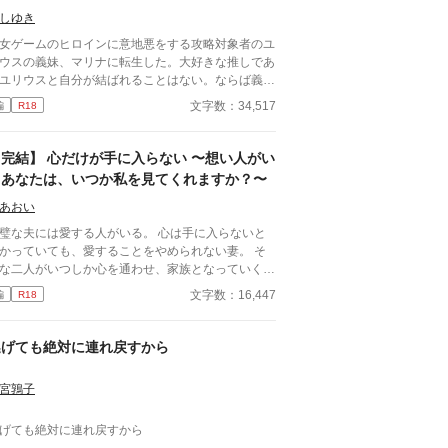
しゆき
女ゲームのヒロインに意地悪をする攻略対象者のユ
ウスの義妹、マリナに転生した。大好きな推しであ
ユリウスと自分が結ばれることはない。ならば義妹
して目一杯甘えまくって楽しもうと考えたのだが、
文字数：34,517
編
R18
づけばユリウスにめちゃくちゃ執着されていた話。
義兄に嫌われようとした行動が裏目に出て逆に執着
れることになった話」のifストーリーですが繋がり
【完結】 心だけが手に入らない 〜想い人がい
なにもありません。
るあなたは、いつか私を見てくれますか？〜
あおい
璧な夫には愛する人がいる。 心は手に入らないと
かっていても、愛することをやめられない妻。 そ
な二人がいつしか心を通わせ、家族となっていくお
。
文字数：16,447
編
R18
逃げても絶対に連れ戻すから
宮鶉子
げても絶対に連れ戻すから