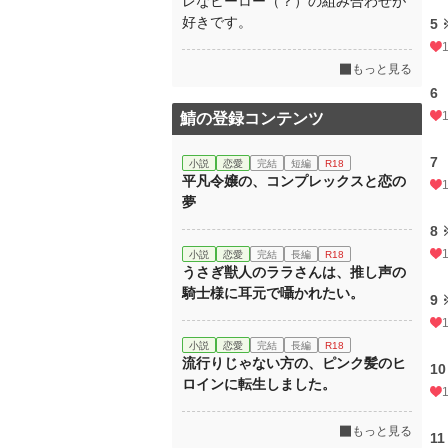
レなヒーロー（？）の組み合わせが
好きです。
5 
もっと見る
6
鯖の登録コンテンツ
7
小説
恋愛
完結
短編
R18
平凡令嬢の、コンプレックスと恋の
夢
8 
小説
恋愛
完結
長編
R18
うさぎ獣人のララさんは、推し声の
騎士様に耳元で囁かれたい。
9 
小説
恋愛
完結
長編
R18
流行りじゃない方の、ピンク髪のヒ
10
ロインに転生しました。
もっと見る
11