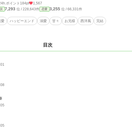
24h.ポイント
184pt
1,567
7,293
3,255
位 / 228,643件
位 / 66,331件
説
恋愛
恋愛
ハッピーエンド
溺愛
甘々
お兄様
西洋風
完結
目次
101
108
※
105
105