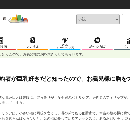
Web
稿漫画
レンタル
絵本ひろば
ビジ
コンテンツ大賞
と知ったので、お義兄様に胸を大きくしてもらいます。
約者が巨乳好きだと知ったので、お義兄様に胸を
憐な見た目とは裏腹に、突っ走りがちな令嬢のパトリシア。婚約者のフィリップが
を聞いてしまう。
トリシアは、小さい頃に両親を亡くし、母の弟である伯爵家で、本当の娘の様に育
生活を送らねばならないと、兄の様に慕っているアレックスに、あるお願いをしに