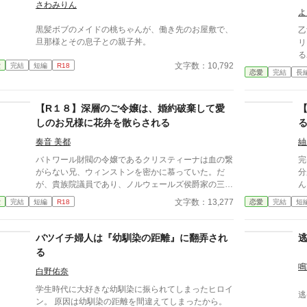
さわみりん
よ
黒髪ボブのメイドの桃ちゃんが、働き先のお屋敷で、
乙
旦那様とその息子との親子丼。
リ
る
文字数：10,792
愛
完結
短編
R18
と
恋愛
完結
長
気
「
さ
【R１８】深層のご令嬢は、婚約破棄して愛
は
しのお兄様に花弁を散らされる
奏音 美都
紬
バトワール財閥の令嬢であるクリスティーナは血の繋
完
がらない兄、ウィンストンを密かに慕っていた。だ
分
が、貴族院議員であり、ノルウェールズ侯爵家の三男
ん
であるコンラッドとの婚姻話が持ち上がり、バトワー
話
文字数：13,277
愛
完結
短編
R18
恋愛
完結
短
ル財閥、ひいては会社の経営に携わる兄のために、お
見合いを受ける覚悟をする。 だが、今目の前では兄
のウィンストンに迫られていた。 「ノルウェールズ
バツイチ婦人は『幼馴染の距離』に翻弄され
侯爵の御曹司とのお見合いが決まったって聞いたんだ
る
が、本当なのか？」」 どう尋ねる兄の真意は……
鳴
白野佑奈
学生時代に大好きな幼馴染に振られてしまったヒロイ
逃
ン。 原因は幼馴染の距離を間違えてしまったから。