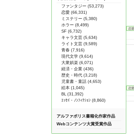
ファンタジー (53,273)
恋愛 (66,331)
ミステリー (5,380)
ホラー (8,499)
恋
SF (6,732)
キャラ文芸 (5,634)
ライト文芸 (9,589)
青春 (7,916)
現代文学 (9,614)
大衆娯楽 (6,071)
経済・企業 (436)
歴史・時代 (3,218)
児童書・童話 (4,653)
絵本 (1,045)
恋
BL (31,392)
ｴｯｾｲ・ﾉﾝﾌｨｸｼｮﾝ (8,860)
アルファポリス書籍化作家作品
Webコンテンツ大賞受賞作品