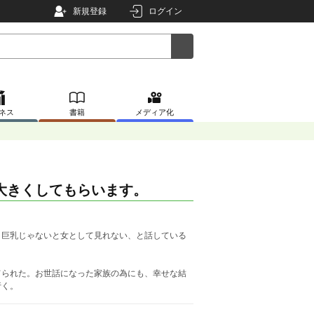
新規登録
ログイン
ネス
書籍
メディア化
大きくしてもらいます。
、巨乳じゃないと女として見れない、と話している
てられた。お世話になった家族の為にも、幸せな結
行く。