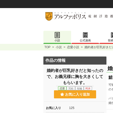
小説
公式漫画
投
TOP
>
小説
>
恋愛小説
>
婚約者が巨乳好きだ
作品の情報
婚
婚約者が巨乳好きだと知ったの
で、お義兄様に胸を大きくして
鯖
もらいます。
可
恋愛
完結
短編
R18
の
お気に入り追加
パ
婚
お気に入り
125