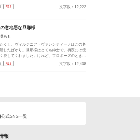
文字数：12,222
編
R18
私の意地悪な旦那様
咲もも
たくし、ヴィルジニア・ヴァレンティーノはこの冬
婚したばかり。旦那様はとても紳士で、初夜には優
く愛してくれました。けれど、プロポーズのときの
の言葉がどうにも気になって仕方がないのです。
文字数：12,438
編
R18
―《嗜虐趣味》って、なんですの？ ※お嬢様な新
が性的嗜好に問題ありのイケメン夫に新年早々色々
れちゃうお話 ※ムーンライトノベルズからの転載
す
公式SNS一覧
情報