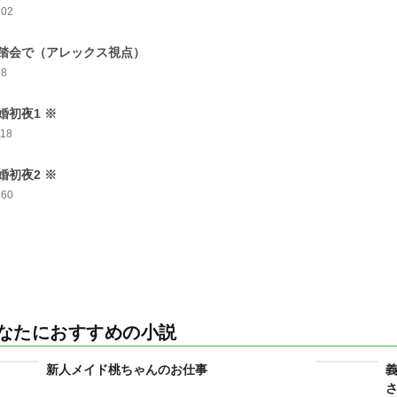
102
踏会で（アレックス視点）
98
婚初夜1 ※
118
婚初夜2 ※
160
なたにおすすめの小説
新人メイド桃ちゃんのお仕事