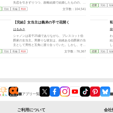
失恋を引きずりつつ、政略結婚で結婚したものの、今
恋愛
完結
短
度は夫が元カノとその子供を連れて帰って来た！ た
文字数：104,541
愛
完結
長編
R18
まらず離婚し、実家に戻ると、幼馴染がやって来て？
彼の失った恋人の代わりに優しくされても、今度は間
違えません。 幼馴染の距離は遵守します！ というお
【完結】女当主は義弟の手で花開く
話です ※別サイト様にも載せていただいておりま
はるみさ
柴
す。
シャノンは若干25歳でありながら、プレスコット伯
わ
爵家の女当主。男勝りな彼女は、由緒ある伯爵家の当
結
主として男性と互角に渡り合っていた。しかし、そん
し
な彼女には結婚という大きな悩みが。伯爵家の血筋を
あ
文字数：76,367
愛
完結
長編
R18
恋愛
完結
短
残すためにも結婚しなくてはと思うが、全く相手が見
―
つからない。途方に暮れていたその時……「義姉さ
妻
ん、それ僕でいいんじゃない？」昔拾ってあげた血の
さ
繋がりのない美しく成長した義弟からまさかの提
で
案……！？ 恋に臆病な姉と、一途に義姉を想い続け
てきた義弟の大人の恋物語。 ※他サイトにも掲載し
ています。
アプリ一覧
ご利用について
会社