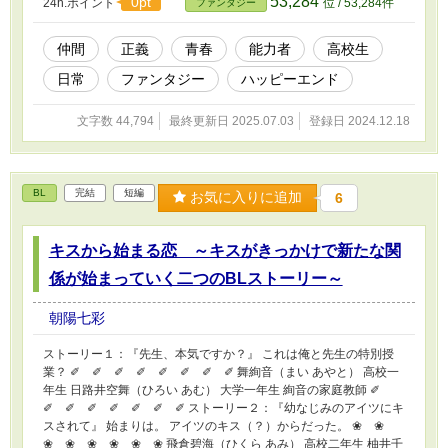
53,284
0pt
24h.ポイント
位 / 53,284件
ファンタジー
仲間
正義
青春
能力者
高校生
日常
ファンタジー
ハッピーエンド
文字数 44,794
最終更新日 2025.07.03
登録日 2024.12.18
BL
完結
短編
お気に入りに追加
6
キスから始まる恋 ～キスがきっかけで新たな関
係が始まっていく二つのBLストーリー～
朝陽七彩
ストーリー１：『先生、本気ですか？』 これは俺と先生の特別授
業？ ✐ ✐ ✐ ✐ ✐ ✐ ✐ ✐ 舞絢音（まい あやと） 高校一
年生 日路井空舞（ひろい あむ） 大学一年生 絢音の家庭教師 ✐
✐ ✐ ✐ ✐ ✐ ✐ ✐ ストーリー２：『幼なじみのアイツにキ
スされて』 始まりは。 アイツのキス（？）からだった。 ❀ ❀
❀ ❀ ❀ ❀ ❀ ❀ 飛倉碧海（ひくら あみ） 高校二年生 柚井千