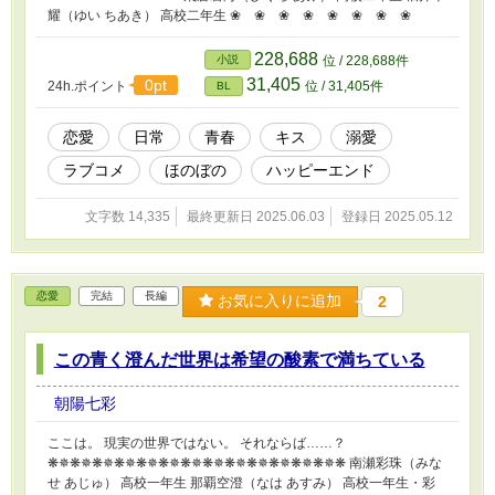
耀（ゆい ちあき） 高校二年生 ❀ ❀ ❀ ❀ ❀ ❀ ❀ ❀
228,688
小説
位 / 228,688件
31,405
0pt
24h.ポイント
位 / 31,405件
BL
恋愛
日常
青春
キス
溺愛
ラブコメ
ほのぼの
ハッピーエンド
文字数 14,335
最終更新日 2025.06.03
登録日 2025.05.12
恋愛
完結
長編
お気に入りに追加
2
この青く澄んだ世界は希望の酸素で満ちている
朝陽七彩
ここは。 現実の世界ではない。 それならば……？
❋✵❋✵❋✵❋✵❋✵❋✵❋✵❋✵❋✵❋✵❋✵❋✵❋✵❋ 南瀬彩珠（みな
せ あじゅ） 高校一年生 那覇空澄（なは あすみ） 高校一年生・彩