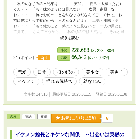
私の幼なじみの三兄弟は……。 突然。 長男・太鳳（たお）
くん・・・「もう妹のようには見れない」 次男・南風（な
お）・・・「俺はお前のことを幼なじみだなんて思ってねぇ。 お
前は俺にとって初めから一人の女なんだよ」 三男・雅陽（あ
お）・・・「もう俺のこと、弟のように見ないで。 一人の男とし
て見て」 なんて言うから。 私の頭の中は大混乱。 それと同
時に。 私の胸の鼓動はとても忙しくなっている。 ……止まら
ない。 ドキドキが。 ドキドキが止まらない。 ♡－♡－♡－♡
－♡－♡－♡－♡－♡－♡－♡－♡－♡ 月島彩音（つきしま あや
228,688
小説
位 / 228,688件
ね） 高校二年生 恋愛にとても鈍感 ＊晴海三兄弟＊ 晴海太鳳（はる
66,342
0pt
24h.ポイント
位 / 66,342件
恋愛
み たお） 晴海家長男 大学一年生 優しくて温和な性格 晴海南風
（はるみ なお） 晴海家次男 高校二年生 クール。言い方を変えた
ら、ぶっきらぼう 晴海雅陽（はるみ あお） 晴海家三男 中学二年生
恋愛
日常
ほのぼの
美少女
美男子
無邪気で人懐っこい ♡－♡－♡－♡－♡－♡－♡－♡－♡－♡－
イケメン
揺れる気持ち
幼なじみ
♡－♡－♡ イケメン三兄弟に告白をされた恋愛鈍感女子。 三
兄弟の中で彩音が恋をするのは誰？♡
文字数 14,510
最終更新日 2025.01.15
登録日 2025.01.08
恋愛
完結
短編
お気に入りに追加
8
イケメン総長とキケンな関係 ～出会いは突然の