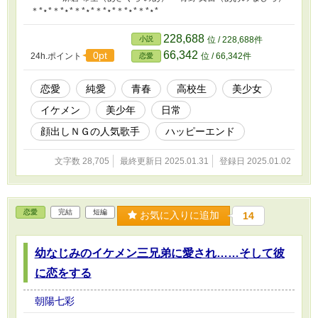
＊*⋆*＊*⋆*＊*⋆*＊*⋆*＊*⋆*＊*⋆*
228,688
小説
位 / 228,688件
66,342
0pt
24h.ポイント
位 / 66,342件
恋愛
恋愛
純愛
青春
高校生
美少女
イケメン
美少年
日常
顔出しＮＧの人気歌手
ハッピーエンド
文字数 28,705
最終更新日 2025.01.31
登録日 2025.01.02
恋愛
完結
短編
お気に入りに追加
14
幼なじみのイケメン三兄弟に愛され……そして彼
に恋をする
朝陽七彩