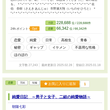
を。 ＊*⋆*＊*⋆*＊*⋆*＊*⋆*＊*⋆*＊*⋆*＊*⋆*＊*⋆*＊*⋆*＊*⋆* 佐
伯 杏樹（さえき あんじゅ） 市野瀬大翔（いちのせ ひろと） ＊
*⋆*＊*⋆*＊*⋆*＊*⋆*＊*⋆*＊*⋆*＊*⋆*＊*⋆*＊*⋆*＊*⋆*
228,688
小説
位 / 228,688件
66,342
0pt
24h.ポイント
位 / 66,342件
恋愛
恋愛
純愛
日常
高校生
青春
秘密
ギャップ
イケメン
不器用な性格
ほのぼの
文字数 27,243
最終更新日 2025.02.28
登録日 2025.01.18
恋愛
完結
短編
お気に入りに追加
1
純愛日記 ～男子と女子、二組の純愛物語～
朝陽七彩