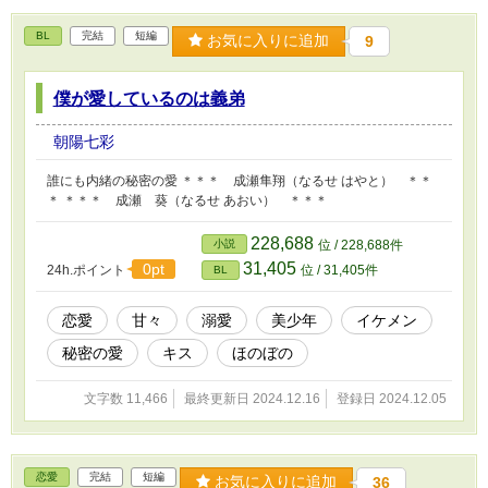
BL
完結
短編
お気に入りに追加
9
僕が愛しているのは義弟
朝陽七彩
誰にも内緒の秘密の愛 ＊＊＊ 成瀬隼翔（なるせ はやと） ＊＊
＊ ＊＊＊ 成瀬 葵（なるせ あおい） ＊＊＊
228,688
小説
位 / 228,688件
31,405
0pt
24h.ポイント
位 / 31,405件
BL
恋愛
甘々
溺愛
美少年
イケメン
秘密の愛
キス
ほのぼの
文字数 11,466
最終更新日 2024.12.16
登録日 2024.12.05
恋愛
完結
短編
お気に入りに追加
36