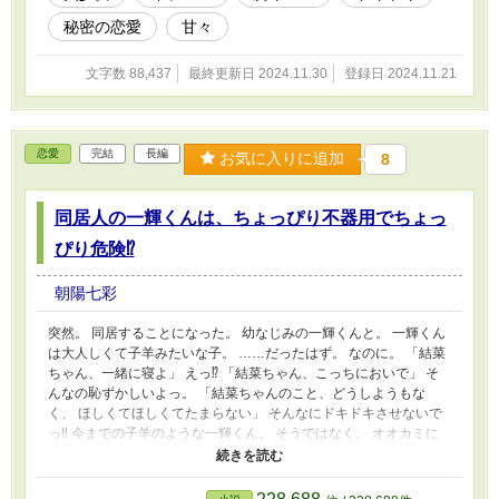
の心の中を不安でいっぱいにさせる。 でも。 でも訊けない。
秘密の恋愛
甘々
隼理くんに直接訊くことなんて。 私にはできない。 私は。
私は、これから先、一体どうすればいいの……？
文字数 88,437
最終更新日 2024.11.30
登録日 2024.11.21
恋愛
完結
長編
お気に入りに追加
8
同居人の一輝くんは、ちょっぴり不器用でちょっ
ぴり危険⁉
朝陽七彩
突然。 同居することになった。 幼なじみの一輝くんと。 一輝くん
は大人しくて子羊みたいな子。 ……だったはず。 なのに。 「結菜
ちゃん、一緒に寝よ」 えっ⁉ 「結菜ちゃん、こっちにおいで」 そ
んなの恥ずかしいよっ。 「結菜ちゃんのこと、どうしようもな
く、 ほしくてほしくてたまらない」 そんなにドキドキさせないで
っ‼ 今までの子羊のような一輝くん。 そうではなく。 オオカミに
なってしまっているっ⁉ 。・.・＊.・*・＊.・。＊・.・*・＊.・* 如
月結菜（きさらぎ ゆな） 高校三年生 恋愛に鈍感 椎名一輝（しいな
いつき） 高校一年生 本当は恋愛に慣れていない 。・.・＊.・*・