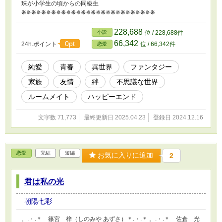
珠が小学生の頃からの同級生
❋✵❋✵❋✵❋✵❋✵❋✵❋✵❋✵❋✵❋✵❋✵❋✵❋✵❋
228,688
小説
位 / 228,688件
66,342
0pt
24h.ポイント
位 / 66,342件
恋愛
純愛
青春
異世界
ファンタジー
家族
友情
絆
不思議な世界
ルームメイト
ハッピーエンド
文字数 71,773
最終更新日 2025.04.23
登録日 2024.12.16
恋愛
完結
短編
お気に入りに追加
2
君は私の光
朝陽七彩
。.・.＊ 篠宮 梓（しのみや あずさ）＊.・.＊ 。.・.＊ 佐倉 光