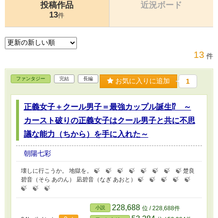
投稿作品
近況ボード
13
件
13
件
ファンタジー
完結
長編
お気に入りに追加
1
正義女子＋クール男子＝最強カップル誕生⁉ ～
カースト破りの正義女子はクール男子と共に不思
議な能力（ちから）を手に入れた～
朝陽七彩
壊しに行こうか。 地獄を。 🍃 🍃 🍃 🍃 🍃 🍃 🍃 🍃 楚良
碧音（そら あのん） 凪碧音（なぎ あおと） 🍃 🍃 🍃 🍃 🍃
🍃 🍃 🍃
228,688
小説
位 / 228,688件