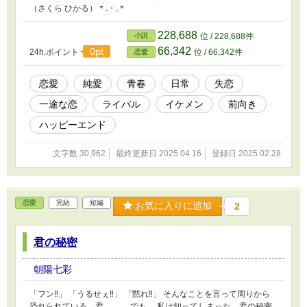
（さくら ひかる）＊.・.＊
228,688
小説
位 / 228,688件
66,342
0pt
24h.ポイント
位 / 66,342件
恋愛
恋愛
純愛
青春
日常
失恋
一途な恋
ライバル
イケメン
前向き
ハッピーエンド
文字数 30,962
最終更新日 2025.04.16
登録日 2025.02.28
恋愛
完結
短編
お気に入りに追加
2
君の秘密
朝陽七彩
「フン‼」 「うるせぇ‼」 「黙れ‼」 そんなことを言って周りから
恐れられている、君。 ……でも。 私は知ってしまった、君の秘密