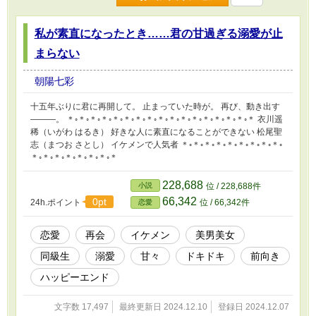
私が素直になったとき……君の甘過ぎる溺愛が止
まらない
朝陽七彩
十五年ぶりに君に再開して。 止まっていた時が。 再び、動き出す
―――。 ＊◦＊◦＊◦＊◦＊◦＊◦＊◦＊◦＊◦＊◦＊◦＊◦＊◦＊◦＊◦＊◦＊ 衣川遥
稀（いがわ はるき） 好きな人に素直になることができない 松尾聖
志（まつお さとし） イケメンで人気者 ＊◦＊◦＊◦＊◦＊◦＊◦＊◦＊◦＊◦
＊◦＊◦＊◦＊◦＊◦＊◦＊◦＊
228,688
小説
位 / 228,688件
66,342
0pt
24h.ポイント
位 / 66,342件
恋愛
恋愛
再会
イケメン
美男美女
同級生
溺愛
甘々
ドキドキ
前向き
ハッピーエンド
文字数 17,497
最終更新日 2024.12.10
登録日 2024.12.07