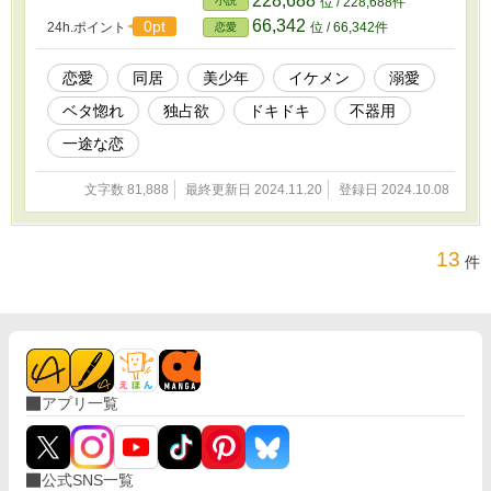
228,688
小説
位 / 228,688件
＊.・。＊・.・*・＊.・* オオカミになっている。 そのときの一輝く
66,342
0pt
24h.ポイント
位 / 66,342件
恋愛
んは。 「一緒にお風呂に入ったら教えてあげる」 一緒にっ⁉ そん
なの恥ずかしいよっ。 恥ずかしくなる。 そんな言葉をサラッと言
ったり。 それに。 少しイジワル。 だけど。 一輝くんは。 不器用
恋愛
同居
美少年
イケメン
溺愛
なところもある。 そして一生懸命。 優しいところもたくさんあ
ベタ惚れ
独占欲
ドキドキ
不器用
る。 そんな一輝くんが。 「僕は結菜ちゃんのこと誰にも渡したく
ない」 「そんなに可愛いと理性が破壊寸前になる」 なんて言うか
一途な恋
ら。 余計に恥ずかしくなるし緊張してしまう。 子羊の部分とオオ
カミの部分。 それらにはギャップがある。 だから戸惑ってしま
文字数 81,888
最終更新日 2024.11.20
登録日 2024.10.08
う。 それだけではない。 そのギャップが。 ドキドキさせる。 虜に
させる。 それは一輝くんの魅力。 そんな一輝くんの魅力。 それに
溺れてしまう。 もう一輝くんの魅力から……？ ♡何が起こるかわ
からない⁉♡
13
件
アプリ一覧
公式SNS一覧