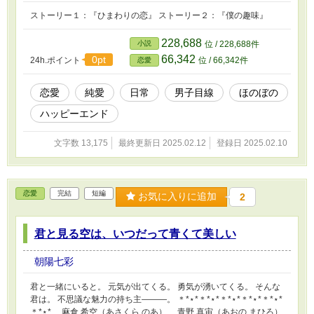
ストーリー１：『ひまわりの恋』 ストーリー２：『僕の趣味』
228,688
小説
位 / 228,688件
66,342
0pt
24h.ポイント
位 / 66,342件
恋愛
恋愛
純愛
日常
男子目線
ほのぼの
ハッピーエンド
文字数 13,175
最終更新日 2025.02.12
登録日 2025.02.10
恋愛
完結
短編
お気に入りに追加
2
君と見る空は、いつだって青くて美しい
朝陽七彩
君と一緒にいると。 元気が出てくる。 勇気が湧いてくる。 そんな
君は。 不思議な魅力の持ち主―――。 ＊*⋆*＊*⋆*＊*⋆*＊*⋆*＊*⋆*
＊*⋆* 麻倉 希空（あさくら のあ） 青野 真宙（あおの まひろ）