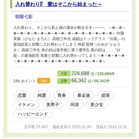
入れ替わり⁉ 愛はそこから始まった～
朝陽七彩
入れ替わり。 そこから私と彼の運命が動き出す―――。 ～❀～❀～
❀～❀～❀～❀～❀～❀～❀～❀～❀～❀～❀～❀～❀～❀～❀～ 向陽
茉蕗（ひなた まろん） 高校三年生 成績はトップクラス 『白龍』の
最強総長と頻繫に入れ替わってしまう 神賀 龍輝（かみが りゅう
き） 高校三年生 表の顔は進学校に通う優等生 裏の顔は……『白
龍』の最強総長 茉蕗と頻繫に入れ替わってしまう ～❀～❀～❀～❀
～❀～❀～❀～❀～❀～❀～❀～❀～❀～❀～❀～❀～❀～
228,688
小説
位 / 228,688件
66,342
0pt
24h.ポイント
位 / 66,342件
恋愛
恋愛
純愛
青春
暴走族
総長
イケメン
美男子
同居
美少女
ハッピーエンド
文字数 23,465
最終更新日 2025.01.05
登録日 2024.12.22