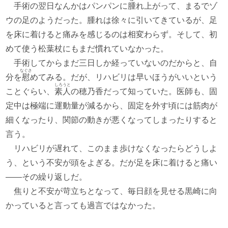
手術の翌日なんかはパンパンに
腫
れ上がって、まるでゾ
ウの足のようだった。腫れは徐々に引いてきているが、足
を床に着けると痛みを感じるのは相変わらず。そして、初
めて使う松葉杖にもまだ慣れていなかった。
手術してからまだ三日しか経っていないのだからと、自
なぐさ
分を
慰
めてみる。だが、リハビリは早いほうがいいという
しろうと
ことぐらい、
素人
の穂乃香だって知っていた。医師も、固
定中は極端に運動量が減るから、固定を外す頃には筋肉が
細くなったり、関節の動きが悪くなってしまったりすると
言う。
リハビリが遅れて、このまま歩けなくなったらどうしよ
う、という不安が頭をよぎる。だが足を床に着けると痛い
――その繰り返しだ。
焦りと不安が苛立ちとなって、毎日顔を見せる黒崎に向
かっていると言っても過言ではなかった。