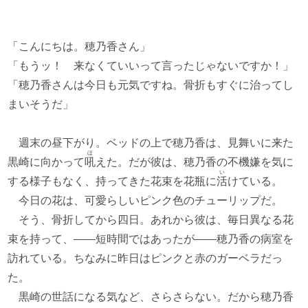
「こんにちは。穂乃香さん」
「もうッ！ 来なくていいって言ったじゃないですか！」
「穂乃香さんは今日も元気ですね。骨折もすぐに治ってし
まいそうだ」
週末の昼下がり。ベッドの上で穂乃香は、見舞いに来た
ほ
黒崎に向かって
吼
えた。だが彼は、穂乃香の不機嫌を気に
い
する様子もなく、持ってきた花束を花瓶に
活
けている。
今日の花は、可愛らしいピンク色のチューリップだ。
そう、骨折してから四日。あれから彼は、毎日異なる花
束を持って、――短時間ではあったが――穂乃香の病室を
訪れている。ちなみに昨日はピンクと赤のガーベラだっ
た。
黒崎の世話になる気など、さらさらない。だから穂乃香