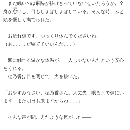
まだ眠いのは
麻酔
が抜けきっていないせいだろうか。全
だる
身が
怠
いし、目もしょぼしょぼしている。そんな時、ふと
頭を優しく撫でられた。
「お疲れ様です。ゆっくり休んでくださいね」
（あ……まだ寝てていいんだ……）
額に触れる温かな体温が、一人じゃないんだという安心
をくれる。
穂乃香は目を閉じて、力を抜いた。
「おやすみなさい、穂乃香さん。大丈夫、眠るまで側にい
ます。また明日も来ますからね……」
そんな声が聞こえたような気がした――