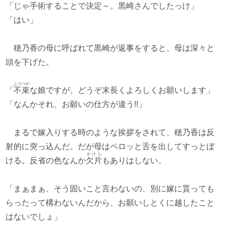
「じゃ手術することで決定～。黒崎さんでしたっけ」
「はい」
穂乃香の母に呼ばれて黒崎が返事をすると、母は深々と
頭を下げた。
ふつつか
「
不束
な娘ですが、どうぞ末長くよろしくお願いします」
「なんかそれ、お願いの仕方が違う!!」
まるで嫁入りする時のような挨拶をされて、穂乃香は反
射的に突っ込んだ。だが母はペロッと舌を出してすっとぼ
かけら
ける。反省の色なんか
欠片
もありはしない。
「まぁまぁ、そう固いこと言わないの、別に嫁に貰っても
らったって構わないんだから、お願いしとくに越したこと
はないでしょ」