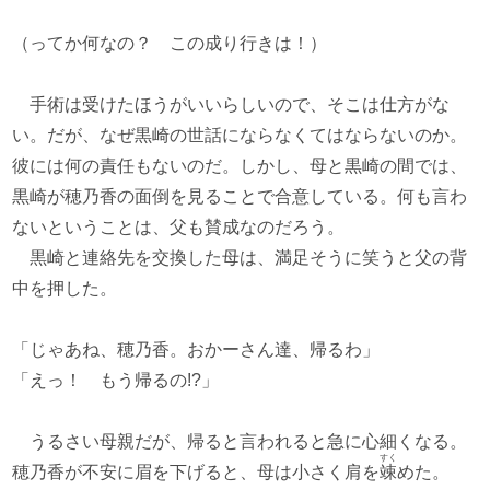
（ってか何なの？ この成り行きは！）
手術は受けたほうがいいらしいので、そこは仕方がな
い。だが、なぜ黒崎の世話にならなくてはならないのか。
彼には何の責任もないのだ。しかし、母と黒崎の間では、
黒崎が穂乃香の面倒を見ることで合意している。何も言わ
ないということは、父も賛成なのだろう。
黒崎と連絡先を交換した母は、満足そうに笑うと父の背
中を押した。
「じゃあね、穂乃香。おかーさん達、帰るわ」
「えっ！ もう帰るの!?」
うるさい母親だが、帰ると言われると急に心細くなる。
すく
穂乃香が不安に眉を下げると、母は小さく肩を
竦
めた。