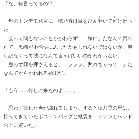
「な、何言ってるの!?」
む
の
ぞ
母のトンデモ発言に、穂乃香は目をひん
剥
いて
仰
け
反
っ
た。
会って間もないにもかかわらず、「嫁に」だなんて言わ
れて、黒崎が不愉快に思ったかもしれないではないか。申
し訳なくって彼になんて言えばいいのかわからない。
思わず顔を押さえると、「プププ。照れちゃって！」だ
なんてからかわれる始末だ。
「もう……何しに来たのよ……」
思わず疲れた声が漏れてしまう。すると穂乃香の母は、
持ってきていたボストンバッグと紙袋を、デデンとベッド
の上に置いた。