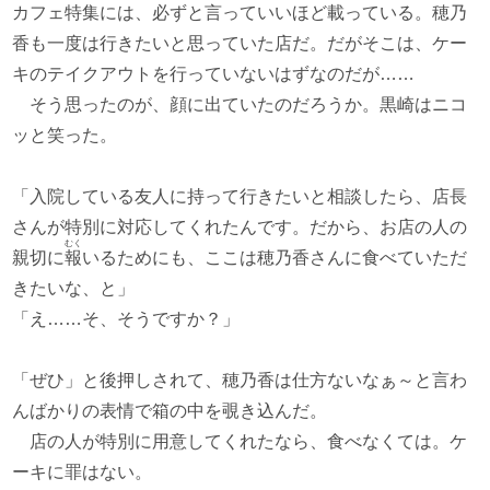
カフェ特集には、必ずと言っていいほど載っている。穂乃
香も一度は行きたいと思っていた店だ。だがそこは、ケー
キのテイクアウトを行っていないはずなのだが……
そう思ったのが、顔に出ていたのだろうか。黒崎はニコ
ッと笑った。
「入院している友人に持って行きたいと相談したら、店長
さんが特別に対応してくれたんです。だから、お店の人の
むく
親切に
報
いるためにも、ここは穂乃香さんに食べていただ
きたいな、と」
「え……そ、そうですか？」
「ぜひ」と後押しされて、穂乃香は仕方ないなぁ～と言わ
んばかりの表情で箱の中を覗き込んだ。
店の人が特別に用意してくれたなら、食べなくては。ケ
ーキに罪はない。