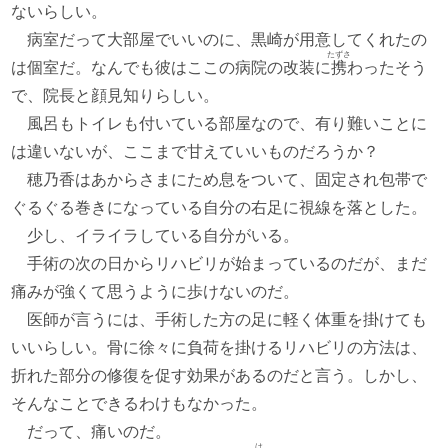
ないらしい。
病室だって大部屋でいいのに、黒崎が用意してくれたの
たずさ
は個室だ。なんでも彼はここの病院の改装に
携
わったそう
で、院長と顔見知りらしい。
風呂もトイレも付いている部屋なので、有り難いことに
は違いないが、ここまで甘えていいものだろうか？
穂乃香はあからさまにため息をついて、固定され包帯で
ぐるぐる巻きになっている自分の右足に視線を落とした。
少し、イライラしている自分がいる。
手術の次の日からリハビリが始まっているのだが、まだ
痛みが強くて思うように歩けないのだ。
医師が言うには、手術した方の足に軽く体重を掛けても
いいらしい。骨に徐々に負荷を掛けるリハビリの方法は、
折れた部分の修復を促す効果があるのだと言う。しかし、
そんなことできるわけもなかった。
だって、痛いのだ。
は