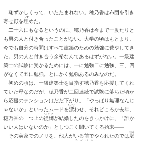
恥ずかしくって、いたたまれない。穂乃香は布団を引き
うず
寄せ顔を
埋
めた。
二十六にもなるというのに、穂乃香は今まで一度たりと
も男の人と付き合ったことがない。大学の頃はもとより、
今でも自分の時間はすべて建築のための勉強に費やしてき
た。男の人と付き合う余裕なんてあるはずがない。一級建
築士の試験に受かるためには、一に勉強二に勉強、三、四
がなくて五に勉強。とにかく勉強あるのみなのだ。
初めの頃は、一級建築士を目指す穂乃香を応援してくれ
ていた母なのだが、穂乃香が二回連続で試験に落ちた頃か
ら応援のテンションはだだ下がり。「やっぱり無理なんじ
ただよ
ゃないか」といったムードを
漂
わせ、それどころか去年、
いとこ
穂乃香の一つ上の
従姉
が結婚したのをきっかけに、「誰か
いい人はいないのか」としつこく聞いてくる始末――
たま
その実家でのノリを、他人がいる前でやられたのでは
堪
ライバル