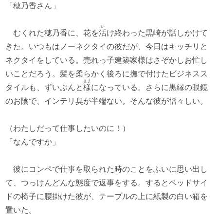
「穂乃香さん」
い
むくれた穂乃香に、花を
活
け終わった黒崎が話しかけて
きた。いつもはノーネクタイの彼だが、今日はキッチリと
ネクタイをしている。売れっ子建築家様はさぞかしお忙し
いことだろう。髪を柔らかく後ろに撫で付けたビジネスス
さま
タイルも、ずいぶんと
様
になっている。さらに黒縁の眼鏡
のお陰で、インテリ臭が半端ない。そんな彼が憎々しい。
（わたしだって仕事したいのに！）
「なんですか」
彼にコンペで仕事を取られた時のことをふいに思い出し
て、つっけんどんな態度で返事をする。するとベッドサイ
ドの椅子に腰掛けた彼が、テーブルの上に紙製の白い箱を
置いた。