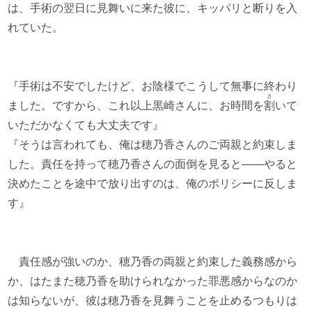
は、手術の翌日に見舞いに来た彼に、キッパリと断りを入
れていた。
『手術は不安でしたけど、お陰様でこうして無事に終わり
さ
ました。ですから、これ以上黒崎さんに、お時間を
割
いて
いただかなくても大丈夫です』
『そうは言われても、俺は穂乃香さんのご両親と約束しま
した。責任を持って穂乃香さんの面倒を見ると――やると
決めたことを途中で放り出すのは、俺のポリシーに反しま
す』
責任感が強いのか、穂乃香の両親と約束した義務感から
か、はたまた穂乃香を助けられなかった罪悪感からなのか
は知らないが、彼は穂乃香を見舞うことを止めるつもりは