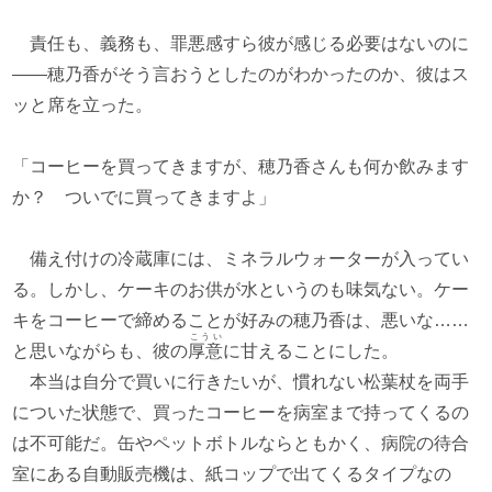
責任も、義務も、罪悪感すら彼が感じる必要はないのに
――穂乃香がそう言おうとしたのがわかったのか、彼はス
ッと席を立った。
「コーヒーを買ってきますが、穂乃香さんも何か飲みます
か？ ついでに買ってきますよ」
備え付けの冷蔵庫には、ミネラルウォーターが入ってい
る。しかし、ケーキのお供が水というのも味気ない。ケー
キをコーヒーで締めることが好みの穂乃香は、悪いな……
こうい
と思いながらも、彼の
厚意
に甘えることにした。
本当は自分で買いに行きたいが、慣れない松葉杖を両手
についた状態で、買ったコーヒーを病室まで持ってくるの
は不可能だ。缶やペットボトルならともかく、病院の待合
室にある自動販売機は、紙コップで出てくるタイプなの