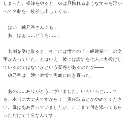
しまった。視線をやると、彼は
見惚
れるような笑みを浮か
べて名刺を一枚差し出してくる。
「はい、穂乃香さんにも」
「あ、はぁ……どうも……」
名刺を受け取ると、そこには憧れの「一級建築士」の文
字が入っていた。とはいえ、彼には設計を他人に丸投げし
ているのではないかという疑惑があるのだが――
穂乃香は、硬い表情で黒崎に向き直った。
「あの……ありがとうございました。いろいろと……で
も、本当に大丈夫ですから！ 責任取るとかやめてくださ
い。母はああ言っていましたが、ここまで付き添ってもら
っただけで十分なんです」