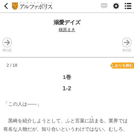
溺愛デイズ
槇原まき
前の話
次の話
2 / 18
しおりを挟む
1巻
1-2
「この人は――」
つ
黒崎を紹介しようとして、ふと言葉に
詰
まる。業界では
有名な人物だが、知り合いというわけではない。むしろ、