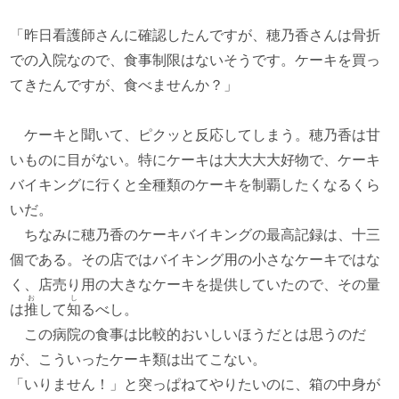
「昨日看護師さんに確認したんですが、穂乃香さんは骨折
での入院なので、食事制限はないそうです。ケーキを買っ
てきたんですが、食べませんか？」
ケーキと聞いて、ピクッと反応してしまう。穂乃香は甘
いものに目がない。特にケーキは大大大大好物で、ケーキ
バイキングに行くと全種類のケーキを制覇したくなるくら
いだ。
ちなみに穂乃香のケーキバイキングの最高記録は、十三
個である。その店ではバイキング用の小さなケーキではな
く、店売り用の大きなケーキを提供していたので、その量
お
し
は
推
して
知
るべし。
この病院の食事は比較的おいしいほうだとは思うのだ
が、こういったケーキ類は出てこない。
「いりません！」と突っぱねてやりたいのに、箱の中身が