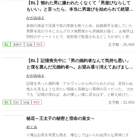
【BL】惚れた男に嫌われたくなくて「男遊びならして
もいい」と言ったら、本当に男遊びを始められて絶望し
ている侯爵令息の話
かがみゆえ
多額の借金で没落寸前の実家を救うため、結婚相手を探していた
男爵令息のラキにカムグロス侯爵家から求婚状が届く。 お相手は
同性のディートリヒで、初対面で歓迎されるどころか冷たく突き
放されてしまう。 『必要最低限関わるな』 『愛人を作るな』
文字数：26,466
BL
連載中
短編
R15
『男遊びならしてもいい』 ディートリヒから実家の借金を完済す
る条件を言われたラキは、学園で令息たちとの交流を満喫中。 褒
め上手なラキの周りには可愛い令息が集まり、推し活状態に。 一
​【BL】記憶喪失中に「男の婚約者なんて気持ち悪い」
方、ディートリヒだけが嫉妬で胃を痛める日々。 ラキへの恋心を
と僕を蔑んだ元婚約者へ。お望み通り消えてあげました
隠し続けた不器用侯爵令息に、幸せな未来は訪れるのか？ .
ので、今更記憶が戻ったと泣きつかれても
かがみゆえ
記憶を失った婚約者・アルヴィンから向けられたのは、見知らぬ
他人を見るような冷たい視線と容赦ない罵倒の日々だった。 それ
でも「記憶が戻れば、あの優しい彼に戻るはず」と耐え続けたニ
コラス。 しかし、アルヴィンがみんなの前でニコラスの手紙を破
文字数：31,450
BL
完結
短編
R15
りながら嘲笑した時、ついに限界を迎える。 「僕が愛したアルヴ
ィンは、あの日死んだんだ」 ​誰も信じられなくなったニコラスは
隣国へ留学することになった。 留学先で過去を乗り越え、新しい
秘花～王太子の秘密と宿命の皇女～
幸福を掴んだニコラス。 そこへ「記憶が戻った」と涙を流すアル
めぐみ
ヴィンが現れるが、すでにニコラスの心には少しの情も残ってな
くて―――……。
☆俺はお前を何度も抱き、俺なしではいられぬ淫らな身体にす