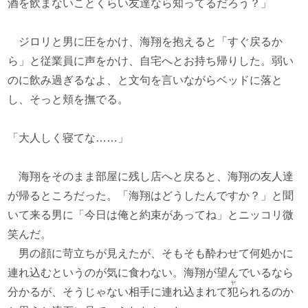
酒を飲まないことくらい友達なら知ってるだろう？」
ジロリと男に圧をかけ、海翔を抱えると「すぐ戻るか
ら」と従業員に声をかけ、自宅へとお持ち帰りした。弱い
のに飲み過ぎるなよ、と文句を言いながらベッドに落と
し、そっと頬を撫でる。
「大人しく寝てな……」
海翔をそのまま部屋に残し店へと戻ると、海翔の友人達
が帰るところだった。「海翔はどうしたんですか？」と聞
いて来る男に「今日は俺と約束があってね」とニッコリ微
笑んだ。
男の顔に苛立ちが見えたが、そもそも酔わせて何処かに
連れ込むというのが気に食わない。海翔が望んでいるなら
ヤ
分かるが、そうじゃない相手に連れ込まれて
犯
られるのか