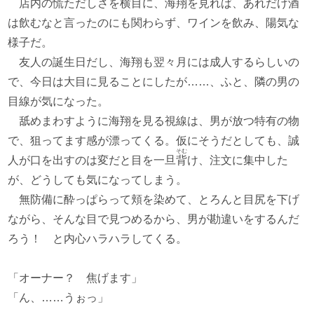
店内の慌ただしさを横目に、海翔を見れば、あれだけ酒
は飲むなと言ったのにも関わらず、ワインを飲み、陽気な
様子だ。
友人の誕生日だし、海翔も翌々月には成人するらしいの
で、今日は大目に見ることにしたが……、ふと、隣の男の
目線が気になった。
舐めまわすように海翔を見る視線は、男が放つ特有の物
で、狙ってます感が漂ってくる。仮にそうだとしても、誠
そむ
人が口を出すのは変だと目を一旦
背
け、注文に集中した
が、どうしても気になってしまう。
無防備に酔っぱらって頬を染めて、とろんと目尻を下げ
ながら、そんな目で見つめるから、男が勘違いをするんだ
ろう！ と内心ハラハラしてくる。
「オーナー？ 焦げます」
「ん、……うぉっ」