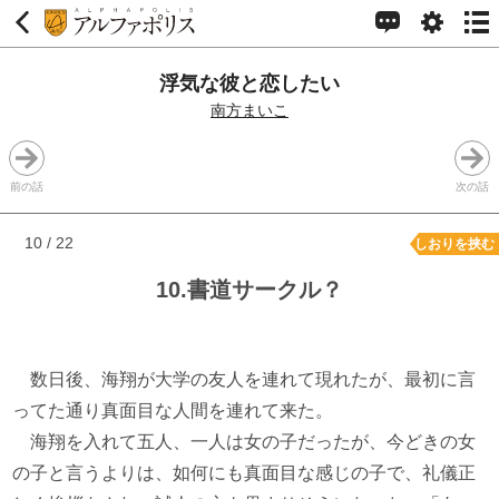
浮気な彼と恋したい
南方まいこ
前の話
次の話
10 / 22
しおりを挟む
10.書道サークル？
数日後、海翔が大学の友人を連れて現れたが、最初に言
ってた通り真面目な人間を連れて来た。
海翔を入れて五人、一人は女の子だったが、今どきの女
の子と言うよりは、如何にも真面目な感じの子で、礼儀正