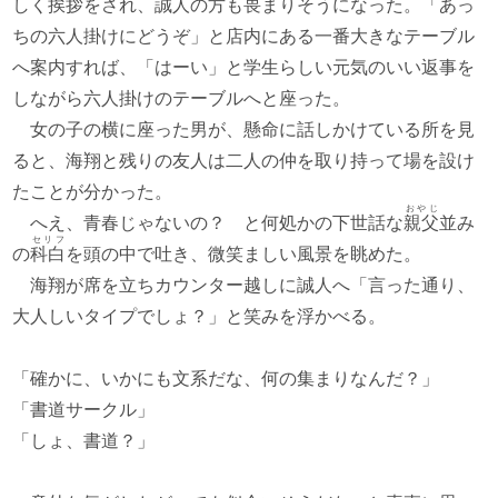
しく挨拶をされ、誠人の方も畏まりそうになった。「あっ
ちの六人掛けにどうぞ」と店内にある一番大きなテーブル
へ案内すれば、「はーい」と学生らしい元気のいい返事を
しながら六人掛けのテーブルへと座った。
女の子の横に座った男が、懸命に話しかけている所を見
ると、海翔と残りの友人は二人の仲を取り持って場を設け
たことが分かった。
おやじ
へえ、青春じゃないの？ と何処かの下世話な
親父
並み
セリフ
の
科白
を頭の中で吐き、微笑ましい風景を眺めた。
海翔が席を立ちカウンター越しに誠人へ「言った通り、
大人しいタイプでしょ？」と笑みを浮かべる。
「確かに、いかにも文系だな、何の集まりなんだ？」
「書道サークル」
「しょ、書道？」