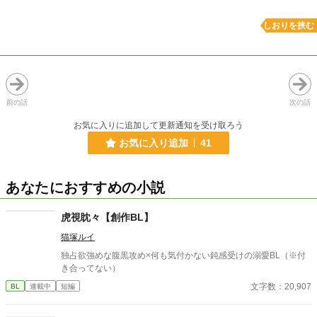
しおりを挟む
前の話
次の話
お気に入りに追加して更新通知を受け取ろう
お気に入り追加
41
あなたにおすすめの小説
虎視眈々【創作BL】
猫塚ルイ
独占欲強めな腹黒攻め×何も気付かない鈍感受けの溺愛BL（※付
き合ってない）
文字数：20,907
BL
連載中
短編