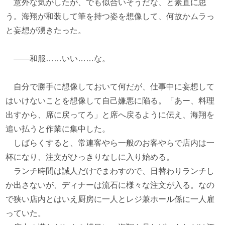
意外な気がしたが、でも似合いそうだな、と素直に思
う。海翔が和装して筆を持つ姿を想像して、何故かムラっ
と妄想が湧きたった。
――和服……いい……な。
自分で勝手に想像しておいて何だが、仕事中に妄想して
はいけないことを想像して自己嫌悪に陥る。「あー、料理
出すから、席に戻ってろ」と席へ戻るように伝え、海翔を
追い払うと作業に集中した。
しばらくすると、常連客やら一般のお客やらで店内は一
杯になり、注文がひっきりなしに入り始める。
ランチ時間は誠人だけでまわすので、日替わりランチし
か出さないが、ディナーは流石に様々な注文が入る。なの
で狭い店内とはいえ厨房に一人とレジ兼ホール係に一人雇
っていた。