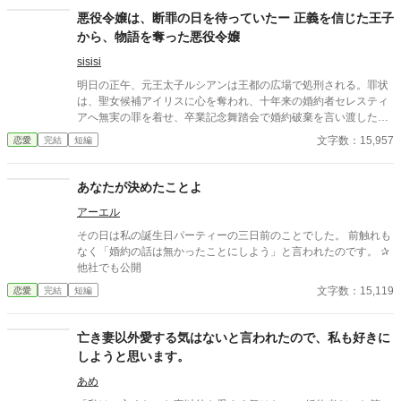
だけでは成立しませんのよ。婚姻誓約書に夫婦双方が署名し、三
悪役令嬢は、断罪の日を待っていたー 正義を信じた王子
日以内に神殿へ納めて、はじめて夫婦。 ――そしてわたくし、ま
から、物語を奪った悪役令嬢
だ署名しておりませんの。 既成事実は、事実ではございませんの
よ。
sisisi
明日の正午、元王太子ルシアンは王都の広場で処刑される。罪状
は、聖女候補アイリスに心を奪われ、十年来の婚約者セレスティ
アへ無実の罪を着せ、卒業記念舞踏会で婚約破棄を言い渡したこ
と。だがルシアンだけは知っている。セレスティアは無実ではな
文字数：15,957
恋愛
完結
短編
く、アイリスを傷つけたのも、彼が見つけた証拠も、舞踏会での
逆転さえも、すべて彼女が仕組んだものだった。正義を信じる王
子の性格を十年かけて読み切った悪役令嬢は、彼に自ら剣を抜か
あなたが決めたことよ
せ、王太子の座も民衆が信じる物語も奪っていく。処刑前夜、セ
アーエル
レスティアが明かす真の目的とは。これは、断罪されるはずの悪
役令嬢が、断罪の舞台を自らの戴冠式へ変えた物語。
その日は私の誕生日パーティーの三日前のことでした。 前触れも
なく「婚約の話は無かったことにしよう」と言われたのです。 ‪✰
他社でも公開
文字数：15,119
恋愛
完結
短編
亡き妻以外愛する気はないと言われたので、私も好きに
しようと思います。
あめ