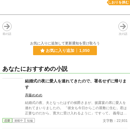
しおりを挟む
前の話
次の話
お気に入りに追加して更新通知を受け取ろう
お気に入り追加
1,050
あなたにおすすめの小説
結婚式の夜に愛人を連れてきたので、署名せずに帰りま
す
斉藤めめめ
結婚式の夜、夫となったはずの侯爵さまが、披露宴の席に愛人を
連れてまいりましたの。 「彼女も今日からこの屋敷に住む。君は
正妻なのだから、寛大に受け入れるように」ですって。 義母は
「騒げば恥をかくのはあなたよ」と微笑むし、お客さまたちは見
文字数：22,931
恋愛
連載中
短編
て見ぬふり。まあ、皆さまそろって、なし崩しにするおつもりで
すのね。 けれど、おあいにくさま。この国の結婚は、式を挙げた